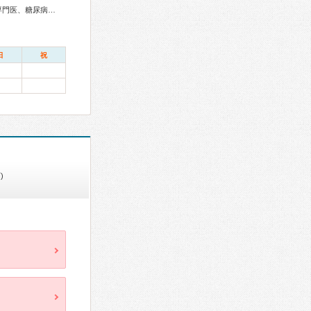
総合内科専門医、アレルギー専門医、リウマチ専門医、外科専門医、糖尿病専門医、循環器専門医、消化器病専門医、消化器外科専門医、肝臓専門医、消化器内視鏡専門医、泌尿器科専門医、腎臓専門医、整形外科専門医、形成外科専門医、産婦人科専門医、周産期(新生児)専門医、小児科専門医、麻酔科専門医、ペインクリニック専門医、細胞診専門医、病理専門医、臨床遺伝専門医、がん薬物療法専門医、がん治療認定医
日
祝
)