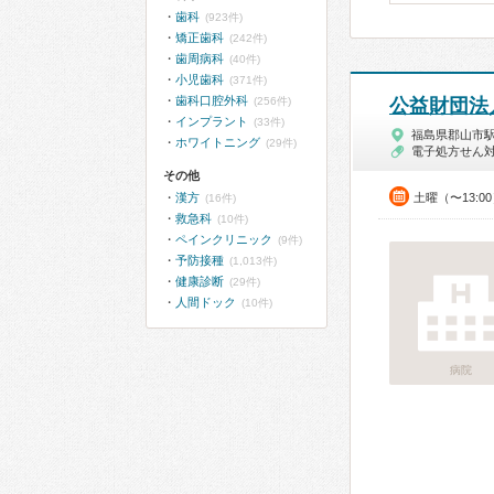
歯科
(923件)
矯正歯科
(242件)
歯周病科
(40件)
小児歯科
(371件)
歯科口腔外科
(256件)
公益財団法
インプラント
(33件)
福島県郡山市
ホワイトニング
(29件)
電子処方せん
その他
漢方
土曜（〜13:0
(16件)
救急科
(10件)
ペインクリニック
(9件)
予防接種
(1,013件)
健康診断
(29件)
人間ドック
(10件)
病院