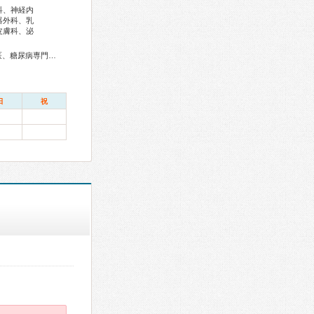
科、神経内
器外科、乳
皮膚科、泌
総合内科専門医、アレルギー専門医、血液専門医、外科専門医、糖尿病専門医、呼吸器専門医、気管支鏡専門医、循環器専門医、消化器病専門医、消化器内視鏡専門医、泌尿器科専門医、腎臓専門医、透析専門医、脳神経外科専門医、整形外科専門医、リハビリテーション科専門医、脊椎脊髄外科専門医、形成外科専門医、皮膚科専門医、眼科専門医、耳鼻咽喉科専門医、産婦人科専門医、婦人科腫瘍専門医、産科婦人科腹腔鏡技術認定医、女性ヘルスケア専門医、周産期(新生児)専門医、小児科専門医、小児血液・がん専門医、麻酔科専門医、病理専門医、口腔外科専門医、放射線科専門医、臨床遺伝専門医、がん治療認定医
日
祝