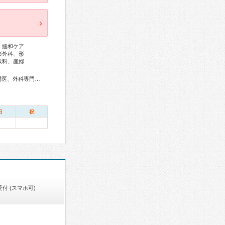
、緩和ケア
形外科、形
喉科、産婦
総合内科専門医、アレルギー専門医、感染症専門医、血液専門医、外科専門医、呼吸器専門医、呼吸器外科専門医、循環器専門医、心臓血管外科専門医、高血圧専門医、不整脈専門医、消化器病専門医、消化器外科専門医、肝臓専門医、消化器内視鏡専門医、泌尿器科専門医、脳血管内治療専門医、脳神経外科専門医、整形外科専門医、リハビリテーション科専門医、形成外科専門医、眼科専門医、耳鼻咽喉科専門医、産婦人科専門医、婦人科腫瘍専門医、乳腺専門医、産科婦人科腹腔鏡技術認定医、周産期(新生児)専門医、小児科専門医、小児外科専門医、精神科専門医、心療内科専門医、麻酔科専門医、ペインクリニック専門医、細胞診専門医、病理専門医、口腔外科専門医、救急科専門医、がん治療認定医、日本睡眠学会専門医
日
祝
付 (スマホ可)