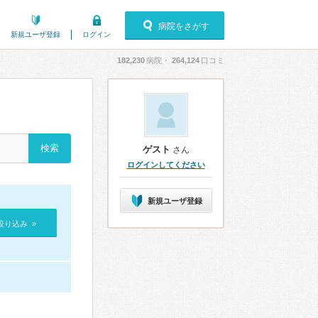
病院をさがす
新規ユーザ登録
ログイン
182,230
病院・
264,124
口コミ
ゲスト
さん
ログインしてください
新規ユーザ登録
絞り込み »