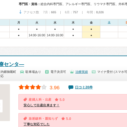
専門医・資格：
アクセス数 7月：
665
| 6月：
757
| 年間：
8,026
月
火
水
木
金
土
●
●
●
●
●
14:00-16:00
14:00-16:00
●
●
●
療センタ―
市内郷御厩町
駐車場あり
電子決済可
治療実績
マイナ受付 (スマホ可
対応
3.96
口コミ20件
産婦人科・出産
5.0
安心して出産出来ます！
放射線科・親知らず
5.0
丁寧な対応でした