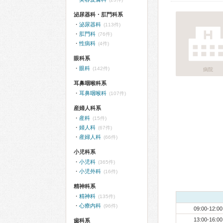
泌尿器科・肛門科系
泌尿器科
(113件)
肛門科
(76件)
性病科
(4件)
眼科系
眼科
(142件)
病院
耳鼻咽喉科系
耳鼻咽喉科
(107件)
産婦人科系
産科
(15件)
婦人科
(67件)
産婦人科
(66件)
小児科系
小児科
(365件)
小児外科
(16件)
精神科系
精神科
(135件)
心療内科
(96件)
09:00-12:00
13:00-16:00
歯科系