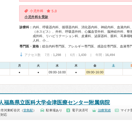
小児外科
5.0
小児外科を受診
診療科：
内科、呼吸器内科、循環器内科、消化器内科、神経内科、血液内科
（ホスピス）、外科、呼吸器外科、心臓血管外科、脳神経外科、整
成外科、リハビリテーション科、皮膚科、泌尿器科、眼科、耳鼻咽
人科、小…
専門医・資格：
アクセス数 7月：
1,298
| 6月：
1,430
| 年間：
16,494
月
火
水
木
金
土
09:00-16:00
09:00-16:00
●
●
●
人福島県立医科大学会津医療センター附属病院
松市河東町谷沢（
堂島駅
）
駐車場あり
電子決済可
治療実績
マイナ受
療対応