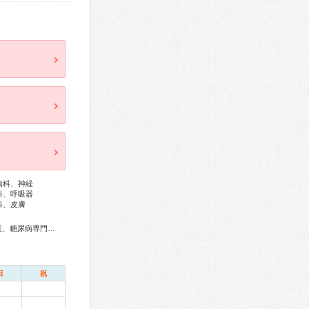
病科、神経
科、呼吸器
科、皮膚
総合内科専門医、アレルギー専門医、血液専門医、外科専門医、糖尿病専門医、内分泌代謝科専門医、呼吸器専門医、呼吸器外科専門医、循環器専門医、高血圧専門医、不整脈専門医、消化器病専門医、消化器外科専門医、大腸肛門病専門医、消化器内視鏡専門医、腎臓専門医、透析専門医、神経内科専門医、整形外科専門医、リハビリテーション科専門医、脊椎内視鏡下手術技術認定医、脊椎脊髄外科専門医、皮膚科専門医、気管食道科専門医、耳鼻咽喉科専門医、めまい相談医、老年病専門医、認知症専門医、老年精神専門医、精神科専門医、麻酔科専門医、病理専門医、核医学専門医、放射線科専門医、漢方専門医、がん治療認定医
日
祝