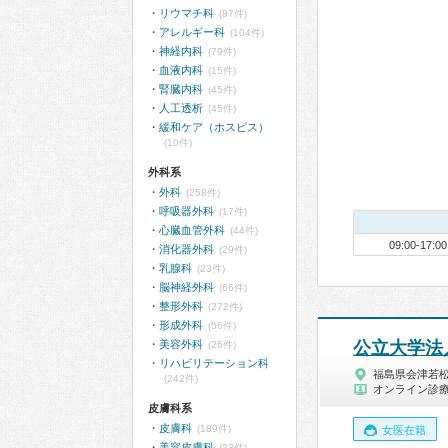
リウマチ科
(87件)
アレルギー科
(104件)
神経内科
(79件)
血液内科
(15件)
腎臓内科
(45件)
人工透析
(45件)
緩和ケア（ホスピス）
(10件)
外科系
外科
(258件)
呼吸器外科
(17件)
心臓血管外科
(44件)
09:00-17:00
消化器外科
(29件)
乳腺科
(23件)
脳神経外科
(66件)
整形外科
(272件)
形成外科
(56件)
美容外科
公立大学法
(26件)
リハビリテーション科
福島県会津若
(242件)
オンライン診
皮膚科系
皮膚科
(189件)
女医在籍
美容皮膚科
(23件)