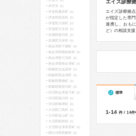
伊達市
(0)
エイズ診療
本宮市
(0)
エイズ診療拠点
伊達郡桑折町
(0)
が指定した専門
伊達郡国見町
(0)
伊達郡川俣町
(0)
連携し、おもに
安達郡大玉村
(0)
ど）の相談支援
岩瀬郡鏡石町
(0)
岩瀬郡天栄村
(0)
南会津郡下郷町
(0)
南会津郡檜枝岐村
(0)
南会津郡只見町
(0)
南会津郡南会津町
(0)
耶麻郡北塩原村
(0)
耶麻郡西会津町
(0)
耶麻郡磐梯町
(0)
耶麻郡猪苗代町
(0)
標準
河沼郡会津坂下町
(0)
河沼郡湯川村
(0)
河沼郡柳津町
(0)
大沼郡三島町
(0)
1-14
件 / 14
大沼郡金山町
(0)
大沼郡昭和村
(0)
大沼郡会津美里町
(0)
西白河郡西郷村
(0)