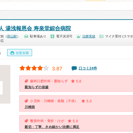
人 湯浅報恩会 寿泉堂綜合病院
駅前（
郡山駅
）
駐車場あり
電子決済可
治療実績
マイナ受付 (スマホ
対応
女医在籍
0）
3.87
口コミ24件
歯科口腔外科・親知らず
5.0
親知らずの抜歯
小児科・川崎病・発熱（子供）
5.0
川崎病
整形外科・骨折・けが
5.0
親切・丁寧、きめ細かい治療に満足