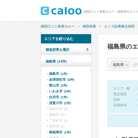
病院口コミ検索カルー - 福島県のエイ
病院口コミ検索カルー
病院検索
エイズ診療拠点病院
エリアを絞り込む
福島県の
都道府県を選択
福島県
(14件)
×
福島県
福島市
(1件)
会津若松市
(3件)
郡山市
(3件)
エリア・駅
いわき市
(3件)
指定病院
白河市
(1件)
名称
須賀川市
(2件)
詳細条件
喜多方市
(0)
相馬市
(0)
二本松市
(0)
田村市
(0)
南相馬市
(1件)