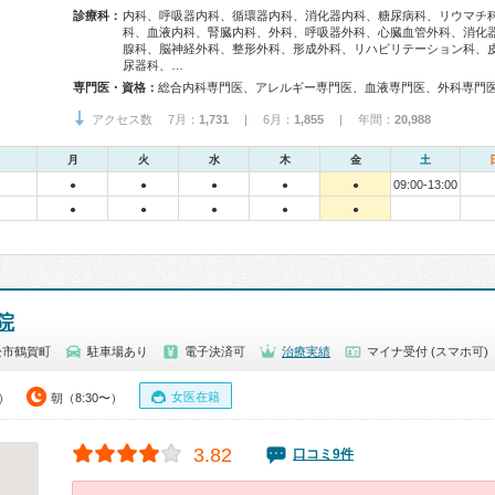
診療科：
内科、呼吸器内科、循環器内科、消化器内科、糖尿病科、リウマチ
科、血液内科、腎臓内科、外科、呼吸器外科、心臓血管外科、消化
腺科、脳神経外科、整形外科、形成外科、リハビリテーション科、
尿器科、…
専門医・資格：
アクセス数 7月：
1,731
| 6月：
1,855
| 年間：
20,988
月
火
水
木
金
土
09:00-13:00
●
●
●
●
●
●
●
●
●
●
院
松市鶴賀町
駐車場あり
電子決済可
治療実績
マイナ受付 (スマホ可)
女医在籍
0）
朝（8:30〜）
3.82
口コミ9件