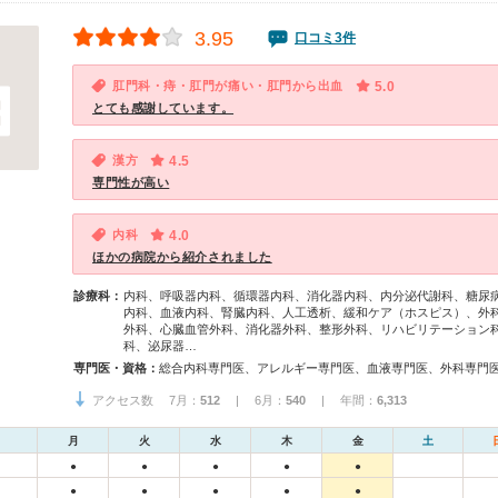
3.95
口コミ3件
肛門科・痔・肛門が痛い・肛門から出血
5.0
とても感謝しています。
漢方
4.5
専門性が高い
内科
4.0
ほかの病院から紹介されました
診療科：
内科、呼吸器内科、循環器内科、消化器内科、内分泌代謝科、糖尿
内科、血液内科、腎臓内科、人工透析、緩和ケア（ホスピス）、外
外科、心臓血管外科、消化器外科、整形外科、リハビリテーション
科、泌尿器…
専門医・資格：
アクセス数 7月：
512
| 6月：
540
| 年間：
6,313
月
火
水
木
金
土
●
●
●
●
●
●
●
●
●
●