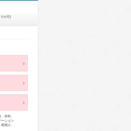
スマホ可)
科、外科、
テーション
、産婦人