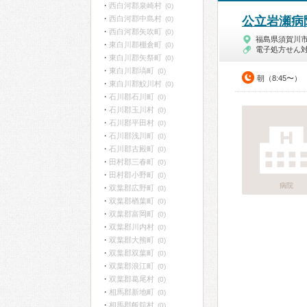
西白河郡泉崎村
(0)
西白河郡中島村
公立岩瀬病
(0)
西白河郡矢吹町
(0)
福島県須賀川
東白川郡棚倉町
(0)
電子処方せん
東白川郡矢祭町
(0)
東白川郡塙町
(0)
朝（8:45〜）
東白川郡鮫川村
(0)
石川郡石川町
(0)
石川郡玉川村
(0)
石川郡平田村
(0)
石川郡浅川町
(0)
石川郡古殿町
(0)
田村郡三春町
(0)
田村郡小野町
(0)
病院
双葉郡広野町
(0)
双葉郡楢葉町
(0)
双葉郡富岡町
(0)
双葉郡川内村
(0)
双葉郡大熊町
(0)
双葉郡双葉町
(0)
双葉郡浪江町
(0)
双葉郡葛尾村
(0)
相馬郡新地町
(0)
相馬郡飯舘村
(0)