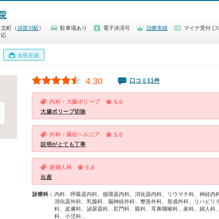
院
市北町（
須賀川駅
）
駐車場あり
電子決済可
治療実績
マイナ受付 (
対応
女医在籍
4.30
口コミ11件
内科・大腸ポリープ
5.0
大腸ポリープ切除
外科・鼠径ヘルニア
5.0
説明がとても丁寧
産婦人科
5.0
出産
診療科：
内科、呼吸器内科、循環器内科、消化器内科、リウマチ科、神経内
消化器外科、乳腺科、脳神経外科、整形外科、形成外科、リハビリ
科、皮膚科、泌尿器科、肛門科、眼科、耳鼻咽喉科、産科、婦人科
科、小児科…