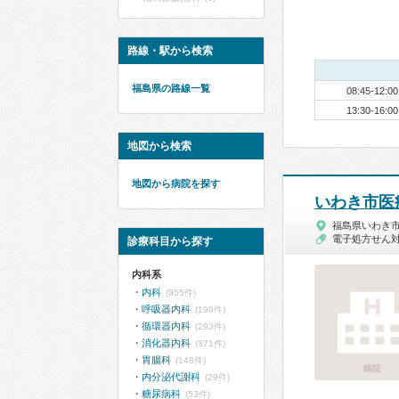
路線・駅から検索
福島県の路線一覧
08:45-12:00
13:30-16:00
地図から検索
地図から病院を探す
いわき市医
福島県いわき
電子処方せん
診療科目から探す
内科系
内科
(955件)
呼吸器内科
(190件)
循環器内科
(293件)
消化器内科
(371件)
胃腸科
(148件)
病院
内分泌代謝科
(29件)
糖尿病科
(53件)