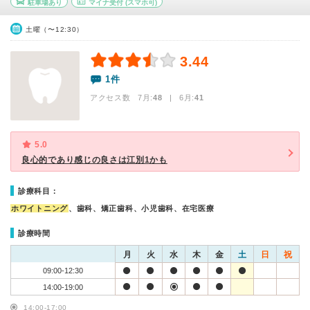
駐車場あり
マイナ受付
(スマホ可)
土曜（〜12:30）
3.44
1件
アクセス数 7月:
48
| 6月:
41
5.0
良心的であり感じの良さは江別1かも
診療科目：
ホワイトニング
、歯科、矯正歯科、小児歯科、在宅医療
診療時間
月
火
水
木
金
土
日
祝
09:00-12:30
14:00-19:00
14:00-17:00