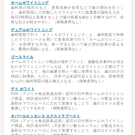
ホームホワイトニング
歯科医の指示のもと、患者自身が自宅などで歯の漂白を行うこ
と。歯科医院にて作製したマウスピースに低濃度の薬剤を入れ、
毎日2時間以上装着することで歯の色素を細かく分解するので、自
然な白さが続きやすい。（保険適用なし）
デュアルホワイトニング
歯科医院で行う「オフィスホワイトニング」と、歯科医院で作製
したマウスピースを用いて患者自身で行う「ホームホワイトニン
グ」を併用する方法。単一方法と比べて歯の漂白効果が高まる
が、費用が高額になる。（保険適用なし）
ゴースマイル
ホームホワイトニング商品の海外ブランド。過酸化水素6%が含ま
れたホワイトニングジェルは、オフィスホワイトニング後のアフ
ターケアとして、他の歯磨き粉と一緒に使用すると、歯の白さの
持続に効果的。ただし、日本では未認可品となるため、患者同意
ならびに歯科医院の個人輸入となる。（保険適用なし）
デイ ホワイト
FDA（アメリカ食品医薬品局）認可の日中用ホームホワイトニン
グ商品。特許成分APC（不定形リン酸カルシウム）が配合された
薬剤をマウスピースに入れて装着することで、歯のエナメル質を
修復してツヤを出す。（保険適用なし）
オパールエッセンス エクストラブースト
FDA（アメリカ食品医薬品局）認可の日中用ホームホワイトニン
グ商品。特許成分APC（不定形リン酸カルシウム）が配合された
薬剤をマウスピースに入れて装着することで、歯のエナメル質を