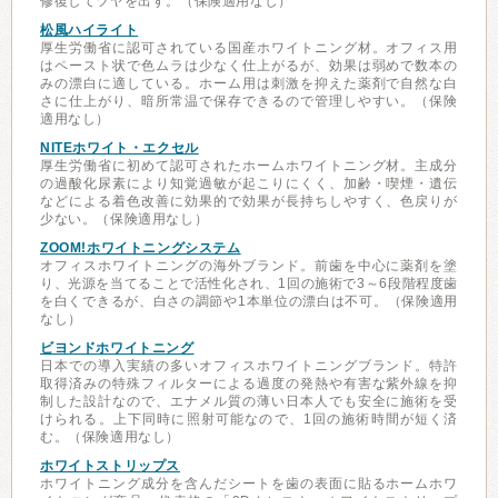
修復してツヤを出す。（保険適用なし）
松風ハイライト
厚生労働省に認可されている国産ホワイトニング材。オフィス用
はペースト状で色ムラは少なく仕上がるが、効果は弱めで数本の
みの漂白に適している。ホーム用は刺激を抑えた薬剤で自然な白
さに仕上がり、暗所常温で保存できるので管理しやすい。（保険
適用なし）
NITEホワイト・エクセル
厚生労働省に初めて認可されたホームホワイトニング材。主成分
の過酸化尿素により知覚過敏が起こりにくく、加齢・喫煙・遺伝
などによる着色改善に効果的で効果が長持ちしやすく、色戻りが
少ない。（保険適用なし）
ZOOM!ホワイトニングシステム
オフィスホワイトニングの海外ブランド。前歯を中心に薬剤を塗
り、光源を当てることで活性化され、1回の施術で3～6段階程度歯
を白くできるが、白さの調節や1本単位の漂白は不可。（保険適用
なし）
ビヨンドホワイトニング
日本での導入実績の多いオフィスホワイトニングブランド。特許
取得済みの特殊フィルターによる過度の発熱や有害な紫外線を抑
制した設計なので、エナメル質の薄い日本人でも安全に施術を受
けられる。上下同時に照射可能なので、1回の施術時間が短く済
む。（保険適用なし）
ホワイトストリップス
ホワイトニング成分を含んだシートを歯の表面に貼るホームホワ