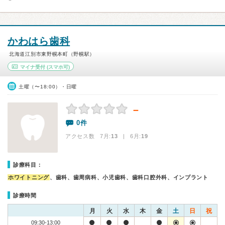
かわはら歯科
北海道江別市東野幌本町（野幌駅）
マイナ受付
(スマホ可)
土曜（〜18:00）・日曜
－
0件
アクセス数 7月:
13
| 6月:
19
診療科目：
ホワイトニング
、歯科、歯周病科、小児歯科、歯科口腔外科、インプラント
診療時間
月
火
水
木
金
土
日
祝
09:30-13:00