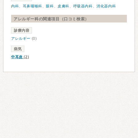
内科
、
耳鼻咽喉科
、
眼科
、
皮膚科
、
呼吸器内科
、
消化器内科
アレルギー科の関連項目（口コミ検索）
診療内容
アレルギー
(0)
病気
中耳炎
(2)