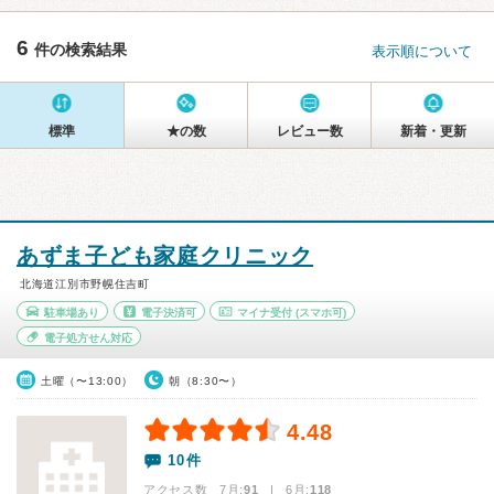
6
件の検索結果
表示順について
標準
★の数
レビュー数
新着・更新
あずま子ども家庭クリニック
北海道江別市野幌住吉町
駐車場あり
電子決済可
マイナ受付
(スマホ可)
電子処方せん対応
土曜（〜13:00）
朝（8:30〜）
4.48
10件
アクセス数 7月:
91
| 6月:
118