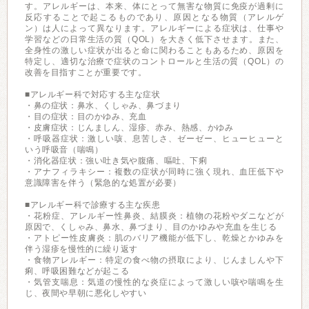
す。アレルギーは、本来、体にとって無害な物質に免疫が過剰に
反応することで起こるものであり、原因となる物質（アレルゲ
ン）は人によって異なります。アレルギーによる症状は、仕事や
学習などの日常生活の質（QOL）を大きく低下させます。また、
全身性の激しい症状が出ると命に関わることもあるため、原因を
特定し、適切な治療で症状のコントロールと生活の質（QOL）の
改善を目指すことが重要です。
■アレルギー科で対応する主な症状
・鼻の症状：鼻水、くしゃみ、鼻づまり
・目の症状：目のかゆみ、充血
・皮膚症状：じんましん、湿疹、赤み、熱感、かゆみ
・呼吸器症状：激しい咳、息苦しさ、ゼーゼー、ヒューヒューと
いう呼吸音（喘鳴）
・消化器症状：強い吐き気や腹痛、嘔吐、下痢
・アナフィラキシー：複数の症状が同時に強く現れ、血圧低下や
意識障害を伴う（緊急的な処置が必要）
■アレルギー科で診療する主な疾患
・花粉症、アレルギー性鼻炎、結膜炎：植物の花粉やダニなどが
原因で、くしゃみ、鼻水、鼻づまり、目のかゆみや充血を生じる
・アトピー性皮膚炎：肌のバリア機能が低下し、乾燥とかゆみを
伴う湿疹を慢性的に繰り返す
・食物アレルギー：特定の食べ物の摂取により、じんましんや下
痢、呼吸困難などが起こる
・気管支喘息：気道の慢性的な炎症によって激しい咳や喘鳴を生
じ、夜間や早朝に悪化しやすい