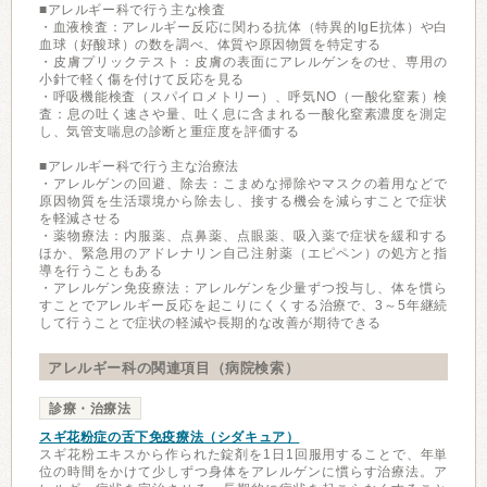
■アレルギー科で行う主な検査
・血液検査：アレルギー反応に関わる抗体（特異的IgE抗体）や白
血球（好酸球）の数を調べ、体質や原因物質を特定する
・皮膚プリックテスト：皮膚の表面にアレルゲンをのせ、専用の
小針で軽く傷を付けて反応を見る
・呼吸機能検査（スパイロメトリー）、呼気NO（一酸化窒素）検
査：息の吐く速さや量、吐く息に含まれる一酸化窒素濃度を測定
し、気管支喘息の診断と重症度を評価する
■アレルギー科で行う主な治療法
・アレルゲンの回避、除去：こまめな掃除やマスクの着用などで
原因物質を生活環境から除去し、接する機会を減らすことで症状
を軽減させる
・薬物療法：内服薬、点鼻薬、点眼薬、吸入薬で症状を緩和する
ほか、緊急用のアドレナリン自己注射薬（エピペン）の処方と指
導を行うこともある
・アレルゲン免疫療法：アレルゲンを少量ずつ投与し、体を慣ら
すことでアレルギー反応を起こりにくくする治療で、3～5年継続
して行うことで症状の軽減や長期的な改善が期待できる
アレルギー科の関連項目（病院検索）
診療・治療法
スギ花粉症の舌下免疫療法（シダキュア）
スギ花粉エキスから作られた錠剤を1日1回服用することで、年単
位の時間をかけて少しずつ身体をアレルゲンに慣らす治療法。ア