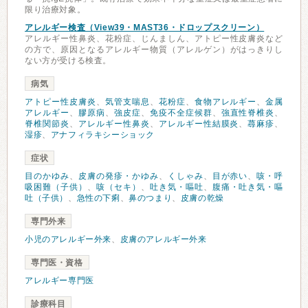
限り治療対象。
アレルギー検査（View39・MAST36・ドロップスクリーン）
アレルギー性鼻炎、花粉症、じんましん、アトピー性皮膚炎など
の方で、原因となるアレルギー物質（アレルゲン）がはっきりし
ない方が受ける検査。
病気
アトピー性皮膚炎
、
気管支喘息
、
花粉症
、
食物アレルギー
、
金属
アレルギー
、
膠原病
、
強皮症
、
免疫不全症候群
、
強直性脊椎炎
、
脊椎関節炎
、
アレルギー性鼻炎
、
アレルギー性結膜炎
、
蕁麻疹
、
湿疹
、
アナフィラキシーショック
症状
目のかゆみ
、
皮膚の発疹・かゆみ
、
くしゃみ
、
目が赤い
、
咳・呼
吸困難（子供）
、
咳（セキ）
、
吐き気・嘔吐
、
腹痛・吐き気・嘔
吐（子供）
、
急性の下痢
、
鼻のつまり
、
皮膚の乾燥
専門外来
小児のアレルギー外来
、
皮膚のアレルギー外来
専門医・資格
アレルギー専門医
診療科目