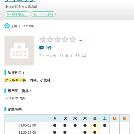
北海道江別市大麻扇町
駐車場あり
マイナ受付
土曜（〜12:00）
－
0件
アクセス数 7月:
6
| 6月:
13
診療科目：
アレルギー科
、内科、小児科
専門医・資格：
小児科専門医
診療時間
月
火
水
木
金
土
日
祝
09:00-12:00
13:30-17:00