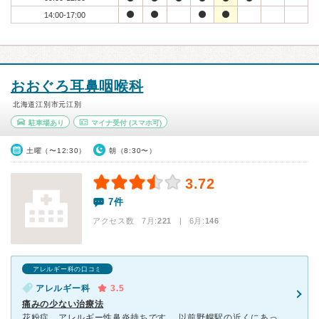
14:00-17:00
おおぐろ耳鼻咽喉科
北海道江別市元江別
駐車場あり
マイナ受付
(スマホ可)
土曜（〜12:30）
朝（8:30〜）
3.72
7件
アクセス数 7月:
221
| 6月:
146
アレルギー科の口コミ
アレルギー科
3.5
痛みの少ない治療法
花粉症、アレルギー性鼻炎持ちです。 以前野幌駅の近くにあった耳鼻科に通っていましたが、そちはが札幌に移転したため、自宅から比較的近くにあるこちらの病院にお世話になったことがあります。 こちらの先生