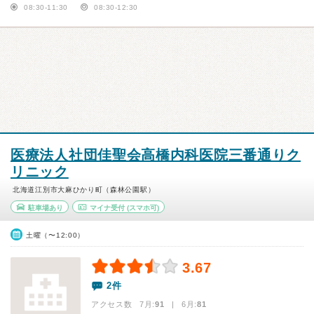
08:30-11:30
08:30-12:30
医療法人社団佳聖会高橋内科医院三番通りク
リニック
北海道江別市大麻ひかり町（森林公園駅）
駐車場あり
マイナ受付
(スマホ可)
土曜（〜12:00）
3.67
2件
アクセス数 7月:
91
| 6月:
81