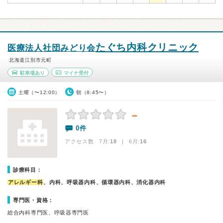
たぐち内科クリニック
医療法人社団みどり会
北海道江別市元町
駐車場あり
マイナ受付
土曜（〜12:00）
朝（8:45〜）
－
0件
アクセス数 7月:
18
| 6月:
16
診療科目：
アレルギー科
、内科、呼吸器内科、循環器内科、消化器内科
専門医・資格：
総合内科専門医、呼吸器専門医