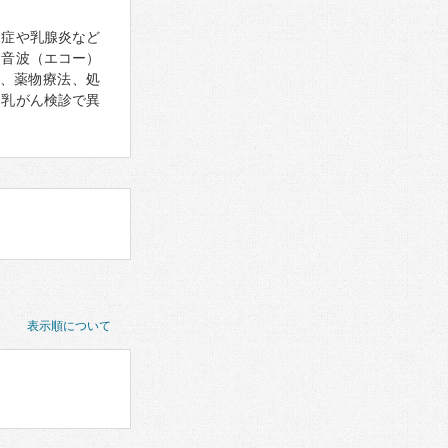
腺症や乳腺炎など
超音波（エコー）
、薬物療法、処
、乳がん検診で異
表示順について