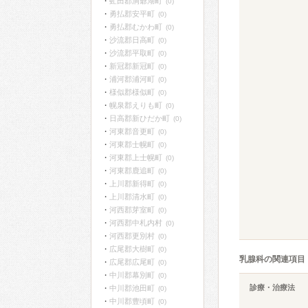
虻田郡洞爺湖町
(0)
勇払郡安平町
(0)
勇払郡むかわ町
(0)
沙流郡日高町
(0)
沙流郡平取町
(0)
新冠郡新冠町
(0)
浦河郡浦河町
(0)
様似郡様似町
(0)
幌泉郡えりも町
(0)
日高郡新ひだか町
(0)
河東郡音更町
(0)
河東郡士幌町
(0)
河東郡上士幌町
(0)
河東郡鹿追町
(0)
上川郡新得町
(0)
上川郡清水町
(0)
河西郡芽室町
(0)
河西郡中札内村
(0)
河西郡更別村
(0)
広尾郡大樹町
(0)
乳腺科の関連項目
広尾郡広尾町
(0)
中川郡幕別町
(0)
診療・治療法
中川郡池田町
(0)
中川郡豊頃町
(0)