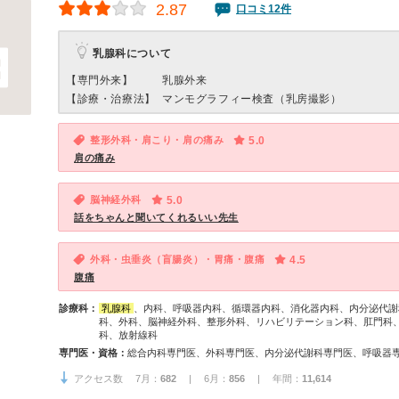
2.87
口コミ12件
乳腺科について
【専門外来】
乳腺外来
【診療・治療法】
マンモグラフィー検査（乳房撮影）
整形外科・肩こり・肩の痛み
5.0
肩の痛み
脳神経外科
5.0
話をちゃんと聞いてくれるいい先生
外科・虫垂炎（盲腸炎）・胃痛・腹痛
4.5
腹痛
診療科：
乳腺科
、内科、呼吸器内科、循環器内科、消化器内科、内分泌代謝
科、外科、脳神経外科、整形外科、リハビリテーション科、肛門科
科、放射線科
専門医・資格：
アクセス数 7月：
682
| 6月：
856
| 年間：
11,614