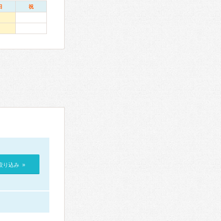
日
祝
絞り込み »