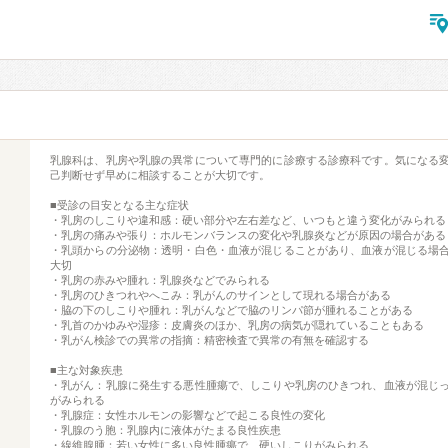
乳腺科は、乳房や乳腺の異常について専門的に診療する診療科です。気になる
己判断せず早めに相談することが大切です。
■受診の目安となる主な症状
・乳房のしこりや違和感：硬い部分や左右差など、いつもと違う変化がみられる
・乳房の痛みや張り：ホルモンバランスの変化や乳腺炎などが原因の場合がある
・乳頭からの分泌物：透明・白色・血液が混じることがあり、血液が混じる場
大切
・乳房の赤みや腫れ：乳腺炎などでみられる
・乳房のひきつれやへこみ：乳がんのサインとして現れる場合がある
・脇の下のしこりや腫れ：乳がんなどで脇のリンパ節が腫れることがある
・乳首のかゆみや湿疹：皮膚炎のほか、乳房の病気が隠れていることもある
・乳がん検診での異常の指摘：精密検査で異常の有無を確認する
■主な対象疾患
・乳がん：乳腺に発生する悪性腫瘍で、しこりや乳房のひきつれ、血液が混じ
がみられる
・乳腺症：女性ホルモンの影響などで起こる良性の変化
・乳腺のう胞：乳腺内に液体がたまる良性疾患
・線維腺腫：若い女性に多い良性腫瘍で、硬いしこりがみられる