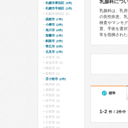
乳腺科につ
札幌市厚別区
(3件)
札幌市手稲区
(1件)
乳腺科は、乳房
札幌市清田区
(0)
の良性疾患、乳
函館市
(7件)
検査やマンモ
小樽市
(3件)
置、手術を選択
旭川市
(4件)
常を指摘された
室蘭市
(1件)
釧路市
(2件)
帯広市
(5件)
北見市
(1件)
夕張市
(0)
岩見沢市
(0)
網走市
(0)
留萌市
(0)
苫小牧市
(2件)
稚内市
(0)
美唄市
(0)
標準
芦別市
(0)
赤平市
(0)
紋別市
(0)
1-2
士別市
件 / 2件中
(0)
名寄市
(0)
三笠市
(0)
根室市
(0)