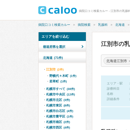
病院口コミ検索カルー - 江別市の乳腺
病院口コミ検索カルー
病院検索
乳腺科
北海道
エリアを絞り込む
江別市の
都道府県を選択
北海道
(71件)
北海道江別市
江別市
(2件)
野幌代々木町
(1件)
若草町
(1件)
エリア・駅
診療科目
札幌市すべて
(38件)
名称
札幌市中央区
(12件)
詳細条件
札幌市北区
(3件)
札幌市東区
(8件)
札幌市白石区
(4件)
札幌市豊平区
(1件)
札幌市南区
(2件)
札幌市西区
(4件)