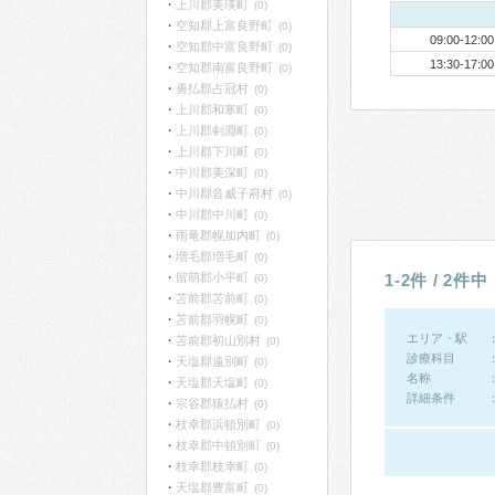
上川郡美瑛町
(0)
空知郡上富良野町
(0)
09:00-12:00
空知郡中富良野町
(0)
13:30-17:00
空知郡南富良野町
(0)
勇払郡占冠村
(0)
上川郡和寒町
(0)
上川郡剣淵町
(0)
上川郡下川町
(0)
中川郡美深町
(0)
中川郡音威子府村
(0)
中川郡中川町
(0)
雨竜郡幌加内町
(0)
増毛郡増毛町
(0)
留萌郡小平町
1-2件 / 2件中
(0)
苫前郡苫前町
(0)
苫前郡羽幌町
(0)
エリア・駅
苫前郡初山別村
(0)
診療科目
天塩郡遠別町
(0)
名称
天塩郡天塩町
(0)
詳細条件
宗谷郡猿払村
(0)
枝幸郡浜頓別町
(0)
枝幸郡中頓別町
(0)
枝幸郡枝幸町
(0)
天塩郡豊富町
(0)