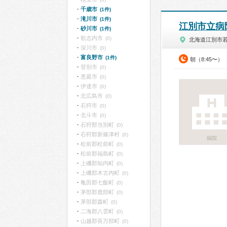
千歳市
(1件)
滝川市
(1件)
江別市立病
砂川市
(1件)
歌志内市
(0)
北海道江別市
深川市
(0)
富良野市
(1件)
朝（8:45〜）
登別市
(0)
恵庭市
(0)
伊達市
(0)
北広島市
(0)
石狩市
(0)
北斗市
(0)
石狩郡当別町
(0)
石狩郡新篠津村
(0)
病院
松前郡松前町
(0)
松前郡福島町
(0)
上磯郡知内町
(0)
上磯郡木古内町
(0)
亀田郡七飯町
(0)
茅部郡鹿部町
(0)
茅部郡森町
(0)
二海郡八雲町
(0)
山越郡長万部町
(0)