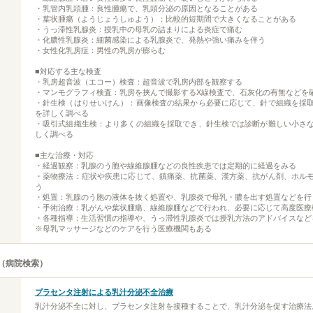
・乳管内乳頭腫：良性腫瘍で、乳頭分泌の原因となることがある
・葉状腫瘍（ようじょうしゅよう）：比較的短期間で大きくなることがある
・うっ滞性乳腺炎：授乳中の母乳の詰まりによる炎症で痛む
・化膿性乳腺炎：細菌感染による乳腺炎で、発熱や強い痛みを伴う
・女性化乳房症：男性の乳房が膨らむ
■対応する主な検査
・乳房超音波（エコー）検査：超音波で乳房内部を観察する
・マンモグラフィ検査：乳房を挟んで撮影するX線検査で、石灰化の有無などを
・針生検（はりせいけん）：画像検査の結果から必要に応じて、針で組織を採
を詳しく調べる
・吸引式組織生検：より多くの組織を採取でき、針生検では診断が難しい小さ
しく調べる
■主な治療・対応
・経過観察：乳腺のう胞や線維腺腫などの良性疾患では定期的に経過をみる
・薬物療法：症状や疾患に応じて、鎮痛薬、抗菌薬、漢方薬、抗がん剤、ホル
う
・処置：乳腺のう胞の液体を抜く処置や、乳腺炎で母乳・膿を出す処置などを行
・手術治療：乳がんや葉状腫瘍、線維腺腫などで行われ、必要に応じて高度医療
・各種指導：生活習慣の指導や、うっ滞性乳腺炎では授乳方法のアドバイスなど
※母乳マッサージなどのケアを行う医療機関もある
（病院検索）
プラセンタ注射による乳汁分泌不全治療
乳汁分泌不全に対し、プラセンタ注射を接種することで、乳汁分泌を促す治療法