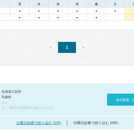
月
火
水
木
金
土
●
●
●
●
●
●
●
●
●
●
●
«
1
»
北海道江別市
乳腺科
条件変更・
なし
なし (曜日や時間帯を指定できます)
土曜日診療で絞り込む (1件)
日曜日診療で絞り込む (0件)