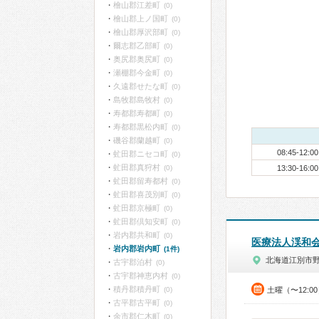
檜山郡江差町
(0)
檜山郡上ノ国町
(0)
檜山郡厚沢部町
(0)
爾志郡乙部町
(0)
奥尻郡奥尻町
(0)
瀬棚郡今金町
(0)
久遠郡せたな町
(0)
島牧郡島牧村
(0)
寿都郡寿都町
(0)
寿都郡黒松内町
(0)
磯谷郡蘭越町
(0)
08:45-12:00
虻田郡ニセコ町
(0)
虻田郡真狩村
(0)
13:30-16:00
虻田郡留寿都村
(0)
虻田郡喜茂別町
(0)
虻田郡京極町
(0)
虻田郡倶知安町
(0)
岩内郡共和町
(0)
医療法人渓和
岩内郡岩内町
(1件)
北海道江別市
古宇郡泊村
(0)
古宇郡神恵内村
(0)
積丹郡積丹町
(0)
土曜（〜12:0
古平郡古平町
(0)
余市郡仁木町
(0)