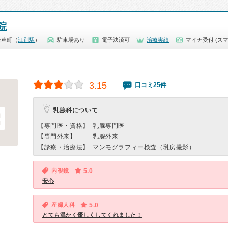
院
若草町（
江別駅
）
駐車場あり
電子決済可
治療実績
マイナ受付 (スマ
3.15
口コミ25件
乳腺科について
【専門医・資格】
乳腺専門医
【専門外来】
乳腺外来
【診療・治療法】
マンモグラフィー検査（乳房撮影）
内視鏡
5.0
安心
産婦人科
5.0
とても温かく優しくしてくれました！