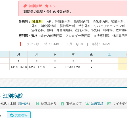
健康診断
4.5
副院長の説明と受付の接客が良い
診療科：
乳腺科
、内科、呼吸器内科、循環器内科、消化器内科、腎臓内科、
外科、消化器外科、脳神経外科、整形外科、リハビリテーション科
泌尿器科、眼科、耳鼻咽喉科、産婦人科、小児科、精神科、放射線
専門医・資格：
アクセス数 7月：
1,149
| 6月：
1,130
| 年間：
14,821
月
火
水
木
金
土
●
●
●
●
●
14:00-16:00
13:30-17:00
13:30-17:00
●
●
江別病院
会
野幌代々木町（
野幌駅
）
駐車場あり
電子決済可
治療実績
マイナ受
女医在籍
0）