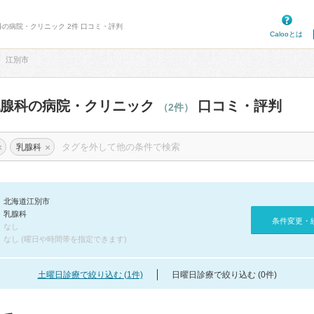
科の病院・クリニック 2件 口コミ・評判
Calooとは
江別市
乳腺科の病院・クリニック
口コミ・評判
（2件）
×
×
乳腺科
北海道江別市
乳腺科
条件変更・
なし
なし (曜日や時間帯を指定できます)
土曜日診療で絞り込む (1件)
日曜日診療で絞り込む (0件)