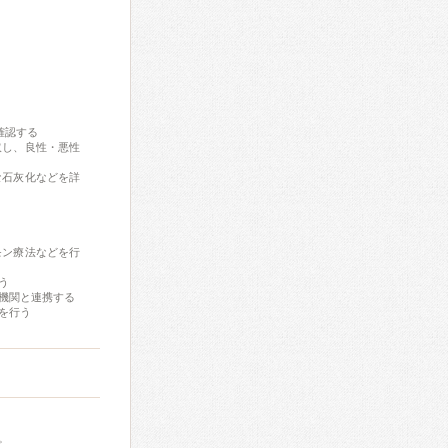
確認する
取し、良性・悪性
な石灰化などを詳
モン療法などを行
う
機関と連携する
を行う
。