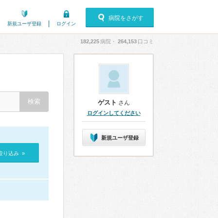
病院をさがす
新規ユーザ登録
ログイン
182,225
病院・
264,153
口コミ
ゲスト
さん
ログインしてください
新規ユーザ登録
絞り込み »