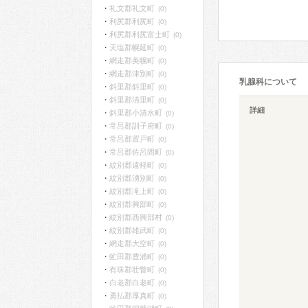
礼文郡礼文町
(0)
利尻郡利尻町
(0)
利尻郡利尻富士町
(0)
天塩郡幌延町
(0)
網走郡美幌町
(0)
網走郡津別町
(0)
乳腺科について
斜里郡斜里町
(0)
斜里郡清里町
(0)
詳細
斜里郡小清水町
(0)
常呂郡訓子府町
(0)
常呂郡置戸町
(0)
常呂郡佐呂間町
(0)
紋別郡遠軽町
(0)
紋別郡湧別町
(0)
紋別郡滝上町
(0)
紋別郡興部町
(0)
紋別郡西興部村
(0)
紋別郡雄武町
(0)
網走郡大空町
(0)
虻田郡豊浦町
(0)
有珠郡壮瞥町
(0)
白老郡白老町
(0)
勇払郡厚真町
(0)