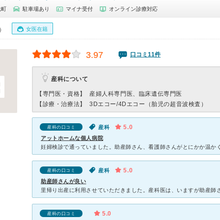
元町
駐車場あり
マイナ受付
オンライン診療対応
女医在籍
0）
3.97
口コミ11件
産科について
【専門医・資格】
産婦人科専門医、臨床遺伝専門医
【診療・治療法】
3Dエコー/4Dエコー（胎児の超音波検査）
5.0
産科
産科の口コミ
アットホームな個人病院
5.0
産科
産科の口コミ
助産師さんが良い
5.0
産科の口コミ