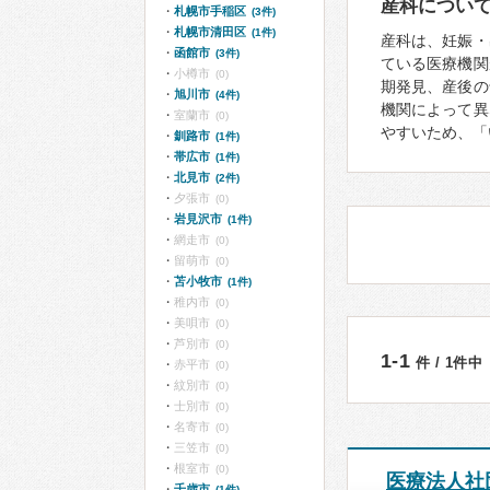
産科につい
札幌市手稲区
(3件)
札幌市清田区
(1件)
産科は、妊娠・
函館市
(3件)
ている医療機関
小樽市
(0)
期発見、産後の
旭川市
(4件)
機関によって異
室蘭市
(0)
やすいため、「
釧路市
(1件)
帯広市
(1件)
北見市
(2件)
夕張市
(0)
岩見沢市
(1件)
網走市
(0)
留萌市
(0)
苫小牧市
(1件)
稚内市
(0)
美唄市
(0)
芦別市
(0)
1-1
件 / 1件中
赤平市
(0)
紋別市
(0)
士別市
(0)
名寄市
(0)
三笠市
(0)
根室市
(0)
医療法人社
千歳市
(1件)