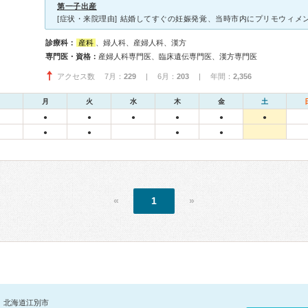
第一子出産
診療科：
産科
、婦人科、産婦人科、漢方
専門医・資格：
産婦人科専門医、臨床遺伝専門医、漢方専門医
アクセス数 7月：
229
| 6月：
203
| 年間：
2,356
月
火
水
木
金
土
●
●
●
●
●
●
●
●
●
●
«
1
»
北海道江別市