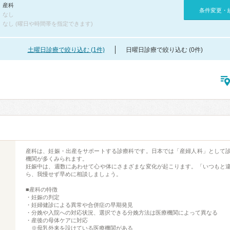
産科
条件変更・
なし
なし (曜日や時間帯を指定できます)
土曜日診療で絞り込む (1件)
日曜日診療で絞り込む (0件)
産科は、妊娠・出産をサポートする診療科です。日本では「産婦人科」として
機関が多くみられます。
妊娠中は、週数にあわせて心や体にさまざまな変化が起こります。「いつもと
ら、我慢せず早めに相談しましょう。
■産科の特徴
・妊娠の判定
・妊婦健診による異常や合併症の早期発見
・分娩や入院への対応状況、選択できる分娩方法は医療機関によって異なる
・産後の母体ケアに対応
※母乳外来を設けている医療機関がある