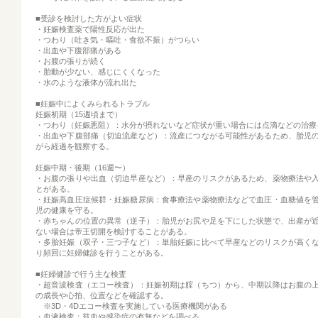
■受診を検討した方がよい症状
・妊娠検査薬で陽性反応が出た
・つわり（吐き気・嘔吐・食欲不振）がつらい
・出血や下腹部痛がある
・お腹の張りが続く
・胎動が少ない、感じにくくなった
・水のような液体が流れ出た
■妊娠中によくみられるトラブル
妊娠初期（15週頃まで）
・つわり（妊娠悪阻）：水分が摂れないなど症状が重い場合には点滴などの治療
・出血や下腹部痛（切迫流産など）：流産につながる可能性があるため、胎児
がら経過を観察する。
妊娠中期・後期（16週〜）
・お腹の張りや出血（切迫早産など）：早産のリスクがあるため、薬物療法や
とがある。
・妊娠高血圧症候群・妊娠糖尿病：食事療法や薬物療法などで血圧・血糖値を
児の健康を守る。
・赤ちゃんの位置の異常（逆子）：胎児がお尻や足を下にした状態で、出産が
ない場合は帝王切開を検討することがある。
・多胎妊娠（双子・三つ子など）：単胎妊娠に比べて早産などのリスクが高く
り頻回に妊婦健診を行うことがある。
■妊婦健診で行う主な検査
・超音波検査（エコー検査）：妊娠初期は腟（ちつ）から、中期以降はお腹の
の成長や心拍、位置などを確認する。
※3D・4Dエコー検査を実施している医療機関がある
・血液検査：貧血や感染症の有無などを調べる。