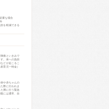
必要な場合
外
負担を軽減できる
な陣痛といきみで
ます。体への負担
傷などが起こるこ
出産育児一時金）
母体や赤ちゃんの
れた際に行われま
した際に行う緊急
回復には通常、自