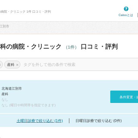
の病院・クリニック 1件 口コミ・評判
Calooとは
江別市
産科の病院・クリニック
口コミ・評判
（1件）
×
×
産科
北海道江別市
産科
条件変更・
なし
なし (曜日や時間帯を指定できます)
土曜日診療で絞り込む (1件)
日曜日診療で絞り込む (0件)