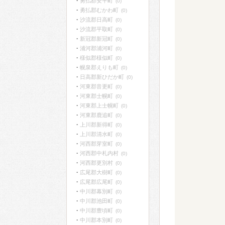
勇払郡安平町
(0)
勇払郡むかわ町
(0)
沙流郡日高町
(0)
沙流郡平取町
(0)
新冠郡新冠町
(0)
浦河郡浦河町
(0)
様似郡様似町
(0)
幌泉郡えりも町
(0)
日高郡新ひだか町
(0)
河東郡音更町
(0)
河東郡士幌町
(0)
河東郡上士幌町
(0)
河東郡鹿追町
(0)
上川郡新得町
(0)
上川郡清水町
(0)
河西郡芽室町
(0)
河西郡中札内村
(0)
河西郡更別村
(0)
広尾郡大樹町
(0)
広尾郡広尾町
(0)
中川郡幕別町
(0)
中川郡池田町
(0)
中川郡豊頃町
(0)
中川郡本別町
(0)