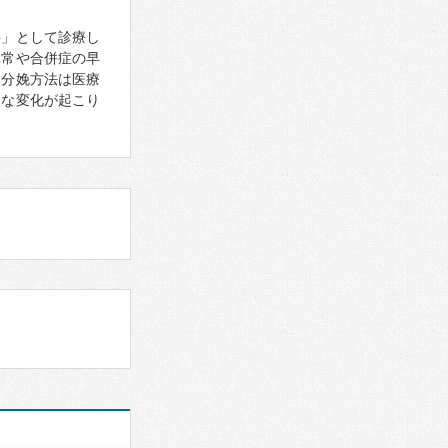
科」として診療し
異常や合併症の早
る分娩方法は医療
まな変化が起こり