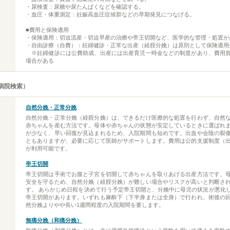
・尿検査：尿糖や尿たんぱくなどを確認する。
・血圧・体重測定：妊娠高血圧症候群などの早期発見につなげる。
■費用と保険適用
・保険適用：切迫流産・切迫早産の治療や帝王切開など、医学的な管理・処置が
・自由診療（自費）：妊婦健診・正常な出産（経腟分娩）は原則として保険適用
※妊婦健診には公費助成、出産には出産育児一時金などの制度があり、費用
場合がある
病院検索）
自然分娩・正常分娩
自然分娩・正常分娩（経腟分娩）は、できるだけ医療的な処置を行わず、自然
赤ちゃんを産む方法です。母体や赤ちゃんの状態が安定しているときに選ばれ
が少なく、早い回復が見込まれるため、入院期間も短めです。出血や会陰の裂
ともありますが、必要に応じて医師がサポートします。費用は公的支援制度（
が利用可能です。
帝王切開
帝王切開は手術でお腹と子宮を切開して赤ちゃんを取りあげる出産方法です。
安全を守るため、自然分娩（経腟分娩）が難しい場合やリスクが高いと判断さ
す。 あらかじめ日程を決めて行う予定帝王切開と、分娩中に母児の状況が悪化
帝王切開があります。いずれも麻酔下（下半身または全身）で行われ、術後の
然分娩よりやや長い1週間程度の入院期間を要します。
無痛分娩（和痛分娩）