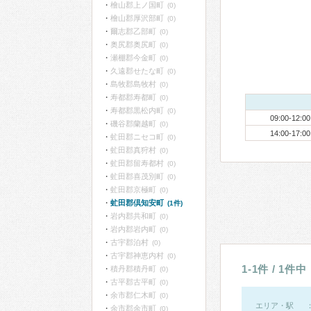
檜山郡上ノ国町
(0)
檜山郡厚沢部町
(0)
爾志郡乙部町
(0)
奥尻郡奥尻町
(0)
瀬棚郡今金町
(0)
久遠郡せたな町
(0)
島牧郡島牧村
(0)
寿都郡寿都町
(0)
寿都郡黒松内町
(0)
09:00-12:00
磯谷郡蘭越町
(0)
14:00-17:00
虻田郡ニセコ町
(0)
虻田郡真狩村
(0)
虻田郡留寿都村
(0)
虻田郡喜茂別町
(0)
虻田郡京極町
(0)
虻田郡倶知安町
(1件)
岩内郡共和町
(0)
岩内郡岩内町
(0)
古宇郡泊村
(0)
古宇郡神恵内村
(0)
1-1件 / 1件中
積丹郡積丹町
(0)
古平郡古平町
(0)
余市郡仁木町
(0)
エリア・駅
余市郡余市町
(0)