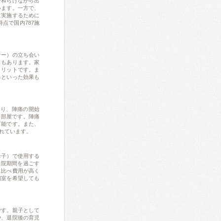
で和らげながら出
います。一方で、
に実施するために
点で国内787施
ナー）の立ち会い
スもあります。家
メリットです。ま
るといった効果も
字であり、陣痛の開始
る部屋です。陣痛
可能です。また、
れています。
母子）で使用する
入院期間を過ごす
に比べ費用が高く
個室を希望しても
です。親子として
や、退院後の育児