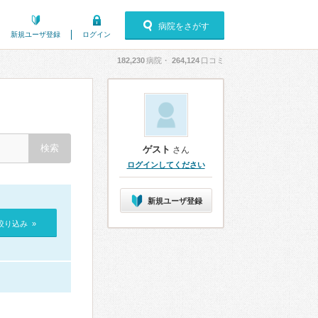
病院をさがす
新規ユーザ登録
ログイン
182,230
病院・
264,124
口コミ
ゲスト
さん
ログインしてください
新規ユーザ登録
絞り込み »