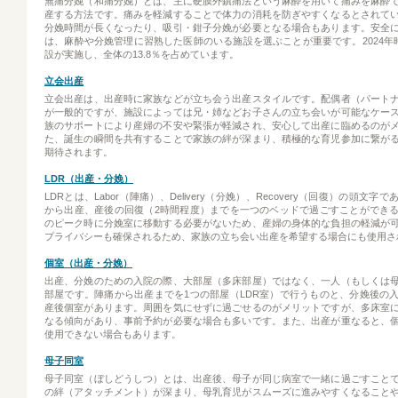
無痛分娩（和痛分娩）とは、主に硬膜外鎮痛法という麻酔を用いて痛みを麻酔
産する方法です。痛みを軽減することで体力の消耗を防ぎやすくなるとされて
分娩時間が長くなったり、吸引・鉗子分娩が必要となる場合もあります。安全
は、麻酔や分娩管理に習熟した医師のいる施設を選ぶことが重要です。2024年時
設が実施し、全体の13.8％を占めています。
立会出産
立会出産は、出産時に家族などが立ち会う出産スタイルです。配偶者（パート
が一般的ですが、施設によっては兄・姉などお子さんの立ち会いが可能なケー
族のサポートにより産婦の不安や緊張が軽減され、安心して出産に臨めるのが
た、誕生の瞬間を共有することで家族の絆が深まり、積極的な育児参加に繋が
期待されます。
LDR（出産・分娩）
LDRとは、Labor（陣痛）、Delivery（分娩）、Recovery（回復）の頭文
から出産、産後の回復（2時間程度）までを一つのベッドで過ごすことができ
のピーク時に分娩室に移動する必要がないため、産婦の身体的な負担の軽減が
プライバシーも確保されるため、家族の立ち会い出産を希望する場合にも使用さ
個室（出産・分娩）
出産、分娩のための入院の際、大部屋（多床部屋）ではなく、一人（もしくは
部屋です。陣痛から出産までを1つの部屋（LDR室）で行うものと、分娩後の
産後個室があります。周囲を気にせずに過ごせるのがメリットですが、多床室
なる傾向があり、事前予約が必要な場合も多いです。また、出産が重なると、
使用できない場合もあります。
母子同室
母子同室（ぼしどうしつ）とは、出産後、母子が同じ病室で一緒に過ごすこと
の絆（アタッチメント）が深まり、母乳育児がスムーズに進みやすくなること