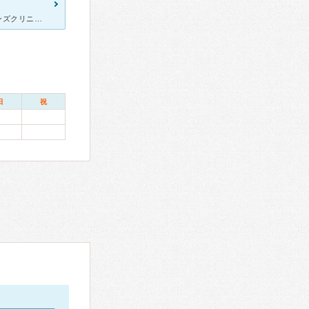
[症状・来院理由] 結婚してすぐの妊娠発覚、当時市内にプリモウィメンズクリニックしか無かった事と、独身時のかかりつけ医(札幌)からの紹介で妊娠検査の為に行きました。 [医師の診断・治療法] 出産
日
祝