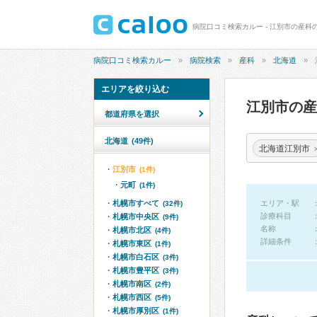
病院口コミ検索カルー - 江別市の産科
病院口コミ検索カルー
病院検索
産科
北海道
エリアを絞り込む
江別市の
都道府県を選択
北海道
(49件)
北海道江別市
江別市
(1件)
元町
(1件)
札幌市すべて
エリア・駅
(32件)
診療科目
札幌市中央区
(9件)
名称
札幌市北区
(4件)
詳細条件
札幌市東区
(1件)
札幌市白石区
(3件)
札幌市豊平区
(3件)
札幌市南区
(2件)
札幌市西区
(5件)
札幌市厚別区
(1件)