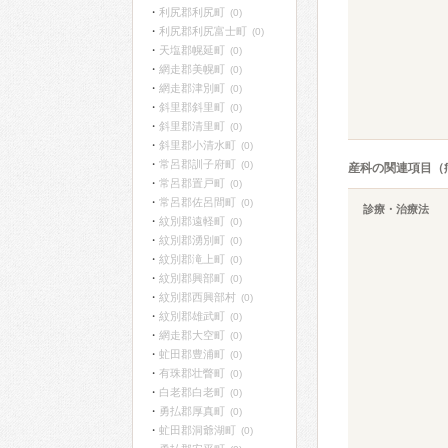
利尻郡利尻町
(0)
利尻郡利尻富士町
(0)
天塩郡幌延町
(0)
網走郡美幌町
(0)
網走郡津別町
(0)
斜里郡斜里町
(0)
斜里郡清里町
(0)
斜里郡小清水町
(0)
常呂郡訓子府町
(0)
産科の関連項目（
常呂郡置戸町
(0)
常呂郡佐呂間町
(0)
診療・治療法
紋別郡遠軽町
(0)
紋別郡湧別町
(0)
紋別郡滝上町
(0)
紋別郡興部町
(0)
紋別郡西興部村
(0)
紋別郡雄武町
(0)
網走郡大空町
(0)
虻田郡豊浦町
(0)
有珠郡壮瞥町
(0)
白老郡白老町
(0)
勇払郡厚真町
(0)
虻田郡洞爺湖町
(0)