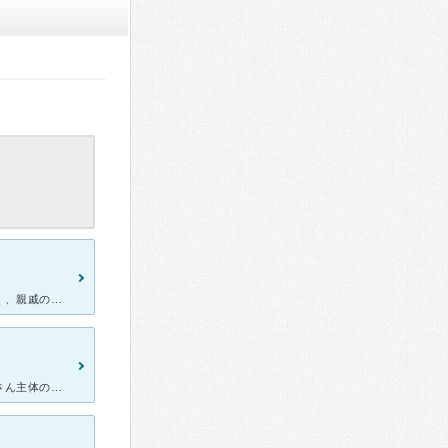
妊婦検診で通っていました。助産師さん、看護師さんがとにかか温かく、親戚のおばちゃんと話しているような気持ちになり、安心して通えました。 先生も大ベテランの先生で、不安もなく見てもらえました。ここで出
里帰り出産に利用させていただきました。産科医は、いますが助産師さん主体の病院です。 体重管理にはとても厳しく何度も注意されました。厳しい事は言われますが、とても助けていただいたことが多く、こちらで出