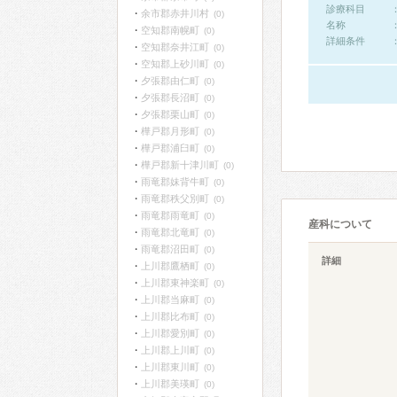
診療科目
余市郡赤井川村
(0)
名称
空知郡南幌町
(0)
詳細条件
空知郡奈井江町
(0)
空知郡上砂川町
(0)
夕張郡由仁町
(0)
夕張郡長沼町
(0)
夕張郡栗山町
(0)
樺戸郡月形町
(0)
樺戸郡浦臼町
(0)
樺戸郡新十津川町
(0)
雨竜郡妹背牛町
(0)
雨竜郡秩父別町
(0)
雨竜郡雨竜町
(0)
産科について
雨竜郡北竜町
(0)
雨竜郡沼田町
(0)
詳細
上川郡鷹栖町
(0)
上川郡東神楽町
(0)
上川郡当麻町
(0)
上川郡比布町
(0)
上川郡愛別町
(0)
上川郡上川町
(0)
上川郡東川町
(0)
上川郡美瑛町
(0)