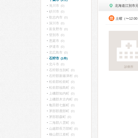
滝川市
北海道江別市
(0)
砂川市
(0)
歌志内市
(0)
土曜（〜12:0
深川市
(0)
富良野市
(0)
登別市
(0)
恵庭市
(0)
伊達市
(0)
北広島市
(0)
石狩市
(1件)
北斗市
(0)
診療所
石狩郡当別町
(0)
石狩郡新篠津村
(0)
松前郡松前町
(0)
松前郡福島町
(0)
上磯郡知内町
(0)
上磯郡木古内町
(0)
亀田郡七飯町
(0)
茅部郡鹿部町
(0)
茅部郡森町
(0)
二海郡八雲町
(0)
山越郡長万部町
(0)
檜山郡江差町
(0)