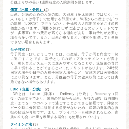
分娩よりやや長い1週間程度の入院期間を要します。
個室（出産・分娩）
(4)
出産、分娩のための入院の際、大部屋（多床部屋）ではなく、一
人（もしくは母子）で使用する部屋です。陣痛から出産までを1つ
の部屋（LDR室）で行うものと、分娩後の入院期間を過ごす産後
個室があります。周囲を気にせずに過ごせるのがメリットです
が、多床室に比べ費用が高くなる傾向があり、事前予約が必要な
場合も多いです。また、出産が重なると、個室を希望しても使用
できない場合もあります。
母子同室
(3)
母子同室（ぼしどうしつ）とは、出産後、母子が同じ病室で一緒
に過ごすことです。親子としての絆（アタッチメント）が深ま
り、母乳育児がスムーズに進みやすくなることや、退院後の育児
に早く慣れることができるといったメリットがあります。24時間
同室の場合や日中のみ母子同室の場合など、実施内容は医療機関
により異なります。また、分娩後の母子の健康状態によっては実
施できない場合もあります。
LDR（出産・分娩）
(2)
LDRとは、Labor（陣痛）、Delivery（分娩）、Recovery（回
復）の頭文字であり、陣痛の開始から出産、産後の回復（2時間程
度）までを一つのベッドで過ごすことができる部屋です。陣痛の
ピーク時に分娩室に移動する必要がないため、産婦の身体的な負
担の軽減が可能です。また、プライバシーも確保されるため、家
族の立ち会い出産を希望する場合にも使用されています。
タイミング法
(3)