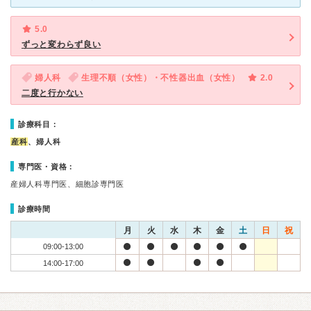
5.0
ずっと変わらず良い
婦人科
生理不順（女性）・不性器出血（女性）
2.0
二度と行かない
診療科目：
産科
、婦人科
専門医・資格：
産婦人科専門医、細胞診専門医
診療時間
月
火
水
木
金
土
日
祝
09:00-13:00
14:00-17:00