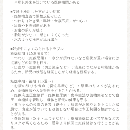
※母乳外来を設けている医療機関がある
■受診を検討した方がよい症状
・妊娠検査薬で陽性反応が出た
・つわり（吐き気・嘔吐・食欲不振）がつらい
・出血や下腹部痛がある
・お腹の張りが続く
・胎動が少ない、感じにくくなった
・水のような液体が流れ出た
■妊娠中によくみられるトラブル
妊娠初期（15週頃まで）
・つわり（妊娠悪阻）：水分が摂れないなど症状が重い場合には
点滴などの治療を行う。
・出血や下腹部痛（切迫流産など）：流産につながる可能性があ
るため、胎児の状態を確認しながら経過を観察する。
妊娠中期・後期（16週〜）
・お腹の張りや出血（切迫早産など）：早産のリスクがあるた
め、薬物療法や入院管理をすることがある。
・妊娠高血圧症候群・妊娠糖尿病：食事療法や薬物療法などで血
圧・血糖値を管理し、母体と胎児の健康を守る。
・赤ちゃんの位置の異常（逆子）：胎児がお尻や足を下にした状
態で、出産が近づいても改善しない場合は帝王切開を検討するこ
とがある。
・多胎妊娠（双子・三つ子など）：単胎妊娠に比べて早産などの
リスクが高くなるため、通常より頻回に妊婦健診を行うことがあ
る。