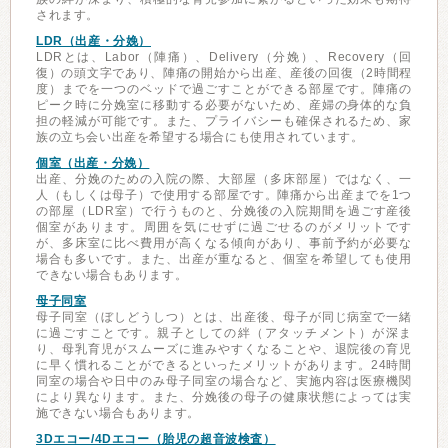
されます。
LDR（出産・分娩）
LDRとは、Labor（陣痛）、Delivery（分娩）、Recovery（回
復）の頭文字であり、陣痛の開始から出産、産後の回復（2時間程
度）までを一つのベッドで過ごすことができる部屋です。陣痛の
ピーク時に分娩室に移動する必要がないため、産婦の身体的な負
担の軽減が可能です。また、プライバシーも確保されるため、家
族の立ち会い出産を希望する場合にも使用されています。
個室（出産・分娩）
出産、分娩のための入院の際、大部屋（多床部屋）ではなく、一
人（もしくは母子）で使用する部屋です。陣痛から出産までを1つ
の部屋（LDR室）で行うものと、分娩後の入院期間を過ごす産後
個室があります。周囲を気にせずに過ごせるのがメリットです
が、多床室に比べ費用が高くなる傾向があり、事前予約が必要な
場合も多いです。また、出産が重なると、個室を希望しても使用
できない場合もあります。
母子同室
母子同室（ぼしどうしつ）とは、出産後、母子が同じ病室で一緒
に過ごすことです。親子としての絆（アタッチメント）が深ま
り、母乳育児がスムーズに進みやすくなることや、退院後の育児
に早く慣れることができるといったメリットがあります。24時間
同室の場合や日中のみ母子同室の場合など、実施内容は医療機関
により異なります。また、分娩後の母子の健康状態によっては実
施できない場合もあります。
3Dエコー/4Dエコー（胎児の超音波検査）