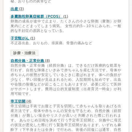
秘、おりものの異常など
出産
(3)
多嚢胞性卵巣症候群（PCOS）
(1)
卵胞の成⻑が途中で止まり、たくさんの⼩さな卵胞（嚢胞）が卵
巣内にとどまってしまう病気。 女性の約5～10％にみられ、一般
的な不妊症の原因となっている。
子宮頸がん
(1)
不正器出血、おりもの、排尿痛、骨盤の痛みなど
診療・治療法
自然分娩・正常分娩
(8)
自然分娩・正常分娩（経腟分娩）は、できるだけ医療的な処置を
行わず、自然な陣痛といきみで赤ちゃんを産む方法です。母体や
赤ちゃんの状態が安定しているときに選ばれます。体への負担が
少なく、早い回復が見込まれるため、入院期間も短めです。出血
や会陰の裂傷などが起こることもありますが、必要に応じて医師
がサポートします。費用は公的支援制度（出産育児一時金）が利
用可能です。
帝王切開
(4)
帝王切開は手術でお腹と子宮を切開して赤ちゃんを取りあげる出
産方法です。母体や赤ちゃんの安全を守るため、自然分娩（経腟
分娩）が難しい場合やリスクが高いと判断された際に行われま
す。 あらかじめ日程を決めて行う予定帝王切開と、分娩中に母児
の状況が悪化した際に行う緊急帝王切開があります。いずれも麻
酔下（下半身または全身）で行われ、術後の回復には通常、自然