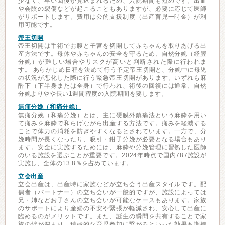
少なく、早い回復が見込まれるため、入院期間も短めです。出血
や会陰の裂傷などが起こることもありますが、必要に応じて医師
がサポートします。費用は公的支援制度（出産育児一時金）が利
用可能です。
帝王切開
帝王切開は手術でお腹と子宮を切開して赤ちゃんを取りあげる出
産方法です。母体や赤ちゃんの安全を守るため、自然分娩（経腟
分娩）が難しい場合やリスクが高いと判断された際に行われま
す。 あらかじめ日程を決めて行う予定帝王切開と、分娩中に母児
の状況が悪化した際に行う緊急帝王切開があります。いずれも麻
酔下（下半身または全身）で行われ、術後の回復には通常、自然
分娩よりやや長い1週間程度の入院期間を要します。
無痛分娩（和痛分娩）
無痛分娩（和痛分娩）とは、主に硬膜外鎮痛法という麻酔を用い
て痛みを麻酔で和らげながら出産する方法です。痛みを軽減する
ことで体力の消耗を防ぎやすくなるとされています。一方で、分
娩時間が長くなったり、吸引・鉗子分娩が必要となる場合もあり
ます。安全に実施するためには、麻酔や分娩管理に習熟した医師
のいる施設を選ぶことが重要です。2024年時点で国内787施設が
実施し、全体の13.8％を占めています。
立会出産
立会出産は、出産時に家族などが立ち会う出産スタイルです。配
偶者（パートナー）の立ち会いが一般的ですが、施設によっては
兄・姉などお子さんの立ち会いが可能なケースもあります。家族
のサポートにより産婦の不安や緊張が軽減され、安心して出産に
臨めるのがメリットです。また、誕生の瞬間を共有することで家
族の絆が深まり、積極的な育児参加に繋がるといった効果も期待