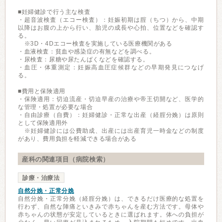
■妊婦健診で行う主な検査
・超音波検査（エコー検査）：妊娠初期は腟（ちつ）から、中期
以降はお腹の上から行い、胎児の成長や心拍、位置などを確認す
る。
※3D・4Dエコー検査を実施している医療機関がある
・血液検査：貧血や感染症の有無などを調べる。
・尿検査：尿糖や尿たんぱくなどを確認する。
・血圧・体重測定：妊娠高血圧症候群などの早期発見につなげ
る。
■費用と保険適用
・保険適用：切迫流産・切迫早産の治療や帝王切開など、医学的
な管理・処置が必要な場合
・自由診療（自費）：妊婦健診・正常な出産（経腟分娩）は原則
として保険適用外
※妊婦健診には公費助成、出産には出産育児一時金などの制度
があり、費用負担を軽減できる場合がある
産科の関連項目（病院検索）
診療・治療法
自然分娩・正常分娩
自然分娩・正常分娩（経腟分娩）は、できるだけ医療的な処置を
行わず、自然な陣痛といきみで赤ちゃんを産む方法です。母体や
赤ちゃんの状態が安定しているときに選ばれます。体への負担が