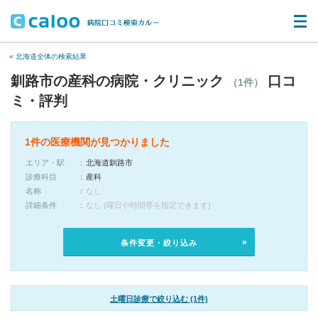
« 北海道全体の検索結果
釧路市の産科の病院・クリニック
口コ
（1件）
ミ・評判
1件の医療機関が見つかりました
エリア・駅
北海道釧路市
診療科目
産科
名称
なし
詳細条件
なし (曜日や時間帯を指定できます)
条件変更・絞り込み
土曜日診療で絞り込む (1件)