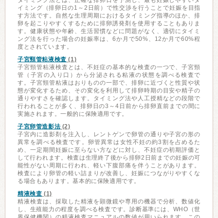
タイミング法とは、正確な排卵日を予測し、最も妊娠しやすいタ
イミング（排卵日の1～2日前）で性交渉を行うことで妊娠を目指
す方法です。自然な生理周期におけるタイミング指導のほか、排
卵を起こりやすくするために排卵誘発剤を使用することもありま
す。健康状態や年齢、生活習慣などに問題がなく、適切にタイミ
ング法を行った場合の妊娠率は、6か月で50%、12か月で60%程
度とされています。
子宮頸管粘液検査
(1)
子宮頸管粘液検査とは、不妊症の基本的な検査の一つで、子宮頸
管（子宮の入り口）から分泌される粘液の状態を調べる検査で
す。子宮頸管粘液はおりものの一部で、排卵に近づくと性質や状
態が変化するため、その変化を利用して排卵時期の目安や精子の
通りやすさを確認します。タイミング法や人工授精などの段階で
行われることが多く、排卵日の3～4日前から排卵直前までの間に
実施されます。一般的に保険適用です。
子宮卵管造影法
(2)
子宮内に造影剤を注入し、レントゲンで卵管の通りや子宮の形の
異常を調べる検査です。卵管異常は女性不妊の約3割を占めるた
め、一定期間妊娠に至らない方などに対し、不妊症の初期評価と
して行われます。検査は生理終了後から排卵2日前までの妊娠の可
能性がない周期に行われ、軽い下腹部痛を伴うことがあります。
検査により卵管の軽い詰まりが改善し、妊娠につながりやすくな
る場合もあります。基本的に保険適用です。
精液検査
(1)
精液検査は、採取した精液を顕微鏡や専用の機器で分析、数値化
し、生殖能力の程度を調べる検査です。診断基準には、WHO（世
界保健機関）の精液検査マニュアルの数値が用いられます。この