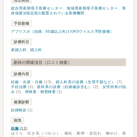
指定病院
総合周産期母子医療センター
、
地域周産期母子医療センター
、
母
体保護法指定医の配置されている医療機関
予防接種
アブリスボ（妊婦、60歳以上向けのRSウイルス予防接種）
診療科目
産婦人科
、
婦人科
産科の関連項目（口コミ検索）
診療内容
妊娠・出産・分娩
(13)、
婦人科系の診療（生理不順など）
(7)、
不妊治療
(3)、
産科系の診療（妊婦健診含む）
(2)、
女性特有の悩
み
(2)、
再検査・精密検査
(1)
健康診断
妊婦検診
(1)
病気
妊娠
(13)
ほてり、吐き気（つわり）、嘔吐、動悸・息切れ、胸やけ、便