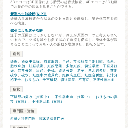
3Dエコーは3D画像による胎児の超音波検査、4Dエコーは3D動画
でお腹の中の胎児を見ることができる。
新型出生前診断(NIPT)
妊婦の血液検査から胎児のＤＮＡ断片を解析し、染色体異常を調
べる検査。
鍼灸による逆子治療
逆子の原因ははっきりしないが、冷えが原因の一つと考えられて
いるので、ツボを鍼やお灸で温めて血流を促進し、身体全体が温
まることによって赤ちゃんの胎動を増加させ、回転を促す。
病気
妊娠
、
妊娠中毒症
、
前置胎盤
、
早産
、
常位胎盤早期剥離
、
流産
、
胞状奇胎
、
妊娠後期
、
妊娠悪阻
、
多胎妊娠
、
切迫早産
、
子宮外妊
娠
、
異常分娩
、
出産
、
分娩
、
遷延分娩
、
逆子
、
羊水過多症
、
前期
破水
、
破水
、
妊娠中の糖尿病
、
妊娠高血圧
、
妊娠合併症
、
乳汁分
泌不全
、
おりもの
、
子宮破裂
、
切迫流産
、
不育症
、
不正性器出血
症状
下腹部の痛み（妊娠中）
、
不性器出血（妊娠中）
、
おりものの異
常（女性）
、
不性器出血（女性）
専門医・資格
産婦人科専門医
、
臨床遺伝専門医