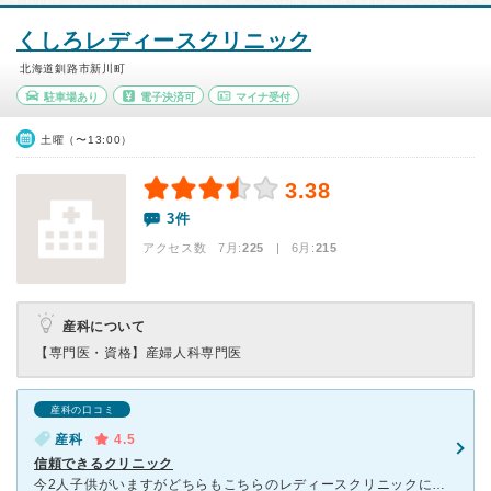
くしろレディースクリニック
北海道釧路市新川町
駐車場あり
電子決済可
マイナ受付
土曜（〜13:00）
3.38
3件
アクセス数 7月:
225
| 6月:
215
産科について
【専門医・資格】
産婦人科専門医
産科の口コミ
産科
4.5
信頼できるクリニック
今2人子供がいますがどちらもこちらのレディースクリニックにて検査、治療を受け授かりました。結婚5年目で検査を一度してみようと旦那と決め私も旦那も検査しました。検査はどちらも問題なくタイミング法にて1人