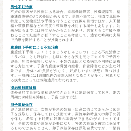
男性不妊治療
不妊の原因が男性側にある場合、造精機能障害、性機能障害、精
路通過障害の3つの要因があります。男性不妊では、検査で原因を
特定して薬物療法や手術を行うことで妊娠を目指すほか、人工授
精や顕微授精などの高度生殖医療を検討する場合もあります。効
果が出るまでには時間がかかることがあり、男女ともに年齢を重
ねることで妊娠率が低下することも考慮して、適切な時期に夫婦
で治療を開始することが推奨されます。
腹腔鏡下手術による不妊治療
腹腔鏡下手術（ふくくうきょうかしゅじゅつ）による不妊治療は
「ラパロ」とも呼ばれ、お腹に小さな穴を開けてカメラで子宮や
卵巣、卵管を観察しながら、不妊の原因となる病気を同時に治療
する方法です。子宮内膜症や骨盤内癒着、卵管障害などが主な対
象です。身体への負担が少なく、妊娠しやすい状態に近づけま
す。一般的には1週間以内の短期入院となることが多く、対象とな
る疾患によっては保険適用で行われます。
凍結融解胚移植
体外受精で良好な受精卵ができたときに凍結保存しておき、別の
周期に凍結胚を溶解し、子宮に戻す方法
卵子凍結保存
卵子凍結保存は、女性が将来の妊娠・出産に備えてあらかじめ卵
子を採取し、保存しておく技術です。実施年齢時点での卵子の質
を保ち、希望する時期に妊娠の準備ができるのがメリットです
が、事前の検査や通院が必要になり、将来の妊娠を確実に保証す
るものではありません。卵子凍結保存は原則自費ですが、一部費