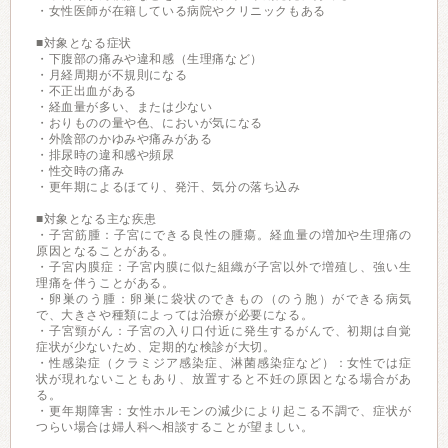
・女性医師が在籍している病院やクリニックもある
■対象となる症状
・下腹部の痛みや違和感（生理痛など）
・月経周期が不規則になる
・不正出血がある
・経血量が多い、または少ない
・おりものの量や色、においが気になる
・外陰部のかゆみや痛みがある
・排尿時の違和感や頻尿
・性交時の痛み
・更年期によるほてり、発汗、気分の落ち込み
■対象となる主な疾患
・子宮筋腫：子宮にできる良性の腫瘍。経血量の増加や生理痛の
原因となることがある。
・子宮内膜症：子宮内膜に似た組織が子宮以外で増殖し、強い生
理痛を伴うことがある。
・卵巣のう腫：卵巣に袋状のできもの（のう胞）ができる病気
で、大きさや種類によっては治療が必要になる。
・子宮頸がん：子宮の入り口付近に発生するがんで、初期は自覚
症状が少ないため、定期的な検診が大切。
・性感染症（クラミジア感染症、淋菌感染症など）：女性では症
状が現れないこともあり、放置すると不妊の原因となる場合があ
る。
・更年期障害：女性ホルモンの減少により起こる不調で、症状が
つらい場合は婦人科へ相談することが望ましい。