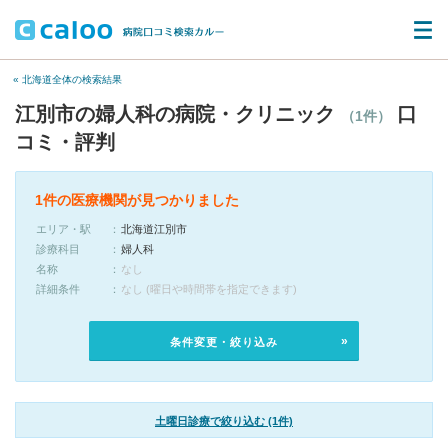
« 北海道全体の検索結果
江別市の婦人科の病院・クリニック
口
（1件）
コミ・評判
1件の医療機関が見つかりました
エリア・駅
北海道江別市
診療科目
婦人科
名称
なし
詳細条件
なし (曜日や時間帯を指定できます)
条件変更・絞り込み
土曜日診療で絞り込む (1件)