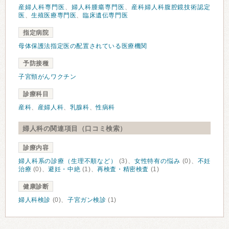
産婦人科専門医
、
婦人科腫瘍専門医
、
産科婦人科腹腔鏡技術認定
医
、
生殖医療専門医
、
臨床遺伝専門医
指定病院
母体保護法指定医の配置されている医療機関
予防接種
子宮頸がんワクチン
診療科目
産科
、
産婦人科
、
乳腺科
、
性病科
婦人科の関連項目（口コミ検索）
診療内容
婦人科系の診療（生理不順など）
(3)、
女性特有の悩み
(0)、
不妊
治療
(0)、
避妊・中絶
(1)、
再検査・精密検査
(1)
健康診断
婦人科検診
(0)、
子宮ガン検診
(1)