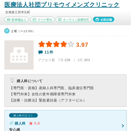
医療法人社団プリモウイメンズクリニック
北海道江別市元町
駐車場あり
マイナ受付
オンライン診療対応
女医在籍
土曜（〜12:00）
3.97
11件
アクセス数 7月:
229
| 6月:
203
婦人科について
【専門医・資格】
産婦人科専門医、臨床遺伝専門医
【専門外来】
女性の更年期障害専門外来
【診療・治療法】
緊急避妊薬（アフターピル）
婦人科の口コミ
婦人科
5.0
安心感