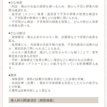
■主な検査
・内診：痛みや出血の原因を調べるため、腟から子宮と卵巣の状
態を確認する。
・超音波（エコー）検査：超音波で子宮や卵巣の状態を確認す
る。子宮筋腫や卵巣のう腫などの診断に用いられる。
・子宮頸がん検診：子宮頸部の細胞を採取し、がんや前がん病変
の有無を調べる。
■主な治療法
・薬物療法：痛み止めやホルモン剤、抗菌薬などで症状の改善を
図る。
・低用量ピル：月経痛や月経不順の改善、子宮内膜症の治療のほ
か、避妊目的で用いられることもある。
・ホルモン補充療法：減少した女性ホルモンを補うことで、更年
期症状の改善を目指す。
・手術：薬物療法で改善が難しい場合などに検討される治療法。
※緊急避妊（アフターピル）の処方を行っている医療機関もあ
る。
■費用
・保険適用：病気の診断や治療を目的とした診療が対象。
・自由診療（自費）：避妊や月経移動を目的としたピルの処方な
どが対象。
※費用は診療内容により異なる
婦人科の関連項目（病院検索）