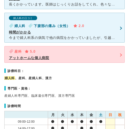
長くかかっています。医師はじっくりお話をしてくれ、色々な角度から見てくれます。自分でも気付かないことを指摘されお薬の処方と改善、たいへん助かっています。その分待ちは長いですがみなさんたくさんお話をして
婦人科の口コミ
婦人科
下腹部の痛み（女性）
2.0
時間がかかる
今まで婦人科系の病気で他の病院をかかっていましたが、引越しの為1番近くだったこちらの病院を受診しました。 まず予約制で事前に電話予約して行きましたが、診察で呼ばれるまで1時間半かかり、予約の意味が無
産科
5.0
アットホームな個人病院
診療科目：
婦人科
、産科、産婦人科、漢方
専門医・資格：
産婦人科専門医、臨床遺伝専門医、漢方専門医
診療時間
月
火
水
木
金
土
日
祝
09:00-12:00
14:00-17:00