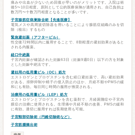
痛みや出血が少ないため回復が早いのがメリットです。入院は術
後5〜10日程度。原則として公的医療保険が適用され、自己負担は
数万円〜十数万円程度となることが多いです。
子宮腺筋症病巣除去術【先進医療】
電気メスや高周波切除器を用いることにより腺筋症組織のみを切
除（核出）するもの
緊急避妊薬（アフターピル）
性交後72時間以内に服用することで、8割程度の避妊効果があると
される内服薬。
経口中絶薬
子宮内妊娠が確認された妊娠63日（妊娠9週0日）以下の方を対象
とした妊娠中絶法です。
避妊用の低用量ピル（OC）処方
エストロゲンとプロゲスチンを含む経口避妊薬で、高い避妊効果
がある。排卵抑制や精子の侵入防止のほか、月経不順やPMSの緩
和にも有効。毎日同じ時間の服用が推奨される。
治療用の低用量ピル（LEP）処方
エストロゲンとプロゲスチンを含む薬剤で、月経困難症や子宮内
膜症の治療に使用される。生理痛や月経不順の改善、PMSの緩和
に有効。適切に服用すれば長期使用も可能。
子宮頸部切除術（円錐切除術など）
子宮筋腫摘出術