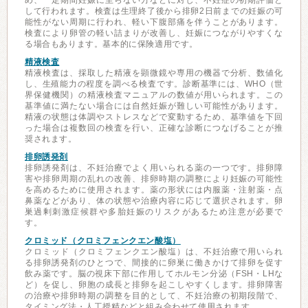
め、一定期間妊娠に至らない方などに対し、不妊症の初期評価と
して行われます。検査は生理終了後から排卵2日前までの妊娠の可
能性がない周期に行われ、軽い下腹部痛を伴うことがあります。
検査により卵管の軽い詰まりが改善し、妊娠につながりやすくな
る場合もあります。基本的に保険適用です。
精液検査
精液検査は、採取した精液を顕微鏡や専用の機器で分析、数値化
し、生殖能力の程度を調べる検査です。診断基準には、WHO（世
界保健機関）の精液検査マニュアルの数値が用いられます。この
基準値に満たない場合には自然妊娠が難しい可能性があります。
精液の状態は体調やストレスなどで変動するため、基準値を下回
った場合は複数回の検査を行い、正確な診断につなげることが推
奨されます。
排卵誘発剤
排卵誘発剤は、不妊治療でよく用いられる薬の一つです。排卵障
害や排卵周期の乱れの改善、排卵時期の調整により妊娠の可能性
を高めるために使用されます。薬の形状には内服薬・注射薬・点
鼻薬などがあり、体の状態や治療内容に応じて選択されます。卵
巣過剰刺激症候群や多胎妊娠のリスクがあるため注意が必要で
す。
クロミッド（クロミフェンクエン酸塩）
クロミッド（クロミフェンクエン酸塩）は、不妊治療で用いられ
る排卵誘発剤のひとつで、間接的に卵巣に働きかけて排卵を促す
飲み薬です。脳の視床下部に作用してホルモン分泌（FSH・LHな
ど）を促し、卵胞の成長と排卵を起こしやすくします。排卵障害
の治療や排卵時期の調整を目的として、不妊治療の初期段階で、
タイミング法・人工授精などと組み合わせて使用されます。