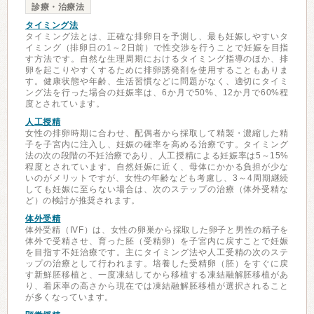
診療・治療法
タイミング法
タイミング法とは、正確な排卵日を予測し、最も妊娠しやすいタ
イミング（排卵日の1～2日前）で性交渉を行うことで妊娠を目指
す方法です。自然な生理周期におけるタイミング指導のほか、排
卵を起こりやすくするために排卵誘発剤を使用することもありま
す。健康状態や年齢、生活習慣などに問題がなく、適切にタイミ
ング法を行った場合の妊娠率は、6か月で50%、12か月で60%程
度とされています。
人工授精
女性の排卵時期に合わせ、配偶者から採取して精製・濃縮した精
子を子宮内に注入し、妊娠の確率を高める治療です。タイミング
法の次の段階の不妊治療であり、人工授精による妊娠率は5～15%
程度とされています。自然妊娠に近く、母体にかかる負担が少な
いのがメリットですが、女性の年齢なども考慮し、3～4周期継続
しても妊娠に至らない場合は、次のステップの治療（体外受精な
ど）の検討が推奨されます。
体外受精
体外受精（IVF）は、女性の卵巣から採取した卵子と男性の精子を
体外で受精させ、育った胚（受精卵）を子宮内に戻すことで妊娠
を目指す不妊治療です。主にタイミング法や人工受精の次のステ
ップの治療として行われます。培養した受精卵（胚）をすぐに戻
す新鮮胚移植と、一度凍結してから移植する凍結融解胚移植があ
り、着床率の高さから現在では凍結融解胚移植が選択されること
が多くなっています。