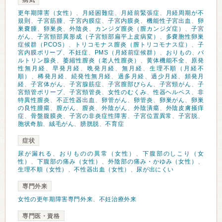
病気
更年期障害（女性）
、
月経困難症
、
月経前緊張症
、
月経周期が不
規則
、
子宮筋腫
、
子宮内膜症
、
子宮内膜炎
、
機能性子宮出血
、
卵
巣嚢腫
、
卵巣炎
、
外陰炎
、
カンジダ膣炎（膣カンジダ症）
、
子宮
がん
、
子宮頸部異形成（子宮頸部扁平上皮病変）
、
多嚢胞性卵巣
症候群（PCOS）
、
トリコモナス膣炎（膣トリコモナス症）
、
子
宮内膜ポリープ
、
不妊症
、
PMS（月経前症候群）
、
おりもの
、
バ
ルトリン腺炎
、
萎縮性膣炎（老人性膣炎）
、
黄体機能不全
、
原発
性無月経
、
早発月経
、
晩発月経
、
無月経
、
生理不順（月経不
順）
、
稀発月経
、
続発性無月経
、
過多月経
、
過少月経
、
頻発月
経
、
子宮体がん
、
子宮腺筋症
、
子宮膣部びらん
、
子宮頸がん
、
子
宮頸管ポリープ
、
子宮頸管炎
、
女性のむくみ
、
性器ヘルペス
、
非
特異性膣炎
、
不正性器出血
、
卵管がん
、
卵管炎
、
卵巣がん
、
卵巣
の良性腫瘍
、
膣がん
、
膣炎
、
外陰がん
、
外陰潰瘍
、
外陰皮膚掻痒
症
、
骨盤腹膜炎
、
子宮の非炎症性障害
、
子宮位置異常
、
子宮脱
、
胞状奇胎
、
絨毛がん
、
膀胱脱
、
不育症
症状
尿が漏れる
、
おりものの異常（女性）
、
下腹部のしこり（女
性）
、
下腹部の痛み（女性）
、
外陰部の痛み・かゆみ（女性）
、
生理不順（女性）
、
不性器出血（女性）
、
尿が出にくい
専門外来
女性の更年期障害専門外来
、
不妊治療外来
専門医・資格