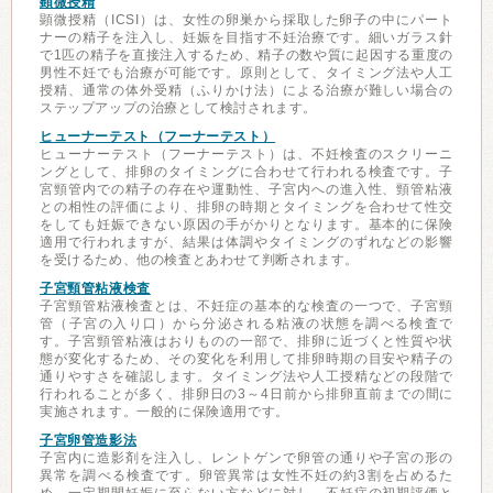
顕微授精
顕微授精（ICSI）は、女性の卵巣から採取した卵子の中にパート
ナーの精子を注入し、妊娠を目指す不妊治療です。細いガラス針
で1匹の精子を直接注入するため、精子の数や質に起因する重度の
男性不妊でも治療が可能です。原則として、タイミング法や人工
授精、通常の体外受精（ふりかけ法）による治療が難しい場合の
ステップアップの治療として検討されます。
ヒューナーテスト（フーナーテスト）
ヒューナーテスト（フーナーテスト）は、不妊検査のスクリーニ
ングとして、排卵のタイミングに合わせて行われる検査です。子
宮頸管内での精子の存在や運動性、子宮内への進入性、頸管粘液
との相性の評価により、排卵の時期とタイミングを合わせて性交
をしても妊娠できない原因の手がかりとなります。基本的に保険
適用で行われますが、結果は体調やタイミングのずれなどの影響
を受けるため、他の検査とあわせて判断されます。
子宮頸管粘液検査
子宮頸管粘液検査とは、不妊症の基本的な検査の一つで、子宮頸
管（子宮の入り口）から分泌される粘液の状態を調べる検査で
す。子宮頸管粘液はおりものの一部で、排卵に近づくと性質や状
態が変化するため、その変化を利用して排卵時期の目安や精子の
通りやすさを確認します。タイミング法や人工授精などの段階で
行われることが多く、排卵日の3～4日前から排卵直前までの間に
実施されます。一般的に保険適用です。
子宮卵管造影法
子宮内に造影剤を注入し、レントゲンで卵管の通りや子宮の形の
異常を調べる検査です。卵管異常は女性不妊の約3割を占めるた