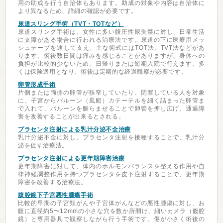
用の助成を行う自治体もあります。助成の対象や内容は自治体に
より異なるため、詳細の確認が必要です。
尿道スリング手術（TVT・TOTなど）
尿道スリング手術は、女性に多い腹圧性尿失禁に対し、日常生活
に支障がある場合に行われる治療法です。尿道の下に医療用メッ
シュテープを通して支え、主な術式にはTOT法、TVT法などがあ
ります。術後数日間は痛みを感じることがありますが、身体への
負担が比較的少ないため、日帰りまたは短期入院で行えます。多
くは保険適用となり、術後は定期的な経過観察が必要です。
卵管形成手術
片側または両側の卵管が狭窄していたり、閉塞している人を対象
に、子宮からバルーン（風船）カテーテルを細く詰まった卵管ま
で入れて、バルーンを膨らませることで卵管を押し広げ、通過障
害を改善することが出来るとされる。
プラセンタ注射による乳汁分泌不全治療
乳汁分泌不全に対し、プラセンタ注射を接種することで、乳汁分
泌を促す治療法。
プラセンタ注射による更年期障害治療
更年期障害に対して、体内のホルモンバランスを整える作用や自
律神経調整作用を持つプラセンタを皮下注射することで、更年期
障害を改善する治療法。
腹腔鏡下子宮悪性腫瘍手術
比較的早期の子宮頸がんや子宮体がんなどの悪性腫瘍に対し、お
腹に直径約5〜12mmの小さな穴を数か所開け、細いカメラ（腹腔
鏡）と専用器具で観察しながら行う手術です。傷が小さく術後の