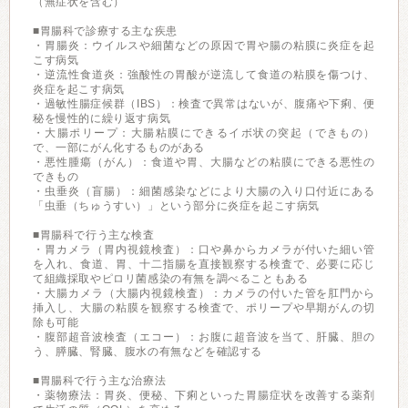
（無症状を含む）
■胃腸科で診療する主な疾患
・胃腸炎：ウイルスや細菌などの原因で胃や腸の粘膜に炎症を起
こす病気
・逆流性食道炎：強酸性の胃酸が逆流して食道の粘膜を傷つけ、
炎症を起こす病気
・過敏性腸症候群（IBS）：検査で異常はないが、腹痛や下痢、便
秘を慢性的に繰り返す病気
・大腸ポリープ：大腸粘膜にできるイボ状の突起（できもの）
で、一部にがん化するものがある
・悪性腫瘍（がん）：食道や胃、大腸などの粘膜にできる悪性の
できもの
・虫垂炎（盲腸）：細菌感染などにより大腸の入り口付近にある
「虫垂（ちゅうすい）」という部分に炎症を起こす病気
■胃腸科で行う主な検査
・胃カメラ（胃内視鏡検査）：口や鼻からカメラが付いた細い管
を入れ、食道、胃、十二指腸を直接観察する検査で、必要に応じ
て組織採取やピロリ菌感染の有無を調べることもある
・大腸カメラ（大腸内視鏡検査）：カメラの付いた管を肛門から
挿入し、大腸の粘膜を観察する検査で、ポリープや早期がんの切
除も可能
・腹部超音波検査（エコー）：お腹に超音波を当て、肝臓、胆の
う、膵臓、腎臓、腹水の有無などを確認する
■胃腸科で行う主な治療法
・薬物療法：胃炎、便秘、下痢といった胃腸症状を改善する薬剤