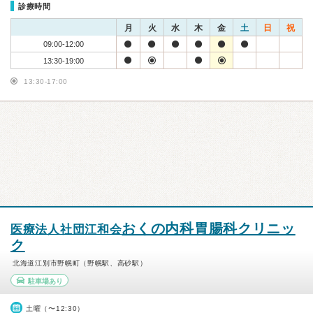
診療時間
月
火
水
木
金
土
日
祝
09:00-12:00
13:30-19:00
13:30-17:00
おくの内科胃腸科クリニッ
医療法人社団江和会
ク
北海道江別市野幌町（野幌駅、高砂駅）
駐車場あり
土曜（〜12:30）