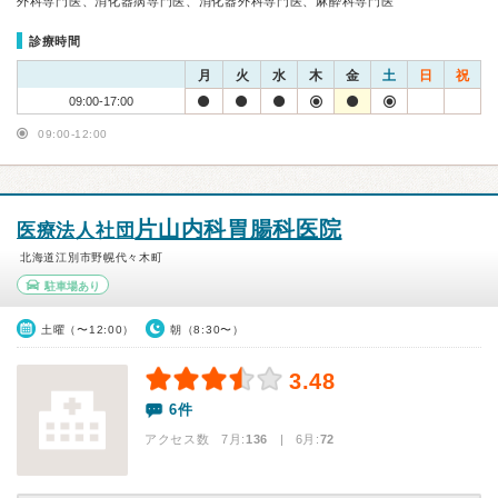
外科専門医、消化器病専門医、消化器外科専門医、麻酔科専門医
診療時間
月
火
水
木
金
土
日
祝
09:00-17:00
09:00-12:00
片山内科胃腸科医院
医療法人社団
北海道江別市野幌代々木町
駐車場あり
土曜（〜12:00）
朝（8:30〜）
3.48
6件
アクセス数 7月:
136
| 6月:
72