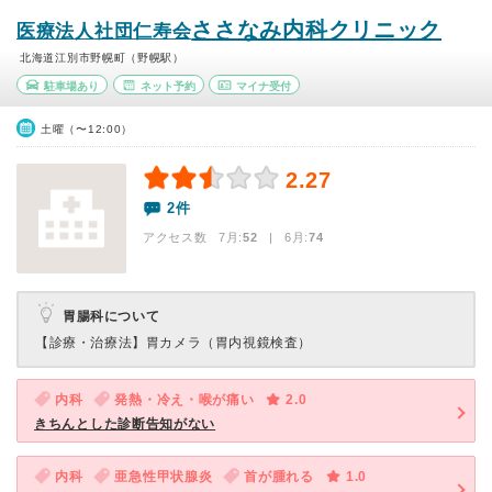
ささなみ内科クリニック
医療法人社団仁寿会
北海道江別市野幌町（野幌駅）
駐車場あり
ネット予約
マイナ受付
土曜（〜12:00）
2.27
2件
アクセス数 7月:
52
| 6月:
74
胃腸科について
【診療・治療法】
胃カメラ（胃内視鏡検査）
内科
発熱・冷え・喉が痛い
2.0
きちんとした診断告知がない
内科
亜急性甲状腺炎
首が腫れる
1.0