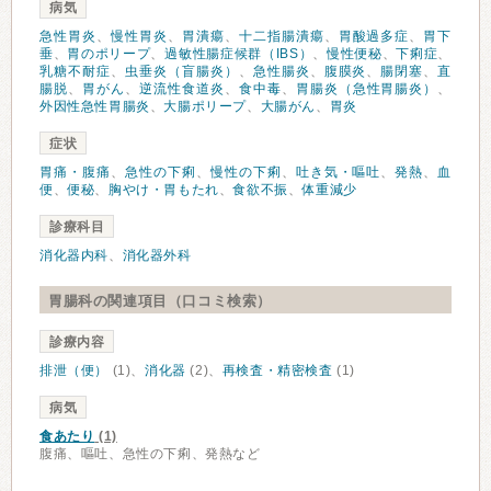
病気
急性胃炎
、
慢性胃炎
、
胃潰瘍
、
十二指腸潰瘍
、
胃酸過多症
、
胃下
垂
、
胃のポリープ
、
過敏性腸症候群（IBS）
、
慢性便秘
、
下痢症
、
乳糖不耐症
、
虫垂炎（盲腸炎）
、
急性腸炎
、
腹膜炎
、
腸閉塞
、
直
腸脱
、
胃がん
、
逆流性食道炎
、
食中毒
、
胃腸炎（急性胃腸炎）
、
外因性急性胃腸炎
、
大腸ポリープ
、
大腸がん
、
胃炎
症状
胃痛・腹痛
、
急性の下痢
、
慢性の下痢
、
吐き気・嘔吐
、
発熱
、
血
便
、
便秘
、
胸やけ・胃もたれ
、
食欲不振
、
体重減少
診療科目
消化器内科
、
消化器外科
胃腸科の関連項目（口コミ検索）
診療内容
排泄（便）
(1)、
消化器
(2)、
再検査・精密検査
(1)
病気
食あたり
(1)
腹痛、嘔吐、急性の下痢、発熱など