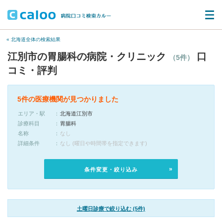
« 北海道全体の検索結果
江別市の胃腸科の病院・クリニック
口
（5件）
コミ・評判
5件の医療機関が見つかりました
エリア・駅
北海道江別市
診療科目
胃腸科
名称
なし
詳細条件
なし (曜日や時間帯を指定できます)
条件変更・絞り込み
土曜日診療で絞り込む (5件)