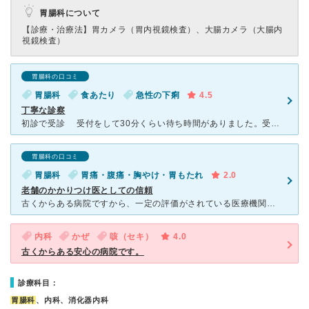
胃腸科について
【診療・治療法】
胃カメラ（胃内視鏡検査）、大腸カメラ（大腸内
視鏡検査）
胃腸科の口コミ
胃腸科
食あたり
急性の下痢
4.5
丁寧な診察
初診で受診 受付をして30分くらい待ち時間がありました。受付の方は優しい対応をしていただきました。 下痢、腹痛で辛いことを伝え、触診、レントゲンをして画像を確認し食あたりの診断。親切、丁寧に診察
胃腸科の口コミ
胃腸科
胃痛・腹痛・胸やけ・胃もたれ
2.0
老舗のかかりつけ医としての信頼
古くからある病院ですから、一定の評価がされている医療機関かと思います。 胃腸科も標榜していますし、事実この医療機関で助かった方も多いかと思います。 誹謗中傷する意図は全くないことをまず。 胃
内科
かぜ
咳（セキ）
4.0
古くからある安心の病院です。
診療科目：
胃腸科
、内科、消化器内科