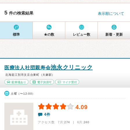
5
件の検索結果
表示順について
標準
★の数
レビュー数
新着・更新
池永クリニック
医療法人社団親寿会
北海道江別市文京台東町（大麻駅）
駐車場あり
電子決済可
マイナ受付
土曜（〜12:00）
4.09
4件
アクセス数 7月:
274
| 6月:
240