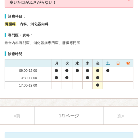
空いた口がふさがらない！
診療科目：
胃腸科
、内科、消化器内科
専門医・資格：
総合内科専門医、消化器病専門医、肝臓専門医
診療時間
月
火
水
木
金
土
日
祝
09:00-12:00
13:30-17:00
17:30-19:00
«前
1/1ページ
次»