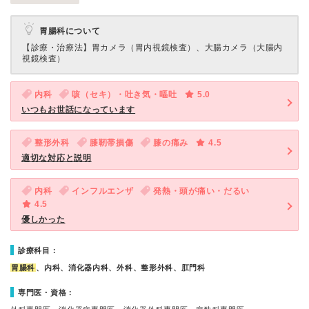
胃腸科について
【診療・治療法】
胃カメラ（胃内視鏡検査）、大腸カメラ（大腸内
視鏡検査）
内科
咳（セキ）・吐き気・嘔吐
5.0
いつもお世話になっています
整形外科
膝靭帯損傷
膝の痛み
4.5
適切な対応と説明
内科
インフルエンザ
発熱・頭が痛い・だるい
4.5
優しかった
診療科目：
胃腸科
、内科、消化器内科、外科、整形外科、肛門科
専門医・資格：