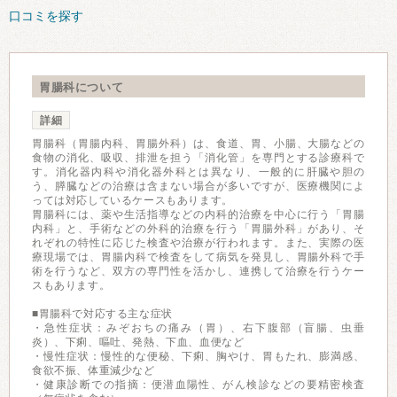
口コミを探す
胃腸科について
詳細
胃腸科（胃腸内科、胃腸外科）は、食道、胃、小腸、大腸などの
食物の消化、吸収、排泄を担う「消化管」を専門とする診療科で
す。消化器内科や消化器外科とは異なり、一般的に肝臓や胆の
う、膵臓などの治療は含まない場合が多いですが、医療機関によ
っては対応しているケースもあります。
胃腸科には、薬や生活指導などの内科的治療を中心に行う「胃腸
内科」と、手術などの外科的治療を行う「胃腸外科」があり、そ
れぞれの特性に応じた検査や治療が行われます。また、実際の医
療現場では、胃腸内科で検査をして病気を発見し、胃腸外科で手
術を行うなど、双方の専門性を活かし、連携して治療を行うケー
スもあります。
■胃腸科で対応する主な症状
・急性症状：みぞおちの痛み（胃）、右下腹部（盲腸、虫垂
炎）、下痢、嘔吐、発熱、下血、血便など
・慢性症状：慢性的な便秘、下痢、胸やけ、胃もたれ、膨満感、
食欲不振、体重減少など
・健康診断での指摘：便潜血陽性、がん検診などの要精密検査