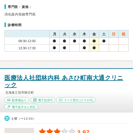
専門医・資格：
消化器内視鏡専門医
診療時間
月
火
水
木
金
土
日
祝
08:30-12:00
13:30-17:30
医療法人社団林内科 あさひ町南大通クリニ
ック
北海道江別市朝日町
駐車場あり
電子決済可
マイナ受付
(スマホ可)
電子処方せん対応
土曜（〜12:00）
2.97