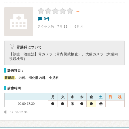
－
0件
アクセス数 7月:
13
| 6月:
4
胃腸科について
【診療・治療法】
胃カメラ（胃内視鏡検査）、大腸カメラ（大腸内
視鏡検査）
診療科目：
胃腸科
、内科、消化器内科、小児科
診療時間
月
火
水
木
金
土
日
祝
09:00-17:30
09:00-12:30