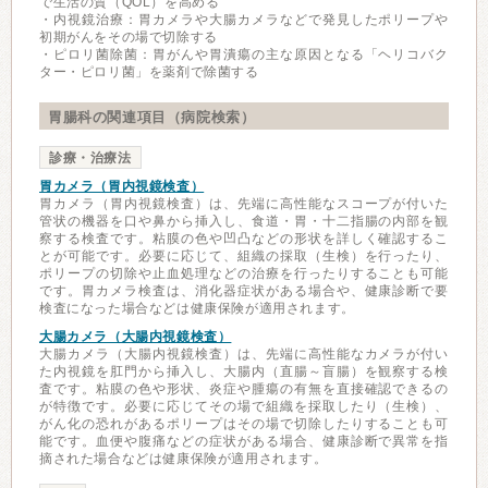
で生活の質（QOL）を高める
・内視鏡治療：胃カメラや大腸カメラなどで発見したポリープや
初期がんをその場で切除する
・ピロリ菌除菌：胃がんや胃潰瘍の主な原因となる「ヘリコバク
ター・ピロリ菌」を薬剤で除菌する
胃腸科の関連項目（病院検索）
診療・治療法
胃カメラ（胃内視鏡検査）
胃カメラ（胃内視鏡検査）は、先端に高性能なスコープが付いた
管状の機器を口や鼻から挿入し、食道・胃・十二指腸の内部を観
察する検査です。粘膜の色や凹凸などの形状を詳しく確認するこ
とが可能です。必要に応じて、組織の採取（生検）を行ったり、
ポリープの切除や止血処理などの治療を行ったりすることも可能
です。胃カメラ検査は、消化器症状がある場合や、健康診断で要
検査になった場合などは健康保険が適用されます。
大腸カメラ（大腸内視鏡検査）
大腸カメラ（大腸内視鏡検査）は、先端に高性能なカメラが付い
た内視鏡を肛門から挿入し、大腸内（直腸～盲腸）を観察する検
査です。粘膜の色や形状、炎症や腫瘍の有無を直接確認できるの
が特徴です。必要に応じてその場で組織を採取したり（生検）、
がん化の恐れがあるポリープはその場で切除したりすることも可
能です。血便や腹痛などの症状がある場合、健康診断で異常を指
摘された場合などは健康保険が適用されます。