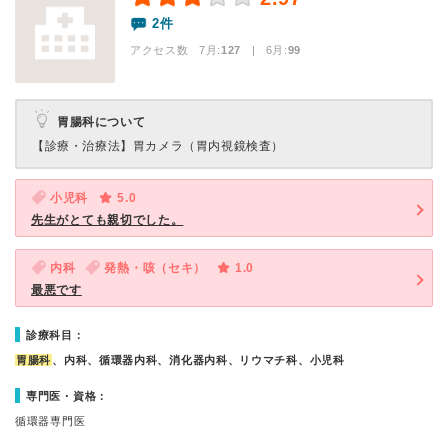
2件
アクセス数 7月:
127
| 6月:
99
胃腸科について
【診療・治療法】
胃カメラ（胃内視鏡検査）
小児科
5.0
先生がとても親切でした。
内科
発熱・咳（セキ）
1.0
最悪です
診療科目：
胃腸科
、内科、循環器内科、消化器内科、リウマチ科、小児科
専門医・資格：
循環器専門医