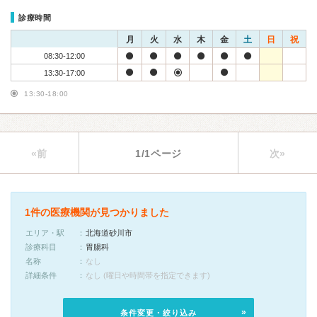
診療時間
月
火
水
木
金
土
日
祝
08:30-12:00
13:30-17:00
13:30-18:00
«前
1/1ページ
次»
1件の医療機関が見つかりました
エリア・駅
北海道砂川市
診療科目
胃腸科
名称
なし
詳細条件
なし (曜日や時間帯を指定できます)
条件変更・絞り込み