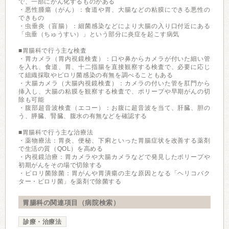
で、一部にがん化するものがある
・悪性腫瘍（がん）：食道や胃、大腸などの粘膜にできる悪性の
できもの
・虫垂炎（盲腸）：細菌感染などにより大腸の入り口付近にある
「虫垂（ちゅうすい）」という部分に炎症を起こす病気
■胃腸科で行う主な検査
・胃カメラ（胃内視鏡検査）：口や鼻からカメラが付いた細い管
を入れ、食道、胃、十二指腸を直接観察する検査で、必要に応じ
て組織採取やピロリ菌感染の有無を調べることもある
・大腸カメラ（大腸内視鏡検査）：カメラの付いた管を肛門から
挿入し、大腸の粘膜を観察する検査で、ポリープや早期がんの切
除も可能
・腹部超音波検査（エコー）：お腹に超音波を当て、肝臓、胆の
う、膵臓、腎臓、腹水の有無などを確認する
■胃腸科で行う主な治療法
・薬物療法：胃炎、便秘、下痢といった胃腸症状を改善する薬剤
で生活の質（QOL）を高める
・内視鏡治療：胃カメラや大腸カメラなどで発見したポリープや
初期がんをその場で切除する
・ピロリ菌除菌：胃がんや胃潰瘍の主な原因となる「ヘリコバク
ター・ピロリ菌」を薬剤で除菌する
胃腸科の関連項目（病院検索）
診療・治療法