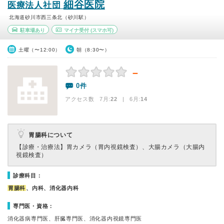
細谷医院
医療法人社団
北海道砂川市西三条北（砂川駅）
駐車場あり
マイナ受付
(スマホ可)
土曜（〜12:00）
朝（8:30〜）
－
0件
アクセス数 7月:
22
| 6月:
14
胃腸科について
【診療・治療法】
胃カメラ（胃内視鏡検査）、大腸カメラ（大腸内
視鏡検査）
診療科目：
胃腸科
、内科、消化器内科
専門医・資格：
消化器病専門医、肝臓専門医、消化器内視鏡専門医