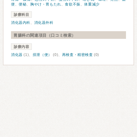
便
、
便秘
、
胸やけ・胃もたれ
、
食欲不振
、
体重減少
診療科目
消化器内科
、
消化器外科
胃腸科の関連項目（口コミ検索）
診療内容
消化器
(1)、
排泄（便）
(0)、
再検査・精密検査
(0)