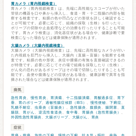
胃カメラ（胃内視鏡検査）
胃カメラ（胃内視鏡検査）は、先端に高性能なスコープが付いた
管状の機器を口や鼻から挿入し、食道・胃・十二指腸の内部を観
察する検査です。粘膜の色や凹凸などの形状を詳しく確認するこ
とが可能です。必要に応じて、組織の採取（生検）を行ったり、
ポリープの切除や止血処理などの治療を行ったりすることも可能
です。胃カメラ検査は、消化器症状がある場合や、健康診断で要
検査になった場合などは健康保険が適用されます。
大腸カメラ（大腸内視鏡検査）
大腸カメラ（大腸内視鏡検査）は、先端に高性能なカメラが付い
た内視鏡を肛門から挿入し、大腸内（直腸～盲腸）を観察する検
査です。粘膜の色や形状、炎症や腫瘍の有無を直接確認できるの
が特徴です。必要に応じてその場で組織を採取したり（生検）、
がん化の恐れがあるポリープはその場で切除したりすることも可
能です。血便や腹痛などの症状がある場合、健康診断で異常を指
摘された場合などは健康保険が適用されます。
病気
急性胃炎
、
慢性胃炎
、
胃潰瘍
、
十二指腸潰瘍
、
胃酸過多症
、
胃下
垂
、
胃のポリープ
、
過敏性腸症候群（IBS）
、
慢性便秘
、
下痢症
、
乳糖不耐症
、
虫垂炎（盲腸炎）
、
急性腸炎
、
腹膜炎
、
腸閉塞
、
直
腸脱
、
胃がん
、
逆流性食道炎
、
食中毒
、
胃腸炎（急性胃腸炎）
、
外因性急性胃腸炎
、
大腸ポリープ
、
大腸がん
、
胃炎
症状
胃痛・腹痛
、
急性の下痢
、
慢性の下痢
、
吐き気・嘔吐
、
発熱
、
血