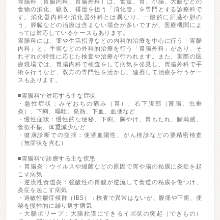
胃腸科（胃腸内科、胃腸外科）は、食道、胃、小腸、大腸などの
食物の消化、吸収、排泄を担う「消化管」を専門とする診療科で
す。消化器内科や消化器外科とは異なり、一般的に肝臓や胆の
う、膵臓などの治療は含まない場合が多いですが、医療機関によ
っては対応しているケースもあります。
胃腸科には、薬や生活指導などの内科的治療を中心に行う「胃腸
内科」と、手術などの外科的治療を行う「胃腸外科」があり、そ
れぞれの特性に応じた検査や治療が行われます。また、実際の医
療現場では、胃腸内科で検査をして病気を発見し、胃腸外科で手
術を行うなど、双方の専門性を活かし、連携して治療を行うケー
スもあります。
■胃腸科で対応する主な症状
・急性症状：みぞおちの痛み（胃）、右下腹部（盲腸、虫垂
炎）、下痢、嘔吐、発熱、下血、血便など
・慢性症状：慢性的な便秘、下痢、胸やけ、胃もたれ、膨満感、
食欲不振、体重減少など
・健康診断での指摘：便潜血陽性、がん検診などの要精密検査
（無症状を含む）
■胃腸科で診療する主な疾患
・胃腸炎：ウイルスや細菌などの原因で胃や腸の粘膜に炎症を起
こす病気
・逆流性食道炎：強酸性の胃酸が逆流して食道の粘膜を傷つけ、
炎症を起こす病気
・過敏性腸症候群（IBS）：検査で異常はないが、腹痛や下痢、便
秘を慢性的に繰り返す病気
・大腸ポリープ：大腸粘膜にできるイボ状の突起（できもの）