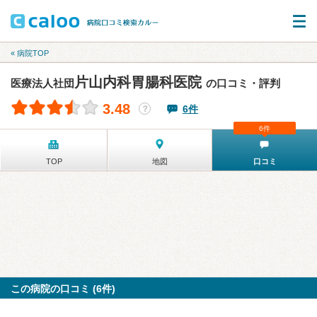
« 病院TOP
片山内科胃腸科医院
医療法人社団
の口コミ・評判
3.48
6件
？
6件
TOP
地図
口コミ
この病院の口コミ (6件)