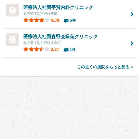
医療法人社団
平賀内科クリニック
北海道江別市野幌東町
4.00
5件
医療法人社団森野会
緑苑クリニック
北海道江別市野幌末広町
3.37
1件
この近くの病院をもっと見る »