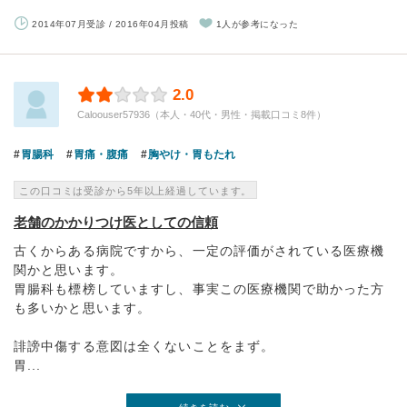
2014年07月受診 / 2016年04月投稿
1人が参考になった
2.0
Caloouser57936（本人・40代・男性・掲載口コミ8件）
胃腸科
胃痛・腹痛
胸やけ・胃もたれ
この口コミは受診から5年以上経過しています。
老舗のかかりつけ医としての信頼
古くからある病院ですから、一定の評価がされている医療機
関かと思います。
胃腸科も標榜していますし、事実この医療機関で助かった方
も多いかと思います。
誹謗中傷する意図は全くないことをまず。
胃...