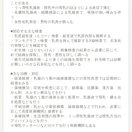
ことがある
・うっ滞性乳腺炎：授乳中の母乳の詰まりによる炎症で痛む
・化膿性乳腺炎：細菌感染による乳腺炎で、発熱や強い痛みを伴
う
・女性化乳房症：男性の乳房が膨らむ
■対応する主な検査
・乳房超音波（エコー）検査：超音波で乳房内部を観察する
・マンモグラフィ検査：乳房を挟んで撮影するX線検査で、石灰化
の有無などを確認する
・針生検（はりせいけん）：画像検査の結果から必要に応じて、
針で組織を採取し、良性・悪性を詳しく調べる
・吸引式組織生検：より多くの組織を採取でき、針生検では診断
が難しい小さな石灰化などを詳しく調べる
■主な治療・対応
・経過観察：乳腺のう胞や線維腺腫などの良性疾患では定期的に
経過をみる
・薬物療法：症状や疾患に応じて、鎮痛薬、抗菌薬、漢方薬、抗
がん剤、ホルモン療法などを行う
・処置：乳腺のう胞の液体を抜く処置や、乳腺炎で母乳・膿を出
す処置などを行う
・手術治療：乳がんや葉状腫瘍、線維腺腫などで行われ、必要に
応じて高度医療機関と連携する
・各種指導：生活習慣の指導や、うっ滞性乳腺炎では授乳方法の
アドバイスなどを行う
※母乳マッサージなどのケアを行う医療機関もある