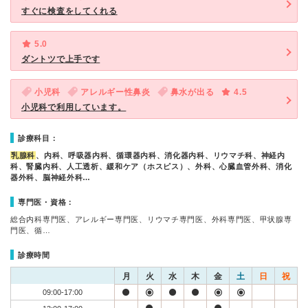
すぐに検査をしてくれる
5.0
ダントツで上手です
小児科
アレルギー性鼻炎
鼻水が出る
4.5
小児科で利用しています。
診療科目：
乳腺科
、内科、呼吸器内科、循環器内科、消化器内科、リウマチ科、神経内
科、腎臓内科、人工透析、緩和ケア（ホスピス）、外科、心臓血管外科、消化
器外科、脳神経外科…
専門医・資格：
総合内科専門医、アレルギー専門医、リウマチ専門医、外科専門医、甲状腺専
門医、循…
診療時間
月
火
水
木
金
土
日
祝
09:00-17:00