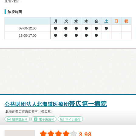
血管内治…
診療時間
月
火
水
木
金
土
日
祝
09:00-12:00
13:00-17:00
帯広第一病院
公益財団法人北海道医療団
北海道帯広市西四条南（帯広駅）
駐車場あり
電子決済可
マイナ受付
3.98