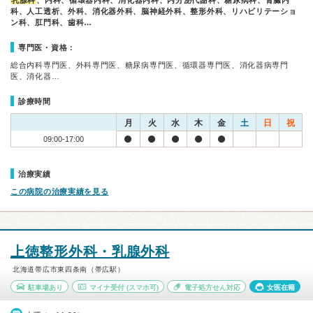
乳腺科
、内科、循環器内科、消化器内科、内分泌代謝科、糖尿病科、腎臓内
科、人工透析、外科、消化器外科、脳神経外科、整形外科、リハビリテーショ
ン科、肛門科、歯科…
専門医・資格：
総合内科専門医、外科専門医、糖尿病専門医、循環器専門医、消化器病専門
医、消化器…
診療時間
月
火
水
木
金
土
日
祝
09:00-17:00
治療実績
この病院の治療実績を見る
上徳整形外科・乳腺外科
北海道帯広市東四条南（帯広駅）
駐車場あり
マイナ受付
(スマホ可)
電子処方せん対応
女医在籍