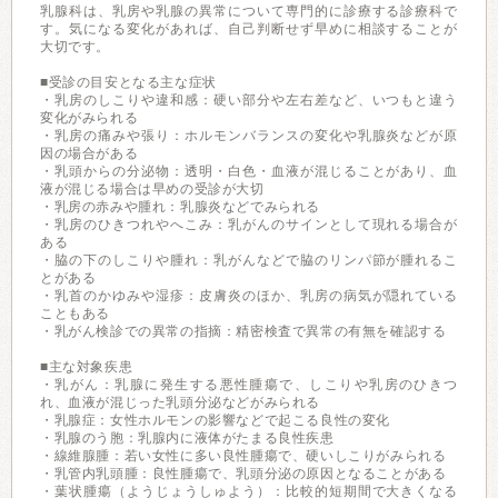
乳腺科は、乳房や乳腺の異常について専門的に診療する診療科で
す。気になる変化があれば、自己判断せず早めに相談することが
大切です。
■受診の目安となる主な症状
・乳房のしこりや違和感：硬い部分や左右差など、いつもと違う
変化がみられる
・乳房の痛みや張り：ホルモンバランスの変化や乳腺炎などが原
因の場合がある
・乳頭からの分泌物：透明・白色・血液が混じることがあり、血
液が混じる場合は早めの受診が大切
・乳房の赤みや腫れ：乳腺炎などでみられる
・乳房のひきつれやへこみ：乳がんのサインとして現れる場合が
ある
・脇の下のしこりや腫れ：乳がんなどで脇のリンパ節が腫れるこ
とがある
・乳首のかゆみや湿疹：皮膚炎のほか、乳房の病気が隠れている
こともある
・乳がん検診での異常の指摘：精密検査で異常の有無を確認する
■主な対象疾患
・乳がん：乳腺に発生する悪性腫瘍で、しこりや乳房のひきつ
れ、血液が混じった乳頭分泌などがみられる
・乳腺症：女性ホルモンの影響などで起こる良性の変化
・乳腺のう胞：乳腺内に液体がたまる良性疾患
・線維腺腫：若い女性に多い良性腫瘍で、硬いしこりがみられる
・乳管内乳頭腫：良性腫瘍で、乳頭分泌の原因となることがある
・葉状腫瘍（ようじょうしゅよう）：比較的短期間で大きくなる