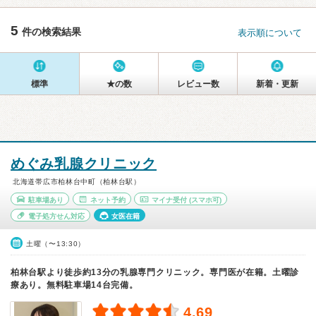
5
件の検索結果
表示順について
標準
★の数
レビュー数
新着・更新
めぐみ乳腺クリニック
北海道帯広市柏林台中町（柏林台駅）
駐車場あり
ネット予約
マイナ受付
(スマホ可)
電子処方せん対応
女医在籍
土曜（〜13:30）
柏林台駅より徒歩約13分の乳腺専門クリニック。専門医が在籍。土曜診
療あり。無料駐車場14台完備。
4.69