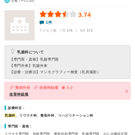
土曜（〜11:30）
3.74
1件
アクセス数 7月:
174
| 6月:
172
乳腺科について
【専門医・資格】
乳腺専門医
【専門外来】
乳腺外来
【診療・治療法】
マンモグラフィー検査（乳房撮影）
整形外科
坐骨神経痛
5.0
坐骨神経痛
診療科目：
乳腺科
、リウマチ科、整形外科、リハビリテーション科
専門医・資格：
リウマチ専門医、外科専門医、整形外科専門医、乳腺専門医、がん治療認定医