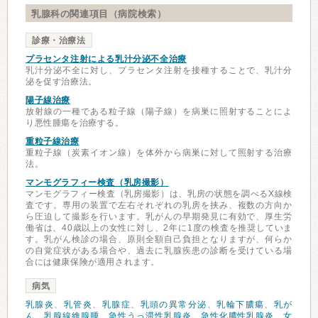
乳腺科の関連項目（病院検索）
診療・治療法
プラセンタ注射による乳汁分泌不全治療
乳汁分泌不全に対し、プラセンタ注射を接種することで、乳汁分
泌を促す治療法。
陽子線治療
放射線の一種である粒子線（陽子線）を病巣に照射することによ
り悪性腫瘍を治療する。
重粒子線治療
重粒子線（炭素イオン線）を体外から病巣に対して照射する治療
法。
マンモグラフィー検査（乳房撮影）
マンモグラフィー検査（乳房撮影）は、乳房の状態を調べるX線検
査です。専用の装置で左右それぞれの乳房を挟み、複数の方向か
ら圧迫して撮影を行います。乳がんの早期発見に有効で、厚生労
働省は、40歳以上の女性に対し、2年に1度の検査を推奨していま
す。乳がん検診の場合、原則全額自己負担となりますが、何らか
の自覚症状がある場合や、過去に乳腺疾患の診断を受けている場
合には健康保険が適用されます。
病気
乳腺炎
、
乳管炎
、
乳腺症
、
乳頭の異常分泌
、
乳輪下膿瘍
、
乳が
ん
、
乳腺線維腺腫
、
急性うっ滞性乳腺炎
、
急性化膿性乳腺炎
、
女