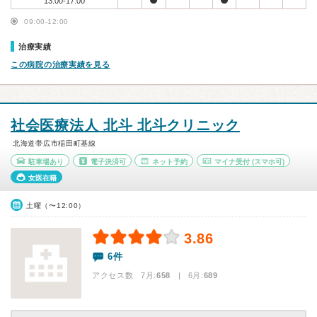
13:00-17:00
09:00-12:00
治療実績
この病院の治療実績を見る
社会医療法人 北斗 北斗クリニック
北海道帯広市稲田町基線
駐車場あり
電子決済可
ネット予約
マイナ受付
(スマホ可)
女医在籍
土曜（〜12:00）
3.86
6件
アクセス数 7月:
658
| 6月:
689