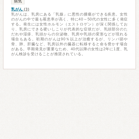
病気
乳がん
(3)
乳がんは、乳房にある「乳腺」に悪性の腫瘍ができる疾患。女性
のがんの中で最も罹患率が高く、特に40～50代の女性に多く発症
する。発生には女性ホルモン（エストロゲン）が深く関係してお
り、乳房にできる硬いしこりが代表的な症状だが、乳頭部分のた
だれや湿疹、乳頭からの分泌物、乳房や乳頭の変形などが現れる
場合もある。初期のがんは90％以上が治癒するが、リンパ節や
骨、肺、肝臓など、乳房以外の臓器に転移すると命を脅かす場合
がある。早期発見が重要なため、40代以降の女性は2年に1度、乳
がん検診を受けることが推奨されている。