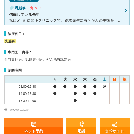
乳腺科の口コミ
乳腺科
5.0
信頼している先生
私は6年前に北斗クリニックで、鈴木先生に右乳がんの手術をして頂きました。先生は、私の不安や疑問に的確に答えてくださり、信頼して治療を受け、退院し、現在も診察していただいています。そして、今年春からは、
診療科目：
乳腺科
専門医・資格：
外科専門医、乳腺専門医、がん治療認定医
診療時間
月
火
水
木
金
土
日
祝
09:00-12:30
14:00-16:30
17:30-19:00
09:00-13:30
ネット予約
電話
公式サイト