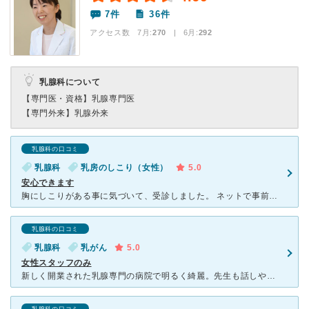
7件
36件
アクセス数 7月:
270
| 6月:
292
乳腺科について
【専門医・資格】
乳腺専門医
【専門外来】
乳腺外来
乳腺科の口コミ
乳腺科
乳房のしこり（女性）
5.0
安心できます
胸にしこりがある事に気づいて、受診しました。 ネットで事前に予約できるので便利でした。 待ち時間は15分から20分くらいでした。マンモグラフィーと超音波検査をしました。 画像を見ながら先生から丁
乳腺科の口コミ
乳腺科
乳がん
5.0
女性スタッフのみ
新しく開業された乳腺専門の病院で明るく綺麗。先生も話しやすく、看護師さんもベテランで安心して話せます。 技師さんもとても丁寧でストレスなく検索診察が受けられる ピンクリボンや患者支援も携わっていて