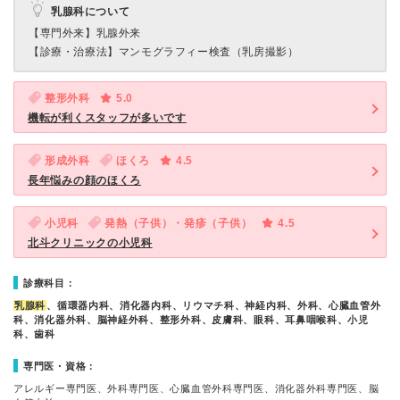
乳腺科について
【専門外来】
乳腺外来
【診療・治療法】
マンモグラフィー検査（乳房撮影）
整形外科
5.0
機転が利くスタッフが多いです
形成外科
ほくろ
4.5
長年悩みの顔のほくろ
小児科
発熱（子供）・発疹（子供）
4.5
北斗クリニックの小児科
診療科目：
乳腺科
、循環器内科、消化器内科、リウマチ科、神経内科、外科、心臓血管外
科、消化器外科、脳神経外科、整形外科、皮膚科、眼科、耳鼻咽喉科、小児
科、歯科
専門医・資格：
アレルギー専門医、外科専門医、心臓血管外科専門医、消化器外科専門医、脳