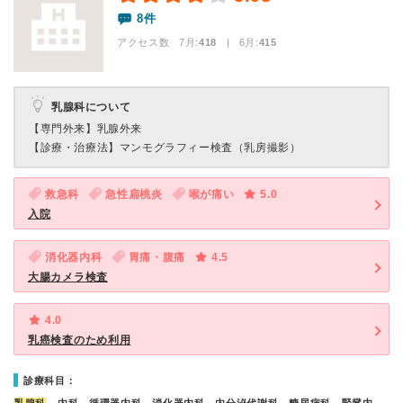
8件
アクセス数 7月:
418
| 6月:
415
乳腺科について
【専門外来】
乳腺外来
【診療・治療法】
マンモグラフィー検査（乳房撮影）
救急科
急性扁桃炎
喉が痛い
5.0
入院
消化器内科
胃痛・腹痛
4.5
大腸カメラ検査
4.0
乳癌検査のため利用
診療科目：