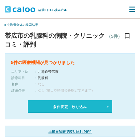
« 北海道全体の検索結果
帯広市の乳腺科の病院・クリニック
口
（5件）
コミ・評判
5件の医療機関が見つかりました
エリア・駅
北海道帯広市
診療科目
乳腺科
名称
なし
詳細条件
なし (曜日や時間帯を指定できます)
条件変更・絞り込み
土曜日診療で絞り込む (4件)