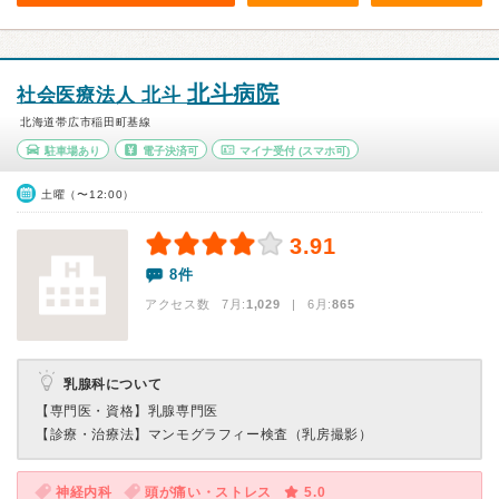
北斗病院
社会医療法人 北斗
北海道帯広市稲田町基線
駐車場あり
電子決済可
マイナ受付
(スマホ可)
土曜（〜12:00）
3.91
8件
アクセス数 7月:
1,029
| 6月:
865
乳腺科について
【専門医・資格】
乳腺専門医
【診療・治療法】
マンモグラフィー検査（乳房撮影）
神経内科
頭が痛い・ストレス
5.0