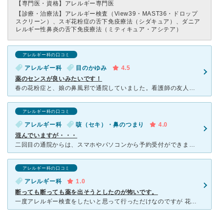
【専門医・資格】
アレルギー専門医
【診療・治療法】
アレルギー検査（View39・MAST36・ドロップ
スクリーン）、スギ花粉症の舌下免疫療法（シダキュア）、ダニア
レルギー性鼻炎の舌下免疫療法（ミティキュア・アシテア）
アレルギー科の口コミ
アレルギー科
目のかゆみ
4.5
薬のセンスが良いみたいです！
春の花粉症と、娘の鼻風邪で通院していました。看護師の友人から「薬のセンスが良い！」と聞いて受診した病院です。以前鼻の薬で具合が悪くなったことがあり、鼻の薬に抵抗がありました。でもあべ先生はその話を聞き
アレルギー科の口コミ
アレルギー科
咳（セキ）・鼻のつまり
4.0
混んでいますが・・・
二回目の通院からは、スマホやパソコンから予約受付ができます。 仕事帰りに病院に向かう前に 予約受付をすませれば、 割と待たずに終わらすことができます。 受診時も何人も看護婦さんがいるので
アレルギー科の口コミ
アレルギー科
1.0
断っても断っても薬を出そうとしたのが怖いです。
一度アレルギー検査をしたいと思って行っただけなのですが 花粉がギリギリ陽性だったので薬を出すと言われ、断りました。 「今まで花粉症になったこともないですし、症状もないのでいいです。」 と言っ