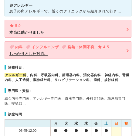
卵アレルギー
息子の卵アレルギーで、近くのクリニックから紹介されて行きました。時々、前の患者さんの症状でかなり待つ時がありました。栗原先生はご高齢で、あまり喋らないので初めは怖く感じましたが、いつも優しいです。看護
5.0
本当に助かりました
内科
インフルエンザ
発熱・体調不良
4.5
しっかりとした対応。
診療科目：
アレルギー科
、内科、呼吸器内科、循環器内科、消化器内科、神経内科、腎臓
内科、人工透析、脳神経外科、リハビリテーション科、歯科、放射線科
専門医・資格：
総合内科専門医、アレルギー専門医、血液専門医、外科専門医、糖尿病専門
医、呼吸器…
診療時間
月
火
水
木
金
土
日
祝
08:45-12:00