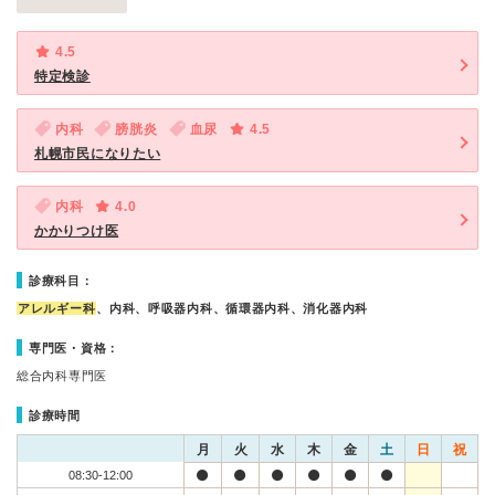
4.5
特定検診
内科
膀胱炎
血尿
4.5
札幌市民になりたい
内科
4.0
かかりつけ医
診療科目：
アレルギー科
、内科、呼吸器内科、循環器内科、消化器内科
専門医・資格：
総合内科専門医
診療時間
月
火
水
木
金
土
日
祝
08:30-12:00