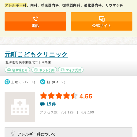
アレルギー科
、内科、呼吸器内科、循環器内科、消化器内科、リウマチ科
電話
公式サイト
元町こどもクリニック
北海道札幌市東区北二十四条東
駐車場あり
ネット予約
マイナ受付
土曜（〜12:30）
朝（8:45〜）
4.55
15件
アクセス数 7月:
129
| 6月:
199
アレルギー科について