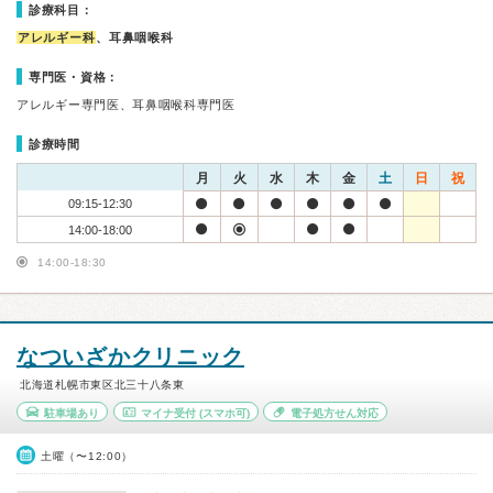
診療科目：
アレルギー科
、耳鼻咽喉科
専門医・資格：
アレルギー専門医、耳鼻咽喉科専門医
診療時間
月
火
水
木
金
土
日
祝
09:15-12:30
14:00-18:00
14:00-18:30
なついざかクリニック
北海道札幌市東区北三十八条東
駐車場あり
マイナ受付
(スマホ可)
電子処方せん対応
土曜（〜12:00）