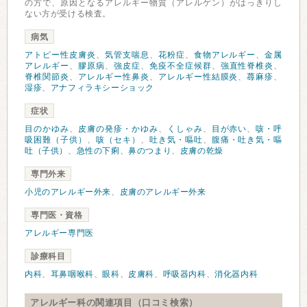
の方で、原因となるアレルギー物質（アレルゲン）がはっきりし
ない方が受ける検査。
病気
アトピー性皮膚炎
、
気管支喘息
、
花粉症
、
食物アレルギー
、
金属
アレルギー
、
膠原病
、
強皮症
、
免疫不全症候群
、
強直性脊椎炎
、
脊椎関節炎
、
アレルギー性鼻炎
、
アレルギー性結膜炎
、
蕁麻疹
、
湿疹
、
アナフィラキシーショック
症状
目のかゆみ
、
皮膚の発疹・かゆみ
、
くしゃみ
、
目が赤い
、
咳・呼
吸困難（子供）
、
咳（セキ）
、
吐き気・嘔吐
、
腹痛・吐き気・嘔
吐（子供）
、
急性の下痢
、
鼻のつまり
、
皮膚の乾燥
専門外来
小児のアレルギー外来
、
皮膚のアレルギー外来
専門医・資格
アレルギー専門医
診療科目
内科
、
耳鼻咽喉科
、
眼科
、
皮膚科
、
呼吸器内科
、
消化器内科
アレルギー科の関連項目（口コミ検索）