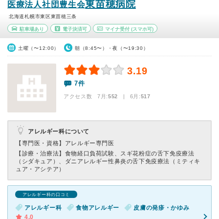
東苗穂病院
医療法人社団豊生会
北海道札幌市東区東苗穂三条
駐車場あり
電子決済可
マイナ受付
(スマホ可)
土曜（〜12:00）
朝（8:45〜）・夜（〜19:30）
3.19
7件
アクセス数 7月:
552
| 6月:
517
アレルギー科について
【専門医・資格】
アレルギー専門医
【診療・治療法】
食物経口負荷試験、スギ花粉症の舌下免疫療法
（シダキュア）、ダニアレルギー性鼻炎の舌下免疫療法（ミティキ
ュア・アシテア）
アレルギー科の口コミ
アレルギー科
食物アレルギー
皮膚の発疹・かゆみ
4.0