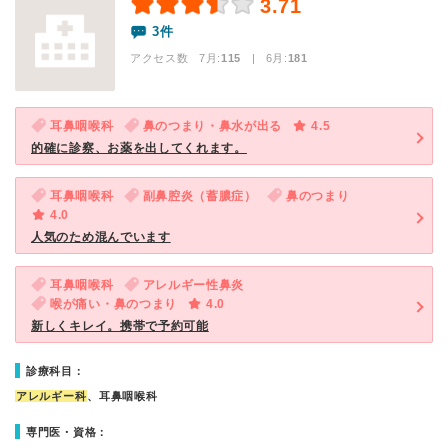
3.71
3件
アクセス数 7月:
115
| 6月:
181
耳鼻咽喉科
鼻のつまり・鼻水が出る
4.5
的確に診察、お薬を出してくれます。
耳鼻咽喉科
副鼻腔炎（蓄膿症）
鼻のつまり
4.0
人気のため混んでいます
耳鼻咽喉科
アレルギー性鼻炎
喉が痛い・鼻のつまり
4.0
新しくキレイ。携帯で予約可能
診療科目：
アレルギー科
、耳鼻咽喉科
専門医・資格：