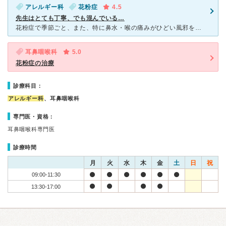
アレルギー科
花粉症
4.5
先生はとても丁寧、でも混んでいる…
花粉症で季節ごと、また、特に鼻水・喉の痛みがひどい風邪をひいた時に受診しています。 とにかく先生の診察が丁寧で、話をじっくり聞いてくれます。しかし、その分待ち時間は長めになります。特に風邪、イン
耳鼻咽喉科
5.0
花粉症の治療
診療科目：
アレルギー科
、耳鼻咽喉科
専門医・資格：
耳鼻咽喉科専門医
診療時間
月
火
水
木
金
土
日
祝
09:00-11:30
13:30-17:00