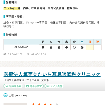
診療科目：
アレルギー科
、内科、呼吸器内科、内分泌代謝科、糖尿病科
専門医・資格：
総合内科専門医、アレルギー専門医、糖尿病専門医、内分泌代謝科専門医、呼
吸器専門…
診療時間
月
火
水
木
金
土
日
祝
09:00-19:00
09:00-12:00
09:00-17:30
医療法人篤実会たいら耳鼻咽喉科クリニック
北海道札幌市東区北二十三条東（元町駅）
駐車場あり
電子決済可
マイナ受付
土曜（〜12:30）