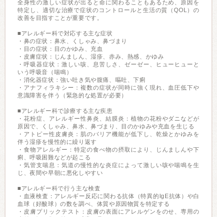
全身性の激しい症状が出ると命に関わることもあるため、原因を
特定し、適切な治療で症状のコントロールと生活の質（QOL）の
改善を目指すことが重要です。
■アレルギー科で対応する主な症状
・鼻の症状：鼻水、くしゃみ、鼻づまり
・目の症状：目のかゆみ、充血
・皮膚症状：じんましん、湿疹、赤み、熱感、かゆみ
・呼吸器症状：激しい咳、息苦しさ、ゼーゼー、ヒューヒューと
いう呼吸音（喘鳴）
・消化器症状：強い吐き気や腹痛、嘔吐、下痢
・アナフィラキシー：複数の症状が同時に強く現れ、血圧低下や
意識障害を伴う（緊急的な処置が必要）
■アレルギー科で診療する主な疾患
・花粉症、アレルギー性鼻炎、結膜炎：植物の花粉やダニなどが
原因で、くしゃみ、鼻水、鼻づまり、目のかゆみや充血を生じる
・アトピー性皮膚炎：肌のバリア機能が低下し、乾燥とかゆみを
伴う湿疹を慢性的に繰り返す
・食物アレルギー：特定の食べ物の摂取により、じんましんや下
痢、呼吸困難などが起こる
・気管支喘息：気道の慢性的な炎症によって激しい咳や喘鳴を生
じ、夜間や早朝に悪化しやすい
■アレルギー科で行う主な検査
・血液検査：アレルギー反応に関わる抗体（特異的IgE抗体）や白
血球（好酸球）の数を調べ、体質や原因物質を特定する
・皮膚プリックテスト：皮膚の表面にアレルゲンをのせ、専用の