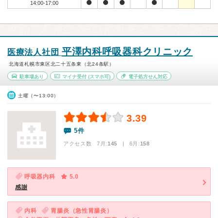
14:00-17:00
平澤内科呼吸器科クリニック
医療法人社団
北海道札幌市東区北二十五条東（北24条駅）
駐車場あり
マイナ受付
(スマホ可)
電子処方せん対応
土曜（〜13:00）
3.39
5件
アクセス数 7月:
145
| 6月:
158
呼吸器内科
5.0
感謝
内科
胃腸炎（急性胃腸炎）