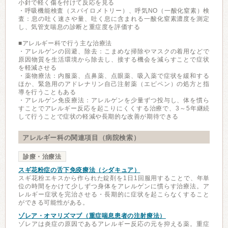
小針で軽く傷を付けて反応を見る
・呼吸機能検査（スパイロメトリー）、呼気NO（一酸化窒素）検
査：息の吐く速さや量、吐く息に含まれる一酸化窒素濃度を測定
し、気管支喘息の診断と重症度を評価する
■アレルギー科で行う主な治療法
・アレルゲンの回避、除去：こまめな掃除やマスクの着用などで
原因物質を生活環境から除去し、接する機会を減らすことで症状
を軽減させる
・薬物療法：内服薬、点鼻薬、点眼薬、吸入薬で症状を緩和する
ほか、緊急用のアドレナリン自己注射薬（エピペン）の処方と指
導を行うこともある
・アレルゲン免疫療法：アレルゲンを少量ずつ投与し、体を慣ら
すことでアレルギー反応を起こりにくくする治療で、3～5年継続
して行うことで症状の軽減や長期的な改善が期待できる
アレルギー科の関連項目（病院検索）
診療・治療法
スギ花粉症の舌下免疫療法（シダキュア）
スギ花粉エキスから作られた錠剤を1日1回服用することで、年単
位の時間をかけて少しずつ身体をアレルゲンに慣らす治療法。ア
レルギー症状を完治させる・長期的に症状を起こらなくすること
ができる可能性がある。
ゾレア・オマリズマブ（重症喘息患者の注射療法）
ゾレアは炎症の原因であるアレルギー反応の元を抑える薬。重症