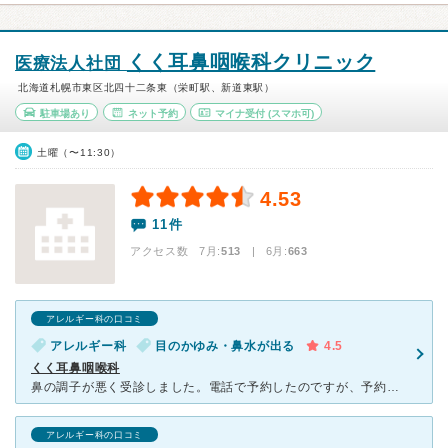
くく耳鼻咽喉科クリニック
医療法人社団
北海道札幌市東区北四十二条東（栄町駅、新道東駅）
駐車場あり
ネット予約
マイナ受付
(スマホ可)
土曜（〜11:30）
4.53
11件
アクセス数 7月:
513
| 6月:
663
アレルギー科の口コミ
アレルギー科
目のかゆみ・鼻水が出る
4.5
くく耳鼻咽喉科
鼻の調子が悪く受診しました。電話で予約したのですが、予約制なのにすごく混んでいます。冬が終わり暖かくなると目がかゆくなり、鼻水がとまりませんでした。こちらの病院でアレルギー検査をしてもらったのですが、
アレルギー科の口コミ