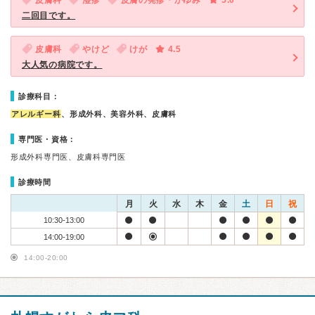
皮膚科
湿疹
皮膚の発疹・かゆみ
5.0
二回目です。
皮膚科
やけど
けが
4.5
大人気の病院です。
診療科目：
アレルギー科
、形成外科、美容外科、皮膚科
専門医・資格：
形成外科専門医、皮膚科専門医
診療時間
月
火
水
木
金
土
日
祝
10:30-13:00
14:00-19:00
14:00-20:00