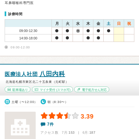
耳鼻咽喉科専門医
診療時間
月
火
水
木
金
土
日
祝
09:00-12:30
14:00-18:00
09:00-12:00
八田内科
医療法人社団
北海道札幌市東区北二十五条東（元町駅）
駐車場あり
マイナ受付
(スマホ可)
電子処方せん対応
土曜（〜12:00）
朝（8:30〜）
3.39
7件
アクセス数 7月:
153
| 6月:
187