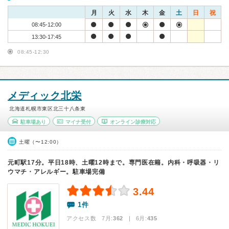
月
火
水
木
金
土
日
祝
08:45-12:00
13:30-17:45
08:45-12:30
メディック北栄
北海道札幌市東区北三十八条東
駐車場あり
マイナ受付
オンライン診療対応
土曜（〜12:00）
元町駅17分。平日18時、土曜12時まで。専門医在籍。内科・呼吸器・リ
ウマチ・アレルギー。駐車場完備
3.44
1件
アクセス数 7月:
362
| 6月:
435