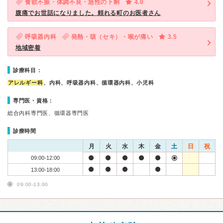
食欲不振・体調不良・急性の下痢
4.0
腹痛でお世話になりました。頼れる町のお医者さん
呼吸器内科
発熱・咳（セキ）・喉が痛い
3.5
地域密着
診療科目：
アレルギー科
、内科、呼吸器内科、循環器内科、小児科
専門医・資格：
総合内科専門医、循環器専門医
診療時間
月
火
水
木
金
土
日
祝
09:00-12:00
13:00-18:00
09:00-13:00