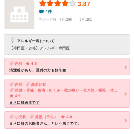
3.87
4件
アクセス数 7月:
286
| 6月:
281
アレルギー科について
【専門医・資格】
アレルギー専門医
内科
4.5
清潔感があり、受付の方も好印象
内科
高血圧症
発熱・胃痛・腹痛・むくみ・喉が痛い・吐き気・嘔吐・体調不良
4.5
まさに町医者です
小児科
発熱（子供）
4.0
まさに町のお医者さん、という感じです。