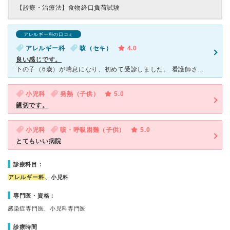
【診療・治療法】
食物経口負荷試験
アレルギー科の口コミ
アレルギー科
咳（セキ）
4.0
良い感じです。
下の子（6歳）が喘息になり、初めて受診しました。 看護師さんや受付の方は雰囲気が良くて、とても接しやすかったです。 先生は、とても親身になりアレルギー検査等をしてくれ今も月1回お世話になってます。
小児科
発熱（子供）
5.0
親切です。
小児科
咳・呼吸困難（子供）
5.0
とてもいい病院
診療科目：
アレルギー科
、小児科
専門医・資格：
感染症専門医、小児科専門医
診療時間