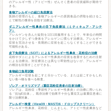
のアレルギー性（アトピー性）ぜんそく患者の症状緩和が期待で
きる。
食物アレルギーの経口免疫療法
医師の管理のもと、食物アレルギーの原因食品の摂取を続けるこ
とで耐性の獲得を目指す治療法。
ダニアレルギー性鼻炎の舌下免疫療法（ミティキュア・アシテ
ア）
アレルゲンを含んだ錠剤を1日1回服用することで、年単位の時間
をかけて少しずつ身体をアレルゲンに慣らす治療法。アレルギー
症状を完治させる・長期的に症状を起こらなくすることができる
可能性がある。
皮下免疫療法（SCIT）によるアレルギー性鼻炎・花粉症の治療
花粉やダニによるアレルギー性鼻炎の症状を改善するための注射
による治療法。対症療法とは異なり即効性はないが、アレルギー
の根治を目指すことができる。
食物経口負荷試験
アレルギー症状を起こすと分かっている、または起こすかもしれ
ない食べ物を食べる検査。
ゾレア・オマリズマブ（重症花粉症患者の注射治療）
ゾレアは、花粉症（季節性アレルギー性鼻炎）の治療に用いられ
る「抗IgE抗体」。既存治療で効果不十分な重症又は最重症患者に
限り治療対象。
アレルギー検査（View39・MAST36・ドロップスクリーン）
アレルギー性鼻炎、花粉症、じんましん、アトピー性皮膚炎など