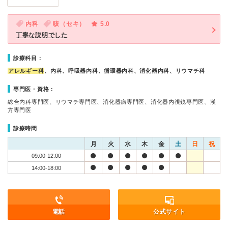
内科
咳（セキ）
5.0
丁寧な説明でした
診療科目：
アレルギー科
、内科、呼吸器内科、循環器内科、消化器内科、リウマチ科
専門医・資格：
総合内科専門医、リウマチ専門医、消化器病専門医、消化器内視鏡専門医、漢
方専門医
診療時間
月
火
水
木
金
土
日
祝
09:00-12:00
14:00-18:00
電話
公式サイト