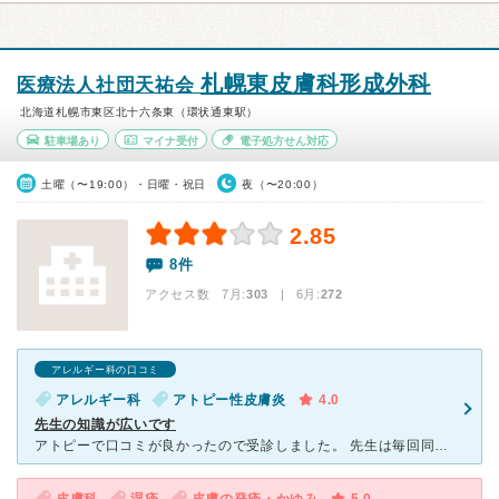
札幌東皮膚科形成外科
医療法人社団天祐会
北海道札幌市東区北十六条東（環状通東駅）
駐車場あり
マイナ受付
電子処方せん対応
土曜（〜19:00）・日曜・祝日
夜（〜20:00）
2.85
8件
アクセス数 7月:
303
| 6月:
272
アレルギー科の口コミ
アレルギー科
アトピー性皮膚炎
4.0
先生の知識が広いです
アトピーで口コミが良かったので受診しました。 先生は毎回同じではありませんが、どの先生も知識が豊富で治療の段階を丁寧に説明してくださります。 「次回からはこの薬にします。」「まだこの治療は早いです