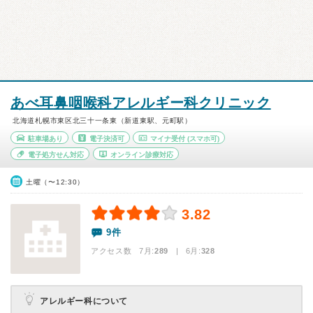
あべ耳鼻咽喉科アレルギー科クリニック
北海道札幌市東区北三十一条東（新道東駅、元町駅）
駐車場あり
電子決済可
マイナ受付
(スマホ可)
電子処方せん対応
オンライン診療対応
土曜（〜12:30）
3.82
9件
アクセス数 7月:
289
| 6月:
328
アレルギー科について