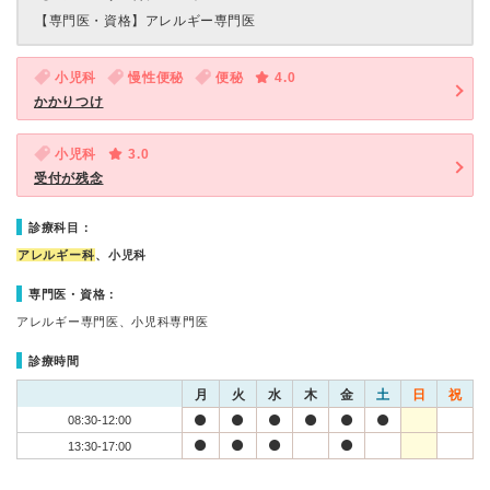
【専門医・資格】
アレルギー専門医
小児科
慢性便秘
便秘
4.0
かかりつけ
小児科
3.0
受付が残念
診療科目：
アレルギー科
、小児科
専門医・資格：
アレルギー専門医、小児科専門医
診療時間
月
火
水
木
金
土
日
祝
08:30-12:00
13:30-17:00