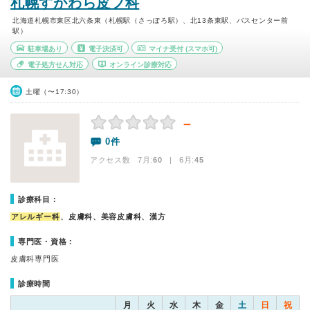
札幌すがわら皮フ科
北海道札幌市東区北六条東（札幌駅（さっぽろ駅）、北13条東駅、バスセンター前
駅）
駐車場あり
電子決済可
マイナ受付
(スマホ可)
電子処方せん対応
オンライン診療対応
土曜（〜17:30）
－
0件
アクセス数 7月:
60
| 6月:
45
診療科目：
アレルギー科
、皮膚科、美容皮膚科、漢方
専門医・資格：
皮膚科専門医
診療時間
月
火
水
木
金
土
日
祝