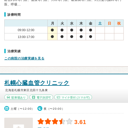
医、呼吸…
診療時間
月
火
水
木
金
土
日
祝
09:00-12:00
13:00-17:00
治療実績
この病院の治療実績を見る
札幌心臓血管クリニック
北海道札幌市東区北四十九条東
駐車場あり
電子決済可
マイナ受付
(スマホ可)
土曜（〜12:00）
夜（〜20:00）
3.61