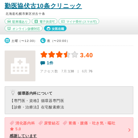
勤医協伏古10条クリニック
北海道札幌市東区伏古十条
駐車場あり
電子決済可
マイナ受付
(スマホ可)
オンライン診療対応
女医在籍
土曜（〜12:30）
夜（〜20:00）
3.40
1件
アクセス数 7月:
138
| 6月:
76
循環器内科について
【専門医・資格】
循環器専門医
【診療・治療法】
在宅酸素療法
消化器内科
尿管結石
胃痛・腹痛・吐き気・嘔吐
5.0
感謝しています