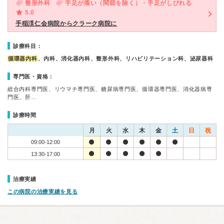
整形外科
手足が痛い（関節を除く）・手足がしびれる
5.0
手稲渓仁会病院からクラーク病院に
診療科目：
循環器内科
、内科、消化器内科、整形外科、リハビリテーション科、泌尿器科
専門医・資格：
総合内科専門医、リウマチ専門医、糖尿病専門医、循環器専門医、消化器病専
門医、肝…
診療時間
月
火
水
木
金
土
日
祝
09:00-12:00
13:30-17:00
治療実績
この病院の治療実績を見る