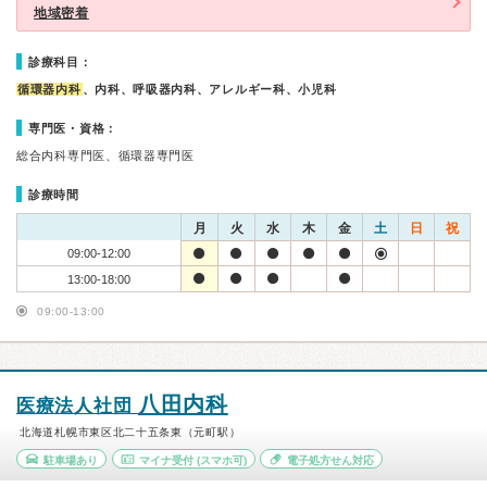
地域密着
診療科目：
循環器内科
、内科、呼吸器内科、アレルギー科、小児科
専門医・資格：
総合内科専門医、循環器専門医
診療時間
月
火
水
木
金
土
日
祝
09:00-12:00
13:00-18:00
09:00-13:00
八田内科
医療法人社団
北海道札幌市東区北二十五条東（元町駅）
駐車場あり
マイナ受付
(スマホ可)
電子処方せん対応