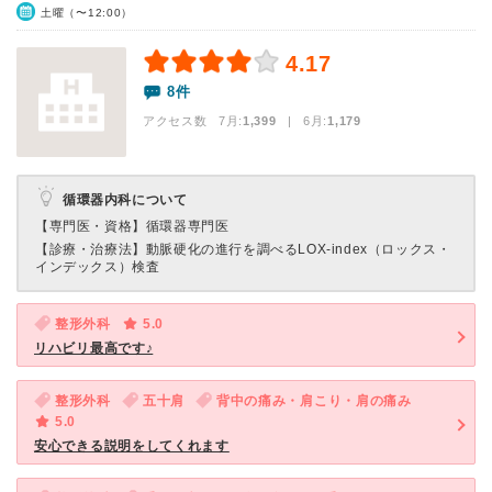
土曜（〜12:00）
4.17
8件
アクセス数 7月:
1,399
| 6月:
1,179
循環器内科について
【専門医・資格】
循環器専門医
【診療・治療法】
動脈硬化の進行を調べるLOX-index（ロックス・
インデックス）検査
整形外科
5.0
リハビリ最高です♪
整形外科
五十肩
背中の痛み・肩こり・肩の痛み
5.0
安心できる説明をしてくれます