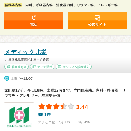
循環器内科
、内科、呼吸器内科、消化器内科、リウマチ科、アレルギー科
電話
公式サイト
メディック北栄
北海道札幌市東区北三十八条東
駐車場あり
マイナ受付
オンライン診療対応
土曜（〜12:00）
元町駅17分。平日18時、土曜12時まで。専門医在籍。内科・呼吸器・リ
ウマチ・アレルギー。駐車場完備
3.44
1件
アクセス数 7月:
362
| 6月:
435