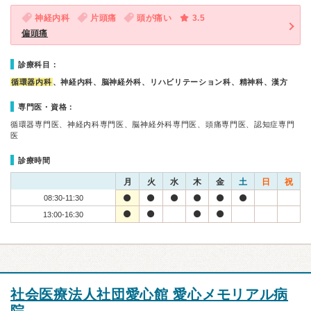
神経内科
片頭痛
頭が痛い
3.5
偏頭痛
診療科目：
循環器内科
、神経内科、脳神経外科、リハビリテーション科、精神科、漢方
専門医・資格：
循環器専門医、神経内科専門医、脳神経外科専門医、頭痛専門医、認知症専門
医
診療時間
月
火
水
木
金
土
日
祝
08:30-11:30
13:00-16:30
社会医療法人社団愛心館 愛心メモリアル病