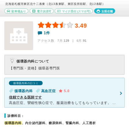
北海道札幌市東区北十二条東（北13条東駅、東区役所前駅、北12条駅）
駐車場あり
電子決済可
マイナ受付
(スマホ可)
女医在籍
3.49
1件
アクセス数 7月:
129
| 6月:
91
循環器内科について
【専門医・資格】
循環器専門医
循環器内科の口コミ
循環器内科
高血圧症
5.0
信頼できる医師です
高血圧症、攣縮性狭心症で、服薬治療をしてもらっています。 医師は循環器内科の専門医なので、細やかな問診、血圧測定、日常の生活指導等を非常に丁寧に、わかりやすく説明し、指導してくれます。他の病気につい
診療科目：
循環器内科
、内分泌代謝科、糖尿病科、腎臓内科、人工透析