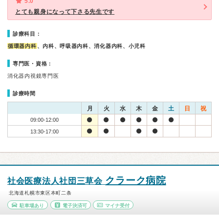
5.0
とても親身になって下さる先生です
診療科目：
循環器内科
、内科、呼吸器内科、消化器内科、小児科
専門医・資格：
消化器内視鏡専門医
診療時間
月
火
水
木
金
土
日
祝
09:00-12:00
13:30-17:00
クラーク病院
社会医療法人社団三草会
北海道札幌市東区本町二条
駐車場あり
電子決済可
マイナ受付