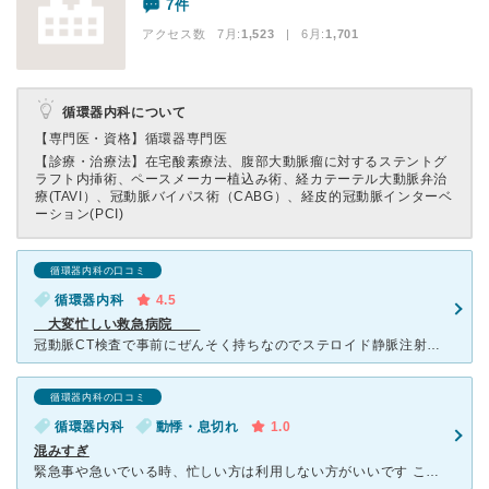
7件
アクセス数 7月:
1,523
| 6月:
1,701
循環器内科について
【専門医・資格】
循環器専門医
【診療・治療法】
在宅酸素療法、腹部大動脈瘤に対するステントグ
ラフト内挿術、ペースメーカー植込み術、経カテーテル大動脈弁治
療(TAVI）、冠動脈バイパス術（CABG）、経皮的冠動脈インターベ
ーション(PCI)
循環器内科の口コミ
循環器内科
4.5
大変忙しい救急病院
冠動脈CT検査で事前にぜんそく持ちなのでステロイド静脈注射打ってから、 そんなに時間経過してなかった。 呼ばれて、CT室に入り検査始まり、造影剤注射してからの検査後半から、耳中の痒みから耳がきこ
循環器内科の口コミ
循環器内科
動悸・息切れ
1.0
混みすぎ
緊急事や急いでいる時、忙しい方は利用しない方がいいです こちらの都合は全く聞いてもらえません 検査に5〜6時間かかり、診察は1分あるかないか更に全て終わってから会計までも1時間はかかります 最初