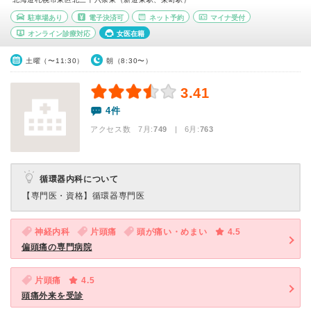
駐車場あり
電子決済可
ネット予約
マイナ受付
オンライン診療対応
女医在籍
土曜（〜11:30）
朝（8:30〜）
3.41
4件
アクセス数 7月:
749
| 6月:
763
循環器内科について
【専門医・資格】
循環器専門医
神経内科
片頭痛
頭が痛い・めまい
4.5
偏頭痛の専門病院
片頭痛
4.5
頭痛外来を受診