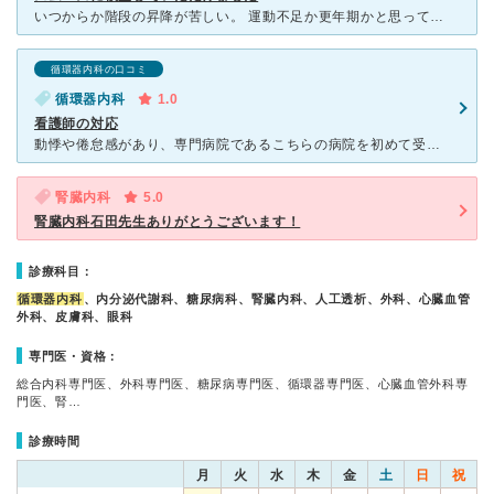
いつからか階段の昇降が苦しい。 運動不足か更年期かと思っていたけど、上りきれなくなってしまいました。 そして平地でも一休みしなければ歩けないようになり受診しました。 初めての受診でしたが看護師さ
循環器内科の口コミ
循環器内科
1.0
看護師の対応
動悸や倦怠感があり、専門病院であるこちらの病院を初めて受診。問診にあたった外来看護師の対応が非常に悪く、患者の話を真面目に聞く姿勢からはかけ離れた印象。問診の際、経過や症状を伝える患者の話を何度も遮っ
腎臓内科
5.0
腎臓内科石田先生ありがとうございます！
診療科目：
循環器内科
、内分泌代謝科、糖尿病科、腎臓内科、人工透析、外科、心臓血管
外科、皮膚科、眼科
専門医・資格：
総合内科専門医、外科専門医、糖尿病専門医、循環器専門医、心臓血管外科専
門医、腎…
診療時間
月
火
水
木
金
土
日
祝