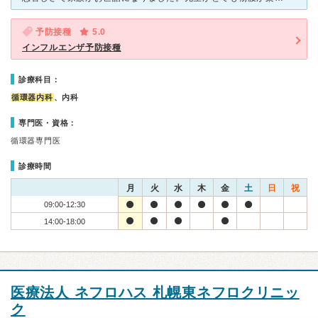
予防接種
5.0
インフルエンザ予防接種
診療科目：
循環器内科
、内科
専門医・資格：
循環器専門医
診療時間
月
火
水
木
金
土
日
祝
09:00-12:30
14:00-18:00
医療法人 ネフロハス 札幌東ネフロクリニッ
ク