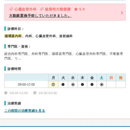
心臓血管外科
破裂性大動脈瘤
5.0
大動脈置換手術していただきました。
診療科目：
循環器内科
、内科、心臓血管外科、放射線科
専門医・資格：
総合内科専門医、外科専門医、循環器専門医、心臓血管外科専門医、不整脈専
門医、リ…
診療時間
月
火
水
木
金
土
日
祝
09:00-17:00
09:00-12:00
09:00-20:00
治療実績
この病院の治療実績を見る