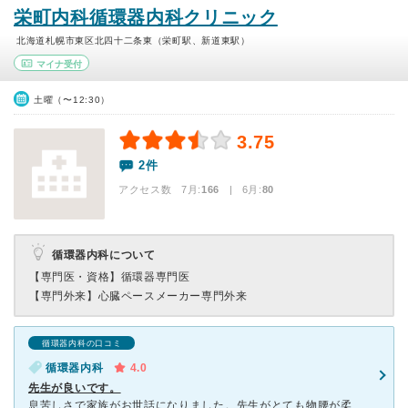
栄町内科循環器内科クリニック
北海道札幌市東区北四十二条東（栄町駅、新道東駅）
マイナ受付
土曜（〜12:30）
3.75
2件
アクセス数 7月:
166
| 6月:
80
循環器内科について
【専門医・資格】
循環器専門医
【専門外来】
心臓ペースメーカー専門外来
循環器内科の口コミ
循環器内科
4.0
先生が良いです。
息苦しさで家族がお世話になりました。先生がとても物腰が柔らかく、話しやすい方です。病状に関して、いろいろな可能性を含め説明をしてくださいました。血液検査の結果が30分ほどでわかるので、隣のイオンで買い