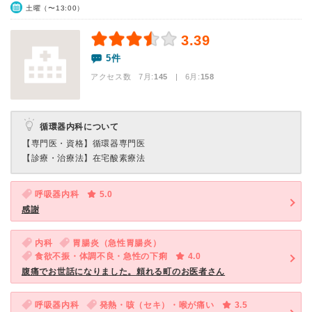
土曜（〜13:00）
3.39
5件
アクセス数 7月:
145
| 6月:
158
循環器内科について
【専門医・資格】
循環器専門医
【診療・治療法】
在宅酸素療法
呼吸器内科
5.0
感謝
内科
胃腸炎（急性胃腸炎）
食欲不振・体調不良・急性の下痢
4.0
腹痛でお世話になりました。頼れる町のお医者さん
呼吸器内科
発熱・咳（セキ）・喉が痛い
3.5