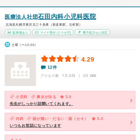
石田内科小児科医院
医療法人社団
北海道札幌市東区北三十条東（新道東駅、元町駅）
駐車場あり
マイナ受付
(スマホ可)
電子処方せん対応
土曜（〜12:00）
4.29
12件
アクセス数 7月:
171
| 6月:
166
小児科
鼻水が出る
5.0
先生がしっかり話聞いてくれます。
内科
頭が痛い・だるい・咳（セキ）
5.0
いつもお世話になっています