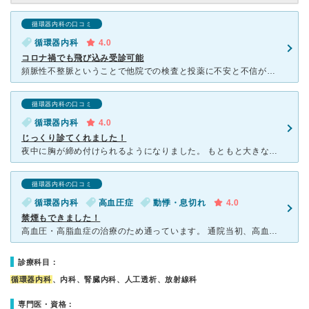
循環器内科の口コミ
循環器内科
4.0
コロナ禍でも飛び込み受診可能
頻脈性不整脈ということで他院での検査と投薬に不安と不信があり、友人が隣の北光記念病院にかかりつけなので行ってみたら、紹介状のない新患は同じ系列の隣のクリニックでということにはなりましたが、このコロナ禍
循環器内科の口コミ
循環器内科
4.0
じっくり診てくれました！
夜中に胸が締め付けられるようになりました。 もともと大きな病気や既往症がないことで逆に心配になり、そして年齢的に思い当たる病気があり、こちらに性別や年齢によっての病気について詳しい先生がいるとネット
循環器内科の口コミ
循環器内科
高血圧症
動悸・息切れ
4.0
禁煙もできました！
高血圧・高脂血症の治療のため通っています。 通院当初、高血圧と禁煙外来に行きたくて受診しました。 ○禁煙外来について 担当看護師が親身になって面談（１時間弱）し、ある一定の期間で禁煙状
診療科目：
循環器内科
、内科、腎臓内科、人工透析、放射線科
専門医・資格：