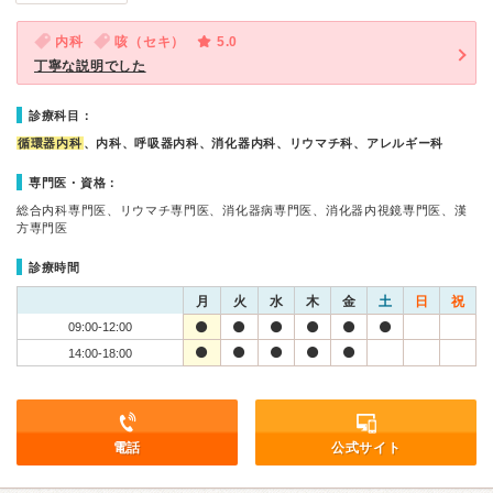
内科
咳（セキ）
5.0
丁寧な説明でした
診療科目：
循環器内科
、内科、呼吸器内科、消化器内科、リウマチ科、アレルギー科
専門医・資格：
総合内科専門医、リウマチ専門医、消化器病専門医、消化器内視鏡専門医、漢
方専門医
診療時間
月
火
水
木
金
土
日
祝
09:00-12:00
14:00-18:00
電話
公式サイト