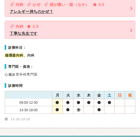
内科
かぜ
頭が痛い・咳（セキ）
4.5
アレルギー持ちのかぜ？
内科
3.5
丁寧な先生です
診療科目：
循環器内科
、内科
専門医・資格：
心臓血管外科専門医
診療時間
月
火
水
木
金
土
日
祝
09:00-12:30
14:30-18:00
14:30-19:00