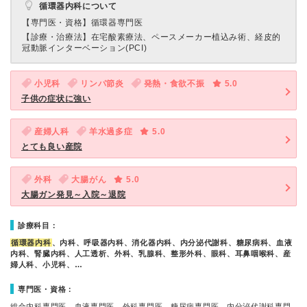
循環器内科について
【専門医・資格】
循環器専門医
【診療・治療法】
在宅酸素療法、ペースメーカー植込み術、経皮的
冠動脈インターベーション(PCI)
小児科
リンパ節炎
発熱・食欲不振
5.0
子供の症状に強い
産婦人科
羊水過多症
5.0
とても良い産院
外科
大腸がん
5.0
大腸ガン発見～入院～退院
診療科目：
循環器内科
、内科、呼吸器内科、消化器内科、内分泌代謝科、糖尿病科、血液
内科、腎臓内科、人工透析、外科、乳腺科、整形外科、眼科、耳鼻咽喉科、産
婦人科、小児科、…
専門医・資格：
総合内科専門医、血液専門医、外科専門医、糖尿病専門医、内分泌代謝科専門