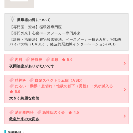
循環器内科について
【専門医・資格】
循環器専門医
【専門外来】
心臓ペースメーカー専門外来
【診療・治療法】
在宅酸素療法、ペースメーカー植込み術、冠動脈
バイパス術（CABG）、経皮的冠動脈インターベーション(PCI)
内科
膀胱炎
血尿
5.0
夜間治療がありがたいです
精神科
自閉スペクトラム症（ASD）
だるい・動悸・息切れ・性欲の低下（男性）・気が滅入る・不安
5.0
大きく綺麗な病院
消化器内科
急性胆のう炎
4.5
救急外来の大変さ
診療科目：