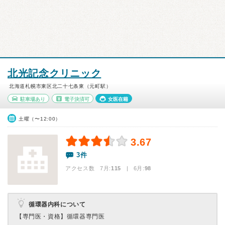
北光記念クリニック
北海道札幌市東区北二十七条東（元町駅）
駐車場あり
電子決済可
女医在籍
土曜（〜12:00）
3.67
3件
アクセス数 7月:
115
| 6月:
98
循環器内科について
【専門医・資格】
循環器専門医