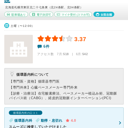
院
北海道札幌市東区北二十七条東（北24条駅、北34条駅）
駐車場あり
電子決済可
マイナ受付
(スマホ可)
女医在籍
土曜（〜12:00）
3.37
6件
アクセス数 7月:
518
| 6月:
542
循環器内科について
【専門医・資格】
循環器専門医
【専門外来】
心臓ペースメーカー専門外来
【診療・治療法】
在宅酸素療法、ペースメーカー植込み術、冠動脈
バイパス術（CABG）、経皮的冠動脈インターベーション(PCI)
循環器内科の口コミ
循環器内科
動悸・息切れ
4.0
スムーズに検査していただけました