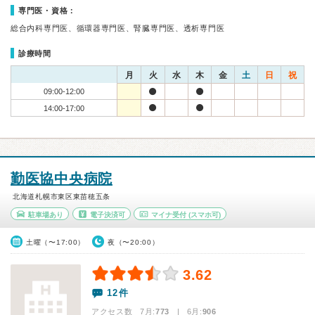
専門医・資格：
総合内科専門医、循環器専門医、腎臓専門医、透析専門医
診療時間
月
火
水
木
金
土
日
祝
09:00-12:00
14:00-17:00
勤医協中央病院
北海道札幌市東区東苗穂五条
駐車場あり
電子決済可
マイナ受付
(スマホ可)
土曜（〜17:00）
夜（〜20:00）
3.62
12件
アクセス数 7月:
773
| 6月:
906