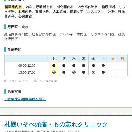
循環器内科
、内科、呼吸器内科、消化器内科、内分泌代謝科、糖尿病科、リウ
マチ科、血液内科、腎臓内科、人工透析、緩和ケア（ホスピス）、外科、呼吸
器外科、心臓血管…
専門医・資格：
総合内科専門医、総合診療専門医、アレルギー専門医、リウマチ専門医、感染
症専門医…
診療時間
月
火
水
木
金
土
日
祝
09:00-12:30
13:30-17:00
13:00-20:00
13:30-20:00
治療実績
この病院の治療実績を見る
札幌いそべ頭痛・もの忘れクリニック
北海道札幌市東区北三十六条東（新道東駅、栄町駅）