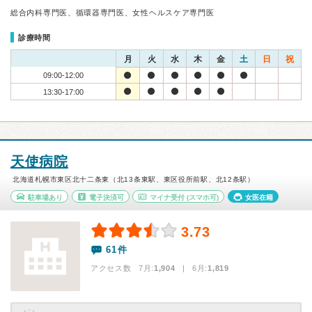
総合内科専門医、循環器専門医、女性ヘルスケア専門医
診療時間
月
火
水
木
金
土
日
祝
09:00-12:00
13:30-17:00
天使病院
北海道札幌市東区北十二条東（北13条東駅、東区役所前駅、北12条駅）
駐車場あり
電子決済可
マイナ受付
(スマホ可)
女医在籍
3.73
61件
アクセス数 7月:
1,904
| 6月:
1,819