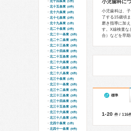
小児歯科に
北十四条東
(1件)
北十五条東
(4件)
小児歯科は、子
北十六条東
(4件)
了する15歳頃
北十七条東
(2件)
磨き指導に加え
北十九条東
(1件)
北二十条東
す。X線検査な
(2件)
北二十一条東
(3件)
合）などを早期
北二十二条東
(4件)
北二十三条東
(3件)
北二十四条東
(2件)
北二十五条東
(5件)
北二十六条東
(1件)
北二十七条東
(1件)
北二十八条東
(3件)
北三十条東
(1件)
北三十一条東
(3件)
北三十二条東
(1件)
標準
北三十三条東
(3件)
北三十四条東
(1件)
北三十五条東
(2件)
北三十六条東
(3件)
1-20
件 / 11
北三十八条東
(1件)
北四十条東
(1件)
北四十一条東
(9件)