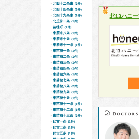
北四十二条東
(2件)
北四十四条東
(2件)
北13ハニ
北四十九条東
(2件)
北丘珠一条
(1件)
苗穂町
(1件)
東雁来八条
(1件)
東雁来十条
(1件)
東雁来十一条
(1件)
東苗穂一条
(1件)
東苗穂二条
(1件)
東苗穂三条
(1件)
東苗穂四条
(1件)
東苗穂六条
(1件)
東苗穂七条
(1件)
東苗穂八条
(2件)
東苗穂九条
(1件)
東苗穂十条
(1件)
東苗穂十一条
(1件)
東苗穂十二条
(1件)
東苗穂十三条
(2件)
伏古一条
(1件)
伏古二条
(1件)
伏古五条
(1件)