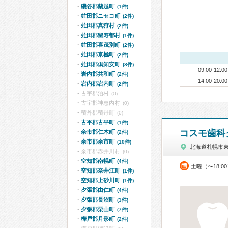
磯谷郡蘭越町
(1件)
虻田郡ニセコ町
(2件)
虻田郡真狩村
(2件)
虻田郡留寿都村
(1件)
虻田郡喜茂別町
(2件)
虻田郡京極町
(2件)
虻田郡倶知安町
(8件)
09:00-12:00
岩内郡共和町
(2件)
14:00-20:00
岩内郡岩内町
(2件)
古宇郡泊村
(0)
古宇郡神恵内村
(0)
積丹郡積丹町
(0)
古平郡古平町
(1件)
コスモ歯科
余市郡仁木町
(2件)
余市郡余市町
(10件)
北海道札幌市
余市郡赤井川村
(0)
空知郡南幌町
(4件)
土曜（〜18:0
空知郡奈井江町
(1件)
空知郡上砂川町
(1件)
夕張郡由仁町
(4件)
夕張郡長沼町
(3件)
夕張郡栗山町
(7件)
樺戸郡月形町
(2件)