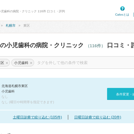
小児歯科の病院・クリニック 116件 口コミ・評判
Calooとは
札幌市
東区
区の小児歯科の病院・クリニック
口コミ・
（116件）
×
×
東区
小児歯科
北海道札幌市東区
小児歯科
条件変更・
なし
なし (曜日や時間帯を指定できます)
土曜日診療で絞り込む (105件)
日曜日診療で絞り込む (20件)