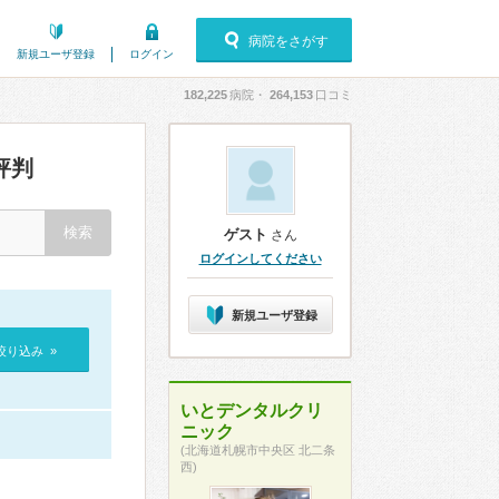
病院をさがす
新規ユーザ登録
ログイン
182,225
病院・
264,153
口コミ
評判
ゲスト
さん
ログインしてください
新規ユーザ登録
絞り込み »
いとデンタルクリ
ニック
(北海道札幌市中央区 北二条
西)