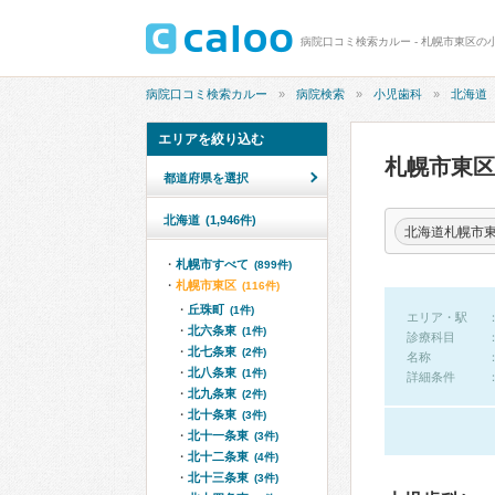
病院口コミ検索カルー - 札幌市東区の
病院口コミ検索カルー
病院検索
小児歯科
北海道
エリアを絞り込む
札幌市東
都道府県を選択
北海道
(1,946件)
北海道札幌市
札幌市すべて
(899件)
札幌市東区
(116件)
丘珠町
(1件)
エリア・駅
北六条東
(1件)
診療科目
北七条東
(2件)
名称
北八条東
(1件)
詳細条件
北九条東
(2件)
北十条東
(3件)
北十一条東
(3件)
北十二条東
(4件)
北十三条東
(3件)