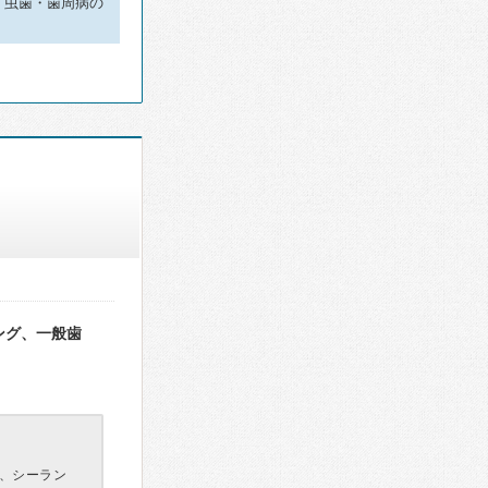
。虫歯・歯周病の
ング、一般歯
、シーラン