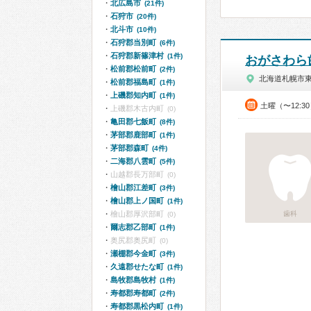
北広島市
(21件)
石狩市
(20件)
北斗市
(10件)
石狩郡当別町
(6件)
石狩郡新篠津村
(1件)
おがさわら
松前郡松前町
(2件)
北海道札幌市
松前郡福島町
(1件)
上磯郡知内町
(1件)
土曜（〜12:3
上磯郡木古内町
(0)
亀田郡七飯町
(8件)
茅部郡鹿部町
(1件)
茅部郡森町
(4件)
二海郡八雲町
(5件)
山越郡長万部町
(0)
檜山郡江差町
(3件)
檜山郡上ノ国町
(1件)
檜山郡厚沢部町
歯科
(0)
爾志郡乙部町
(1件)
奥尻郡奥尻町
(0)
瀬棚郡今金町
(3件)
久遠郡せたな町
(1件)
島牧郡島牧村
(1件)
寿都郡寿都町
(2件)
寿都郡黒松内町
(1件)