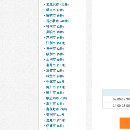
岩見沢市
(32件)
網走市
(7件)
留萌市
(6件)
苫小牧市
(40件)
稚内市
(2件)
美唄市
(9件)
芦別市
(4件)
江別市
(51件)
赤平市
(2件)
紋別市
(5件)
士別市
(5件)
名寄市
(15件)
三笠市
(2件)
根室市
(4件)
千歳市
(23件)
滝川市
(11件)
砂川市
(6件)
歌志内市
(1件)
09:00-12:30
深川市
(7件)
14:00-18:00
富良野市
(3件)
登別市
(10件)
恵庭市
(20件)
伊達市
(6件)