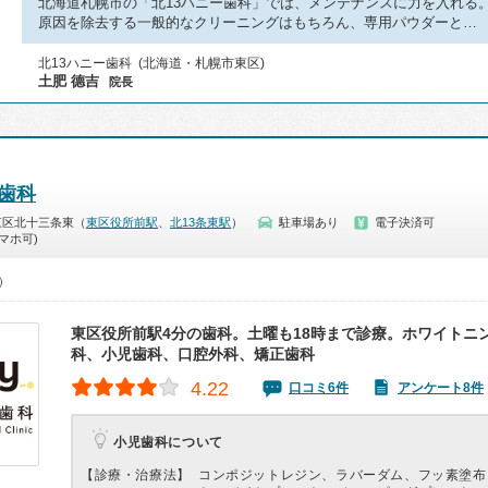
北海道札幌市の「北13ハニー歯科」では、メンテナンスに力を入れる
原因を除去する一般的なクリーニングはもちろん、専用パウダーと…
北13ハニー歯科 (北海道・札幌市東区)
土肥 德吉
院長
ー歯科
東区北十三条東（
東区役所前駅
、
北13条東駅
）
駐車場あり
電子決済可
マホ可)
0）
東区役所前駅4分の歯科。土曜も18時まで診療。ホワイトニ
科、小児歯科、口腔外科、矯正歯科
4.22
口コミ6件
アンケート8件
小児歯科について
【診療・治療法】
コンポジットレジン、ラバーダム、フッ素塗布