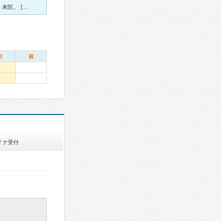
[症状・来院理由] 学校の歯科検診で虫歯があると診断され、治療の為 来院。 [医師の診断・治療法] 軽度の虫歯。治療と虫歯予防の処置。 [感想・費用・待ち時間・看護師などスタッフの対応] ２
日
祝
イナ受付