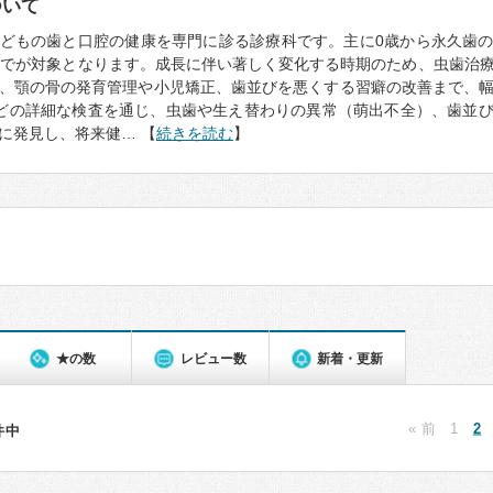
ついて
どもの歯と口腔の健康を専門に診る診療科です。主に0歳から永久歯
までが対象となります。成長に伴い著しく変化する時期のため、虫歯治
、顎の骨の発育管理や小児矯正、歯並びを悪くする習癖の改善まで、
どの詳細な検査を通じ、虫歯や生え替わりの異常（萌出不全）、歯並
に発見し、将来健… 【
続きを読む
】
★の数
レビュー数
新着・更新
« 前
1
2
6件中