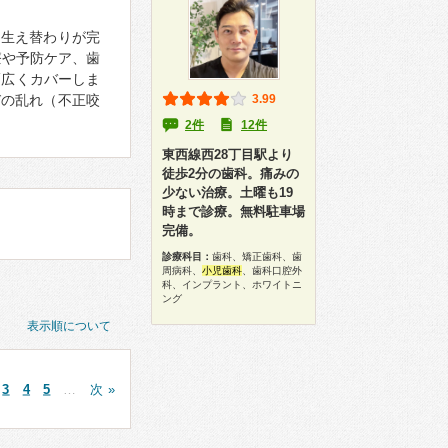
の生え替わりが完
療や予防ケア、歯
幅広くカバーしま
びの乱れ（不正咬
3.99
2件
12件
東西線西28丁目駅より
徒歩2分の歯科。痛みの
少ない治療。土曜も19
時まで診療。無料駐車場
完備。
診療科目：
歯科、矯正歯科、歯
周病科、
小児歯科
、歯科口腔外
科、インプラント、ホワイトニ
ング
表示順について
3
4
5
…
次 »