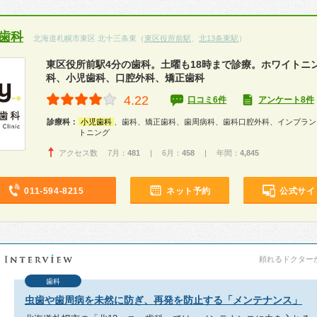
ー歯科
北海道札幌市東区 北十三条東（
東区役所前駅
、
北13条東駅
）
東区役所前駅4分の歯科。土曜も18時まで診療。ホワイトニ
科、小児歯科、口腔外科、矯正歯科
4.22
口コミ6件
アンケート8件
診療科：
小児歯科
、歯科、矯正歯科、歯周病科、歯科口腔外科、インプラン
トニング
アクセス数 7月：
481
| 6月：
458
| 年間：
4,845
011-594-8215
ネット予約
公式サイ
頼れるドクターが教
歯科
虫歯や歯周病を未然に防ぎ、再発を防止する「メンテナンス」