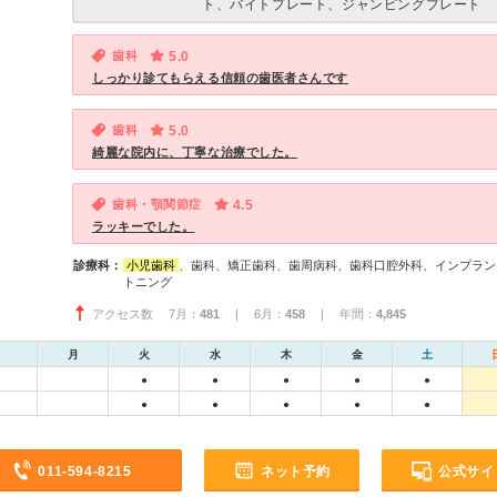
ト、バイトプレート、ジャンピングプレート
歯科
5.0
しっかり診てもらえる信頼の歯医者さんです
歯科
5.0
綺麗な院内に、丁寧な治療でした。
歯科・顎関節症
4.5
ラッキーでした。
診療科：
小児歯科
、歯科、矯正歯科、歯周病科、歯科口腔外科、インプラン
トニング
アクセス数 7月：
481
| 6月：
458
| 年間：
4,845
月
火
水
木
金
土
●
●
●
●
●
●
●
●
●
●
011-594-8215
ネット予約
公式サイ