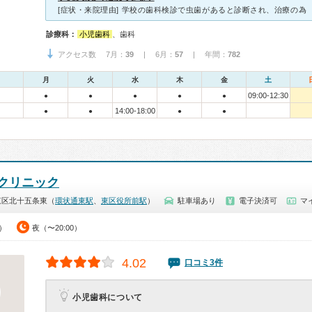
診療科：
小児歯科
、歯科
アクセス数 7月：
39
| 6月：
57
| 年間：
782
月
火
水
木
金
土
09:00-12:30
●
●
●
●
●
14:00-18:00
●
●
●
●
クリニック
東区北十五条東（
環状通東駅
、
東区役所前駅
）
駐車場あり
電子決済可
マ
0）
夜（〜20:00）
4.02
口コミ3件
小児歯科について