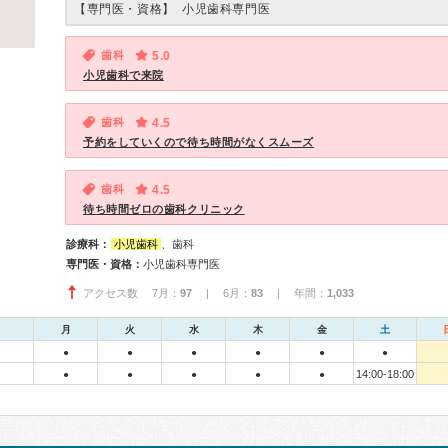
【専門医・資格】
小児歯科専門医
歯科
5.0
小児歯科で来院
歯科
4.5
予約をしていくので待ち時間がなくスムーズ
歯科
4.5
待ち時間ゼロの歯科クリニック
診療科：
小児歯科
、歯科
専門医・資格：
小児歯科専門医
アクセス数 7月：
97
| 6月：
83
| 年間：
1,033
月
火
水
木
金
土
●
●
●
●
●
●
14:00-18:00
●
●
●
●
●