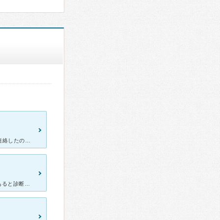
幼稚園に通う息子が急遽歯の痛みをうったえ、普段通ってる歯医者に連絡したのですが診ていただけず急遽おがさわらさんに問い合わせして当日すぐ治療していただきました。 幼稚園に通う息子が中々治療をしたが
[症状・来院理由] 子供が通っている小学校の歯科検診で虫歯の疑いがあると診断されたため [医師の診断・治療法] 子供本人には痛みがなかったものの、先生の診察で数本の虫歯があるとのこと。 一