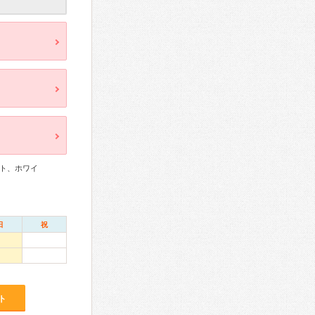
ト、ホワイ
日
祝
ト