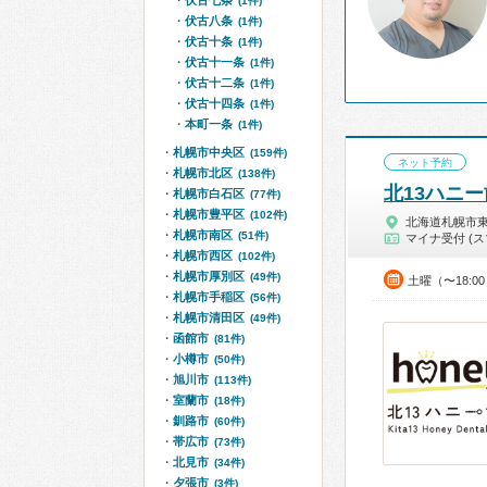
伏古七条
(1件)
伏古八条
(1件)
伏古十条
(1件)
伏古十一条
(1件)
伏古十二条
(1件)
伏古十四条
(1件)
本町一条
(1件)
札幌市中央区
(159件)
ネット予約
札幌市北区
(138件)
北13ハニ
札幌市白石区
(77件)
札幌市豊平区
(102件)
北海道札幌市
札幌市南区
(51件)
マイナ受付 (ス
札幌市西区
(102件)
札幌市厚別区
(49件)
土曜（〜18:0
札幌市手稲区
(56件)
札幌市清田区
(49件)
函館市
(81件)
小樽市
(50件)
旭川市
(113件)
室蘭市
(18件)
釧路市
(60件)
帯広市
(73件)
北見市
(34件)
夕張市
(3件)