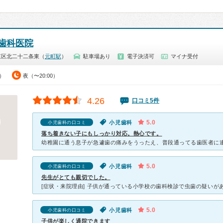
歯科医院
東区北二十二条東（
元町駅
）
駐車場あり
電子決済可
マイナ受付
0）
夜（〜20:00）
4.26
口コミ5件
5.0
小児歯科
小児歯科の口コミ
落ち着きない子にもしっかり対応。熱心です。
5.0
小児歯科
小児歯科の口コミ
先生がとても親切でした。
5.0
小児歯科
小児歯科の口コミ
子供が楽しく通院できます