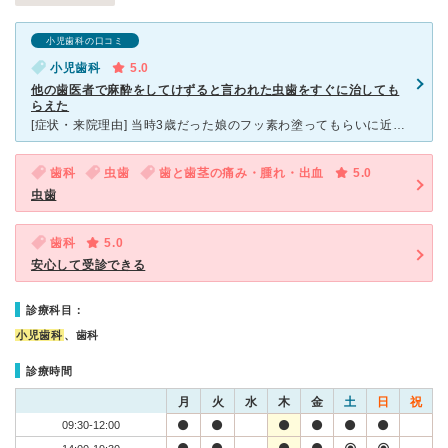
小児歯科の口コミ
小児歯科
5.0
他の歯医者で麻酔をしてけずると言われた虫歯をすぐに治しても
らえた
[症状・来院理由] 当時3歳だった娘のフッ素わ塗ってもらいに近所の歯医者を受診したときに、前歯に初期虫歯があるので治療が必要と言われましたが、まだ小さいのでかわいそうかと思い、無痛治療を行っている北
歯科
虫歯
歯と歯茎の痛み・腫れ・出血
5.0
虫歯
歯科
5.0
安心して受診できる
診療科目：
小児歯科
、歯科
診療時間
月
火
水
木
金
土
日
祝
09:30-12:00