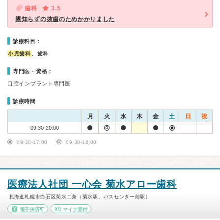
歯科
3.5
親知らずの抜歯のためかかりました
診療科目：
小児歯科
、歯科
専門医・資格：
口腔インプラント専門医
診療時間
月
火
水
木
金
土
日
祝
09:30-20:00
09:30-17:00
09:30-18:00
医療法人社団 一心会 菊水アロー歯科
北海道札幌市白石区菊水二条（菊水駅、バスセンター前駅）
電子決済可
マイナ受付