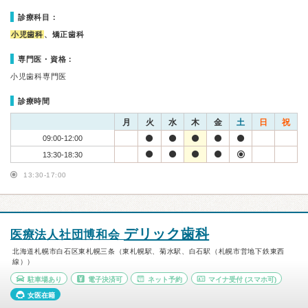
診療科目：
小児歯科
、矯正歯科
専門医・資格：
小児歯科専門医
診療時間
月
火
水
木
金
土
日
祝
09:00-12:00
13:30-18:30
13:30-17:00
デリック歯科
医療法人社団博和会
北海道札幌市白石区東札幌三条（東札幌駅、菊水駅、白石駅（札幌市営地下鉄東西
線））
駐車場あり
電子決済可
ネット予約
マイナ受付
(スマホ可)
女医在籍