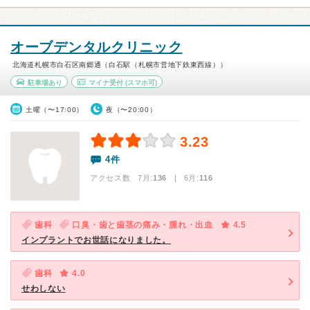
オーブデンタルクリニック
北海道札幌市白石区南郷通（白石駅（札幌市営地下鉄東西線））
駐車場あり
マイナ受付
(スマホ可)
土曜（〜17:00）
夜（〜20:00）
3.23
4件
アクセス数 7月:
136
| 6月:
116
歯科
口臭・歯と歯茎の痛み・腫れ・出血
4.5
インプラントでお世話になりました。
歯科
4.0
せわしない