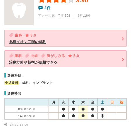
3.90
2件
アクセス数 7月:
201
| 6月:
164
歯科
5.0
北郷イオン二階の歯科
歯科
虫歯
歯がしみる
5.0
治療方針や技術が信頼できる
診療科目：
小児歯科
、歯科、インプラント
診療時間
月
火
水
木
金
土
日
祝
09:00-12:30
14:00-19:00
14:00-17:00