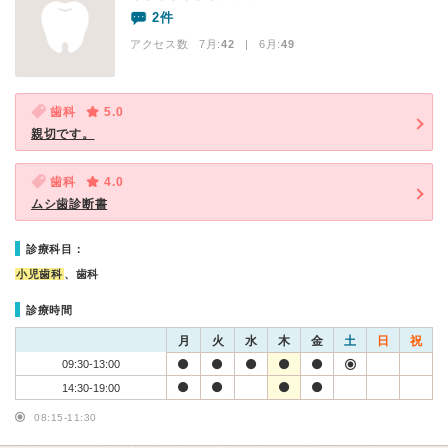
2件
アクセス数 7月:
42
| 6月:
49
歯科
5.0
親切です。
歯科
4.0
ムシ歯診断書
診療科目：
小児歯科
、歯科
診療時間
月
火
水
木
金
土
日
祝
09:30-13:00
14:30-19:00
08:15-11:30