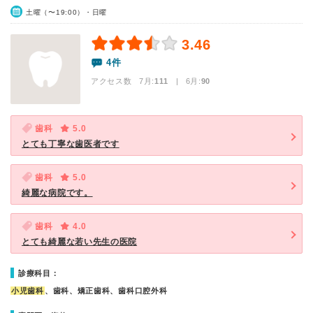
土曜（〜19:00）・日曜
3.46
4件
アクセス数 7月:
111
| 6月:
90
歯科
5.0
とても丁寧な歯医者です
歯科
5.0
綺麗な病院です。
歯科
4.0
とても綺麗な若い先生の医院
診療科目：
小児歯科
、歯科、矯正歯科、歯科口腔外科