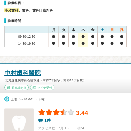
診療科目：
小児歯科
、歯科、歯科口腔外科
診療時間
月
火
水
木
金
土
日
祝
09:30-12:30
14:30-19:30
中村歯科醫院
北海道札幌市白石区本通（南郷7丁目駅、南郷13丁目駅）
駐車場あり
マイナ受付
土曜（〜18:00）・日曜
3.44
1件
アクセス数 7月:
15
| 6月:
4