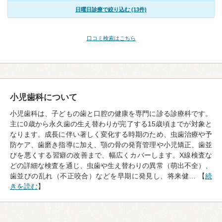
日曜日診療で絞り込む (13件)
口コミ検索はこちら
小児歯科について
小児歯科は、子どもの歯と口腔の健康を専門に診る診療科です。
主に0歳から永久歯の生え替わりが完了する15歳頃までが対象と
なります。成長に伴い著しく変化する時期のため、虫歯治療や予
防ケア、歯磨き指導に加え、顎の骨の発育管理や小児矯正、歯並
びを悪くする習癖の改善まで、幅広くカバーします。X線検査な
どの詳細な検査を通じ、虫歯や生え替わりの異常（萌出不全）、
歯並びの乱れ（不正咬合）などを早期に発見し、将来健… 【
続
きを読む
】