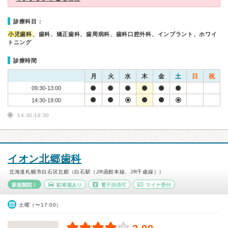
診療科目：
小児歯科
、歯科、矯正歯科、歯周病科、歯科口腔外科、インプラント、ホワイ
トニング
診療時間
月
火
水
木
金
土
日
祝
09:30-13:00
14:30-19:00
14:30-16:30
イオン北郷歯科
北海道札幌市白石区北郷（白石駅（JR函館本線、JR千歳線））
新規開院！
駐車場あり
電子決済可
マイナ受付
土曜（〜17:00）