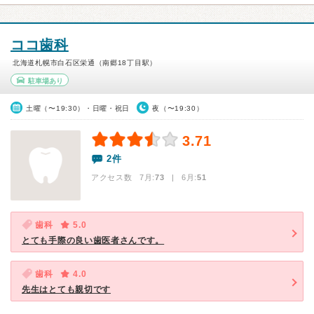
ココ歯科
北海道札幌市白石区栄通（南郷18丁目駅）
駐車場あり
土曜（〜19:30）・日曜・祝日
夜（〜19:30）
3.71
2件
アクセス数 7月:
73
| 6月:
51
歯科
5.0
とても手際の良い歯医者さんです。
歯科
4.0
先生はとても親切です