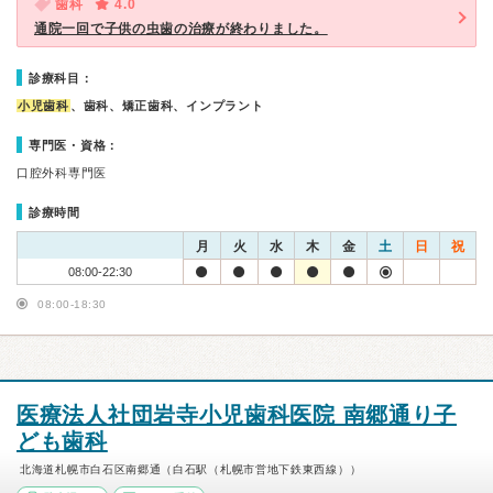
歯科
4.0
通院一回で子供の虫歯の治療が終わりました。
診療科目：
小児歯科
、歯科、矯正歯科、インプラント
専門医・資格：
口腔外科専門医
診療時間
月
火
水
木
金
土
日
祝
08:00-22:30
08:00-18:30
医療法人社団岩寺小児歯科医院 南郷通り子
ども歯科
北海道札幌市白石区南郷通（白石駅（札幌市営地下鉄東西線））