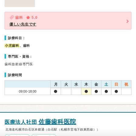
歯科
5.0
優しい先生です
診療科目：
小児歯科
、歯科
専門医・資格：
歯科放射線専門医
診療時間
月
火
水
木
金
土
日
祝
09:00-18:00
佐藤歯科医院
医療法人社団
北海道札幌市白石区本郷通（白石駅（札幌市営地下鉄東西線））