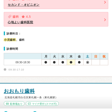
セカンド・オピニオン
歯科
4.5
心地よい歯科医院
診療科目：
小児歯科
、歯科
診療時間
月
火
水
木
金
土
日
祝
09:30-18:30
09:30-17:10
おおもり歯科
北海道札幌市白石区東札幌一条（東札幌駅）
駐車場あり
マイナ受付
(スマホ可)