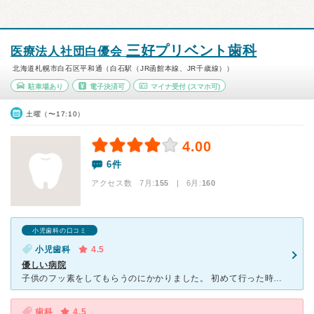
三好プリベント歯科
医療法人社団白優会
北海道札幌市白石区平和通（白石駅（JR函館本線、JR千歳線））
駐車場あり
電子決済可
マイナ受付
(スマホ可)
土曜（〜17:10）
4.00
6件
アクセス数 7月:
155
| 6月:
160
小児歯科の口コミ
小児歯科
4.5
優しい病院
子供のフッ素をしてもらうのにかかりました。 初めて行った時は細かく問診をしてくれました。 いつも優しく怖がらないように時間をかけて、優しく声をかけてくれ、3回目に行った時は子供自ら口を開けてくれま
歯科
4.5