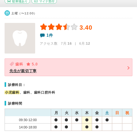
駐車場あり
マイナ受付
土曜（〜12:00）
3.40
1件
アクセス数 7月:
16
| 6月:
12
歯科
5.0
先生が親切丁寧
診療科目：
小児歯科
、歯科、歯科口腔外科
診療時間
月
火
水
木
金
土
日
祝
09:30-12:00
14:00-18:00