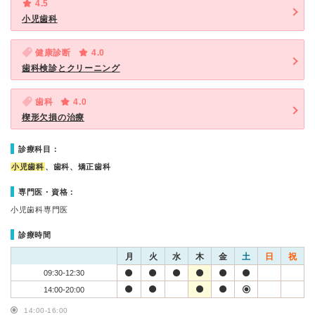
4.5
小児歯科
健康診断
4.0
歯科検診とクリーニング
歯科
4.0
楔形欠損の治療
診療科目：
小児歯科
、歯科、矯正歯科
専門医・資格：
小児歯科専門医
診療時間
月
火
水
木
金
土
日
祝
09:30-12:30
14:00-20:00
14:00-16:00