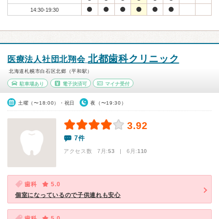
14:30-19:30
北都歯科クリニック
医療法人社団北翔会
北海道札幌市白石区北郷（平和駅）
駐車場あり
電子決済可
マイナ受付
土曜（〜18:00）・祝日
夜（〜19:30）
3.92
7件
アクセス数 7月:
53
| 6月:
110
歯科
5.0
個室になっているので子供連れも安心
歯科
5.0