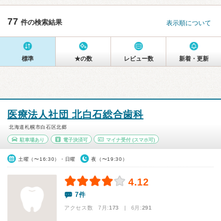
77
件の検索結果
表示順について
標準
★の数
レビュー数
新着・更新
医療法人社団 北白石総合歯科
北海道札幌市白石区北郷
駐車場あり
電子決済可
マイナ受付
(スマホ可)
土曜（〜16:30）・日曜
夜（〜19:30）
4.12
7件
アクセス数 7月:
173
| 6月:
291