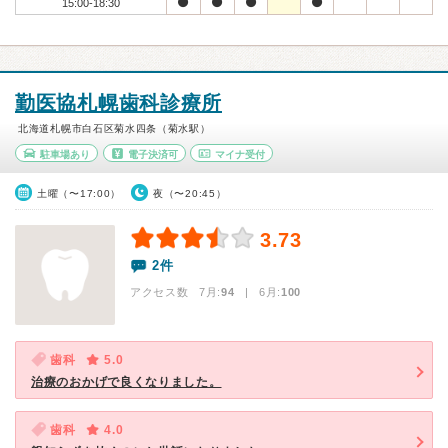
15:00-18:30
勤医協札幌歯科診療所
北海道札幌市白石区菊水四条（菊水駅）
駐車場あり
電子決済可
マイナ受付
土曜（〜17:00）
夜（〜20:45）
3.73
2件
アクセス数 7月:
94
| 6月:
100
歯科
5.0
治療のおかげで良くなりました。
歯科
4.0