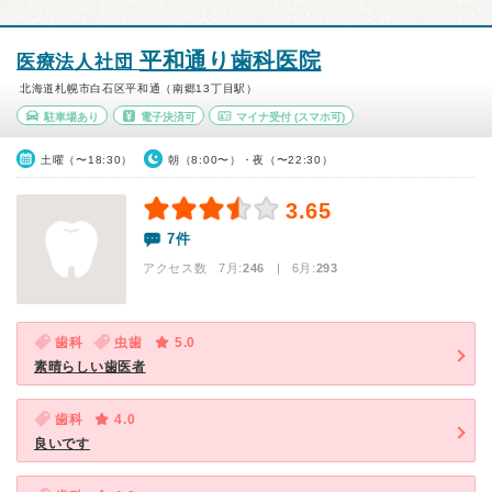
平和通り歯科医院
医療法人社団
北海道札幌市白石区平和通（南郷13丁目駅）
駐車場あり
電子決済可
マイナ受付
(スマホ可)
土曜（〜18:30）
朝（8:00〜）・夜（〜22:30）
3.65
7件
アクセス数 7月:
246
| 6月:
293
歯科
虫歯
5.0
素晴らしい歯医者
歯科
4.0
良いです