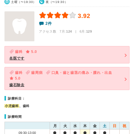
土曜（〜19:30）
夜（〜19:30）
3.92
2件
アクセス数 7月:
124
| 6月:
129
歯科
5.0
名医です
歯科
歯周病
口臭・歯と歯茎の痛み・腫れ・出血
5.0
歯石除去
診療科目：
小児歯科
、歯科
診療時間
月
火
水
木
金
土
日
祝
09:30-13:00