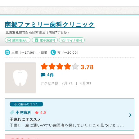
南郷ファミリー歯科クリニック
北海道札幌市白石区南郷通（南郷7丁目駅）
駐車場あり
電子決済可
マイナ受付
土曜（〜17:00）・日曜
夜（〜20:00）
3.78
4件
アクセス数 7月:
71
| 6月:
81
小児歯科の口コミ
小児歯科
4.0
子連れにオススメ
子供と一緒に通いやすい歯医者を探していたところ見つけました。キッズスペースにはおもちゃがあり喜んでいました。 子供の歯にフッ素をお願いしましたが泣くこともなく終わったので雰囲気が良かったんだと思いま