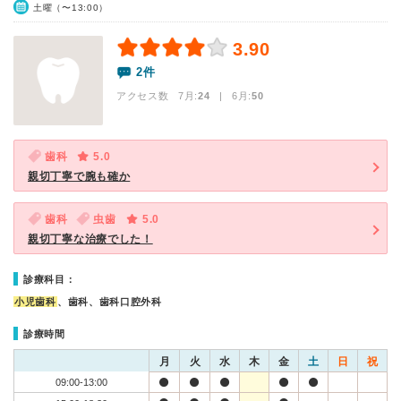
土曜（〜13:00）
3.90
2件
アクセス数 7月:
24
| 6月:
50
歯科
5.0
親切丁寧で腕も確か
歯科
虫歯
5.0
親切丁寧な治療でした！
診療科目：
小児歯科
、歯科、歯科口腔外科
診療時間
月
火
水
木
金
土
日
祝
09:00-13:00