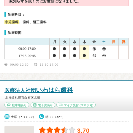
親知らずを抜くのにお世話になりました。
診療科目：
小児歯科
、歯科、矯正歯科
診療時間
月
火
水
木
金
土
日
祝
09:00-17:00
17:15-20:45
09:00-12:30
13:30-17:00
いわはら歯科
医療法人社団
北海道札幌市白石区北郷
駐車場あり
電子決済可
マイナ受付
(スマホ可)
土曜（〜11:30）
朝（8:15〜）
3.70