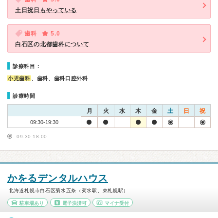
土日祝日もやっている
歯科
5.0
白石区の北都歯科について
診療科目：
小児歯科
、歯科、歯科口腔外科
診療時間
月
火
水
木
金
土
日
祝
09:30-19:30
09:30-18:00
かをるデンタルハウス
北海道札幌市白石区菊水五条（菊水駅、東札幌駅）
駐車場あり
電子決済可
マイナ受付