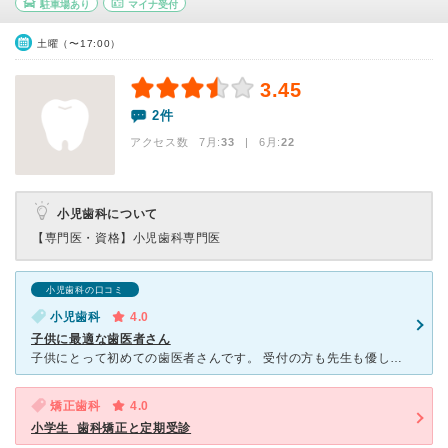
駐車場あり
マイナ受付
土曜（〜17:00）
3.45
2件
アクセス数 7月:
33
| 6月:
22
小児歯科について
【専門医・資格】
小児歯科専門医
小児歯科の口コミ
小児歯科
4.0
子供に最適な歯医者さん
子供にとって初めての歯医者さんです。 受付の方も先生も優しくて、歯医者さんの怖い雰囲気はありません。 定期的に虫歯のチェックと、フッ素塗布の為に通院していましたが いつもとても丁寧に診てくださり
矯正歯科
4.0
小学生_歯科矯正と定期受診