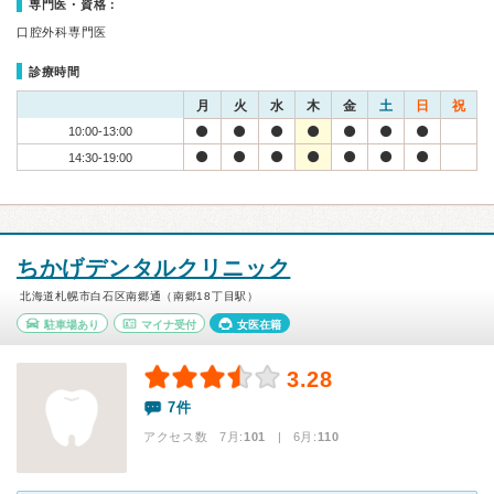
専門医・資格：
口腔外科専門医
診療時間
月
火
水
木
金
土
日
祝
10:00-13:00
14:30-19:00
ちかげデンタルクリニック
北海道札幌市白石区南郷通（南郷18丁目駅）
駐車場あり
マイナ受付
女医在籍
3.28
7件
アクセス数 7月:
101
| 6月:
110