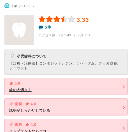
土曜（〜16:30）
3.33
5件
アクセス数 7月:
149
| 6月:
151
小児歯科について
【診療・治療法】
コンポジットレジン、ラバーダム、フッ素塗布、
シーラント
5.0
歯の大切さ！
歯科
4.0
説明がしっかりしている
歯科
4.0
インプラントならココ