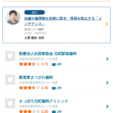
歯科
虫歯や歯周病を未然に防ぎ、再発を防止する「メ
ンテナンス」
北13ハニー歯科
北海道・札幌市東区
土肥 德吉
院長
医療法人社団東彩会
元町駅前歯科
北海道札幌市東区北二十五条東
3.73
4件
新道東まつざわ歯科
北海道札幌市東区北三十一条東
3.46
2件
さっぽろ元町歯科クリニック
北海道札幌市東区北二十七条東
3.20
1件