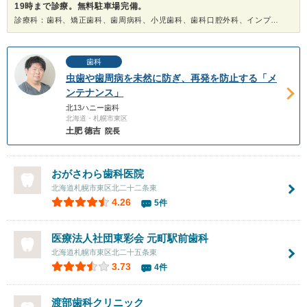
19時まで診療。無料駐車場完備。
診療科：歯科、矯正歯科、歯周病科、小児歯科、歯科口腔外科、インプラント、ホワイトニング
歯科
虫歯や歯周病を未然に防ぎ、再発を防止する「メ
ンテナンス」
北13ハニー歯科
北海道・札幌市東区
土肥 德吉
院長
おがさわら歯科医院
北海道札幌市東区北二十二条東
4.26
5件
医療法人社団東彩会
元町駅前歯科
北海道札幌市東区北二十五条東
3.73
4件
渡部歯科クリニック