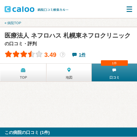
« 病院TOP
医療法人 ネフロハス 札幌東ネフロクリニック
の口コミ・評判
3.49
1件
？
1件
TOP
地図
口コミ
この病院の口コミ (1件)