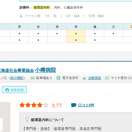
診療科：
循環器内科
、内科、心臓血管外科
アクセス数 7月：
71
| 6月：
114
| 年間：
814
月
火
水
木
金
土
●
●
●
●
●
●
●
●
●
●
小樽病院
北海道社会事業協会
住ノ江（
南小樽駅
）
駐車場あり
電子決済可
治療実績
マイナ受付 (
女医在籍
3.77
口コミ8件
循環器内科について
【専門医・資格】
循環器専門医、高血圧専門医