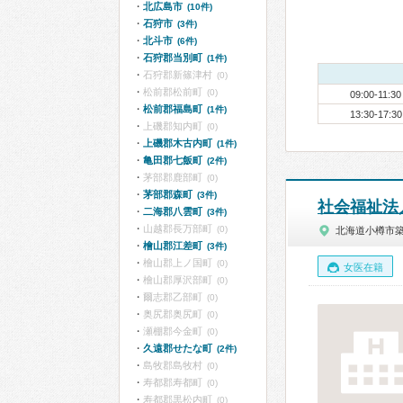
北広島市
(10件)
石狩市
(3件)
北斗市
(6件)
石狩郡当別町
(1件)
石狩郡新篠津村
(0)
松前郡松前町
(0)
09:00-11:30
松前郡福島町
(1件)
13:30-17:30
上磯郡知内町
(0)
上磯郡木古内町
(1件)
亀田郡七飯町
(2件)
茅部郡鹿部町
(0)
茅部郡森町
(3件)
社会福祉法
二海郡八雲町
(3件)
山越郡長万部町
(0)
北海道小樽市
檜山郡江差町
(3件)
檜山郡上ノ国町
(0)
女医在籍
檜山郡厚沢部町
(0)
爾志郡乙部町
(0)
奥尻郡奥尻町
(0)
瀬棚郡今金町
(0)
久遠郡せたな町
(2件)
島牧郡島牧村
(0)
寿都郡寿都町
(0)
寿都郡黒松内町
(0)