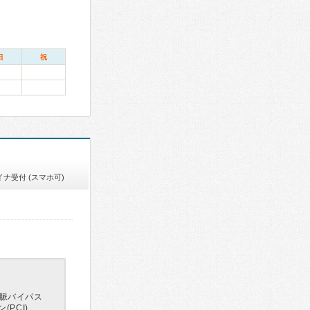
日
祝
イナ受付 (スマホ可)
脈バイパス
PCI)