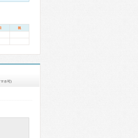
日
祝
スマホ可)