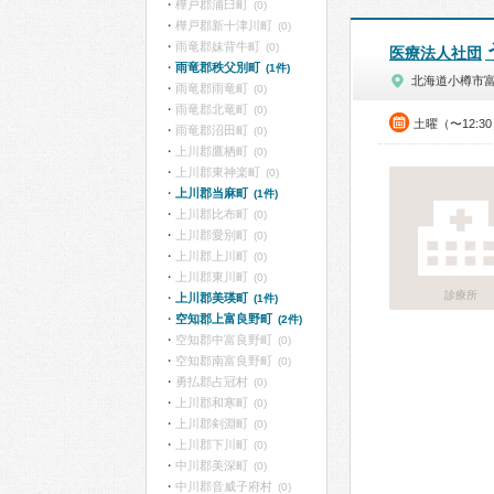
樺戸郡浦臼町
(0)
樺戸郡新十津川町
(0)
雨竜郡妹背牛町
(0)
医療法人社団
雨竜郡秩父別町
(1件)
北海道小樽市
雨竜郡雨竜町
(0)
雨竜郡北竜町
(0)
土曜（〜12:3
雨竜郡沼田町
(0)
上川郡鷹栖町
(0)
上川郡東神楽町
(0)
上川郡当麻町
(1件)
上川郡比布町
(0)
上川郡愛別町
(0)
上川郡上川町
(0)
上川郡東川町
(0)
診療所
上川郡美瑛町
(1件)
空知郡上富良野町
(2件)
空知郡中富良野町
(0)
空知郡南富良野町
(0)
勇払郡占冠村
(0)
上川郡和寒町
(0)
上川郡剣淵町
(0)
上川郡下川町
(0)
中川郡美深町
(0)
中川郡音威子府村
(0)