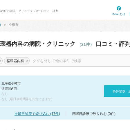
器内科の病院・クリニック 21件 口コミ・評判
Calooとは
道
小樽市
循環器内科の病院・クリニック
口コミ・評
（21件）
×
×
循環器内科
北海道小樽市
循環器内科
条件変更・
なし
なし (曜日や時間帯を指定できます)
土曜日診療で絞り込む (17件)
日曜日診療で絞り込む (0件)