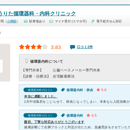
うりた循環器科・内科クリニック
富岡（
小樽駅
）
駐車場あり
マイナ受付 (スマホ可)
電子処方せん対応
0）
3.83
口コミ2件
循環器内科について
【専門外来】
心臓ペースメーカー専門外来
【診療・治療法】
在宅酸素療法
5.0
循環器内科・肺炎
循環器内科の口コミ
本当に感動しました。
4.5
循環器内科
循環器内科の口コミ
親切、丁寧な対応ありがとうございます