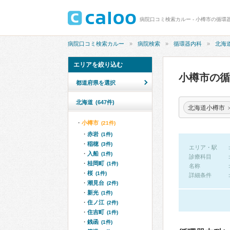
病院口コミ検索カルー - 小樽市の循環
病院口コミ検索カルー
病院検索
循環器内科
北海
エリアを絞り込む
小樽市の
都道府県を選択
北海道
(647件)
北海道小樽市
小樽市
(21件)
赤岩
(1件)
稲穂
(3件)
エリア・駅
入船
(1件)
診療科目
桂岡町
(1件)
名称
桜
(1件)
詳細条件
潮見台
(2件)
新光
(1件)
住ノ江
(2件)
住吉町
(1件)
銭函
(1件)