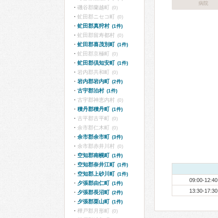
病院
磯谷郡蘭越町
(0)
虻田郡ニセコ町
(0)
虻田郡真狩村
(1件)
虻田郡留寿都村
(0)
虻田郡喜茂別町
(1件)
虻田郡京極町
(0)
虻田郡倶知安町
(1件)
岩内郡共和町
(0)
岩内郡岩内町
(2件)
古宇郡泊村
(1件)
古宇郡神恵内村
(0)
積丹郡積丹町
(1件)
古平郡古平町
(0)
余市郡仁木町
(0)
余市郡余市町
(3件)
余市郡赤井川村
(0)
空知郡南幌町
(1件)
空知郡奈井江町
(1件)
空知郡上砂川町
(1件)
09:00-12:40
夕張郡由仁町
(1件)
13:30-17:30
夕張郡長沼町
(2件)
夕張郡栗山町
(1件)
樺戸郡月形町
(0)