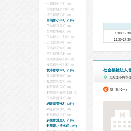
中川郡中川町
(0)
雨竜郡幌加内町
(0)
増毛郡増毛町
(0)
留萌郡小平町
(1件)
苫前郡苫前町
(0)
苫前郡羽幌町
(0)
09:00-12:30
苫前郡初山別村
(0)
13:30-17:30
天塩郡遠別町
(0)
天塩郡天塩町
(0)
宗谷郡猿払村
(0)
枝幸郡浜頓別町
(0)
枝幸郡中頓別町
(0)
社会福祉法人
枝幸郡枝幸町
(1件)
天塩郡豊富町
(0)
北海道小樽市
礼文郡礼文町
(0)
利尻郡利尻町
(0)
朝（8:40〜）
利尻郡利尻富士町
(0)
天塩郡幌延町
(0)
網走郡美幌町
(3件)
網走郡津別町
(0)
斜里郡斜里町
(0)
斜里郡清里町
(1件)
斜里郡小清水町
(1件)