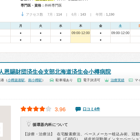
専門医・資格：
外科専門医
アクセス数 7月：
114
| 6月：
143
| 年間：
1,190
月
火
水
木
金
土
09:00-12:00
09:00-12:00
●
●
●
●
●
●
●
●
人恩賜財団済生会支部北海道済生会小樽病院
築港（
小樽築港駅
、
南小樽駅
）
駐車場あり
電子決済可
治療実績
マ
3.96
口コミ4件
循環器内科について
【診療・治療法】
在宅酸素療法、ペースメーカー植込み術、冠動
術（CABG）、経皮的冠動脈インターベーション(