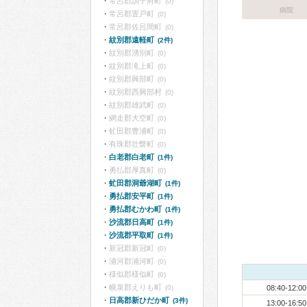
常呂郡訓子府町
(0)
病院
常呂郡置戸町
(0)
常呂郡佐呂間町
(0)
紋別郡遠軽町
(2件)
紋別郡湧別町
(0)
紋別郡滝上町
(0)
紋別郡興部町
(0)
紋別郡西興部村
(0)
紋別郡雄武町
(0)
網走郡大空町
(0)
虻田郡豊浦町
(0)
有珠郡壮瞥町
(0)
白老郡白老町
(1件)
勇払郡厚真町
(0)
虻田郡洞爺湖町
(1件)
勇払郡安平町
(1件)
勇払郡むかわ町
(1件)
沙流郡日高町
(1件)
沙流郡平取町
(1件)
新冠郡新冠町
(0)
浦河郡浦河町
(0)
様似郡様似町
(0)
幌泉郡えりも町
(0)
08:40-12:00
日高郡新ひだか町
(3件)
13:00-16:50