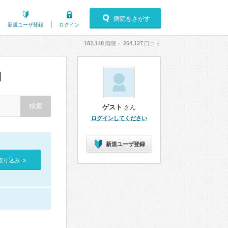
病院をさがす
新規ユーザ登録
ログイン
182,148
病院・
264,127
口コミ
判
ゲスト
さん
ログインしてください
新規ユーザ登録
絞り込み »