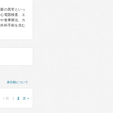
、脈の異常といっ
。心電図検査、エ
法や食事療法、カ
、外科手術を含む
表示順について
« 前
1
2
次 »