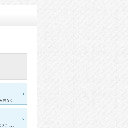
2月中頃風邪をこじらせて、肺炎になってしまい、本来なら入院加療が必要なところですが、仕事の都合上休むことが出来ず、連続8日間連続点滴投与して頂き、なんとか回復することが出来ましたが、私が、感動、感謝し
健康診断にて右脚ブロックと判定が出たため、急遽受診をさせていただきました。 予約なしで受診したので、待ち時間は30分ほどでした。 心電図の検査をしていただきましたが、スタッフの方々がとても優しかっ