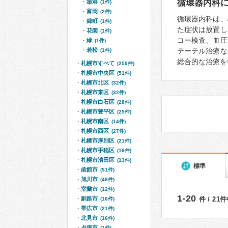
循環器内科
築港
(1件)
富岡
(2件)
循環器内科は、
錦町
(1件)
た症状は放置し
花園
(1件)
コー検査、血圧
緑
(1件)
若松
テーテル治療な
(1件)
総合的な治療を
札幌市すべて
(259件)
札幌市中央区
(51件)
札幌市北区
(32件)
札幌市東区
(32件)
札幌市白石区
(28件)
札幌市豊平区
(25件)
札幌市南区
(14件)
札幌市西区
(27件)
札幌市厚別区
(21件)
札幌市手稲区
(16件)
札幌市清田区
(13件)
標準
函館市
(51件)
旭川市
(48件)
室蘭市
(12件)
1-20
釧路市
件 / 21
(16件)
帯広市
(21件)
北見市
(16件)
夕張市
(1件)