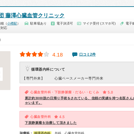
団 藤澤心臓血管クリニック
稲穂（
小樽駅
）
駐車場あり
電子決済可
マイナ受付 (スマホ可)
電子
療対応
0）
4.18
口コミ2件
循環器内科について
【専門外来】
心臓ペースメーカー専門外来
心臓血管外科・下肢静脈瘤・だるい・むくみ
5.0
累計約3000肢の日帰り手術をされている、信頼の実績を持つ名医さん
ゃいます。
心臓血管外科
4.5
下肢静脈瘤を治療して頂きました
診療科：
循環器内科
、外科、心臓血管外科