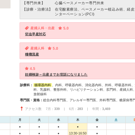
【専門外来】
心臓ペースメーカー専門外来
【診療・治療法】
在宅酸素療法、ペースメーカー植込み術、経皮
ンターベーション(PCI)
産婦人科・出産
5.0
切迫早産対応
産婦人科
5.0
稽榴流産
4.5
妊婦検診～出産までお世話になりました
診療科：
循環器内科
、内科、呼吸器内科、消化器内科、外科、呼吸器外科、
科、乳腺科、整形外科、リハビリテーション科、肛門科、産婦人科
放射線科
専門医・資格：
アクセス数 7月：
339
| 6月：
283
| 年間：
3,469
月
火
水
木
金
土
●
●
●
●
●
13:30-16:50
●
●
●
●