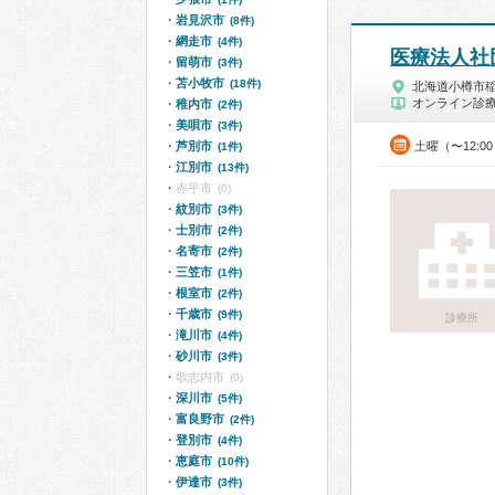
岩見沢市
(8件)
網走市
(4件)
医療法人社
留萌市
(3件)
苫小牧市
(18件)
北海道小樽市
オンライン診
稚内市
(2件)
美唄市
(3件)
芦別市
土曜（〜12:0
(1件)
江別市
(13件)
赤平市
(0)
紋別市
(3件)
士別市
(2件)
名寄市
(2件)
三笠市
(1件)
根室市
(2件)
千歳市
(9件)
診療所
滝川市
(4件)
砂川市
(3件)
歌志内市
(0)
深川市
(5件)
富良野市
(2件)
登別市
(4件)
恵庭市
(10件)
伊達市
(3件)