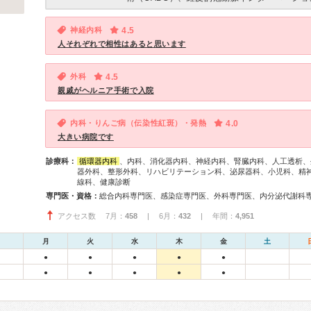
神経内科
4.5
人それぞれで相性はあると思います
外科
4.5
親戚がヘルニア手術で入院
内科・りんご病（伝染性紅斑）・発熱
4.0
大きい病院です
診療科：
循環器内科
、内科、消化器内科、神経内科、腎臓内科、人工透析、
器外科、整形外科、リハビリテーション科、泌尿器科、小児科、精
線科、健康診断
専門医・資格：
アクセス数 7月：
458
| 6月：
432
| 年間：
4,951
月
火
水
木
金
土
●
●
●
●
●
●
●
●
●
●