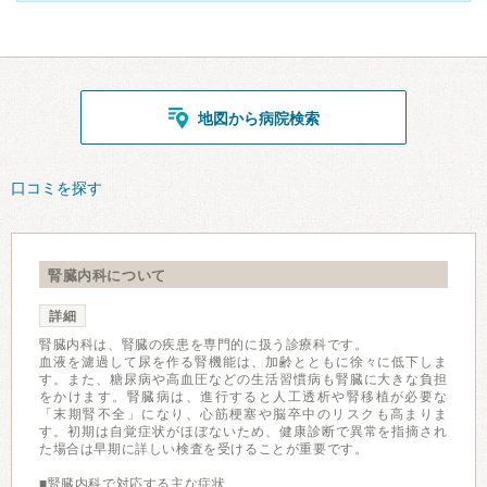
地図から病院検索
口コミを探す
腎臓内科について
詳細
腎臓内科は、腎臓の疾患を専門的に扱う診療科です。
血液を濾過して尿を作る腎機能は、加齢とともに徐々に低下しま
す。また、糖尿病や高血圧などの生活習慣病も腎臓に大きな負担
をかけます。腎臓病は、進行すると人工透析や腎移植が必要な
「末期腎不全」になり、心筋梗塞や脳卒中のリスクも高まりま
す。初期は自覚症状がほぼないため、健康診断で異常を指摘され
た場合は早期に詳しい検査を受けることが重要です。
■腎臓内科で対応する主な症状