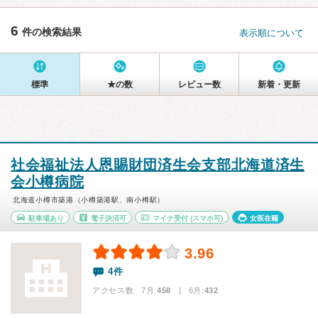
6
件の検索結果
表示順について
標準
★の数
レビュー数
新着・更新
社会福祉法人恩賜財団済生会支部北海道済生
会小樽病院
北海道小樽市築港（小樽築港駅、南小樽駅）
駐車場あり
電子決済可
マイナ受付
(スマホ可)
女医在籍
3.96
4件
アクセス数 7月:
458
| 6月:
432