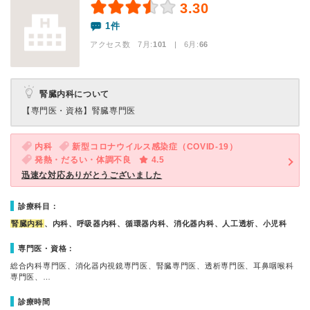
3.30
1件
アクセス数 7月:
101
| 6月:
66
腎臓内科について
【専門医・資格】
腎臓専門医
内科
新型コロナウイルス感染症（COVID-19）
発熱・だるい・体調不良
4.5
迅速な対応ありがとうございました
診療科目：
腎臓内科
、内科、呼吸器内科、循環器内科、消化器内科、人工透析、小児科
専門医・資格：
総合内科専門医、消化器内視鏡専門医、腎臓専門医、透析専門医、耳鼻咽喉科
専門医、…
診療時間