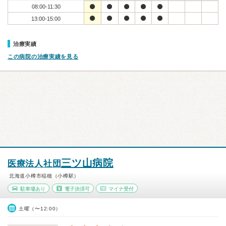
08:00-11:30
13:00-15:00
治療実績
この病院の治療実績を見る
三ツ山病院
医療法人社団
北海道小樽市稲穂（小樽駅）
駐車場あり
電子決済可
マイナ受付
土曜（〜12:00）