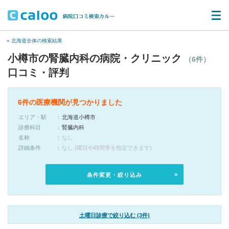
« 北海道全体の検索結果
小樽市の腎臓内科の病院・クリニック
（6件）
口コミ・評判
6件の医療機関が見つかりました
エリア・駅
北海道小樽市
診療科目
腎臓内科
名称
なし
詳細条件
なし (曜日や時間帯を指定できます)
条件変更・絞り込み
土曜日診療で絞り込む (3件)