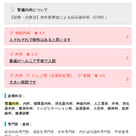
腎臓内科について
【診療・治療法】
体外衝撃波による結石破砕術（ESWL）
神経内科
4.5
人それぞれで相性はあると思います
外科
4.5
親戚がヘルニア手術で入院
内科
りんご病（伝染性紅斑）
発熱
4.0
大きい病院です
診療科目：
腎臓内科
、内科、循環器内科、消化器内科、神経内科、人工透析、外科、消化
器外科、整形外科、リハビリテーション科、泌尿器科、小児科、精神科、放射
線科、健康診断
専門医・資格：
総合内科専門医、感染症専門医、外科専門医、内分泌代謝科専門医、甲状腺専