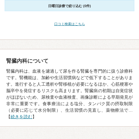
日曜日診療で絞り込む (0件)
口コミ検索はこちら
腎臓内科について
腎臓内科は、血液を濾過して尿を作る腎臓を専門的に扱う診療科
です。腎機能は、加齢や生活習慣病などで低下することがありま
す。進行すると人工透析や腎移植が必要になるほか、心筋梗塞や
脳卒中を発症するリスクも高まります。腎臓病の初期は自覚症状
がほぼないため、尿検査や血液検査、画像診断による早期発見が
非常に重要です。食事療法による塩分、タンパク質の摂取制限
（必要に応じて水分制限）、生活習慣の見直し、薬物療法で…
【
続きを読む
】