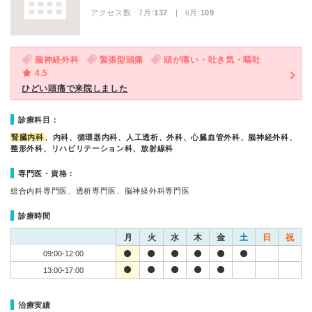
アクセス数 7月:
137
| 6月:
109
脳神経外科
緊張型頭痛
頭が痛い・吐き気・嘔吐
4.5
ひどい頭痛で来院しました
診療科目：
腎臓内科
、内科、循環器内科、人工透析、外科、心臓血管外科、脳神経外科、
整形外科、リハビリテーション科、放射線科
専門医・資格：
総合内科専門医、透析専門医、脳神経外科専門医
診療時間
月
火
水
木
金
土
日
祝
09:00-12:00
13:00-17:00
治療実績