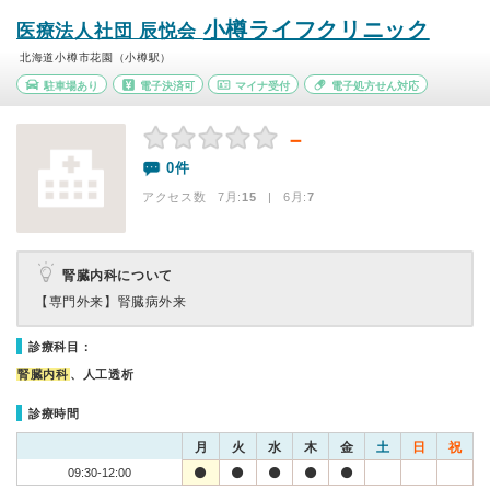
小樽ライフクリニック
医療法人社団 辰悦会
北海道小樽市花園（小樽駅）
駐車場あり
電子決済可
マイナ受付
電子処方せん対応
－
0件
アクセス数 7月:
15
| 6月:
7
腎臓内科について
【専門外来】
腎臓病外来
診療科目：
腎臓内科
、人工透析
診療時間
月
火
水
木
金
土
日
祝
09:30-12:00