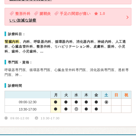
整形外科
腱鞘炎
手足の関節が痛い
1.0
いい加減な診察
診療科目：
腎臓内科
、内科、呼吸器内科、循環器内科、消化器内科、神経内科、人工透
析、心臓血管外科、整形外科、リハビリテーション科、皮膚科、眼科、小児
科、歯科、小児歯科、…
専門医・資格：
呼吸器専門医、循環器専門医、心臓血管外科専門医、消化器病専門医、透析専
門医、神…
診療時間
月
火
水
木
金
土
日
祝
09:00-12:30
13:30-17:00
09:00-12:00
13:30-17:30