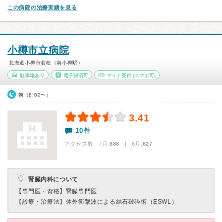
この病院の治療実績を見る
小樽市立病院
北海道小樽市若松（南小樽駅）
駐車場あり
電子決済可
マイナ受付
(スマホ可)
朝（8:00〜）
3.41
10件
アクセス数 7月:
688
| 6月:
627
腎臓内科について
【専門医・資格】
腎臓専門医
【診療・治療法】
体外衝撃波による結石破砕術（ESWL）