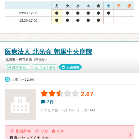
月
火
水
木
金
土
日
祝
09:00-12:00
13:30-17:00
医療法人 北光会 朝里中央病院
北海道小樽市新光（朝里駅）
駐車場あり
マイナ受付
女医在籍
土曜（〜12:00）
2.67
2件
アクセス数 7月:
165
| 6月:
141
形成外科
けが
5.0
親身になってくれます。