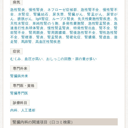
病気
急性腎炎
、
慢性腎炎
、
ネフローゼ症候群
、
急性腎不全
、
慢性腎不
全
、
水腎症
、
腎臓結石
、
尿失禁
、
腎臓がん
、
腎盂がん
、
尿管が
ん
、
膀胱がん
、
IgA腎症
、
ループス腎炎
、
先天性嚢胞性腎疾患
、
先
天性水腎症
、
単純性腎のう胞
、
多発性嚢胞腎
、
急性腎盂腎炎
、
急
速進行性糸球体腎炎
、
慢性腎盂腎炎
、
特発性腎出血
、
腎不全
、
腎
前腎不全
、
腎周囲炎
、
腎周囲膿瘍
、
腎後急性腎不全
、
腎性急性腎
不全
、
腎梗塞
、
腎炎
、
腎盂腎炎
、
腎硬化症
、
腎膿瘍
、
腎虚血
、
遊
走腎
、
馬蹄腎
、
高血圧性腎疾患
症状
むくみ
、
血圧が高い
、
おしっこの回数・尿の量が多い
専門外来
腎臓病外来
専門医・資格
腎臓専門医
診療科目
内科
、
人工透析
腎臓内科の関連項目（口コミ検索）