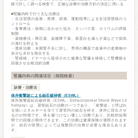
鏡で詳しく調べる検査で、正確な診断や治療方針の決定に用いる
■腎臓内科で行う主な治療法
・生活習慣の改善：禁煙、節酒、運動指導による生活習慣病のコ
ントロール
・食事療法：病期に合わせた塩分、タンパク質、カリウムの摂取
制限
・薬物療法：降圧薬、血糖降下薬、尿蛋白を減らす薬などで病気
の進行を抑える
・透析治療：末期腎不全に対し、専用の機器で血液中の老廃物や
余分な水分を除去する
・腎移植：ドナーから提供された健康な腎臓を移植して腎機能を
回復させる根治的治療
腎臓内科の関連項目（病院検索）
診療・治療法
体外衝撃波による結石破砕術（ESWL）
体外衝撃波結石破砕術（ESWL：Extracorporeal Shock Wave Lit
hotripsy）は、尿管結石の治療の一つであり、「衝撃波」と呼ばれ
る強いエネルギーを当てて尿管内の結石を砕き、体外に排出させ
るのが特徴です。体を傷つけない優しい治療であり、比較的短期
間での回復が期待できます。この治療は健康保険が適用されます
が、結石の状態によっては複数回の治療が必要な場合もありま
す。