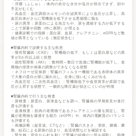
・浮腫（ふしゅ）：体内の余分な水分や塩分が排出できず、顔や
手足がむくむ
・高血圧：血圧調節ホルモンの分泌異常により血圧が上昇し、高
血圧自体がさらに腎機能を低下させる悪循環に陥る
・尿の異常：尿蛋白による泡立ちや、尿を濃縮する力が低下する
ことで尿量や回数（特に夜間）が増える
・健康診断での指摘：蛋白尿、血尿、クレアチニン、eGFRなど数
値が異常となっている（無症状含む）
■腎臓内科で診療する主な疾患
・慢性腎臓病（CKD）：腎機能の低下、もしくは蛋白尿などの異
常が3か月以上続く状態
・急性腎障害（AKI）：数時間～数日で急激に腎機能が低下し、老
廃物の排泄や体液の調整ができなくなる状態
・ネフローゼ症候群：腎臓のフィルター機能である糸球体の異常
で大量の蛋白が尿に漏れ出し、全身に強いむくみが出る
・高血圧症（二次性高血圧）：腎機能低下や血管異常が原因で血
圧が上昇する状態で、一般的な降圧薬が効きにくいのが特徴
■腎臓内科で行う主な検査
・尿検査：尿蛋白、尿潜血などを調べ、腎臓病の早期発見や進行
度を評価する
・血液検査：筋肉の老廃物であるクレアチニンの量を測定し、腎
臓が老廃物を濾過する能力（eGFR）や、体内の電解質のバランス
を評価する
・画像診断（超音波、CTなど）：腎臓の大きさ、形状、腫瘍、嚢
胞、結石による尿路の詰まり、血流状態などを確認する
・腎生検：背中から針を刺して腎臓の組織の一部を採取し、顕微