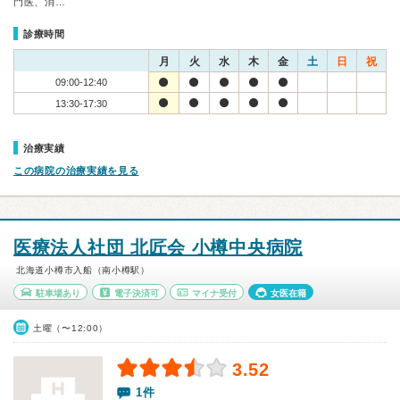
門医、消…
診療時間
月
火
水
木
金
土
日
祝
09:00-12:40
13:30-17:30
治療実績
この病院の治療実績を見る
医療法人社団 北匠会 小樽中央病院
北海道小樽市入船（南小樽駅）
駐車場あり
電子決済可
マイナ受付
女医在籍
土曜（〜12:00）
3.52
1件