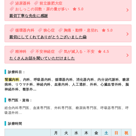
泌尿器科
前立腺肥大症
おしっこの回数・尿の量が多い
5.0
親切丁寧な先生に感謝
循環器内科
狭心症
胸痛・動悸・息切れ
5.0
親切にしてくれてありがとうございました🤗
精神科
不安神経症
気が滅入る・不安
4.5
たくさんお話を聞いていただけました
診療科目：
腎臓内科
、内科、呼吸器内科、循環器内科、消化器内科、内分泌代謝科、糖尿
病科、リウマチ科、神経内科、血液内科、人工透析、外科、心臓血管外科、脳
神経外科、整形外…
専門医・資格：
総合内科専門医、血液専門医、外科専門医、糖尿病専門医、呼吸器専門医、呼
吸器外科…
診療時間
月
火
水
木
金
土
日
祝