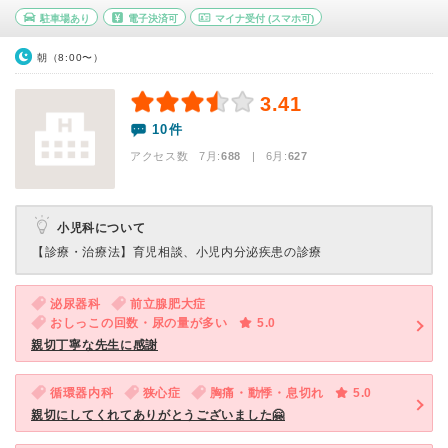
駐車場あり
電子決済可
マイナ受付
(スマホ可)
朝（8:00〜）
3.41
10件
アクセス数 7月:
688
| 6月:
627
小児科について
【診療・治療法】
育児相談、小児内分泌疾患の診療
泌尿器科
前立腺肥大症
おしっこの回数・尿の量が多い
5.0
親切丁寧な先生に感謝
循環器内科
狭心症
胸痛・動悸・息切れ
5.0
親切にしてくれてありがとうございました🤗