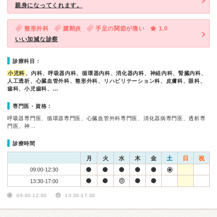
親身になってくれます。
整形外科
腱鞘炎
手足の関節が痛い
1.0
いい加減な診察
診療科目：
小児科
、内科、呼吸器内科、循環器内科、消化器内科、神経内科、腎臓内科、
人工透析、心臓血管外科、整形外科、リハビリテーション科、皮膚科、眼科、
歯科、小児歯科、…
専門医・資格：
呼吸器専門医、循環器専門医、心臓血管外科専門医、消化器病専門医、透析専
門医、神…
診療時間
月
火
水
木
金
土
日
祝
09:00-12:30
13:30-17:00
09:00-12:00
13:30-17:30