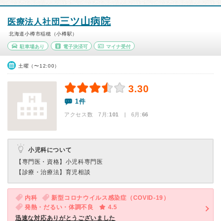
三ツ山病院
医療法人社団
北海道小樽市稲穂（小樽駅）
駐車場あり
電子決済可
マイナ受付
土曜（〜12:00）
3.30
1件
アクセス数 7月:
101
| 6月:
66
小児科について
【専門医・資格】
小児科専門医
【診療・治療法】
育児相談
内科
新型コロナウイルス感染症（COVID-19）
発熱・だるい・体調不良
4.5
迅速な対応ありがとうございました