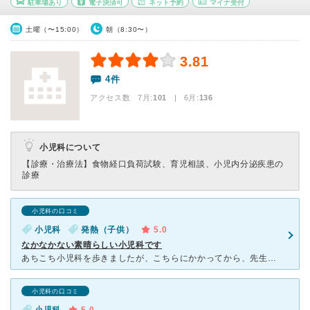
駐車場あり
電子決済可
ネット予約
マイナ受付
土曜（〜15:00）
朝（8:30〜）
3.81
4件
アクセス数 7月:
101
| 6月:
136
小児科について
【診療・治療法】
食物経口負荷試験、育児相談、小児内分泌疾患の
診療
小児科の口コミ
小児科
発熱（子供）
5.0
なかなかない素晴らしい小児科です
あちこち小児科を歩きましたが、こちらにかかってから、先生のことを信頼し、とても満足して通っています。 ワクチンや子供の高熱で何度も先生に、子供達を助けていただいています。 先生はとてもコミュニケー
小児科の口コミ