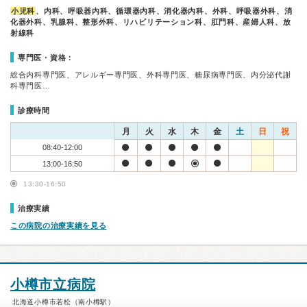
小児科
、内科、呼吸器内科、循環器内科、消化器内科、外科、呼吸器外科、消
化器外科、乳腺科、整形外科、リハビリテーション科、肛門科、産婦人科、放
射線科
専門医・資格：
総合内科専門医、アレルギー専門医、外科専門医、糖尿病専門医、内分泌代謝
科専門医…
診療時間
月
火
水
木
金
土
日
祝
08:40-12:00
13:00-16:50
13:30-16:50
治療実績
この病院の治療実績を見る
小樽市立病院
北海道小樽市若松（南小樽駅）