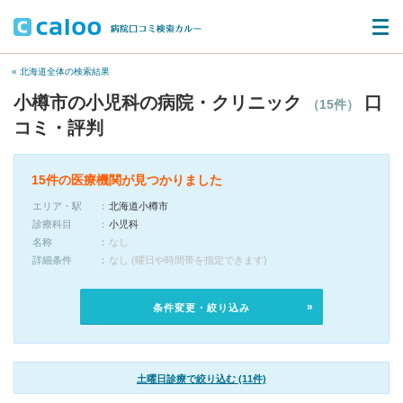
« 北海道全体の検索結果
小樽市の小児科の病院・クリニック
口
（15件）
コミ・評判
15件の医療機関が見つかりました
エリア・駅
北海道小樽市
診療科目
小児科
名称
なし
詳細条件
なし (曜日や時間帯を指定できます)
条件変更・絞り込み
土曜日診療で絞り込む (11件)