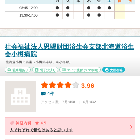
月
火
水
木
金
土
日
祝
08:45-12:00
13:30-17:00
社会福祉法人恩賜財団済生会支部北海道済生
会小樽病院
北海道小樽市築港（小樽築港駅、南小樽駅）
駐車場あり
電子決済可
マイナ受付
(スマホ可)
女医在籍
3.96
4件
アクセス数 7月:
458
| 6月:
432
神経内科
4.5
人それぞれで相性はあると思います