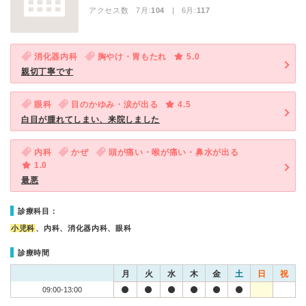
アクセス数 7月:
104
| 6月:
117
消化器内科
胸やけ・胃もたれ
5.0
親切丁寧です
眼科
目のかゆみ・涙が出る
4.5
白目が腫れてしまい、来院しました
内科
かぜ
頭が痛い・喉が痛い・鼻水が出る
1.0
最悪
診療科目：
小児科
、内科、消化器内科、眼科
診療時間
月
火
水
木
金
土
日
祝
09:00-13:00