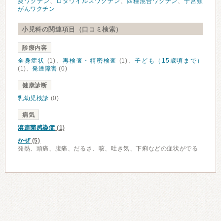
炎ワクチン
、
ロタウイルスワクチン
、
四種混合ワクチン
、
子宮頸
がんワクチン
小児科の関連項目（口コミ検索）
診療内容
全身症状
(1)、
再検査・精密検査
(1)、
子ども（15歳頃まで）
(1)、
発達障害
(0)
健康診断
乳幼児検診
(0)
病気
溶連菌感染症
(1)
かぜ
(5)
発熱、頭痛、腹痛、だるさ、咳、吐き気、下痢などの症状がでる