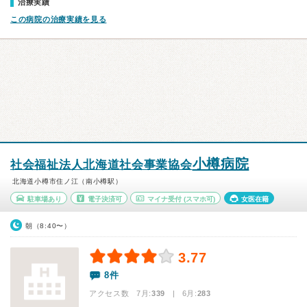
治療実績
この病院の治療実績を見る
小樽病院
社会福祉法人北海道社会事業協会
北海道小樽市住ノ江（南小樽駅）
駐車場あり
電子決済可
マイナ受付
(スマホ可)
女医在籍
朝（8:40〜）
3.77
8件
アクセス数 7月:
339
| 6月:
283