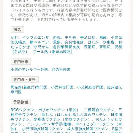
の問題など、子育てに関するさまざまな不安や悩みに対し、専門
家である医師や看護師、助産師などが医学的な視点から説明やア
ドバイスを行うものです。相談内容や所要時間などは医療機関ご
とに特徴があり、通常の診療内で相談が可能な場合もあれば、専
門外来を設け、予約制で行っている場合もあります。
病気
かぜ
、
インフルエンザ
、
斜視
、
中耳炎
、
手足口病
、
虫歯
、
小児気
管支喘息
、
臍ヘルニア
、
風疹
、
突発性発疹
、
はしか
、
水疱瘡
、
お
たふくかぜ
、
小児がん
、
急性細気管支炎
、
夜驚症
、
夢遊症
、
便秘
（乳幼児）
、
プール熱（咽頭結膜熱）
専門外来
小児のアレルギー外来
、
頭の形外来
専門医・資格
周産期(新生児)専門医
、
小児科専門医
、
小児神経専門医
、
臨床遺伝
専門医
予防接種
BCGワクチン
、
ポリオワクチン（単独）
、
二種混合ワクチン
、
三
種混合ワクチン
、
麻しん（はしか）風しん混合ワクチン
、
日本脳
炎ワクチン
、
水疱瘡ワクチン（水痘ワクチン）
、
おたふくかぜワ
クチン
、
インフルエンザ予防接種
、
Hib（ヒブ）ワクチン（単
独）
、
小児用肺炎球菌ワクチン
、
成人用肺炎球菌ワクチン
、
B型肝