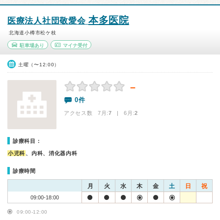
本多医院
医療法人社団敬愛会
北海道小樽市松ケ枝
駐車場あり
マイナ受付
土曜（〜12:00）
－
0件
アクセス数 7月:
7
| 6月:
2
診療科目：
小児科
、内科、消化器内科
診療時間
月
火
水
木
金
土
日
祝
09:00-18:00
09:00-12:00