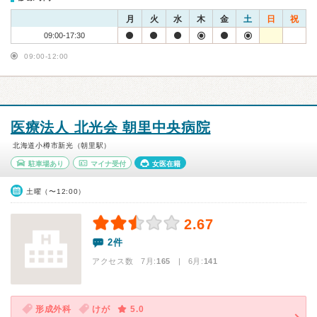
月
火
水
木
金
土
日
祝
09:00-17:30
09:00-12:00
医療法人 北光会 朝里中央病院
北海道小樽市新光（朝里駅）
駐車場あり
マイナ受付
女医在籍
土曜（〜12:00）
2.67
2件
アクセス数 7月:
165
| 6月:
141
形成外科
けが
5.0