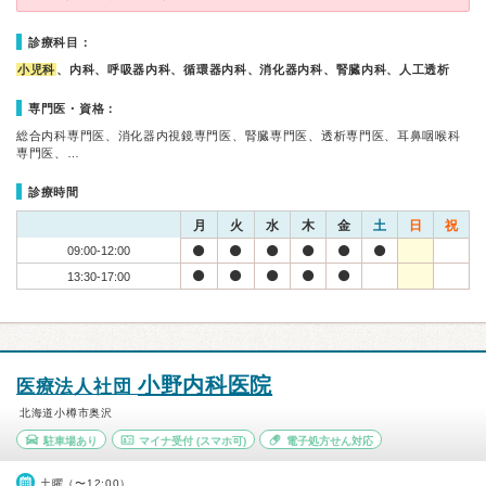
診療科目：
小児科
、内科、呼吸器内科、循環器内科、消化器内科、腎臓内科、人工透析
専門医・資格：
総合内科専門医、消化器内視鏡専門医、腎臓専門医、透析専門医、耳鼻咽喉科
専門医、…
診療時間
月
火
水
木
金
土
日
祝
09:00-12:00
13:30-17:00
小野内科医院
医療法人社団
北海道小樽市奥沢
駐車場あり
マイナ受付
(スマホ可)
電子処方せん対応
土曜（〜12:00）