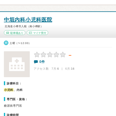
中垣内科小児科医院
北海道小樽市入船（南小樽駅）
駐車場あり
マイナ受付
土曜（〜12:00）
－
0件
アクセス数 7月:
6
| 6月:
16
診療科目：
小児科
、内科
専門医・資格：
糖尿病専門医
診療時間