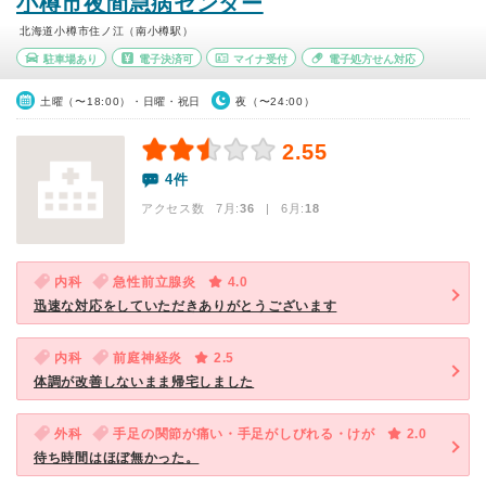
小樽市夜間急病センター
北海道小樽市住ノ江（南小樽駅）
駐車場あり
電子決済可
マイナ受付
電子処方せん対応
土曜（〜18:00）・日曜・祝日
夜（〜24:00）
2.55
4件
アクセス数 7月:
36
| 6月:
18
内科
急性前立腺炎
4.0
迅速な対応をしていただきありがとうございます
内科
前庭神経炎
2.5
体調が改善しないまま帰宅しました
外科
手足の関節が痛い・手足がしびれる・けが
2.0
待ち時間はほぼ無かった。