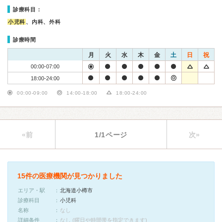
診療科目：
小児科
、内科、外科
診療時間
月
火
水
木
金
土
日
祝
00:00-07:00
18:00-24:00
00:00-09:00
14:00-18:00
18:00-24:00
«前
1/1ページ
次»
15件の医療機関が見つかりました
エリア・駅
北海道小樽市
診療科目
小児科
名称
なし
詳細条件
なし (曜日や時間帯を指定できます)