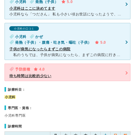
小児科
発熱（子供）
5.0
小児科はここに決めてます
小児科なら「つださん」 私も小さい頃お世話になったようで、息子が初めて熱を出し母に相談した時 つださん行ったら？ と言われそれからお世話になっております。 病院の方は皆さん優しく気さくな方も多いで
小児科の口コミ
小児科
かぜ
発熱（子供）・腹痛・吐き気・嘔吐（子供）
5.0
子供が病気になったらまずこの病院
私のうちでは、子供が病気になったら、まずこの病院に行きます。 先生は、やさしい方で、なおかつ適切な治療をしてくれます。看護師の方もきちんと教育されているのか、そつなく対応してくれて安心感があ
予防接種
4.0
待ち時間は比較的少ない
診療科目：
小児科
専門医・資格：
小児科専門医
診療時間