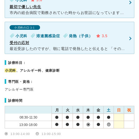
小児科
5.0
親切で優しい先生
市内の総合病院で勤務されていた時からお世話になっています。 独立して新しく開業されたとのことでこちらの病院に切り替えました。 先生は若くて相談しやすいです。診察も丁寧で、診療方針などをわかりや
小児科の口コミ
小児科
溶連菌感染症
発熱（子供）
3.5
受付の応対
最近受診したのですが、朝に電話で発熱したと伝えると 「その他の症状は？」と問われ今の所発熱だけで一度熱冷ましを使用した事、保育所で流行っている感染症など伝えてました。返答は「発熱だけでは先生が検査す
診療科目：
小児科
、アレルギー科、健康診断
専門医・資格：
アレルギー専門医
診療時間
月
火
水
木
金
土
日
祝
08:30-11:30
13:00-18:00
13:00-14:00
13:00-15:00