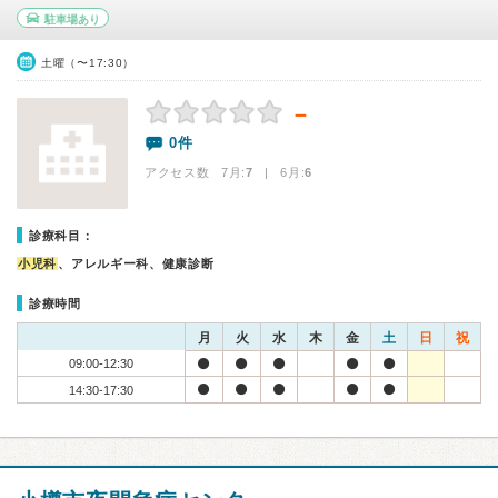
駐車場あり
土曜（〜17:30）
－
0件
アクセス数 7月:
7
| 6月:
6
診療科目：
小児科
、アレルギー科、健康診断
診療時間
月
火
水
木
金
土
日
祝
09:00-12:30
14:30-17:30