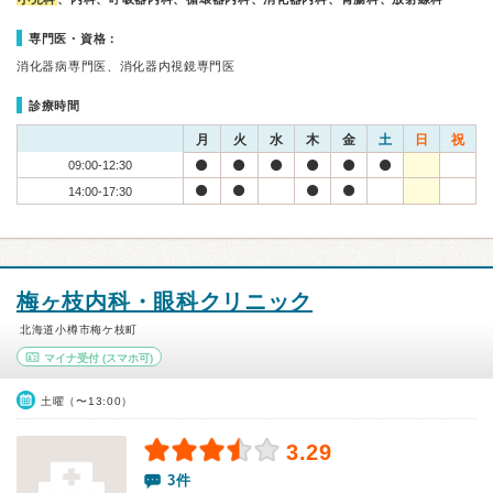
専門医・資格：
消化器病専門医、消化器内視鏡専門医
診療時間
月
火
水
木
金
土
日
祝
09:00-12:30
14:00-17:30
梅ヶ枝内科・眼科クリニック
北海道小樽市梅ケ枝町
マイナ受付
(スマホ可)
土曜（〜13:00）
3.29
3件