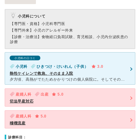
小児科について
【専門医・資格】
小児科専門医
【専門外来】
小児のアレルギー外来
【診療・治療法】
食物経口負荷試験、育児相談、小児内分泌疾患の
診療
小児科の口コミ
小児科
ひきつけ・けいれん（子供）
3.0
熱性ケイレンで救急、そのまま入院
夕方頃、高熱がでたためかかりつけの個人病院に。そしてその帰り道ケイレンを起こしたため、救急外来であるこちらの病院へ電話をしすぐに向かいました。 電話の対応やついてからの対応など含め迅速でしたが、救急
産婦人科
出産
5.0
切迫早産対応
産婦人科
5.0
稽榴流産
診療科目：