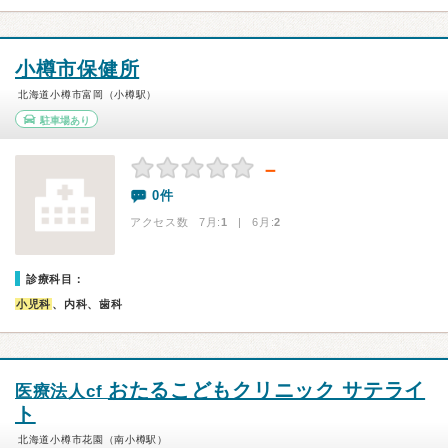
小樽市保健所
北海道小樽市富岡（小樽駅）
駐車場あり
－
0件
アクセス数 7月:
1
| 6月:
2
診療科目：
小児科
、内科、歯科
おたるこどもクリニック サテライ
医療法人cf
ト
北海道小樽市花園（南小樽駅）