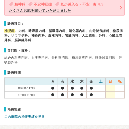
精神科
不安神経症
気が滅入る・不安
4.5
たくさんお話を聞いていただけました
診療科目：
小児科
、内科、呼吸器内科、循環器内科、消化器内科、内分泌代謝科、糖尿病
科、リウマチ科、神経内科、血液内科、腎臓内科、人工透析、外科、心臓血管
外科、脳神経外科…
専門医・資格：
総合内科専門医、血液専門医、外科専門医、糖尿病専門医、呼吸器専門医、呼
吸器外科…
診療時間
月
火
水
木
金
土
日
祝
08:00-11:30
13:00-15:00
治療実績
この病院の治療実績を見る