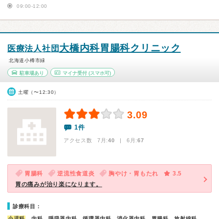
09:00-12:00
大橋内科胃腸科クリニック
医療法人社団
北海道小樽市緑
駐車場あり
マイナ受付
(スマホ可)
土曜（〜12:30）
3.09
1件
アクセス数 7月:
40
| 6月:
67
胃腸科
逆流性食道炎
胸やけ・胃もたれ
3.5
胃の痛みが治り楽になります。
診療科目：
小児科
、内科、呼吸器内科、循環器内科、消化器内科、胃腸科、放射線科