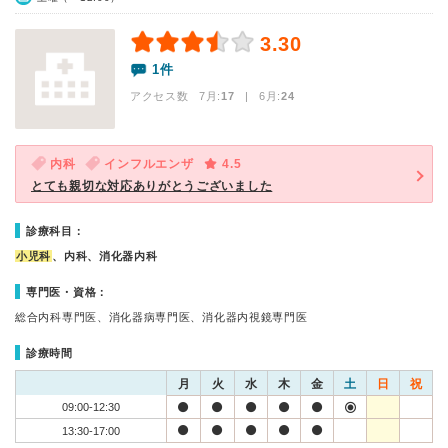
3.30
1件
アクセス数 7月:
17
| 6月:
24
内科
インフルエンザ
4.5
とても親切な対応ありがとうございました
診療科目：
小児科
、内科、消化器内科
専門医・資格：
総合内科専門医、消化器病専門医、消化器内視鏡専門医
診療時間
月
火
水
木
金
土
日
祝
09:00-12:30
13:30-17:00