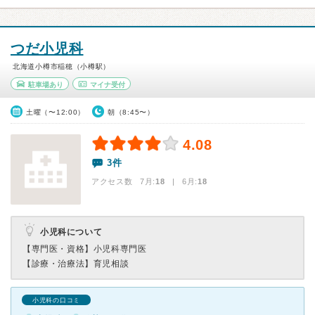
つだ小児科
北海道小樽市稲穂（小樽駅）
駐車場あり
マイナ受付
土曜（〜12:00）
朝（8:45〜）
4.08
3件
アクセス数 7月:
18
| 6月:
18
小児科について
【専門医・資格】
小児科専門医
【診療・治療法】
育児相談
小児科の口コミ