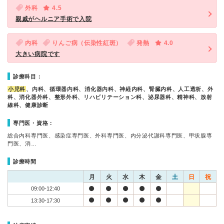
外科
4.5
親戚がヘルニア手術で入院
内科
りんご病（伝染性紅斑）
発熱
4.0
大きい病院です
診療科目：
小児科
、内科、循環器内科、消化器内科、神経内科、腎臓内科、人工透析、外
科、消化器外科、整形外科、リハビリテーション科、泌尿器科、精神科、放射
線科、健康診断
専門医・資格：
総合内科専門医、感染症専門医、外科専門医、内分泌代謝科専門医、甲状腺専
門医、消…
診療時間
月
火
水
木
金
土
日
祝
09:00-12:40
13:30-17:30