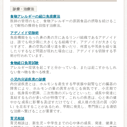
診療・治療法
食物アレルギーの経口免疫療法
医師の管理のもと、食物アレルギーの原因食品の摂取を続けるこ
とで耐性の獲得を目指す治療法。
アデノイド切除術
免疫機能をもった鼻の奥の方にあるリンパ組織であるアデノイド
は、誰でも幼少期に大きくなる組織です。アデノイドが大きくな
りすぎて、鼻の空気の通り道を塞いだり、何度も中耳炎を繰り返
したりするなど問題が現れた場合には、アデノイドを切除する手
術が行われています。
食物経口負荷試験
アレルギー症状を起こすと分かっている、または起こすかもしれ
ない食べ物を食べる検査。
小児内分泌疾患の診療
内分泌疾患とは、ホルモンを産生する甲状腺や副腎などの臓器の
障害により、ホルモンの量の異常が生じる病気です。小児期で
は、低身長や肥満、二次性徴のズレなどといった、成長や発達に
直結するものが多いのが特徴です。これらの疾患は、心と体の健
やかな成長に影響を及ぼすだけでなく、成人後の生活の質（QO
L）を左右することがあるため、早期に発見し、専門医による適切
な治療へ繋げることが重要です。
育児相談
育児相談は、新生児～中学生までの心や体の成長、発達、健康上