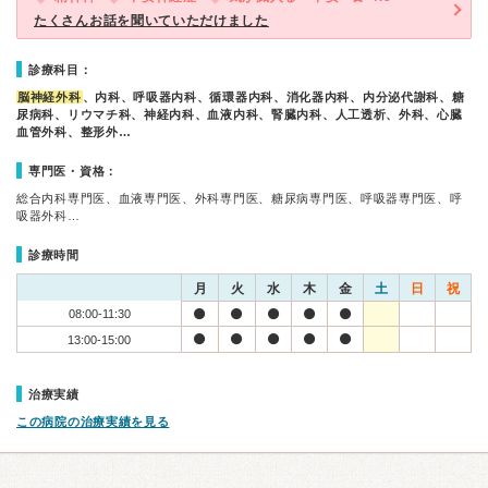
たくさんお話を聞いていただけました
診療科目：
脳神経外科
、内科、呼吸器内科、循環器内科、消化器内科、内分泌代謝科、糖
尿病科、リウマチ科、神経内科、血液内科、腎臓内科、人工透析、外科、心臓
血管外科、整形外…
専門医・資格：
総合内科専門医、血液専門医、外科専門医、糖尿病専門医、呼吸器専門医、呼
吸器外科…
診療時間
月
火
水
木
金
土
日
祝
08:00-11:30
13:00-15:00
治療実績
この病院の治療実績を見る