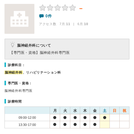
－
0件
アクセス数 7月:
11
| 6月:
10
脳神経外科について
【専門医・資格】
脳神経外科専門医
診療科目：
脳神経外科
、リハビリテーション科
専門医・資格：
脳神経外科専門医
診療時間
月
火
水
木
金
土
日
祝
09:00-12:00
13:30-17:00