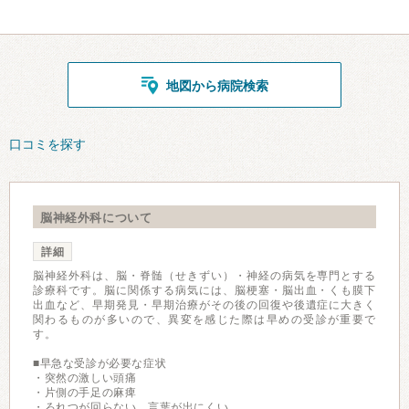
地図から病院検索
口コミを探す
脳神経外科について
詳細
脳神経外科は、脳・脊髄（せきずい）・神経の病気を専門とする
診療科です。脳に関係する病気には、脳梗塞・脳出血・くも膜下
出血など、早期発見・早期治療がその後の回復や後遺症に大きく
関わるものが多いので、異変を感じた際は早めの受診が重要で
す。
■早急な受診が必要な症状
・突然の激しい頭痛
・片側の手足の麻痺
・ろれつが回らない、言葉が出にくい