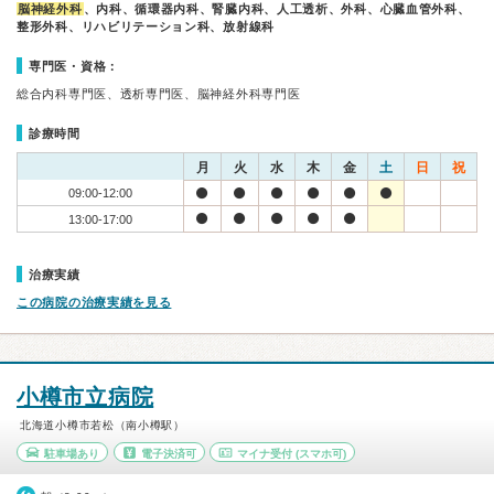
脳神経外科
、内科、循環器内科、腎臓内科、人工透析、外科、心臓血管外科、
整形外科、リハビリテーション科、放射線科
専門医・資格：
総合内科専門医、透析専門医、脳神経外科専門医
診療時間
月
火
水
木
金
土
日
祝
09:00-12:00
13:00-17:00
治療実績
この病院の治療実績を見る
小樽市立病院
北海道小樽市若松（南小樽駅）
駐車場あり
電子決済可
マイナ受付
(スマホ可)