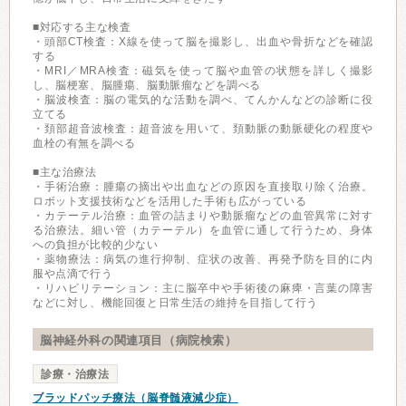
■対応する主な検査
・頭部CT検査：X線を使って脳を撮影し、出血や骨折などを確認
する
・MRI／MRA検査：磁気を使って脳や血管の状態を詳しく撮影
し、脳梗塞、脳腫瘍、脳動脈瘤などを調べる
・脳波検査：脳の電気的な活動を調べ、てんかんなどの診断に役
立てる
・頚部超音波検査：超音波を用いて、頚動脈の動脈硬化の程度や
血栓の有無を調べる
■主な治療法
・手術治療：腫瘍の摘出や出血などの原因を直接取り除く治療。
ロボット支援技術などを活用した手術も広がっている
・カテーテル治療：血管の詰まりや動脈瘤などの血管異常に対す
る治療法。細い管（カテーテル）を血管に通して行うため、身体
への負担が比較的少ない
・薬物療法：病気の進行抑制、症状の改善、再発予防を目的に内
服や点滴で行う
・リハビリテーション：主に脳卒中や手術後の麻痺・言葉の障害
などに対し、機能回復と日常生活の維持を目指して行う
脳神経外科の関連項目（病院検索）
診療・治療法
ブラッドパッチ療法（脳脊髄液減少症）