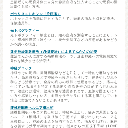
患部近くの硬膜外側に自分の静脈血液を注入することで硬膜の漏
出部位を塞ぐ方法。
ボツリヌストキシン（片頭痛）
ボトックスを筋肉に注射することで、頭痛の痛みを取る治療法。
保険適用外。
光トポグラフィー
光トポグラフィー検査とは、頭の血流を測定することにより、う
つ、双極性障害（躁うつ）、統合失調症などの疾患があるかどう
かを調べる検査。
迷走神経刺激療法（VNS療法）によるてんかんの治療
難治てんかんに対する補助療法の一つ。迷走神経への電気刺激で
発作を減少させる治療法。
神経ブロック
神経やその周辺に局所麻酔薬などを注射して一時的な麻酔をかけ
たり、高周波熱などで神経を麻痺させたりして、痛みやしびれを
和らげる治療です。全身の痛みの緩和に使用されるほか、痛みを
生じている場所を特定する診断や血流改善の目的でも行われま
す。治療には通常、健康保険が適用されます。血液が固まりにく
い方や感染しやすい方、血液をサラサラにする薬を服用している
場合は実施できないことがあります。
腰椎椎間板ヘルニア摘出術
腰椎椎間板ヘルニア摘出術は、神経を圧迫し、痛みの原因となる
ヘルニア（椎間板）を取り除く手術です。飛び出したヘルニアを
直接摘出し、神経の圧迫を解消することで、痛みやしびれ、麻痺
を改善する効果が期待できます。従来からの直視下手術（LOVE