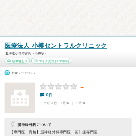
医療法人 小樽セントラルクリニック
北海道小樽市富岡（小樽駅）
駐車場あり
マイナ受付
(スマホ可)
土曜（〜12:00）
－
0件
アクセス数 7月:
6
| 6月:
8
脳神経外科について
【専門医・資格】
脳神経外科専門医、認知症専門医