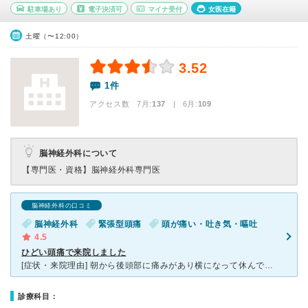
駐車場あり
電子決済可
マイナ受付
女医在籍
土曜（〜12:00）
3.52
1件
アクセス数 7月:
137
| 6月:
109
脳神経外科について
【専門医・資格】
脳神経外科専門医
脳神経外科の口コミ
脳神経外科
緊張型頭痛
頭が痛い・吐き気・嘔吐
4.5
ひどい頭痛で来院しました
[症状・来院理由] 朝から後頭部に痛みがあり横になって休んでいたのですが、午後になってもよくならず、むしろ釘が刺さっているような激痛になり、吐き気もひどくなってきたので来院しました。 [医師の診断
診療科目：