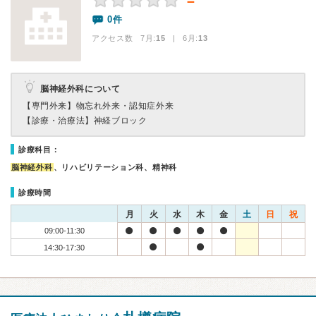
－
0件
アクセス数 7月:
15
| 6月:
13
脳神経外科について
【専門外来】
物忘れ外来・認知症外来
【診療・治療法】
神経ブロック
診療科目：
脳神経外科
、リハビリテーション科、精神科
診療時間
月
火
水
木
金
土
日
祝
09:00-11:30
14:30-17:30