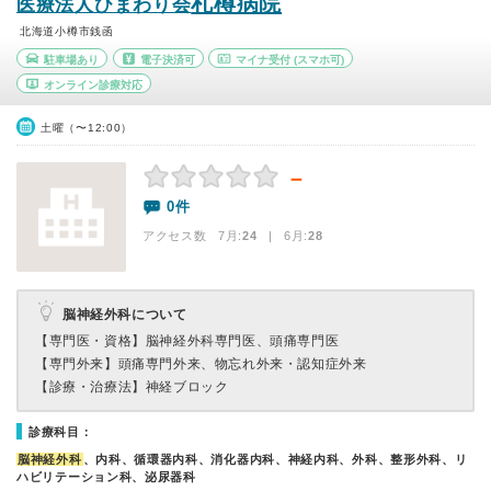
札樽病院
医療法人ひまわり会
北海道小樽市銭函
駐車場あり
電子決済可
マイナ受付
(スマホ可)
オンライン診療対応
土曜（〜12:00）
－
0件
アクセス数 7月:
24
| 6月:
28
脳神経外科について
【専門医・資格】
脳神経外科専門医、頭痛専門医
【専門外来】
頭痛専門外来、物忘れ外来・認知症外来
【診療・治療法】
神経ブロック
診療科目：
脳神経外科
、内科、循環器内科、消化器内科、神経内科、外科、整形外科、リ
ハビリテーション科、泌尿器科