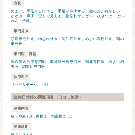
症状
めまい
、
手足がしびれる
、
手足が麻痺する
、
顔の形がおかしい・
ゆがみ・麻痺
、
歪んで見える
、
物忘れがひどい
、
ひきつけ・けい
れん（子供）
専門外来
頭痛専門外来
、
物忘れ外来・認知症外来
、
めまい専門外来
、
頭の
形外来
専門医・資格
脳血管内治療専門医
、
脳神経外科専門医
、
頭痛専門医
、
めまい相
談医
、
認知症専門医
診療科目
リハビリテーション科
脳神経外科の関連項目（口コミ検索）
診療内容
脳・神経
(0)、
再検査・精密検査
(1)
健康診断
脳ドック
(0)