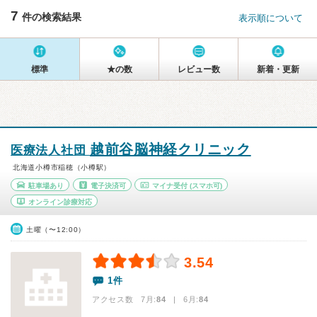
7
件の検索結果
表示順について
標準
★の数
レビュー数
新着・更新
越前谷脳神経クリニック
医療法人社団
北海道小樽市稲穂（小樽駅）
駐車場あり
電子決済可
マイナ受付
(スマホ可)
オンライン診療対応
土曜（〜12:00）
3.54
1件
アクセス数 7月:
84
| 6月:
84