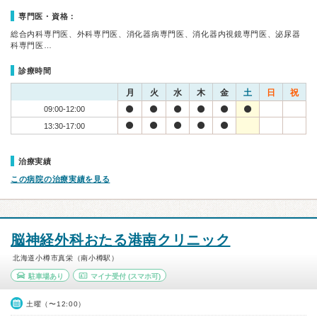
専門医・資格：
総合内科専門医、外科専門医、消化器病専門医、消化器内視鏡専門医、泌尿器
科専門医…
診療時間
月
火
水
木
金
土
日
祝
09:00-12:00
13:30-17:00
治療実績
この病院の治療実績を見る
脳神経外科おたる港南クリニック
北海道小樽市真栄（南小樽駅）
駐車場あり
マイナ受付
(スマホ可)
土曜（〜12:00）