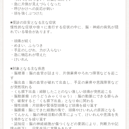
・急に片側が見えづらくなった
・呼びかけへの反応が鈍い
・頭を強くぶつけた
■受診の目安となる主な症状
慢性的な症状や徐々に進行する症状の中に、脳・神経の病気が隠
れている場合があります。
・頭痛が続く
・めまい、ふらつき
・手足のしびれ、力が入らない
・急に物忘れが増えた
・けいれん
■対象となる主な疾患
・脳梗塞：脳の血管が詰まり、片側麻痺やろれつ障害などを起こ
す
・脳出血：脳の血管が破れて出血し、手足の麻痺や意識障害など
が突然現れる
・くも膜下出血：経験したことのない激しい頭痛が突然起こる
・脳動脈瘤（のうどうみゃくりゅう）：脳の動脈にできる膨らみ
で、破裂すると「くも膜下出血」となり命に関わる
・慢性頭痛：片頭痛や緊張型頭痛など頭痛を繰り返す
・脳腫瘍：脳にできた細胞の塊で、頭痛やけいれんの原因となる
・てんかん：脳の神経活動の異常によって、けいれんや意識を失
う発作などを繰り返す
・認知症：脳の神経細胞が傷つくなどの要因により、判断力や記
憶が低下し、日常生活に支障をきたす