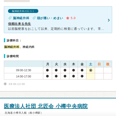
脳神経外科の口コミ
脳神経外科
頭が痛い・めまい
5.0
信頼出来る先生
以前脳梗塞をおこして以来、定期的に検査に通っています。 常にとても込み合っているので時間に余裕をもって通っています。 予約制ですが、待ち時間があるので好きな本等を持参して 行ってますね 待合室
診療科目：
脳神経外科
、神経内科
診療時間
月
火
水
木
金
土
日
祝
09:00-12:30
14:00-17:00
09:00-12:00
医療法人社団 北匠会 小樽中央病院
北海道小樽市入船（南小樽駅）