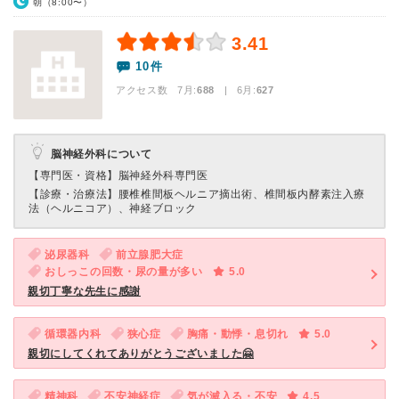
朝（8:00〜）
3.41
10件
アクセス数 7月:
688
| 6月:
627
脳神経外科について
【専門医・資格】
脳神経外科専門医
【診療・治療法】
腰椎椎間板ヘルニア摘出術、椎間板内酵素注入療
法（ヘルニコア）、神経ブロック
泌尿器科
前立腺肥大症
おしっこの回数・尿の量が多い
5.0
親切丁寧な先生に感謝
循環器内科
狭心症
胸痛・動悸・息切れ
5.0
親切にしてくれてありがとうございました🤗
精神科
不安神経症
気が滅入る・不安
4.5