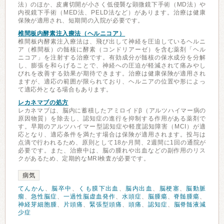
法）のほか、皮膚切開が小さく低侵襲な顕微鏡下手術（MD法）や
内視鏡下手術（MED法、PELD法など）があります。治療は健康
保険が適用され、短期間の入院が必要です。
椎間板内酵素注入療法（ヘルニコア）
椎間板内酵素注入療法は、飛び出して神経を圧迫しているヘルニ
ア（椎間板）の髄核に酵素（コンドリアーゼ）を含む薬剤「ヘル
ニコア」を注射する治療です。有効成分が髄核の保水成分を分解
し、膨張を和らげることで、神経への圧迫が軽減されて痛みやし
びれを改善する効果が期待できます。治療は健康保険が適用され
ますが、適応の範囲が限られており、ヘルニアの位置や形によっ
て適応外となる場合もあります。
レカネマブの処方
レカネマブは、脳内に蓄積したアミロイドβ（アルツハイマー病の
原因物質）を除去し、認知症の進行を抑制する作用がある薬剤で
す。早期のアルツハイマー型認知症や軽度認知障害（MCI）が適
応となり、適応条件を満たす場合は保険が適用されます。投与は
点滴で行われるため、原則として18か月間、2週間に1回の通院が
必要です。また、治療中は、脳の腫れや出血などの副作用のリス
クがあるため、定期的なMRI検査が必要です。
病気
てんかん
、
脳卒中
、
くも膜下出血
、
脳内出血
、
脳梗塞
、
脳動脈
瘤
、
急性脳症
、
一過性脳虚血発作
、
水頭症
、
脳腫瘍
、
脊髄腫瘍
、
神経芽細胞腫
、
片頭痛
、
緊張型頭痛
、
頭痛
、
認知症
、
脳脊髄液減
少症