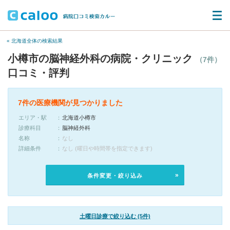
« 北海道全体の検索結果
小樽市の脳神経外科の病院・クリニック
（7件）
口コミ・評判
7件の医療機関が見つかりました
エリア・駅
北海道小樽市
診療科目
脳神経外科
名称
なし
詳細条件
なし (曜日や時間帯を指定できます)
条件変更・絞り込み
土曜日診療で絞り込む (5件)