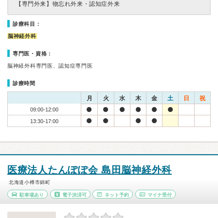
【専門外来】
物忘れ外来・認知症外来
診療科目：
脳神経外科
専門医・資格：
脳神経外科専門医、認知症専門医
診療時間
月
火
水
木
金
土
日
祝
09:00-12:00
13:30-17:00
医療法人たんぽぽ会 島田脳神経外科
北海道小樽市錦町
駐車場あり
電子決済可
ネット予約
マイナ受付