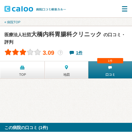
« 病院TOP
大橋内科胃腸科クリニック
医療法人社団
の口コミ・
評判
3.09
1件
？
1件
TOP
地図
口コミ
この病院の口コミ (1件)