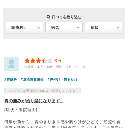
口コミを絞り込む
3.5
洋麺屋（本人・40代・男性・掲載口コミ1件）
胃腸科
逆流性食道炎
胸やけ・胃もたれ
この口コミは受診から5年以上経過しています。
胃の痛みが治り楽になります。
[症状・来院理由]
何年か前から、胃のきりきり感や胸やけがひどく、逆流性食
道炎と診断されてから、毎月1回通院しています。この病気は