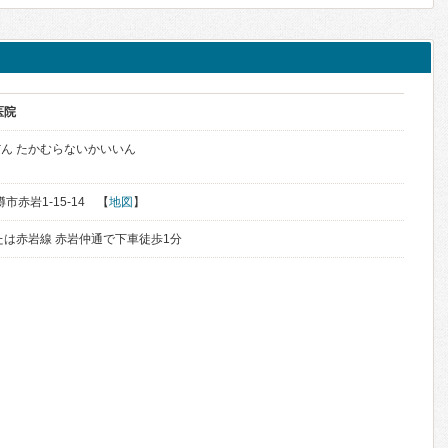
医院
ん たかむらないかいいん
樽市赤岩1-15-14 【
地図
】
たは赤岩線 赤岩仲通で下車徒歩1分