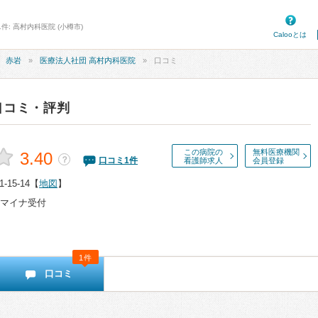
件: 高村内科医院 (小樽市)
Calooとは
赤岩
医療法人社団 高村内科医院
口コミ
口コミ・評判
この病院の
無料医療機関
3.40
？
口コミ
1
件
看護師求人
会員登録
15-14
【
地図
】
マイナ受付
1件
口コミ