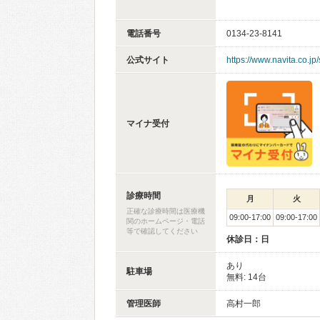
電話番号
0134-23-8141
公式サイト
https://www.navita.co.jp
マイナ受付
診療時間
月
火
正確な診療時間は医療機
09:00-17:00
09:00-17:00
関のホームページ・電話
等で確認してください
休診日：日
あり
駐車場
無料: 14台
管理医師
高村一郎