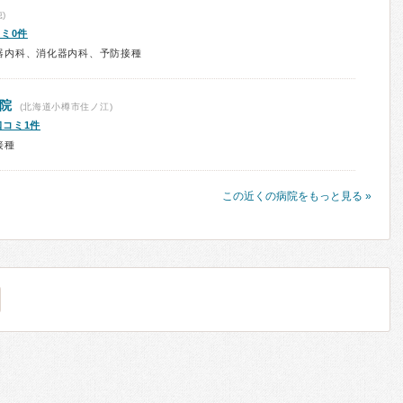
)
ミ0件
器内科、消化器内科、予防接種
院
(北海道小樽市住ノ江)
口コミ1件
接種
この近くの病院をもっと見る »