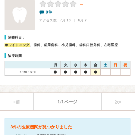
－
0件
アクセス数 7月:
10
| 6月:
7
診療科目：
ホワイトニング
、歯科、歯周病科、小児歯科、歯科口腔外科、在宅医療
診療時間
月
火
水
木
金
土
日
祝
09:30-18:30
«前
1/1ページ
次»
3件の医療機関が見つかりました