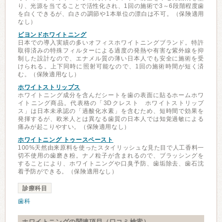
り、光源を当てることで活性化され、1回の施術で3～6段階程度歯
を白くできるが、白さの調節や1本単位の漂白は不可。（保険適用
なし）
ビヨンドホワイトニング
日本での導入実績の多いオフィスホワイトニングブランド。特許
取得済みの特殊フィルターによる過度の発熱や有害な紫外線を抑
制した設計なので、エナメル質の薄い日本人でも安全に施術を受
けられる。上下同時に照射可能なので、1回の施術時間が短く済
む。（保険適用なし）
ホワイトストリップス
ホワイトニング成分を含んだシートを歯の表面に貼るホームホワ
イトニング商品。代表格の「3Dクレスト ホワイトストリップ
ス」は日本未承認の「過酸化水素」を含むため、短時間で効果を
発揮するが、欧米人とは異なる歯質の日本人では知覚過敏による
痛みが起こりやすい。（保険適用なし）
ホワイトニング トゥースペースト
100%天然由来原料を使ったスタイリッシュな見た目で人工香料一
切不使用の歯磨き粉。ナノ粒子が含まれるので、ブラッシングを
することにより、ホワイトニングや口臭予防、歯垢除去、歯石沈
着予防ができる。（保険適用なし）
診療科目
歯科
ホワイトニングの関連項目（口コミ検索）