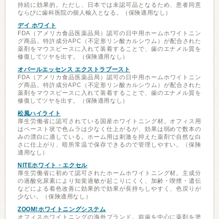
持続に効果的。ただし、日本では未認可品となるため、患者同意
ならびに歯科医院の個人輸入となる。（保険適用なし）
デイ ホワイト
FDA（アメリカ食品医薬品局）認可の日中用ホームホワイトニン
グ商品。特許成分APC（不定形リン酸カルシウム）が配合された
薬剤をマウスピースに入れて装着することで、歯のエナメル質を
修復してツヤを出す。（保険適用なし）
オパールエッセンス エクストラブースト
FDA（アメリカ食品医薬品局）認可の日中用ホームホワイトニン
グ商品。特許成分APC（不定形リン酸カルシウム）が配合された
薬剤をマウスピースに入れて装着することで、歯のエナメル質を
修復してツヤを出す。（保険適用なし）
松風ハイライト
厚生労働省に認可されている国産ホワイトニング材。オフィス用
はペースト状で色ムラは少なく仕上がるが、効果は弱めで数本の
みの漂白に適している。ホーム用は刺激を抑えた薬剤で自然な白
さに仕上がり、暗所常温で保存できるので管理しやすい。（保険
適用なし）
NITEホワイト・エクセル
厚生労働省に初めて認可されたホームホワイトニング材。主成分
の過酸化尿素により知覚過敏が起こりにくく、加齢・喫煙・遺伝
などによる着色改善に効果的で効果が長持ちしやすく、色戻りが
少ない。（保険適用なし）
ZOOM!ホワイトニングシステム
オフィスホワイトニングの海外ブランド。前歯を中心に薬剤を塗