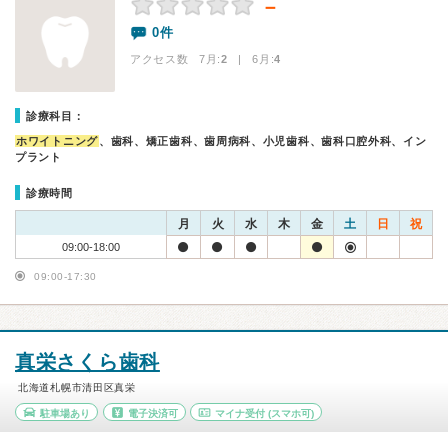
－
0件
アクセス数 7月:
2
| 6月:
4
診療科目：
ホワイトニング
、歯科、矯正歯科、歯周病科、小児歯科、歯科口腔外科、イン
プラント
診療時間
月
火
水
木
金
土
日
祝
09:00-18:00
09:00-17:30
真栄さくら歯科
北海道札幌市清田区真栄
駐車場あり
電子決済可
マイナ受付
(スマホ可)