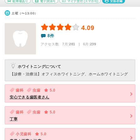
駐車場あり
電子決済可
マイナ受付
(スマホ可)
女医在籍
土曜（〜13:00）
4.09
8件
アクセス数 7月:
281
| 6月:
239
ホワイトニングについて
【診療・治療法】
オフィスホワイトニング、ホームホワイトニング
歯科
虫歯
5.0
安心できる歯医者さん
歯科
虫歯
5.0
丁寧
小児歯科
5.0