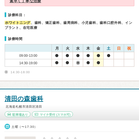
素早く丁寧な治療
診療科目：
ホワイトニング
、歯科、矯正歯科、歯周病科、小児歯科、歯科口腔外科、イン
プラント、在宅医療
診療時間
月
火
水
木
金
土
日
祝
09:00-13:00
14:30-19:00
14:30-18:00
清田の森歯科
北海道札幌市清田区清田
駐車場あり
マイナ受付
(スマホ可)
土曜（〜17:30）