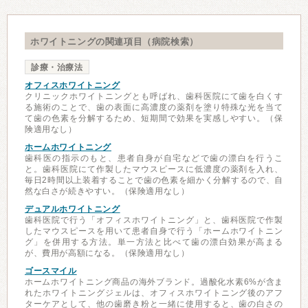
ホワイトニングの関連項目（病院検索）
診療・治療法
オフィスホワイトニング
クリニックホワイトニングとも呼ばれ、歯科医院にて歯を白くす
る施術のことで、歯の表面に高濃度の薬剤を塗り特殊な光を当て
て歯の色素を分解するため、短期間で効果を実感しやすい。（保
険適用なし）
ホームホワイトニング
歯科医の指示のもと、患者自身が自宅などで歯の漂白を行うこ
と。歯科医院にて作製したマウスピースに低濃度の薬剤を入れ、
毎日2時間以上装着することで歯の色素を細かく分解するので、自
然な白さが続きやすい。（保険適用なし）
デュアルホワイトニング
歯科医院で行う「オフィスホワイトニング」と、歯科医院で作製
したマウスピースを用いて患者自身で行う「ホームホワイトニン
グ」を併用する方法。単一方法と比べて歯の漂白効果が高まる
が、費用が高額になる。（保険適用なし）
ゴースマイル
ホームホワイトニング商品の海外ブランド。過酸化水素6%が含ま
れたホワイトニングジェルは、オフィスホワイトニング後のアフ
ターケアとして、他の歯磨き粉と一緒に使用すると、歯の白さの