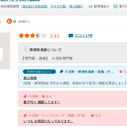
中央区南四条西（
資生館小学校前駅
、
すすきの駅
、
狸小路駅
）
駐車場あり
電子
0）
朝（8:00〜）
3.41
口コミ17件
突発性発疹について
【専門医・資格】
小児科専門医
4
小児科・突発性発疹・発熱（子供）
突発性発疹の口コミ
急な発熱
小児科
5.0
親子代々 感謝してます！
小児科・インフルエンザ・発熱（子供）
5.0
いつも お世話になっております。