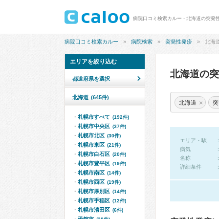
病院口コミ検索カルー - 北海道の突発
病院口コミ検索カルー
病院検索
突発性発疹
北海
エリアを絞り込む
北海道の
都道府県を選択
北海道
(645件)
×
北海道
突
札幌市すべて
(192件)
札幌市中央区
(37件)
札幌市北区
(30件)
エリア・駅
札幌市東区
(21件)
病気
札幌市白石区
(20件)
名称
札幌市豊平区
(19件)
詳細条件
札幌市南区
(14件)
札幌市西区
(19件)
札幌市厚別区
(14件)
札幌市手稲区
(12件)
札幌市清田区
(6件)