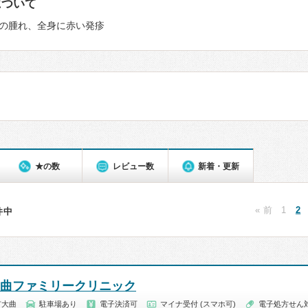
について
の腫れ、全身に赤い発疹
★の数
レビュー数
新着・更新
« 前
1
2
5件中
大曲ファミリークリニック
市大曲
駐車場あり
電子決済可
マイナ受付 (スマホ可)
電子処方せん