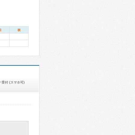
日
祝
受付 (スマホ可)