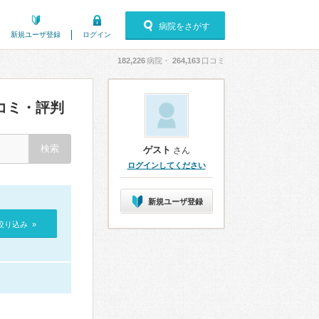
病院をさがす
新規ユーザ登録
ログイン
182,226
病院・
264,163
口コミ
コミ・評判
ゲスト
さん
ログインしてください
新規ユーザ登録
絞り込み »