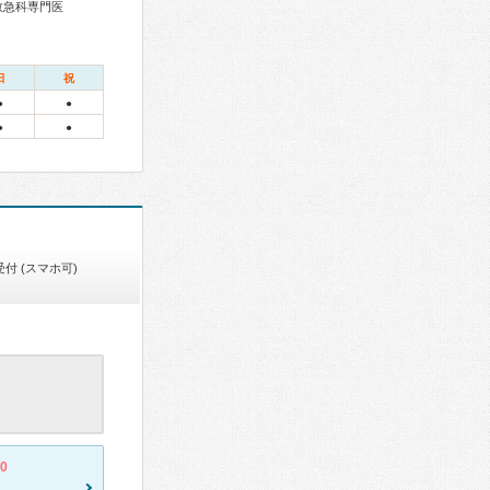
救急科専門医
日
祝
●
●
●
●
付 (スマホ可)
.0