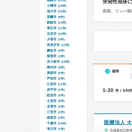
函館市
(29件)
突発性発疹
小樽市
(15件)
高熱、リンパ節
旭川市
(33件)
室蘭市
(8件)
釧路市
(13件)
帯広市
(17件)
北見市
(10件)
夕張市
(3件)
岩見沢市
(12件)
網走市
(4件)
留萌市
(1件)
苫小牧市
(19件)
稚内市
(3件)
標準
美唄市
(2件)
芦別市
(5件)
江別市
(11件)
1-20
赤平市
(1件)
件 / 64
紋別市
(3件)
士別市
(5件)
名寄市
(1件)
三笠市
(1件)
根室市
(1件)
医療法人 
千歳市
(10件)
滝川市
(7件)
北海道北広島