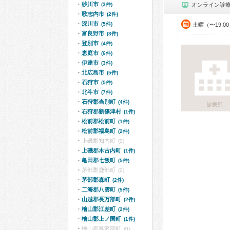
砂川市
(3件)
オンライン診
歌志内市
(2件)
深川市
(5件)
土曜（〜19:
富良野市
(3件)
登別市
(4件)
恵庭市
(6件)
伊達市
(3件)
北広島市
(5件)
石狩市
(5件)
北斗市
(7件)
石狩郡当別町
(4件)
診療所
石狩郡新篠津村
(1件)
松前郡松前町
(1件)
松前郡福島町
(2件)
上磯郡知内町
(0)
上磯郡木古内町
(1件)
亀田郡七飯町
(5件)
茅部郡鹿部町
(0)
茅部郡森町
(2件)
二海郡八雲町
(5件)
山越郡長万部町
(2件)
檜山郡江差町
(2件)
檜山郡上ノ国町
(1件)
檜山郡厚沢部町
(0)