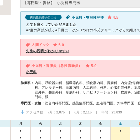
【専門医・資格】
小児科専門医
4.5
小児科・突発性発疹
突発性発疹の口コミ
とても良くしていただきました
人間ドック
5.0
先生の説明がわかりやすい
小児科・胃腸炎（急性胃腸炎）
5.0
小児科
診療科：
内科、呼吸器内科、循環器内科、消化器内科、胃腸科、内分泌代謝
科、アレルギー科、血液内科、人工透析、外科、心臓血管外科、乳
経外科、整形外科、形成外科、リハビリテーション科、皮膚科、泌
門科、眼…
専門医・資格：
アクセス数 7月：
2,075
| 6月：
2,115
| 年間：
23,839
月
火
水
木
金
土
●
●
●
●
●
●
●
●
●
●
●