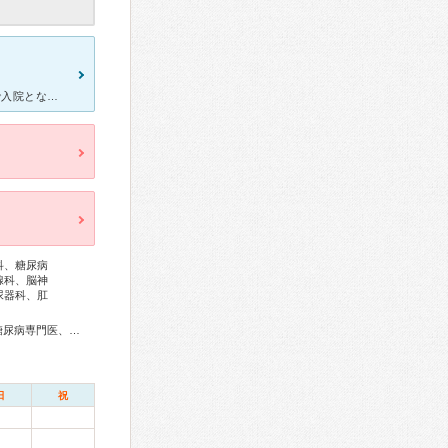
42度の高熱が続く4日目に、かかりつけの小児クリニックからの紹介で入院となりました。血液培養では細菌の特定はできませんでしたが、経過から突発性発疹ではないかということでした。扁桃炎も併発していて食事が
科、糖尿病
腺科、脳神
尿器科、肛
総合内科専門医、感染症専門医、血液専門医、外科専門医、糖尿病専門医、呼吸器専門医、循環器専門医、心臓血管外科専門医、消化器病専門医、消化器外科専門医、肝臓専門医、消化器内視鏡専門医、腎臓専門医、透析専門医、整形外科専門医、手外科専門医、形成外科専門医、皮膚科専門医、眼科専門医、耳鼻咽喉科専門医、産婦人科専門医、乳腺専門医、産科婦人科腹腔鏡技術認定医、小児科専門医、小児神経専門医、麻酔科専門医、細胞診専門医、病理専門医、口腔外科専門医、核医学専門医、放射線科専門医、臨床遺伝専門医、救急科専門医、がん治療認定医
日
祝