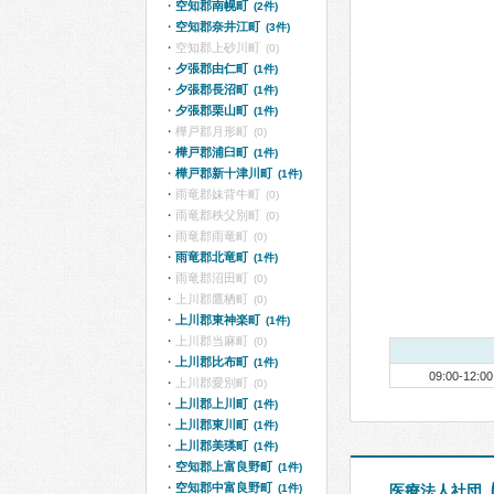
空知郡南幌町
(2件)
空知郡奈井江町
(3件)
空知郡上砂川町
(0)
夕張郡由仁町
(1件)
夕張郡長沼町
(1件)
夕張郡栗山町
(1件)
樺戸郡月形町
(0)
樺戸郡浦臼町
(1件)
樺戸郡新十津川町
(1件)
雨竜郡妹背牛町
(0)
雨竜郡秩父別町
(0)
雨竜郡雨竜町
(0)
雨竜郡北竜町
(1件)
雨竜郡沼田町
(0)
上川郡鷹栖町
(0)
上川郡東神楽町
(1件)
上川郡当麻町
(0)
上川郡比布町
(1件)
09:00-12:00
上川郡愛別町
(0)
上川郡上川町
(1件)
上川郡東川町
(1件)
上川郡美瑛町
(1件)
空知郡上富良野町
(1件)
空知郡中富良野町
(1件)
医療法人社団