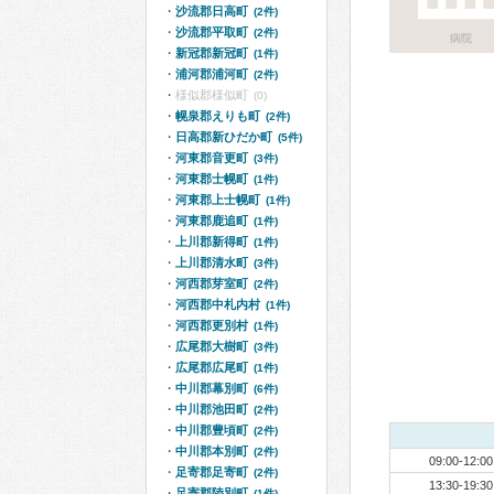
沙流郡日高町
(2件)
沙流郡平取町
(2件)
病院
新冠郡新冠町
(1件)
浦河郡浦河町
(2件)
様似郡様似町
(0)
幌泉郡えりも町
(2件)
日高郡新ひだか町
(5件)
河東郡音更町
(3件)
河東郡士幌町
(1件)
河東郡上士幌町
(1件)
河東郡鹿追町
(1件)
上川郡新得町
(1件)
上川郡清水町
(3件)
河西郡芽室町
(2件)
河西郡中札内村
(1件)
河西郡更別村
(1件)
広尾郡大樹町
(3件)
広尾郡広尾町
(1件)
中川郡幕別町
(6件)
中川郡池田町
(2件)
中川郡豊頃町
(2件)
中川郡本別町
(2件)
09:00-12:00
足寄郡足寄町
(2件)
13:30-19:30
足寄郡陸別町
(1件)