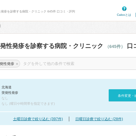
性発疹を診察する病院・クリニック 645件 口コミ・評判
Calooとは
道
突発性発疹を診察する病院・クリニック
口
（645件）
×
発性発疹
北海道
突発性発疹
条件変更・
なし
なし (曜日や時間帯を指定できます)
土曜日診療で絞り込む (397件)
日曜日診療で絞り込む (28件)