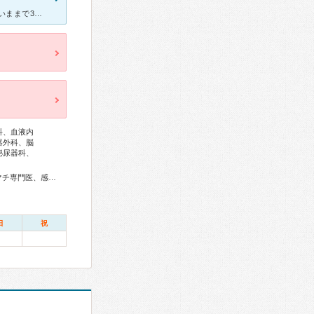
親がここの病院に通院しているのきっかけで息子も通い始めました。 いままで3か所くらい小児科通ってますがここが一番先生がわかりやすく丁寧で親切な病院です。 質問もしやすいし看護師さんも子供にやさ
科、血液内
器外科、脳
泌尿器科、
総合内科専門医、総合診療専門医、アレルギー専門医、リウマチ専門医、感染症専門医、血液専門医、外科専門医、糖尿病専門医、内分泌代謝科専門医、呼吸器専門医、呼吸器外科専門医、気管支鏡専門医、循環器専門医、心臓血管外科専門医、高血圧専門医、不整脈専門医、消化器病専門医、消化器外科専門医、肝臓専門医、消化器内視鏡専門医、泌尿器科専門医、腎臓専門医、透析専門医、脳血管内治療専門医、神経内科専門医、脳神経外科専門医、整形外科専門医、手外科専門医、リハビリテーション科専門医、脊椎脊髄外科専門医、形成外科専門医、熱傷専門医、皮膚科専門医、眼科専門医、気管食道科専門医、耳鼻咽喉科専門医、めまい相談医、産婦人科専門医、婦人科腫瘍専門医、生殖医療専門医、乳腺専門医、産科婦人科腹腔鏡技術認定医、女性ヘルスケア専門医、周産期(新生児)専門医、小児科専門医、老年病専門医、一般病院連携精神医学専門医、精神科専門医、麻酔科専門医、超音波専門医、病理専門医、口腔外科専門医、放射線科専門医、臨床遺伝専門医、救急科専門医、がん薬物療法専門医、がん治療認定医
日
祝