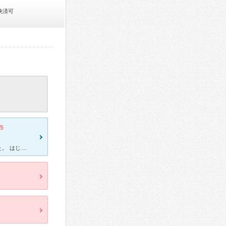
決済可
.5
[症状・来院理由] 夕方から突然、高熱が出て翌日に病院を受診しました。 はじめての高熱で焦りましたが、熱があるわりには元気だなと思いました。 [医師の診断・治療法] 症状が熱だけなので、突発性