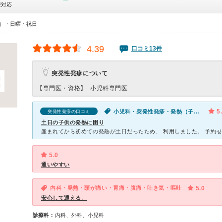
療対応
00）・日曜・祝日
4.39
口コミ13件
突発性発疹について
【専門医・資格】
小児科専門医
5
小児科・突発性発疹・発熱（子供）
突発性発疹の口コミ
土日の子供の発熱に困り
5.0
通いやすい
内科・発熱・頭が痛い・胃痛・腹痛・吐き気・嘔吐
5.0
安心して通える。
診療科：
内科、外科、小児科