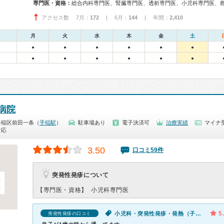
専門医・資格：
総合内科専門医、腎臓専門医、透析専門医、小児科専門医、
アクセス数 7月：
172
| 6月：
144
| 年間：
2,410
月
火
水
木
金
土
●
●
●
●
●
●
●
●
●
●
●
●
病院
手稲区前田一条（
手稲駅
）
駐車場あり
電子決済可
治療実績
マイナ受
対応
3.50
口コミ59件
突発性発疹について
【専門医・資格】
小児科専門医
5
小児科・突発性発疹・発熱（子供）
突発性発疹の口コミ