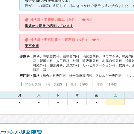
息子が1歳の時から通ってます
婦人科・下腹部の痛み（女性）
5.0
迅速かつ親身で感謝しています
婦人科・子宮筋腫・生理不順（女性）
5.0
子宮全摘
診療科：
内科、呼吸器内科、循環器内科、消化器内科、リウマチ科、神経内
科、腎臓内科、人工透析、外科、呼吸器外科、心臓血管外科、消化
神経外科、整形外科、形成外科、リハビリテーション科、皮膚科、
眼科、耳…
専門医・資格：
アクセス数 7月：
3,223
| 6月：
3,500
| 年間：
41,043
月
火
水
木
金
土
●
●
●
●
●
にひら小児科医院