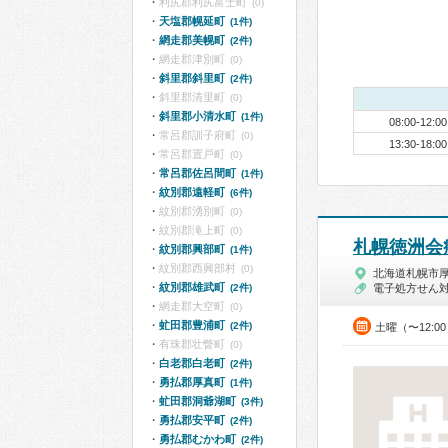
利尻郡利尻富士町
(0)
天塩郡幌延町
(1件)
網走郡美幌町
(2件)
網走郡津別町
(0)
斜里郡斜里町
(2件)
斜里郡清里町
(0)
斜里郡小清水町
(1件)
08:00-12:00
常呂郡訓子府町
(0)
13:30-18:00
常呂郡置戸町
(0)
常呂郡佐呂間町
(1件)
紋別郡遠軽町
(6件)
紋別郡湧別町
(0)
紋別郡滝上町
(0)
札幌徳洲会
紋別郡興部町
(1件)
紋別郡西興部村
(0)
北海道札幌市
紋別郡雄武町
(2件)
電子処方せん
網走郡大空町
(0)
虻田郡豊浦町
(2件)
土曜（〜12:0
有珠郡壮瞥町
(0)
白老郡白老町
(2件)
勇払郡厚真町
(1件)
虻田郡洞爺湖町
(3件)
勇払郡安平町
(2件)
勇払郡むかわ町
(2件)