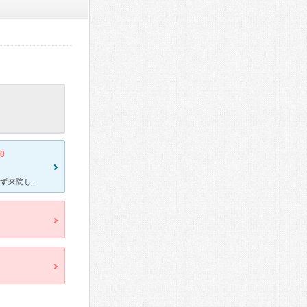
.0
産まれてから初めての発熱が土日だったため、 利用しました。 予約せず来院しました。 土足のまま入れます。 コロナのこともあるので 病院に行くのは不安でしたが 待合室には誰もいなかっ