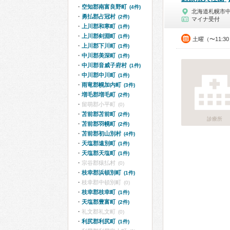
空知郡南富良野町
(4件)
北海道札幌市
勇払郡占冠村
(2件)
マイナ受付
上川郡和寒町
(1件)
上川郡剣淵町
(1件)
土曜（〜11:3
上川郡下川町
(1件)
中川郡美深町
(1件)
中川郡音威子府村
(1件)
中川郡中川町
(1件)
雨竜郡幌加内町
(3件)
増毛郡増毛町
(2件)
留萌郡小平町
(0)
苫前郡苫前町
(2件)
診療所
苫前郡羽幌町
(2件)
苫前郡初山別村
(4件)
天塩郡遠別町
(1件)
天塩郡天塩町
(1件)
宗谷郡猿払村
(0)
枝幸郡浜頓別町
(1件)
枝幸郡中頓別町
(0)
枝幸郡枝幸町
(1件)
天塩郡豊富町
(2件)
礼文郡礼文町
(0)
利尻郡利尻町
(1件)