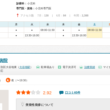
診療科：
小児科
専門医・資格：
小児科専門医
アクセス数 7月：
130
| 6月：
84
| 年間：
2,388
月
火
水
木
金
土
08:00-11:30
08:00-11:30
●
●
●
●
13:30-16:00
13:30-16:00
●
●
病院
厚別区大谷地東（
大谷地駅
）
駐車場あり
電子決済可
治療実績
マイナ
対応
0）
夜（〜19:30）
2.92
口コミ40件
突発性発疹について