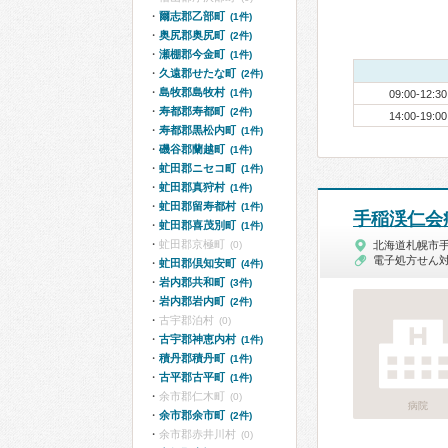
爾志郡乙部町
(1件)
奥尻郡奥尻町
(2件)
瀬棚郡今金町
(1件)
久遠郡せたな町
(2件)
島牧郡島牧村
(1件)
09:00-12:30
寿都郡寿都町
(2件)
14:00-19:00
寿都郡黒松内町
(1件)
磯谷郡蘭越町
(1件)
虻田郡ニセコ町
(1件)
虻田郡真狩村
(1件)
虻田郡留寿都村
(1件)
手稲渓仁会
虻田郡喜茂別町
(1件)
虻田郡京極町
(0)
北海道札幌市
電子処方せん
虻田郡倶知安町
(4件)
岩内郡共和町
(3件)
岩内郡岩内町
(2件)
古宇郡泊村
(0)
古宇郡神恵内村
(1件)
積丹郡積丹町
(1件)
古平郡古平町
(1件)
余市郡仁木町
(0)
病院
余市郡余市町
(2件)
余市郡赤井川村
(0)