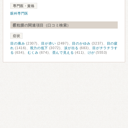
専門医・資格
眼科専門医
霰粒腫の関連項目（口コミ検索）
症状
目の痛み
(2307)、
目が赤い
(2497)、
目のかゆみ
(3237)、
目の疲
れ
(1416)、
視力の低下
(3072)、
涙が出る
(683)、
目がチラチラす
る
(634)、
むくみ
(674)、
歪んで見える
(411)、
けが
(5553)