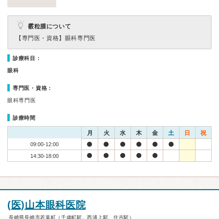
霰粒腫について
【専門医・資格】
眼科専門医
診療科目：
眼科
専門医・資格：
眼科専門医
診療時間
月
火
水
木
金
土
日
祝
09:00-12:00
14:30-18:00
(医)山本眼科医院
長崎県長崎市若葉町（千歳町駅、西浦上駅、住吉駅）