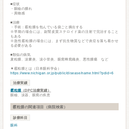
■症状
・眼瞼の腫れ
・異物感
■治療
・手術：霰粒腫を包んでいる袋ごと摘出する
※早期の場合には、副腎皮質ステロイド薬の注射で完治すること
もある
※急性霰粒腫の場合には、まず抗生物質などで炎症を落ち着かせ
る必要がある
■類似の病気
麦粒腫、涙嚢炎、涙小管炎、眼窩蜂窩織炎、悪性腫瘍 など
▼霰粒腫とは（日本眼科学会）
https://www.nichigan.or.jp/public/disease/name.html?pdid=6
治療実績
霰粒腫
（DPC治療実績）
眼瞼、涙器、眼窩の疾患
霰粒腫の関連項目（病院検索）
診療科目
眼科