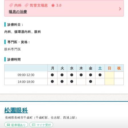
内科
気管支喘息
3.0
喘息の治療
診療科目：
内科、循環器内科、眼科
専門医・資格：
眼科専門医
診療時間
月
火
水
木
金
土
日
祝
09:00-12:30
14:00-18:00
松園眼科
長崎県長崎市千歳町（千歳町駅、住吉駅、西浦上駅）
駐車場あり
マイナ受付