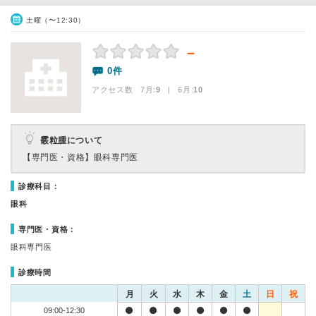
土曜（〜12:30）
－
0件
アクセス数 7月:
9
| 6月:
10
霰粒腫について
【専門医・資格】
眼科専門医
診療科目：
眼科
専門医・資格：
眼科専門医
診療時間
月
火
水
木
金
土
日
祝
09:00-12:30