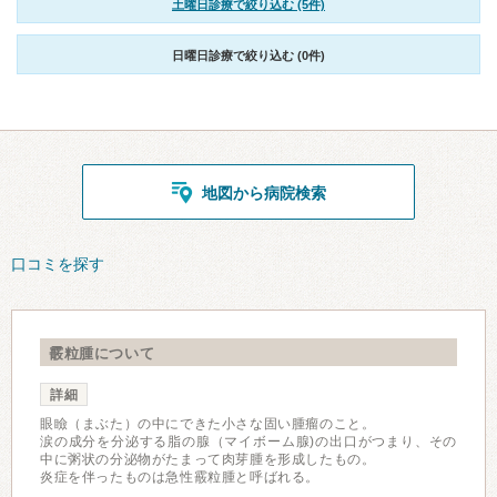
土曜日診療で絞り込む (5件)
日曜日診療で絞り込む (0件)
地図から病院検索
口コミを探す
霰粒腫について
詳細
眼瞼（まぶた）の中にできた小さな固い腫瘤のこと。
涙の成分を分泌する脂の腺（マイボーム腺)の出口がつまり、その
中に粥状の分泌物がたまって肉芽腫を形成したもの。
炎症を伴ったものは急性霰粒腫と呼ばれる。