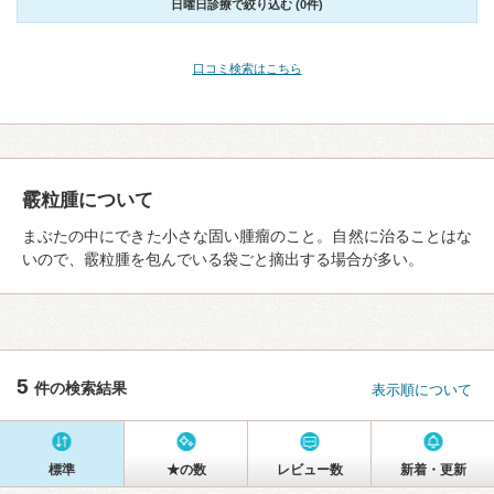
日曜日診療で絞り込む (0件)
口コミ検索はこちら
霰粒腫について
まぶたの中にできた小さな固い腫瘤のこと。自然に治ることはな
いので、霰粒腫を包んでいる袋ごと摘出する場合が多い。
5
件の検索結果
表示順について
標準
★の数
レビュー数
新着・更新