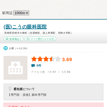
駅周辺
(医)こうの眼科医院
長崎県長崎市大橋町（岩屋橋駅、浦上車庫駅、長崎大学駅）
駐車場あり
マイナ受付
(スマホ可)
土曜（〜12:30）
3.69
4件
アクセス数 7月:
97
| 6月:
85
霰粒腫について
【専門医・資格】
眼科専門医