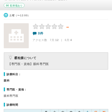
駐車場あり
土曜（〜12:00）
－
0件
アクセス数 7月:
12
| 6月:
4
霰粒腫について
【専門医・資格】
眼科専門医
診療科目：
眼科
専門医・資格：
眼科専門医
診療時間