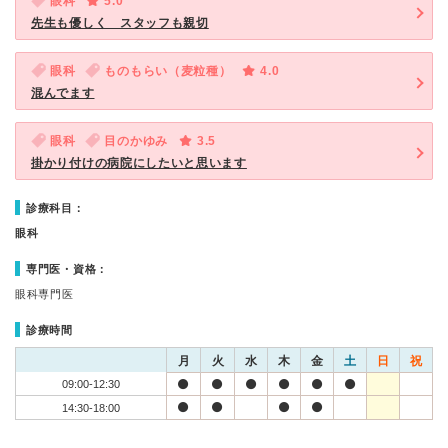
眼科
5.0
先生も優しく スタッフも親切
眼科
ものもらい（麦粒種）
4.0
混んでます
眼科
目のかゆみ
3.5
掛かり付けの病院にしたいと思います
診療科目：
眼科
専門医・資格：
眼科専門医
診療時間
月
火
水
木
金
土
日
祝
09:00-12:30
14:30-18:00