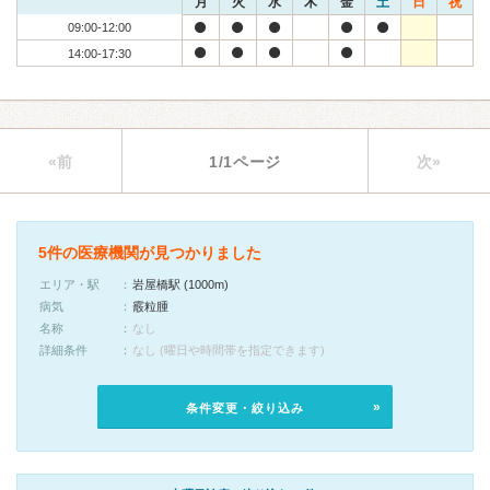
月
火
水
木
金
土
日
祝
09:00-12:00
14:00-17:30
«前
1/1ページ
次»
5件の医療機関が見つかりました
エリア・駅
岩屋橋駅 (1000m)
病気
霰粒腫
名称
なし
詳細条件
なし (曜日や時間帯を指定できます)
条件変更・絞り込み