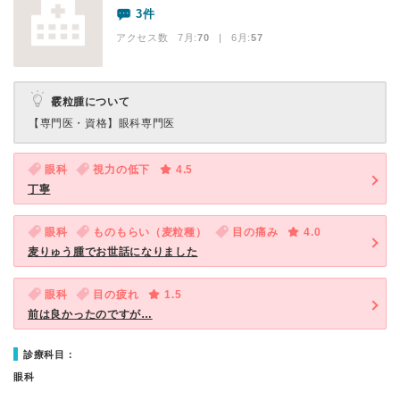
3件
アクセス数 7月:
70
| 6月:
57
霰粒腫について
【専門医・資格】
眼科専門医
眼科
視力の低下
4.5
丁寧
眼科
ものもらい（麦粒種）
目の痛み
4.0
麦りゅう腫でお世話になりました
眼科
目の疲れ
1.5
前は良かったのですが…
診療科目：
眼科