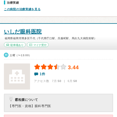
治療実績
この病院の治療実績を見る
いしだ眼科医院
福岡県福岡市博多区千代（千代県庁口駅、呉服町駅、馬出九大病院前駅）
駐車場あり
マイナ受付
土曜（〜13:00）
3.44
1件
アクセス数 7月:
50
| 6月:
58
霰粒腫について
【専門医・資格】
眼科専門医