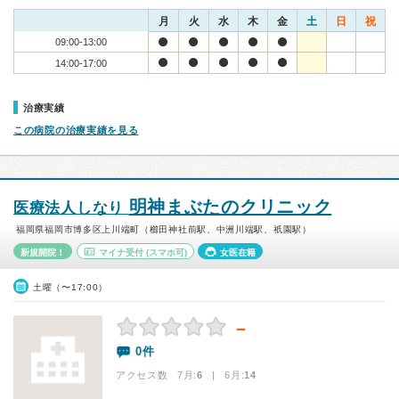
月
火
水
木
金
土
日
祝
09:00-13:00
14:00-17:00
治療実績
この病院の治療実績を見る
明神まぶたのクリニック
医療法人しなり
福岡県福岡市博多区上川端町（櫛田神社前駅、中洲川端駅、祇園駅）
新規開院！
マイナ受付
(スマホ可)
女医在籍
土曜（〜17:00）
－
0件
アクセス数 7月:
6
| 6月:
14