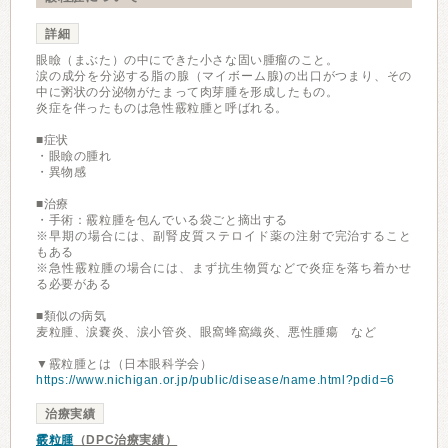
詳細
眼瞼（まぶた）の中にできた小さな固い腫瘤のこと。
涙の成分を分泌する脂の腺（マイボーム腺)の出口がつまり、その
中に粥状の分泌物がたまって肉芽腫を形成したもの。
炎症を伴ったものは急性霰粒腫と呼ばれる。
■症状
・眼瞼の腫れ
・異物感
■治療
・手術：霰粒腫を包んでいる袋ごと摘出する
※早期の場合には、副腎皮質ステロイド薬の注射で完治すること
もある
※急性霰粒腫の場合には、まず抗生物質などで炎症を落ち着かせ
る必要がある
■類似の病気
麦粒腫、涙嚢炎、涙小管炎、眼窩蜂窩織炎、悪性腫瘍 など
▼霰粒腫とは（日本眼科学会）
https://www.nichigan.or.jp/public/disease/name.html?pdid=6
治療実績
霰粒腫
（DPC治療実績）