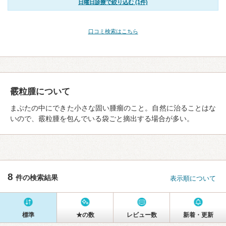
日曜日診療で絞り込む (1件)
口コミ検索はこちら
霰粒腫について
まぶたの中にできた小さな固い腫瘤のこと。自然に治ることはな
いので、霰粒腫を包んでいる袋ごと摘出する場合が多い。
8
件の検索結果
表示順について
標準
★の数
レビュー数
新着・更新