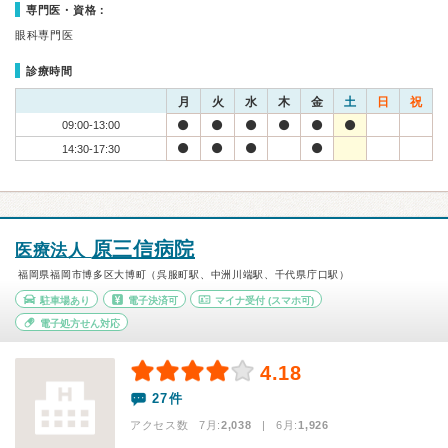
専門医・資格：
眼科専門医
診療時間
月
火
水
木
金
土
日
祝
09:00-13:00
14:30-17:30
原三信病院
医療法人
福岡県福岡市博多区大博町（呉服町駅、中洲川端駅、千代県庁口駅）
駐車場あり
電子決済可
マイナ受付
(スマホ可)
電子処方せん対応
4.18
27件
アクセス数 7月:
2,038
| 6月:
1,926