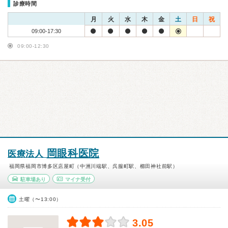
診療時間
月
火
水
木
金
土
日
祝
09:00-17:30
09:00-12:30
岡眼科医院
医療法人
福岡県福岡市博多区店屋町（中洲川端駅、呉服町駅、櫛田神社前駅）
駐車場あり
マイナ受付
土曜（〜13:00）
3.05