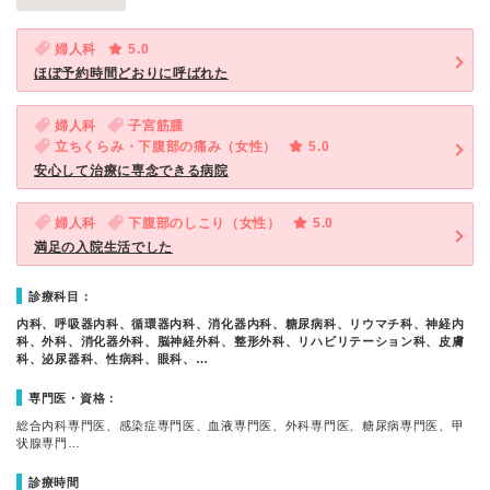
婦人科
5.0
ほぼ予約時間どおりに呼ばれた
婦人科
子宮筋腫
立ちくらみ・下腹部の痛み（女性）
5.0
安心して治療に専念できる病院
婦人科
下腹部のしこり（女性）
5.0
満足の入院生活でした
診療科目：
内科、呼吸器内科、循環器内科、消化器内科、糖尿病科、リウマチ科、神経内
科、外科、消化器外科、脳神経外科、整形外科、リハビリテーション科、皮膚
科、泌尿器科、性病科、眼科、…
専門医・資格：
総合内科専門医、感染症専門医、血液専門医、外科専門医、糖尿病専門医、甲
状腺専門…
診療時間