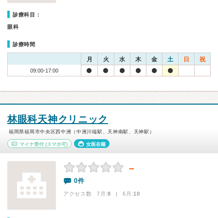
診療科目：
眼科
診療時間
月
火
水
木
金
土
日
祝
09:00-17:00
林眼科天神クリニック
福岡県福岡市中央区西中洲（中洲川端駅、天神南駅、天神駅）
マイナ受付
(スマホ可)
女医在籍
－
0件
アクセス数 7月:
8
| 6月:
10