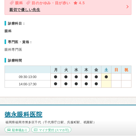
眼科
目のかゆみ・目が赤い
4.5
親切で優しい先生
診療科目：
眼科
専門医・資格：
眼科専門医
診療時間
月
火
水
木
金
土
日
祝
09:30-13:00
14:00-17:30
徳永眼科医院
福岡県福岡市博多区千代（千代県庁口駅、呉服町駅、祇園駅）
駐車場あり
マイナ受付
(スマホ可)