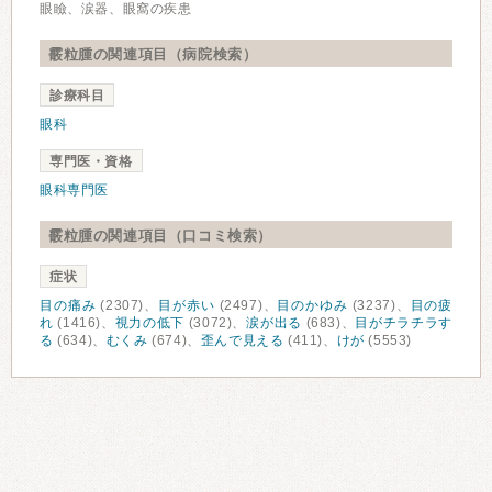
眼瞼、涙器、眼窩の疾患
霰粒腫の関連項目（病院検索）
診療科目
眼科
専門医・資格
眼科専門医
霰粒腫の関連項目（口コミ検索）
症状
目の痛み
(2307)、
目が赤い
(2497)、
目のかゆみ
(3237)、
目の疲
れ
(1416)、
視力の低下
(3072)、
涙が出る
(683)、
目がチラチラす
る
(634)、
むくみ
(674)、
歪んで見える
(411)、
けが
(5553)