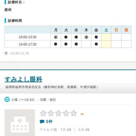
診療科目：
眼科
診療時間
月
火
水
木
金
土
日
祝
10:00-13:30
14:00-17:30
10:00-12:30
すみよし眼科
福岡県福岡市博多区住吉（櫛田神社前駅、祇園駅、中洲川端駅）
土曜（〜18:30）・日曜・祝日
－
0件
アクセス数 7月:
26
| 6月:
36