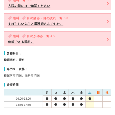
眼科
5.0
入院の際にはご確認ください
眼科
目の痛み・目の疲れ
5.0
すばらしい先生と看護婦さんでした。
眼科
目のかゆみ
4.5
信頼できる眼科。
診療科目：
糖尿病科、眼科
専門医・資格：
糖尿病専門医、眼科専門医
診療時間
月
火
水
木
金
土
日
祝
09:00-13:00
14:30-17:30