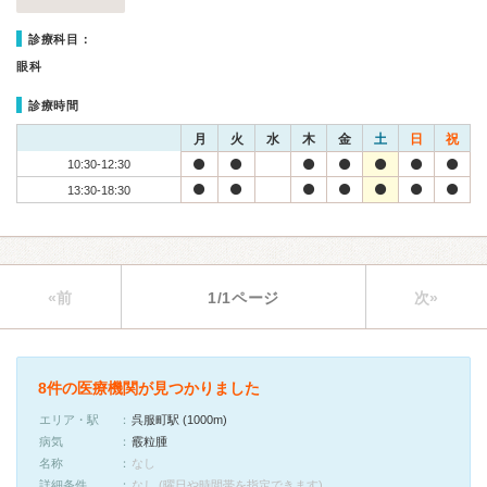
診療科目：
眼科
診療時間
月
火
水
木
金
土
日
祝
10:30-12:30
13:30-18:30
«前
1/1ページ
次»
8件の医療機関が見つかりました
エリア・駅
呉服町駅 (1000m)
病気
霰粒腫
名称
なし
詳細条件
なし (曜日や時間帯を指定できます)