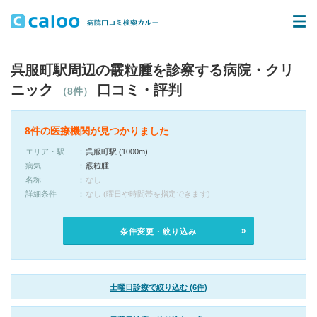
呉服町駅周辺の霰粒腫を診察する病院・クリ
ニック
口コミ・評判
（8件）
8件の医療機関が見つかりました
エリア・駅
呉服町駅 (1000m)
病気
霰粒腫
名称
なし
詳細条件
なし (曜日や時間帯を指定できます)
条件変更・絞り込み
土曜日診療で絞り込む (6件)