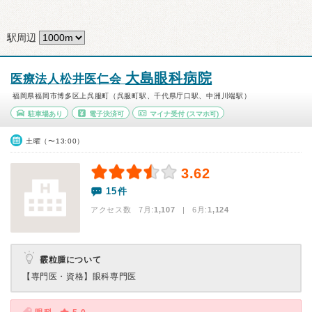
駅周辺
大島眼科病院
医療法人松井医仁会
福岡県福岡市博多区上呉服町（呉服町駅、千代県庁口駅、中洲川端駅）
駐車場あり
電子決済可
マイナ受付
(スマホ可)
土曜（〜13:00）
3.62
15件
アクセス数 7月:
1,107
| 6月:
1,124
霰粒腫について
【専門医・資格】
眼科専門医