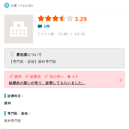
土曜（〜12:30）
3.29
1件
アクセス数 7月:
45
| 6月:
72
霰粒腫について
【専門医・資格】
眼科専門医
眼科
結膜炎
目が赤い
4.0
結膜炎の疑いが有り、診察してもらいました。
診療科目：
眼科
専門医・資格：
眼科専門医