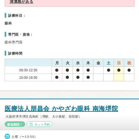
清潔感がある
診療科目：
眼科
専門医・資格：
眼科専門医
診療時間
月
火
水
木
金
土
日
祝
09:30-12:30
15:00-18:30
医療法人朋昌会 かやざわ眼科 南海堺院
大阪府堺市堺区戎島町（堺駅、大小路駅、宿院駅）
新規開院！
ネット予約
土曜（〜13:00）