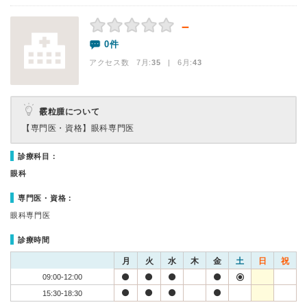
－
0件
アクセス数 7月:
35
| 6月:
43
霰粒腫について
【専門医・資格】
眼科専門医
診療科目：
眼科
専門医・資格：
眼科専門医
診療時間
月
火
水
木
金
土
日
祝
09:00-12:00
15:30-18:30