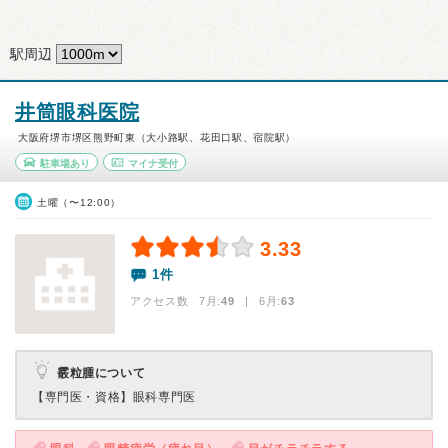
駅周辺
井筒眼科医院
大阪府堺市堺区熊野町東（大小路駅、花田口駅、宿院駅）
駐車場あり
マイナ受付
土曜（〜12:00）
3.33
1件
アクセス数 7月:
49
| 6月:
63
霰粒腫について
【専門医・資格】
眼科専門医