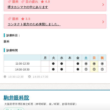
眼科
目の疲れ
4.0
堺タカシマヤの中にあります
眼科
3.5
コンタクト処方のため来院しました。
診療科目：
眼科
診療時間
月
火
水
木
金
土
日
祝
11:00-12:30
14:00-18:30
10:30-12:30
14:00-17:30
駒井眼科院
大阪府堺市堺区柳之町西（神明町駅、綾ノ町駅、妙国寺前駅）