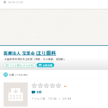
09:00-13:00
ほり眼科
医療法人 宝里会
大阪府堺市堺区市之町西（堺駅、大小路駅、宿院駅）
マイナ受付
(スマホ可)
女医在籍
土曜（〜12:30）
－
0件
アクセス数 7月:
22
| 6月:
24