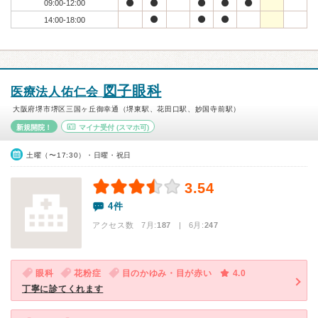
09:00-12:00
14:00-18:00
図子眼科
医療法人佑仁会
大阪府堺市堺区三国ヶ丘御幸通（堺東駅、花田口駅、妙国寺前駅）
新規開院！
マイナ受付
(スマホ可)
土曜（〜17:30）・日曜・祝日
3.54
4件
アクセス数 7月:
187
| 6月:
247
眼科
花粉症
目のかゆみ・目が赤い
4.0
丁寧に診てくれます