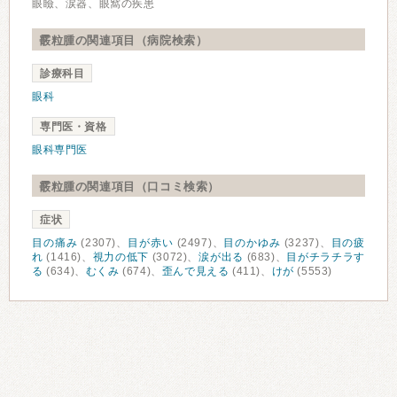
眼瞼、涙器、眼窩の疾患
霰粒腫の関連項目（病院検索）
診療科目
眼科
専門医・資格
眼科専門医
霰粒腫の関連項目（口コミ検索）
症状
目の痛み
(2307)、
目が赤い
(2497)、
目のかゆみ
(3237)、
目の疲
れ
(1416)、
視力の低下
(3072)、
涙が出る
(683)、
目がチラチラす
る
(634)、
むくみ
(674)、
歪んで見える
(411)、
けが
(5553)