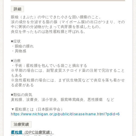
詳細
眼瞼（まぶた）の中にできた小さな固い腫瘤のこと。
涙の成分を分泌する脂の腺（マイボーム腺)の出口がつまり、その
中に粥状の分泌物がたまって肉芽腫を形成したもの。
炎症を伴ったものは急性霰粒腫と呼ばれる。
■症状
・眼瞼の腫れ
・異物感
■治療
・手術：霰粒腫を包んでいる袋ごと摘出する
※早期の場合には、副腎皮質ステロイド薬の注射で完治すること
もある
※急性霰粒腫の場合には、まず抗生物質などで炎症を落ち着かせ
る必要がある
■類似の病気
麦粒腫、涙嚢炎、涙小管炎、眼窩蜂窩織炎、悪性腫瘍 など
▼霰粒腫とは（日本眼科学会）
https://www.nichigan.or.jp/public/disease/name.html?pdid=6
治療実績
霰粒腫
（DPC治療実績）