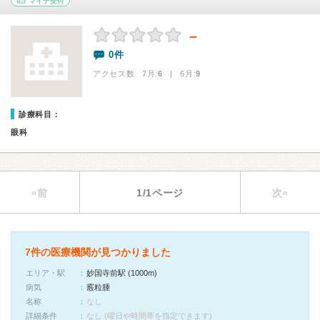
マイナ受付
－
0件
アクセス数 7月:
6
| 6月:
9
診療科目：
眼科
«前
1/1ページ
次»
7件の医療機関が見つかりました
エリア・駅
妙国寺前駅 (1000m)
病気
霰粒腫
名称
なし
詳細条件
なし (曜日や時間帯を指定できます)