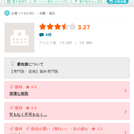
電子決済可
マイナ受付
(スマホ可)
電子処方せん対応
女医在籍
土曜（〜12:30）・日曜・祝日
3.27
4件
アクセス数 7月:
127
| 6月:
193
霰粒腫について
【専門医・資格】
眼科専門医
眼科
4.0
清潔な病院
眼科
4.0
可もなく不可もなく…
眼科
顔色が悪い（青白い）・目の疲れ
3.5