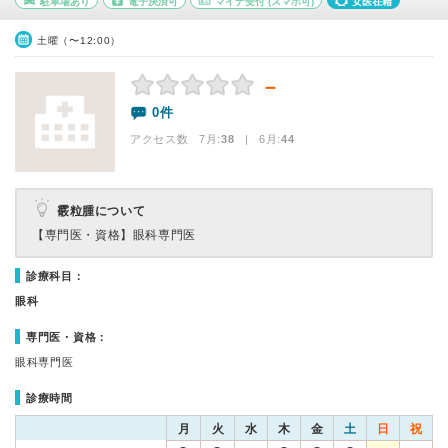
駐車場あり
電子決済可
マイナ受付
(スマホ可)
女医在籍
土曜（〜12:00）
－
0件
アクセス数 7月:
38
| 6月:
44
霰粒腫について
【専門医・資格】
眼科専門医
診療科目：
眼科
専門医・資格：
眼科専門医
診療時間
月
火
水
木
金
土
日
祝