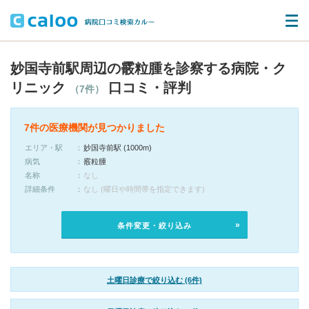
妙国寺前駅周辺の霰粒腫を診察する病院・ク
リニック
口コミ・評判
（7件）
7件の医療機関が見つかりました
エリア・駅
妙国寺前駅 (1000m)
病気
霰粒腫
名称
なし
詳細条件
なし (曜日や時間帯を指定できます)
条件変更・絞り込み
土曜日診療で絞り込む (6件)