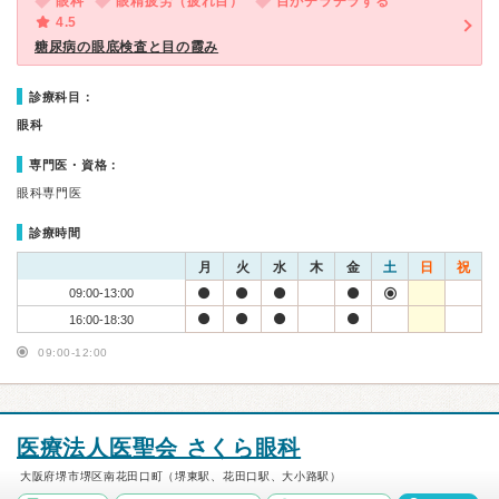
眼科
眼精疲労（疲れ目）
目がチラチラする
4.5
糖尿病の眼底検査と目の霞み
診療科目：
眼科
専門医・資格：
眼科専門医
診療時間
月
火
水
木
金
土
日
祝
09:00-13:00
16:00-18:30
09:00-12:00
医療法人医聖会 さくら眼科
大阪府堺市堺区南花田口町（堺東駅、花田口駅、大小路駅）