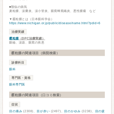
■類似の病気
麦粒腫、涙嚢炎、涙小管炎、眼窩蜂窩織炎、悪性腫瘍 など
▼霰粒腫とは（日本眼科学会）
https://www.nichigan.or.jp/public/disease/name.html?pdid=6
治療実績
霰粒腫
（DPC治療実績）
眼瞼、涙器、眼窩の疾患
霰粒腫の関連項目（病院検索）
診療科目
眼科
専門医・資格
眼科専門医
霰粒腫の関連項目（口コミ検索）
症状
目の痛み
(2308)、
目が赤い
(2497)、
目のかゆみ
(3238)、
目の疲