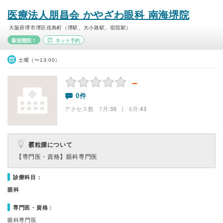
医療法人朋昌会 かやざわ眼科 南海堺院
大阪府堺市堺区戎島町（堺駅、大小路駅、宿院駅）
新規開院！
ネット予約
土曜（〜13:00）
－
0件
アクセス数 7月:
35
| 6月:
43
霰粒腫について
【専門医・資格】
眼科専門医
診療科目：
眼科
専門医・資格：
眼科専門医