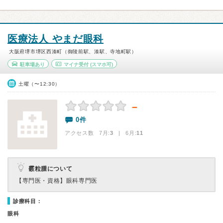
医療法人 やまだ眼科
大阪府堺市堺区西湊町（御陵前駅、湊駅、寺地町駅）
駐車場あり
マイナ受付
(スマホ可)
土曜（〜12:30）
－
0件
アクセス数 7月:
3
| 6月:
11
霰粒腫について
【専門医・資格】
眼科専門医
診療科目：
眼科