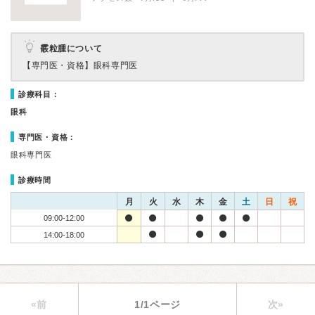
霰粒腫について
【専門医・資格】
眼科専門医
診療科目：
眼科
専門医・資格：
眼科専門医
診療時間
月
火
水
木
金
土
日
祝
09:00-12:00
14:00-18:00
«前
1/1ページ
次»