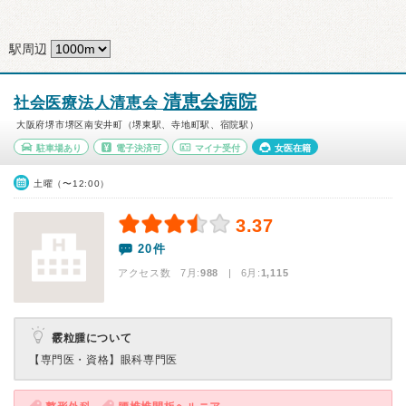
駅周辺
清恵会病院
社会医療法人清恵会
大阪府堺市堺区南安井町（堺東駅、寺地町駅、宿院駅）
駐車場あり
電子決済可
マイナ受付
女医在籍
土曜（〜12:00）
3.37
20件
アクセス数 7月:
988
| 6月:
1,115
霰粒腫について
【専門医・資格】
眼科専門医