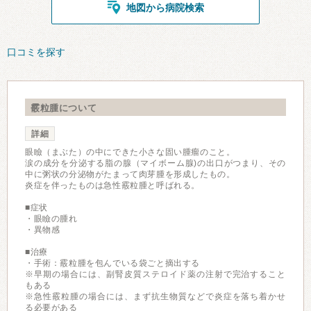
地図から病院検索
口コミを探す
霰粒腫について
詳細
眼瞼（まぶた）の中にできた小さな固い腫瘤のこと。
涙の成分を分泌する脂の腺（マイボーム腺)の出口がつまり、その
中に粥状の分泌物がたまって肉芽腫を形成したもの。
炎症を伴ったものは急性霰粒腫と呼ばれる。
■症状
・眼瞼の腫れ
・異物感
■治療
・手術：霰粒腫を包んでいる袋ごと摘出する
※早期の場合には、副腎皮質ステロイド薬の注射で完治すること
もある
※急性霰粒腫の場合には、まず抗生物質などで炎症を落ち着かせ
る必要がある