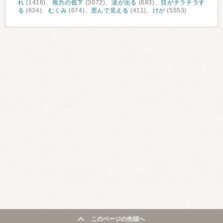
れ
(1416)、
視力の低下
(3072)、
涙が出る
(683)、
目がチラチラす
る
(634)、
むくみ
(674)、
歪んで見える
(411)、
けが
(5553)
このページの先頭へ