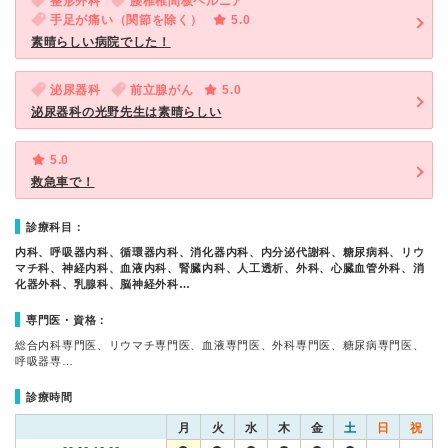
整形外科
腰椎椎間板ヘルニア
手足が痛い（関節を除く）
5.0
素晴らしい病院でした！
泌尿器科
前立腺がん
5.0
泌尿器科の光野先生は素晴らしい
5.0
救急車で！
診療科目：
内科、呼吸器内科、循環器内科、消化器内科、内分泌代謝科、糖尿病科、リウ
マチ科、神経内科、血液内科、腎臓内科、人工透析、外科、心臓血管外科、消
化器外科、乳腺科、脳神経外科…
専門医・資格：
総合内科専門医、リウマチ専門医、血液専門医、外科専門医、糖尿病専門医、
呼吸器専…
診療時間
月
火
水
木
金
土
日
祝