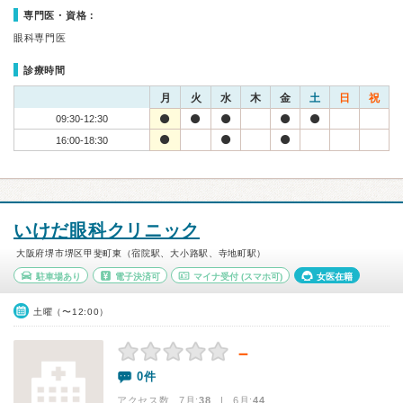
専門医・資格：
眼科専門医
診療時間
月
火
水
木
金
土
日
祝
09:30-12:30
16:00-18:30
いけだ眼科クリニック
大阪府堺市堺区甲斐町東（宿院駅、大小路駅、寺地町駅）
駐車場あり
電子決済可
マイナ受付
(スマホ可)
女医在籍
土曜（〜12:00）
－
0件
アクセス数 7月:
38
| 6月:
44