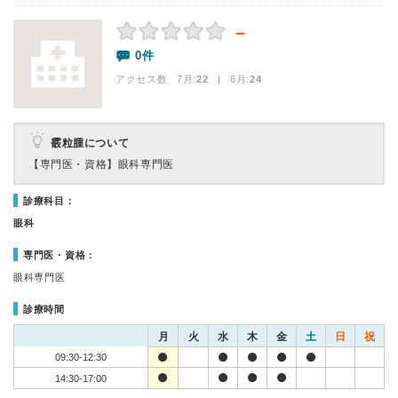
－
0件
アクセス数 7月:
22
| 6月:
24
霰粒腫について
【専門医・資格】
眼科専門医
診療科目：
眼科
専門医・資格：
眼科専門医
診療時間
月
火
水
木
金
土
日
祝
09:30-12:30
14:30-17:00