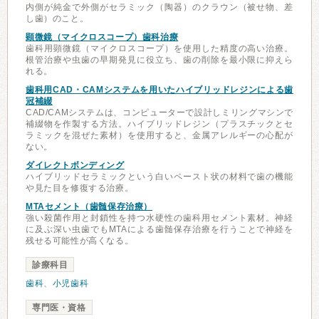
内側が純金で外側がセラミック（陶器）のクラウン（被せ物、差
し歯）のこと。
顕微鏡（マイクロスコープ）歯科治療
歯科用顕微鏡（マイクロスコープ）を使用した精度の高い治療。
根管治療や虫歯の早期発見に役立ち、歯の削除を最小限に抑えら
れる。
歯科用CAD・CAMシステムを用いたハイブリッドレジンによる歯
冠補綴
CAD/CAMシステムは、コンピューターで設計しミリングマシンで
補綴物を作製する方法。ハイブリッドレジン（プラスチックとセ
ラミックを混ぜた素材）を使用すると、金属アレルギーの心配が
ない。
ダイレクトボンディング
ハイブリッドセラミックという白いペースト状の材料で歯の機能
や見た目を修復する治療。
MTAセメント（歯髄保存治療）
強い殺菌作用と封鎖性を持つ水硬性の歯科用セメント素材。神経
に及ぶ深い虫歯でもMTAによる歯髄保存治療を行うことで神経を
残せる可能性が高くなる。
診療科目
歯科
、
小児歯科
専門医・資格