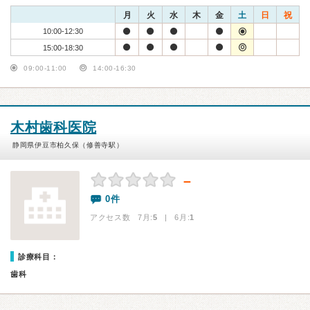
月
火
水
木
金
土
日
祝
10:00-12:30
15:00-18:30
09:00-11:00
14:00-16:30
木村歯科医院
静岡県伊豆市柏久保（修善寺駅）
－
0件
アクセス数 7月:
5
| 6月:
1
診療科目：
歯科