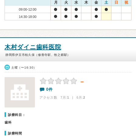
月
火
水
木
金
土
日
祝
09:00-12:00
14:30-18:00
木村ダイニ歯科医院
静岡県伊豆市柏久保（修善寺駅、牧之郷駅）
土曜（〜16:30）
－
0件
アクセス数 7月:
1
| 6月:
2
診療科目：
歯科
診療時間