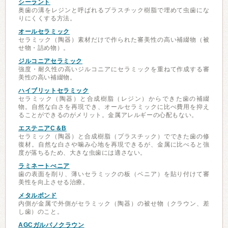
シーラント
奥歯の溝をレジンと呼ばれるプラスチック樹脂で埋めて虫歯にな
りにくくする方法。
オールセラミック
セラミック（陶器）素材だけで作られた審美性の高い補綴物（被
せ物・詰め物）。
ジルコニアセラミック
強度・耐久性の高いジルコニアにセラミックを重ねて作成する審
美性の高い補綴物。
ハイブリットセラミック
セラミック（陶器）と合成樹脂（レジン）からできた歯の補綴
物。自然な白さを再現でき、オールセラミックに比べ費用を抑え
ることができるのがメリット。金属アレルギーの心配もない。
エステニアC＆B
セラミック（陶器）と合成樹脂（プラスチック）でできた歯の修
復材。自然な白さや噛み心地を再現できるが、金属に比べると強
度が落ちるため、大きな虫歯には適さない。
ラミネートべニア
歯の表面を削り、薄いセラミックの板（ベニア）を貼り付けて審
美性を向上させる治療。
メタルボンド
内側が金属で外側がセラミック（陶器）の被せ物（クラウン、差
し歯）のこと。
AGCガルバノクラウン