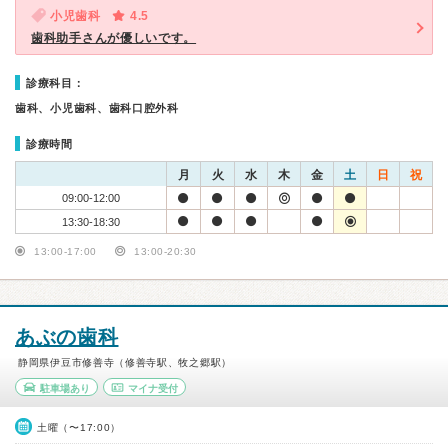
小児歯科
4.5
歯科助手さんが優しいです。
診療科目：
歯科、小児歯科、歯科口腔外科
診療時間
月
火
水
木
金
土
日
祝
09:00-12:00
13:30-18:30
13:00-17:00
13:00-20:30
あぶの歯科
静岡県伊豆市修善寺（修善寺駅、牧之郷駅）
駐車場あり
マイナ受付
土曜（〜17:00）