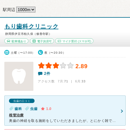
駅周辺
もり歯科クリニック
静岡県伊豆市柏久保（修善寺駅）
駐車場あり
電子決済可
マイナ受付
(スマホ可)
土曜（〜17:00）
夜（〜20:30）
2.89
2件
アクセス数 7月:
71
| 6月:
33
虫歯の口コミ
歯科
虫歯
1.0
根管治療
奥歯の神経を取る施術をしていただきましたが、とにかく雑でした。 特に痛い歯でもなかったのですが、施術が必要ということでお願いしました。 器具が口の中で壊れて、口を開けたままペンチでゴリゴリと引