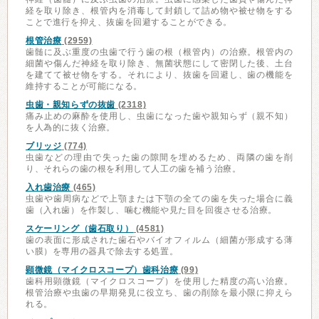
経を取り除き、根管内を消毒して封鎖して詰め物や被せ物をする
ことで進行を抑え、抜歯を回避することができる。
根管治療
(2959)
歯髄に及ぶ重度の虫歯で行う歯の根（根管内）の治療。根管内の
細菌や傷んだ神経を取り除き、無菌状態にして密閉した後、土台
を建てて被せ物をする。それにより、抜歯を回避し、歯の機能を
維持することが可能になる。
虫歯・親知らずの抜歯
(2318)
痛み止めの麻酔を使用し、虫歯になった歯や親知らず（親不知）
を人為的に抜く治療。
ブリッジ
(774)
虫歯などの理由で失った歯の隙間を埋めるため、両隣の歯を削
り、それらの歯の根を利用して人工の歯を補う治療。
入れ歯治療
(465)
虫歯や歯周病などで上顎または下顎の全ての歯を失った場合に義
歯（入れ歯）を作製し、噛む機能や見た目を回復させる治療。
スケーリング（歯石取り）
(4581)
歯の表面に形成された歯石やバイオフィルム（細菌が形成する薄
い膜）を専用の器具で除去する処置。
顕微鏡（マイクロスコープ）歯科治療
(99)
歯科用顕微鏡（マイクロスコープ）を使用した精度の高い治療。
根管治療や虫歯の早期発見に役立ち、歯の削除を最小限に抑えら
れる。