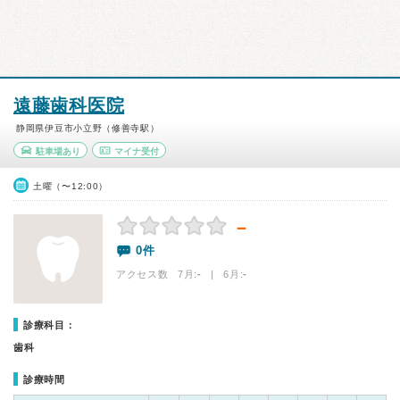
遠藤歯科医院
静岡県伊豆市小立野（修善寺駅）
駐車場あり
マイナ受付
土曜（〜12:00）
－
0件
アクセス数 7月:
-
| 6月:
-
診療科目：
歯科
診療時間