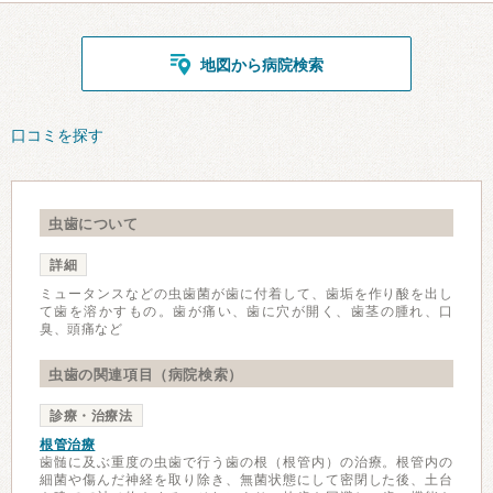
地図から病院検索
口コミを探す
虫歯について
詳細
ミュータンスなどの虫歯菌が歯に付着して、歯垢を作り酸を出し
て歯を溶かすもの。歯が痛い、歯に穴が開く、歯茎の腫れ、口
臭、頭痛など
虫歯の関連項目（病院検索）
診療・治療法
根管治療
歯髄に及ぶ重度の虫歯で行う歯の根（根管内）の治療。根管内の
細菌や傷んだ神経を取り除き、無菌状態にして密閉した後、土台