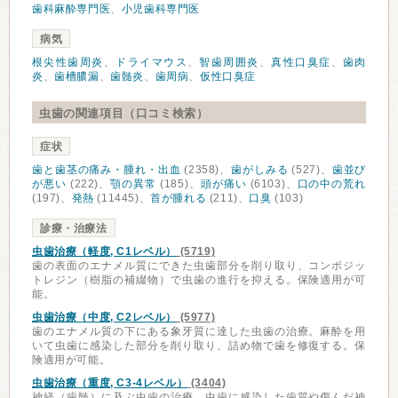
歯科麻酔専門医
、
小児歯科専門医
病気
根尖性歯周炎
、
ドライマウス
、
智歯周囲炎
、
真性口臭症
、
歯肉
炎
、
歯槽膿漏
、
歯髄炎
、
歯周病
、
仮性口臭症
虫歯の関連項目（口コミ検索）
症状
歯と歯茎の痛み・腫れ・出血
(2358)、
歯がしみる
(527)、
歯並び
が悪い
(222)、
顎の異常
(185)、
頭が痛い
(6103)、
口の中の荒れ
(197)、
発熱
(11445)、
首が腫れる
(211)、
口臭
(103)
診療・治療法
虫歯治療（軽度, C1レベル）
(5719)
歯の表面のエナメル質にできた虫歯部分を削り取り、コンポジッ
トレジン（樹脂の補綴物）で虫歯の進行を抑える。保険適用が可
能。
虫歯治療（中度, C2レベル）
(5977)
歯のエナメル質の下にある象牙質に達した虫歯の治療。麻酔を用
いて虫歯に感染した部分を削り取り、詰め物で歯を修復する。保
険適用が可能。
虫歯治療（重度, C3-4レベル）
(3404)
神経（歯髄）に及ぶ虫歯の治療。虫歯に感染した歯質や傷んだ神