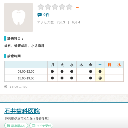
－
0件
アクセス数 7月:
3
| 6月:
4
診療科目：
歯科、矯正歯科、小児歯科
診療時間
月
火
水
木
金
土
日
祝
09:00-12:30
15:00-19:00
15:00-17:00
石井歯科医院
静岡県伊豆市柏久保（修善寺駅）
駐車場あり
マイナ受付