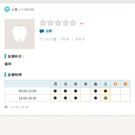
土曜（〜16:00）
－
0件
アクセス数 7月:
5
| 6月:
7
診療科目：
歯科
診療時間
月
火
水
木
金
土
日
祝
09:00-12:00
14:00-18:30
14:00-16:00