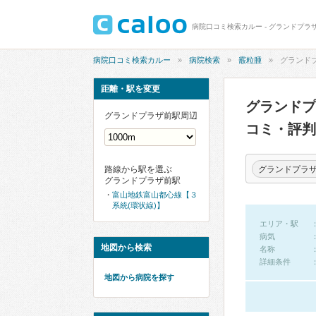
病院口コミ検索カルー - グランドプラ
病院口コミ検索カルー
病院検索
霰粒腫
グランド
距離・駅を変更
グランド
グランドプラザ前駅周辺
コミ・評判
グランドプラ
路線から駅を選ぶ
グランドプラザ前駅
富山地鉄富山都心線【３
系統(環状線)】
エリア・駅
病気
地図から検索
名称
詳細条件
地図から病院を探す