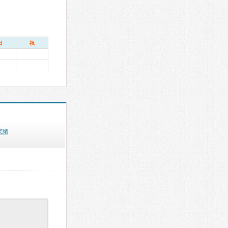
日
祝
実績