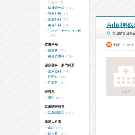
乳腺科
(0)
脳神経外科
(1件)
整形外科
(5件)
形成外科
(2件)
片山眼科医
美容外科
(2件)
リハビリテーション科
富山県富山市
(2件)
皮膚科系
土曜（〜12:0
皮膚科
(7件)
美容皮膚科
(3件)
泌尿器科・肛門科系
泌尿器科
(4件)
肛門科
(2件)
性病科
(1件)
眼科系
診療所
眼科
(5件)
耳鼻咽喉科系
耳鼻咽喉科
(2件)
産婦人科系
産科
(2件)
婦人科
(3件)