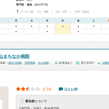
専門医・資格：
眼科専門医
アクセス数 7月：
188
| 6月：
177
| 年間：
2,011
月
火
水
木
金
土
●
●
●
●
●
●
●
●
●
山まちなか病院
鹿島町（
諏訪川原駅
、
安野屋駅
、
丸の内駅
）
駐車場あり
電子決済可
治療
2.74
口コミ3件
霰粒腫について
【専門医・資格】
眼科専門医