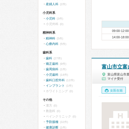
産婦人科
(2件)
小児科系
小児科
(3件)
小児外科
(0)
09:00-12:00
精神科系
14:00-18:00
精神科
(5件)
心療内科
(5件)
歯科系
歯科
(27件)
矯正歯科
(9件)
富山市立富
歯周病科
(1件)
富山県富山市
小児歯科
(14件)
マイナ受付
歯科口腔外科
(12件)
インプラント
(1件)
女医在籍
ホワイトニング
(0)
その他
漢方
(0)
救急科
(0)
ペインクリニック
(0)
予防接種
(32件)
健康診断
(1件)