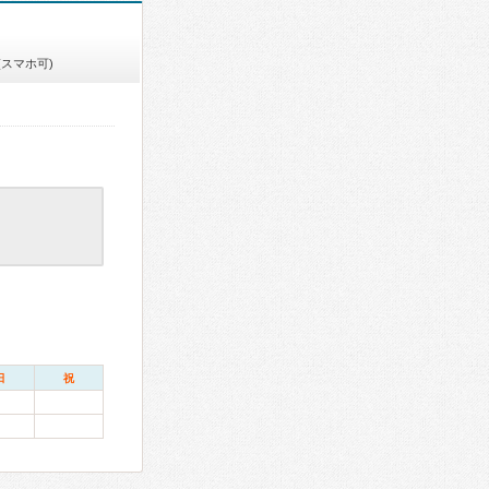
(スマホ可)
日
祝