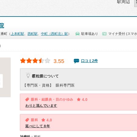
駅周辺
院
五番町（
上本町駅
、
西町駅
、
中町（西町北）駅
）
駐車場あり
マイナ受付 (スマホ
0）
3.55
口コミ2件
霰粒腫について
【専門医・資格】
眼科専門医
眼科・結膜炎・目のかゆみ
4.0
わりと混んでいます
眼科
4.0
延べにして８年
診療科：
眼科