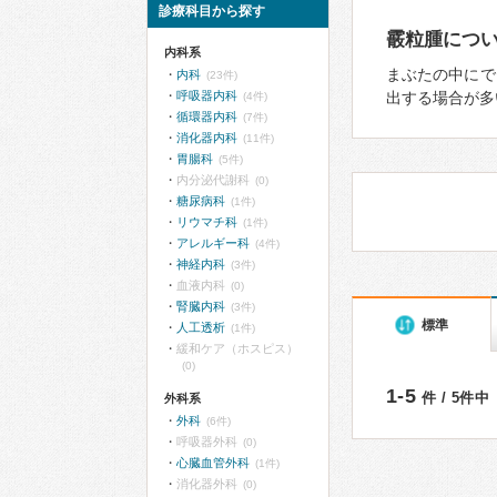
診療科目から探す
霰粒腫につ
内科系
まぶたの中にで
内科
(23件)
呼吸器内科
出する場合が多
(4件)
循環器内科
(7件)
消化器内科
(11件)
胃腸科
(5件)
内分泌代謝科
(0)
糖尿病科
(1件)
リウマチ科
(1件)
アレルギー科
(4件)
神経内科
(3件)
血液内科
(0)
腎臓内科
(3件)
標準
人工透析
(1件)
緩和ケア（ホスピス）
(0)
1-5
件 / 5件中
外科系
外科
(6件)
呼吸器外科
(0)
心臓血管外科
(1件)
消化器外科
(0)