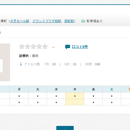
一番町（
大手モール駅
、
グランドプラザ前駅
、
西町駅
）
駐車場あり
0）
－
口コミ0件
診療科：
眼科
アクセス数 7月：
10
| 6月：
15
| 年間：
168
月
火
水
木
金
土
●
●
●
●
●
●
●
●
●
●
●