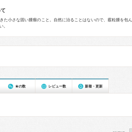
いて
きた小さな固い腫瘤のこと。自然に治ることはないので、霰粒腫を包
い。
★の数
レビュー数
新着・更新