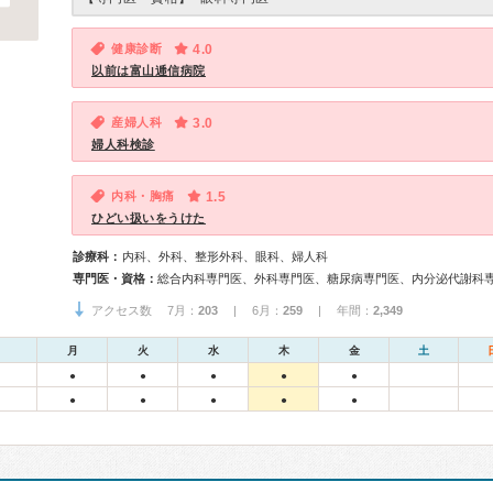
健康診断
4.0
以前は富山逓信病院
産婦人科
3.0
婦人科検診
内科・胸痛
1.5
ひどい扱いをうけた
診療科：
内科、外科、整形外科、眼科、婦人科
専門医・資格：
アクセス数 7月：
203
| 6月：
259
| 年間：
2,349
月
火
水
木
金
土
●
●
●
●
●
●
●
●
●
●