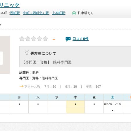
リニック
上本町（
西町駅
、
中町（西町北）駅
、
上本町駅
）
駐車場あり
0）
－
口コミ0件
霰粒腫について
【専門医・資格】
眼科専門医
診療科：
眼科
専門医・資格：
眼科専門医
アクセス数 7月：
10
| 6月：
10
| 年間：
107
月
火
水
木
金
土
09:30-12:00
●
●
●
●
●