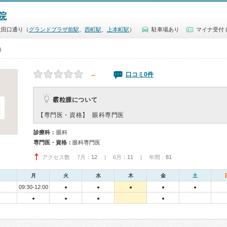
院
太田口通り（
グランドプラザ前駅
、
西町駅
、
上本町駅
）
駐車場あり
マイナ受付 
0）
－
口コミ0件
霰粒腫について
【専門医・資格】
眼科専門医
診療科：
眼科
専門医・資格：
眼科専門医
アクセス数 7月：
12
| 6月：
11
| 年間：
81
月
火
水
木
金
土
09:30-12:00
●
●
●
●
●
●
●
●
●