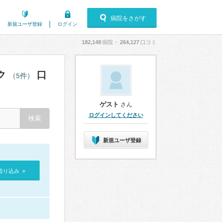
病院をさがす
新規ユーザ登録
ログイン
182,148
病院・
264,127
口コミ
ク
口
（5件）
ゲスト
さん
ログインしてください
新規ユーザ登録
絞り込み »