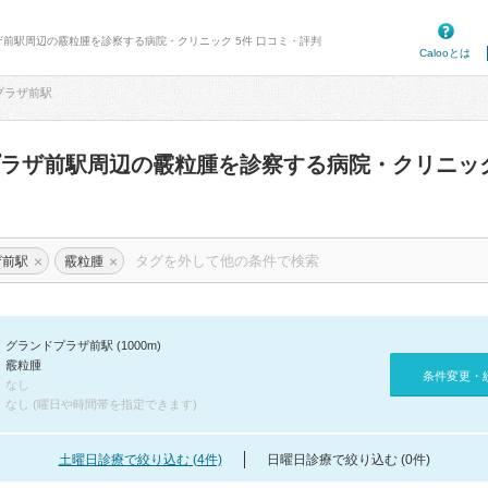
ザ前駅周辺の霰粒腫を診察する病院・クリニック 5件 口コミ・評判
Calooとは
プラザ前駅
プラザ前駅周辺の霰粒腫を診察する病院・クリニッ
×
×
ザ前駅
霰粒腫
グランドプラザ前駅 (1000m)
霰粒腫
条件変更・
なし
なし (曜日や時間帯を指定できます)
土曜日診療で絞り込む (4件)
日曜日診療で絞り込む (0件)