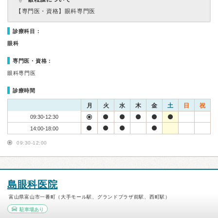
【専門医・資格】
眼科専門医
診療科目：
眼科
専門医・資格：
眼科専門医
診療時間
月
火
水
木
金
土
日
祝
09:30-12:30
14:00-18:00
09:30-12:00
島眼科医院
富山県富山市一番町（大手モール駅、グランドプラザ前駅、西町駅）
駐車場あり