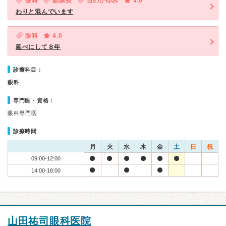
眼科
結膜炎
目のかゆみ
4.0
わりと混んでいます
眼科
4.0
延べにして８年
診療科目：
眼科
専門医・資格：
眼科専門医
診療時間
月
火
水
木
金
土
日
祝
09:00-12:00
14:00-18:00
山田祐司眼科医院