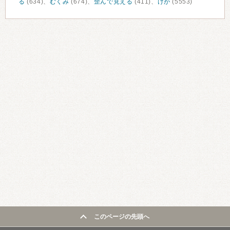
る
(634)、
むくみ
(674)、
歪んで見える
(411)、
けが
(5553)
このページの先頭へ