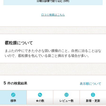
日曜日診療で絞り込む (0件)
口コミ検索はこちら
霰粒腫について
まぶたの中にできた小さな固い腫瘤のこと。自然に治ることはな
いので、霰粒腫を包んでいる袋ごと摘出する場合が多い。
5
件の検索結果
表示順について
標準
★の数
レビュー数
新着・更新