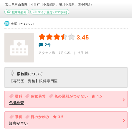
富山県富山市堀川小泉町（小泉町駅、堀川小泉駅、西中野駅）
駐車場あり
マイナ受付
(スマホ可)
土曜（〜12:00）
3.45
2件
アクセス数 7月:
121
| 6月:
96
霰粒腫について
【専門医・資格】
眼科専門医
眼科
色覚異常
色の区別がつかない
4.5
色覚検査
眼科
目のかゆみ
3.5
診察が早い