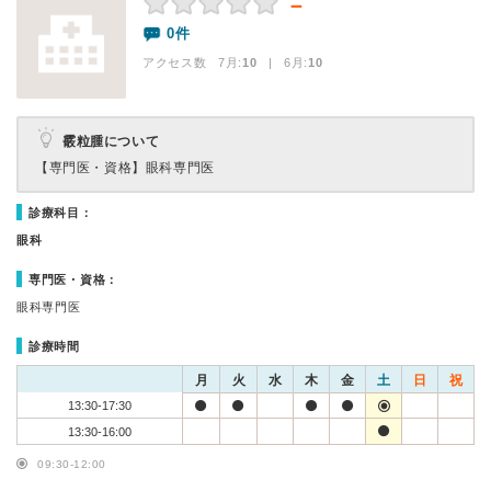
－
0件
アクセス数 7月:
10
| 6月:
10
霰粒腫について
【専門医・資格】
眼科専門医
診療科目：
眼科
専門医・資格：
眼科専門医
診療時間
月
火
水
木
金
土
日
祝
13:30-17:30
13:30-16:00
09:30-12:00