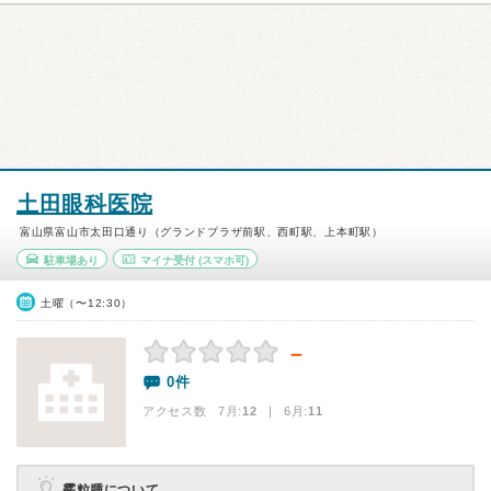
土田眼科医院
富山県富山市太田口通り（グランドプラザ前駅、西町駅、上本町駅）
駐車場あり
マイナ受付
(スマホ可)
土曜（〜12:30）
－
0件
アクセス数 7月:
12
| 6月:
11
霰粒腫について