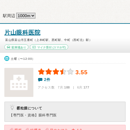
駅周辺
片山眼科医院
富山県富山市五番町（上本町駅、西町駅、中町（西町北）駅）
駐車場あり
マイナ受付
(スマホ可)
土曜（〜12:00）
3.55
2件
アクセス数 7月:
188
| 6月:
177
霰粒腫について
【専門医・資格】
眼科専門医