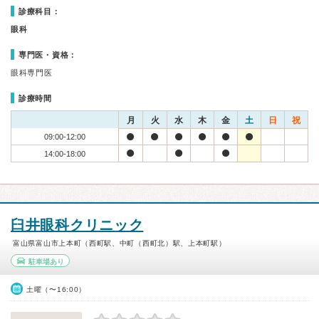
診療科目：
眼科
専門医・資格：
眼科専門医
診療時間
月
火
水
木
金
土
日
祝
09:00-12:00
14:00-18:00
臼井眼科クリニック
富山県富山市上本町（西町駅、中町（西町北）駅、上本町駅）
駐車場あり
土曜（〜16:00）