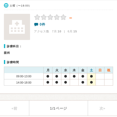
土曜（〜18:00）
－
0件
アクセス数 7月:
10
| 6月:
15
診療科目：
眼科
診療時間
月
火
水
木
金
土
日
祝
09:00-13:00
14:00-18:00
«前
1/1ページ
次»