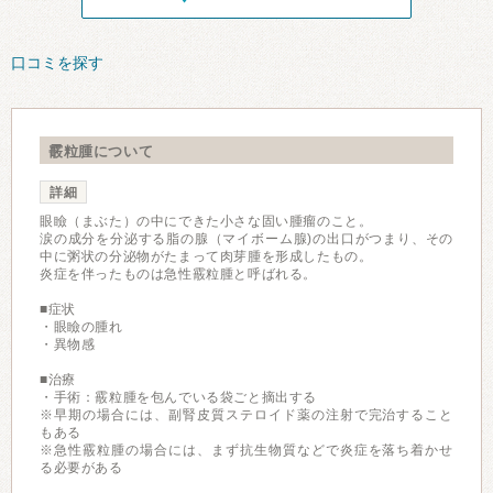
口コミを探す
霰粒腫について
詳細
眼瞼（まぶた）の中にできた小さな固い腫瘤のこと。
涙の成分を分泌する脂の腺（マイボーム腺)の出口がつまり、その
中に粥状の分泌物がたまって肉芽腫を形成したもの。
炎症を伴ったものは急性霰粒腫と呼ばれる。
■症状
・眼瞼の腫れ
・異物感
■治療
・手術：霰粒腫を包んでいる袋ごと摘出する
※早期の場合には、副腎皮質ステロイド薬の注射で完治すること
もある
※急性霰粒腫の場合には、まず抗生物質などで炎症を落ち着かせ
る必要がある