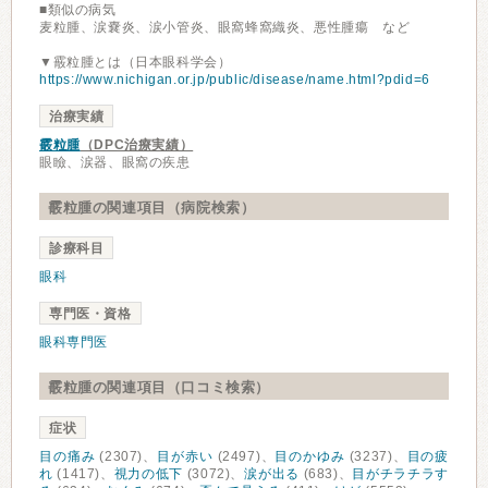
■類似の病気
麦粒腫、涙嚢炎、涙小管炎、眼窩蜂窩織炎、悪性腫瘍 など
▼霰粒腫とは（日本眼科学会）
https://www.nichigan.or.jp/public/disease/name.html?pdid=6
治療実績
霰粒腫
（DPC治療実績）
眼瞼、涙器、眼窩の疾患
霰粒腫の関連項目（病院検索）
診療科目
眼科
専門医・資格
眼科専門医
霰粒腫の関連項目（口コミ検索）
症状
目の痛み
(2307)、
目が赤い
(2497)、
目のかゆみ
(3237)、
目の疲
れ
(1417)、
視力の低下
(3072)、
涙が出る
(683)、
目がチラチラす