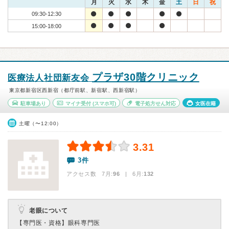
月
火
水
木
金
土
日
祝
09:30-12:30
15:00-18:00
プラザ30階クリニック
医療法人社団新友会
東京都新宿区西新宿（都庁前駅、新宿駅、西新宿駅）
駐車場あり
マイナ受付
(スマホ可)
電子処方せん対応
女医在籍
土曜（〜12:00）
3.31
3件
アクセス数 7月:
96
| 6月:
132
老眼について
【専門医・資格】
眼科専門医