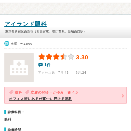
アイランド眼科
東京都新宿区西新宿（西新宿駅、都庁前駅、新宿西口駅）
土曜（〜13:00）
3.30
1件
アクセス数 7月:
43
| 6月:
24
眼科
皮膚の発疹・かゆみ
4.5
オフィス街にある仕事中に行ける眼科
診療科目：
眼科
診療時間