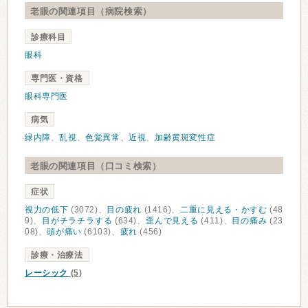
老眼の関連項目（病院検索）
診療科目
眼科
専門医・資格
眼科専門医
病気
緑内障
、
乱視
、
色覚異常
、
近視
、
加齢黄斑変性症
老眼の関連項目（口コミ検索）
症状
視力の低下
(3072)、
目の疲れ
(1416)、
二重に見える・かすむ
(48
9)、
目がチラチラする
(634)、
歪んで見える
(411)、
目の痛み
(23
08)、
頭が痛い
(6103)、
疲れ
(456)
診療・治療法
レーシック
(5)