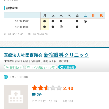
診療時間
月
火
水
木
金
土
日
祝
10:00-13:00
16:00-19:00
09:30-13:00
16:00-18:00
新宿眼科クリニック
医療法人社団慶翔会
東京都新宿区北新宿（西新宿駅、中野坂上駅、都庁前駅）
駐車場あり
マイナ受付
(スマホ可)
女医在籍
土曜（〜17:30）
2.40
3件
アクセス数 7月:
86
| 6月:
113