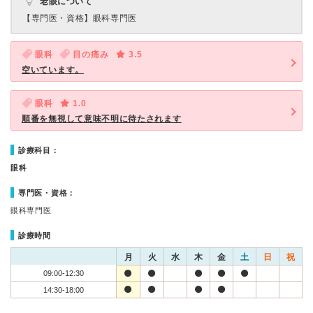
老眼について
【専門医・資格】
眼科専門医
眼科
目の痛み
3.5
空いています。
眼科
1.0
順番を無視して意味不明に待たされます
診療科目：
眼科
専門医・資格：
眼科専門医
診療時間
月
火
水
木
金
土
日
祝
09:00-12:30
14:30-18:00