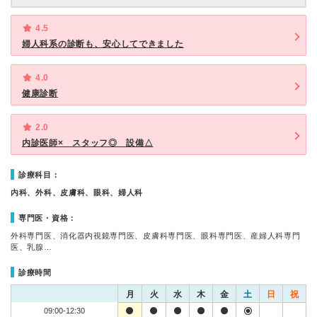
4.5
婦人科系の診断も、安心してできました
4.0
健康診断
2.0
内診医師× スタッフ◎ 設備△
診療科目：
内科、外科、皮膚科、眼科、婦人科
専門医・資格：
外科専門医、消化器内視鏡専門医、皮膚科専門医、眼科専門医、産婦人科専門
医、乳腺…
診療時間
月
火
水
木
金
土
日
祝
09:00-12:30