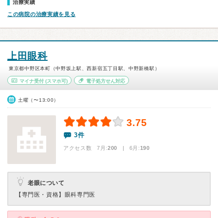
治療実績
この病院の治療実績を見る
上田眼科
東京都中野区本町（中野坂上駅、西新宿五丁目駅、中野新橋駅）
マイナ受付
(スマホ可)
電子処方せん対応
土曜（〜13:00）
3.75
3件
アクセス数 7月:
200
| 6月:
190
老眼について
【専門医・資格】
眼科専門医