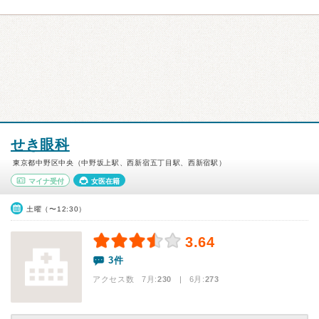
せき眼科
東京都中野区中央（中野坂上駅、西新宿五丁目駅、西新宿駅）
マイナ受付
女医在籍
土曜（〜12:30）
3.64
3件
アクセス数 7月:
230
| 6月:
273