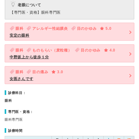
老眼について
【専門医・資格】
眼科専門医
眼科
アレルギー性結膜炎
目のかゆみ
5.0
安定の眼科
眼科
ものもらい（麦粒種）
目のかゆみ
4.0
中野坂上から徒歩１分
眼科
目の痛み
3.0
女医さんです
診療科目：
眼科
専門医・資格：
眼科専門医
診療時間