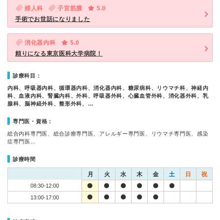
婦人科
子宮筋腫
5.0
手術でお世話になりました
消化器内科
5.0
頼りになる東京医科大学病院！
診療科目：
内科、呼吸器内科、循環器内科、消化器内科、糖尿病科、リウマチ科、神経内
科、血液内科、腎臓内科、外科、呼吸器外科、心臓血管外科、消化器外科、乳
腺科、脳神経外科、整形外科、…
専門医・資格：
総合内科専門医、総合診療専門医、アレルギー専門医、リウマチ専門医、感染
症専門医…
診療時間
月
火
水
木
金
土
日
祝
08:30-12:00
13:00-17:00