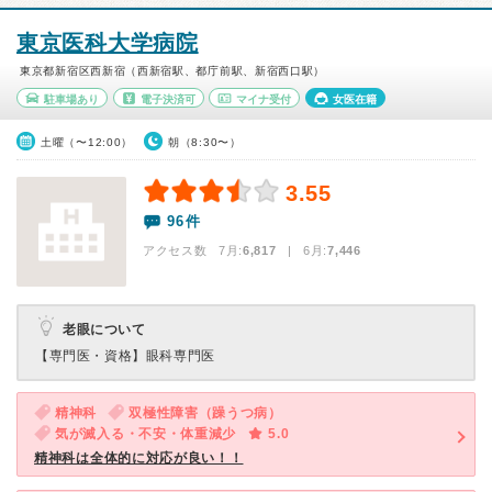
東京医科大学病院
東京都新宿区西新宿（西新宿駅、都庁前駅、新宿西口駅）
駐車場あり
電子決済可
マイナ受付
女医在籍
土曜（〜12:00）
朝（8:30〜）
3.55
96件
アクセス数 7月:
6,817
| 6月:
7,446
老眼について
【専門医・資格】
眼科専門医
精神科
双極性障害（躁うつ病）
気が滅入る・不安・体重減少
5.0
精神科は全体的に対応が良い！！