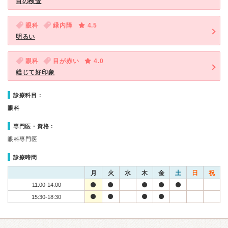
目の検査
眼科
緑内障
4.5
明るい
眼科
目が赤い
4.0
総じて好印象
診療科目：
眼科
専門医・資格：
眼科専門医
診療時間
月
火
水
木
金
土
日
祝
11:00-14:00
15:30-18:30