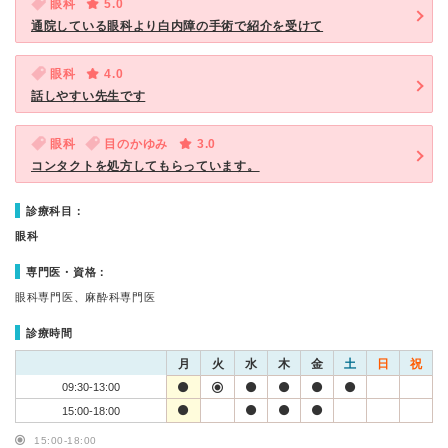
眼科
5.0
通院している眼科より白内障の手術で紹介を受けて
眼科
4.0
話しやすい先生です
眼科
目のかゆみ
3.0
コンタクトを処方してもらっています。
診療科目：
眼科
専門医・資格：
眼科専門医、麻酔科専門医
診療時間
月
火
水
木
金
土
日
祝
09:30-13:00
15:00-18:00
15:00-18:00