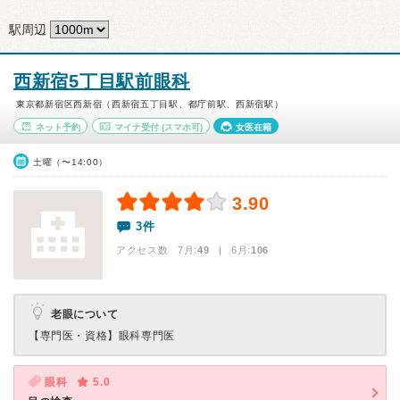
駅周辺
西新宿5丁目駅前眼科
東京都新宿区西新宿（西新宿五丁目駅、都庁前駅、西新宿駅）
ネット予約
マイナ受付
(スマホ可)
女医在籍
土曜（〜14:00）
3.90
3件
アクセス数 7月:
49
| 6月:
106
老眼について
【専門医・資格】
眼科専門医
眼科
5.0