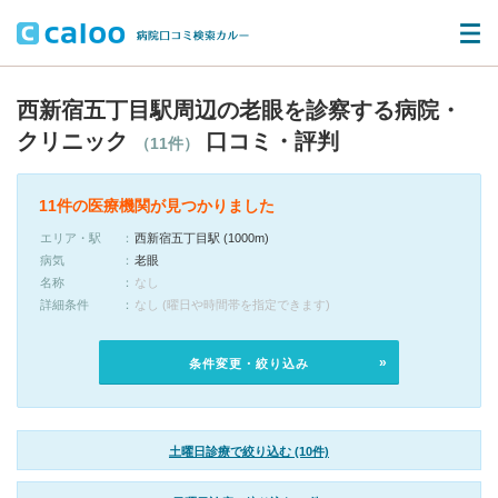
西新宿五丁目駅周辺の老眼を診察する病院・
クリニック
口コミ・評判
（11件）
11件の医療機関が見つかりました
エリア・駅
西新宿五丁目駅 (1000m)
病気
老眼
名称
なし
詳細条件
なし (曜日や時間帯を指定できます)
条件変更・絞り込み
土曜日診療で絞り込む (10件)