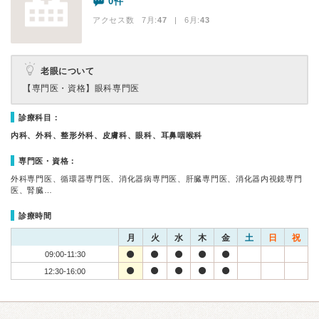
0件
アクセス数 7月:
47
| 6月:
43
老眼について
【専門医・資格】
眼科専門医
診療科目：
内科、外科、整形外科、皮膚科、眼科、耳鼻咽喉科
専門医・資格：
外科専門医、循環器専門医、消化器病専門医、肝臓専門医、消化器内視鏡専門
医、腎臓…
診療時間
月
火
水
木
金
土
日
祝
09:00-11:30
12:30-16:00