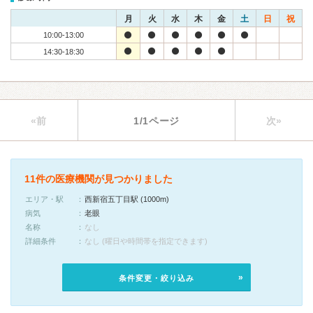
月
火
水
木
金
土
日
祝
10:00-13:00
14:30-18:30
«前
1/1ページ
次»
11件の医療機関が見つかりました
エリア・駅
西新宿五丁目駅 (1000m)
病気
老眼
名称
なし
詳細条件
なし (曜日や時間帯を指定できます)
条件変更・絞り込み