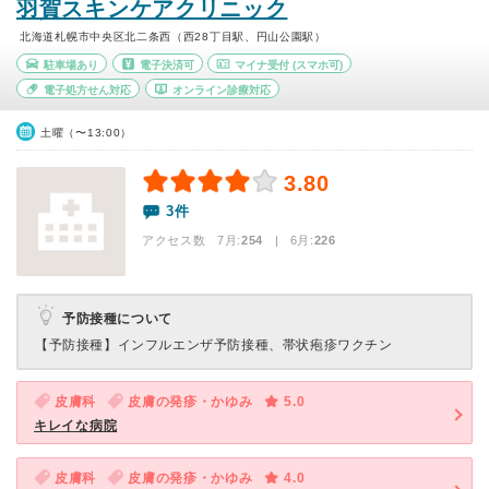
羽賀スキンケアクリニック
北海道札幌市中央区北二条西（西28丁目駅、円山公園駅）
駐車場あり
電子決済可
マイナ受付
(スマホ可)
電子処方せん対応
オンライン診療対応
土曜（〜13:00）
3.80
3件
アクセス数 7月:
254
| 6月:
226
予防接種について
【予防接種】
インフルエンザ予防接種、帯状疱疹ワクチン
皮膚科
皮膚の発疹・かゆみ
5.0
キレイな病院
皮膚科
皮膚の発疹・かゆみ
4.0