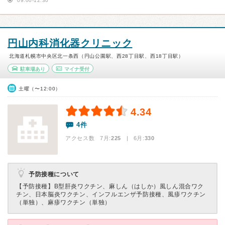
09:00-12:30
円山内科消化器クリニック
北海道札幌市中央区北一条西（円山公園駅、西28丁目駅、西18丁目駅）
駐車場あり
マイナ受付
土曜（〜12:00）
4.34
4件
アクセス数 7月:
225
| 6月:
330
予防接種について
【予防接種】
B型肝炎ワクチン、麻しん（はしか）風しん混合ワク
チン、日本脳炎ワクチン、インフルエンザ予防接種、風疹ワクチン
（単独）、麻疹ワクチン（単独）