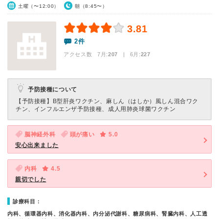
土曜（〜12:00）
朝（8:45〜）
3.81
2件
アクセス数 7月:
207
| 6月:
227
予防接種について
【予防接種】
B型肝炎ワクチン、麻しん（はしか）風しん混合ワク
チン、インフルエンザ予防接種、成人用肺炎球菌ワクチン
脳神経外科
頭が痛い
5.0
安心出来ました
内科
4.5
親切でした
診療科目：
内科、循環器内科、消化器内科、内分泌代謝科、糖尿病科、腎臓内科、人工透