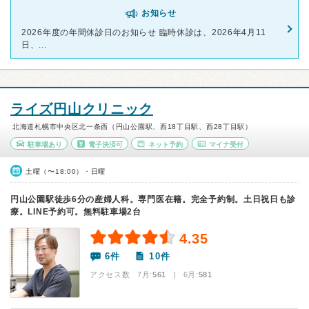
お知らせ
2026年度の年間休診日のお知らせ 臨時休診は、2026年4月11
日、...
ライズ円山クリニック
北海道札幌市中央区北一条西（円山公園駅、西18丁目駅、西28丁目駅）
駐車場あり
電子決済可
ネット予約
マイナ受付
土曜（〜18:00）・日曜
円山公園駅徒歩6分の産婦人科。専門医在籍。完全予約制。土日祝日も診
療。LINE予約可。無料駐車場2台
4.35
6件
10件
アクセス数 7月:
561
| 6月:
581