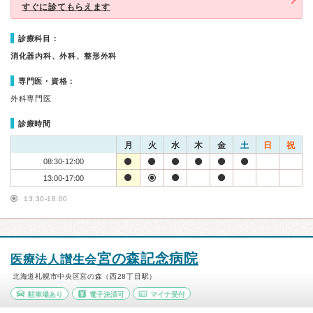
すぐに診てもらえます
診療科目：
消化器内科、外科、整形外科
専門医・資格：
外科専門医
診療時間
月
火
水
木
金
土
日
祝
08:30-12:00
13:00-17:00
13:30-18:00
宮の森記念病院
医療法人讃生会
北海道札幌市中央区宮の森（西28丁目駅）
駐車場あり
電子決済可
マイナ受付