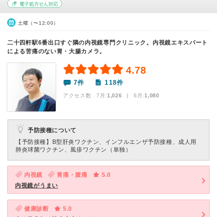
電子処方せん対応
土曜（〜12:00）
二十四軒駅6番出口すぐ隣の内視鏡専門クリニック。内視鏡エキスパート
による苦痛のない胃・大腸カメラ。
4.78
7件
118件
アクセス数 7月:
1,026
| 6月:
1,080
予防接種について
【予防接種】
B型肝炎ワクチン、インフルエンザ予防接種、成人用
肺炎球菌ワクチン、風疹ワクチン（単独）
内視鏡
胃痛・腹痛
5.0
内視鏡がうまい
健康診断
5.0