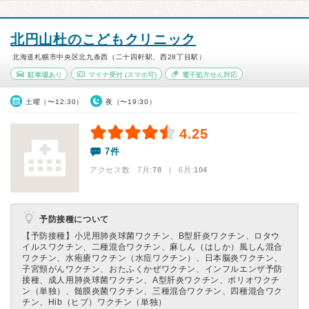
北円山杜のこどもクリニック
北海道札幌市中央区北九条西（二十四軒駅、西28丁目駅）
駐車場あり
マイナ受付
(スマホ可)
電子処方せん対応
土曜（〜12:30）
夜（〜19:30）
4.25
7件
アクセス数 7月:
78
| 6月:
104
予防接種について
【予防接種】
小児用肺炎球菌ワクチン、B型肝炎ワクチン、ロタウ
イルスワクチン、二種混合ワクチン、麻しん（はしか）風しん混合
ワクチン、水疱瘡ワクチン（水痘ワクチン）、日本脳炎ワクチン、
子宮頸がんワクチン、おたふくかぜワクチン、インフルエンザ予防
接種、成人用肺炎球菌ワクチン、A型肝炎ワクチン、ポリオワクチ
ン（単独）、髄膜炎菌ワクチン、三種混合ワクチン、四種混合ワク
チン、Hib（ヒブ）ワクチン（単独）