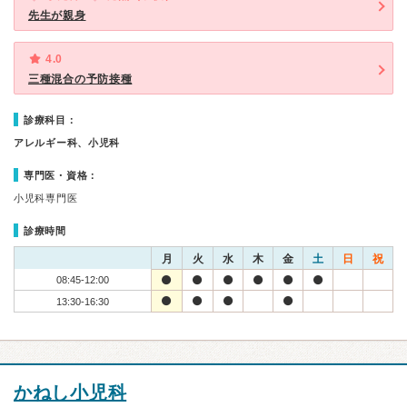
先生が親身
4.0
三種混合の予防接種
診療科目：
アレルギー科、小児科
専門医・資格：
小児科専門医
診療時間
月
火
水
木
金
土
日
祝
08:45-12:00
13:30-16:30
かねし小児科