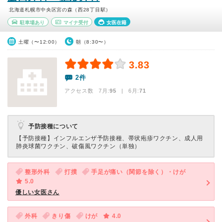
北海道札幌市中央区宮の森（西28丁目駅）
駐車場あり
マイナ受付
女医在籍
土曜（〜12:00）
朝（8:30〜）
3.83
2件
アクセス数 7月:
95
| 6月:
71
予防接種について
【予防接種】
インフルエンザ予防接種、帯状疱疹ワクチン、成人用
肺炎球菌ワクチン、破傷風ワクチン（単独）
整形外科
打撲
手足が痛い（関節を除く）・けが
5.0
優しい女医さん
外科
きり傷
けが
4.0