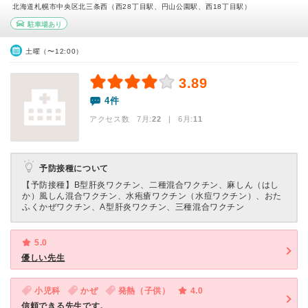
北海道札幌市中央区北三条西（西28丁目駅、円山公園駅、西18丁目駅）
駐車場あり
土曜（〜12:00）
3.89
4件
アクセス数 7月:
22
| 6月:
11
予防接種について
【予防接種】
B型肝炎ワクチン、二種混合ワクチン、麻しん（はし
か）風しん混合ワクチン、水疱瘡ワクチン（水痘ワクチン）、おた
ふくかぜワクチン、A型肝炎ワクチン、三種混合ワクチン
5.0
優しい先生
小児科
かぜ
発熱（子供）
4.0
信頼できる先生です。