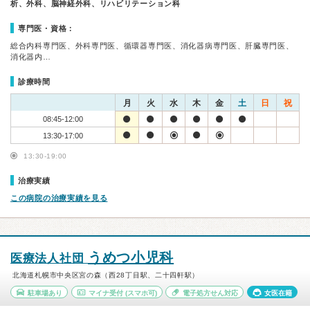
析、外科、脳神経外科、リハビリテーション科
専門医・資格：
総合内科専門医、外科専門医、循環器専門医、消化器病専門医、肝臓専門医、
消化器内…
診療時間
月
火
水
木
金
土
日
祝
08:45-12:00
13:30-17:00
13:30-19:00
治療実績
この病院の治療実績を見る
うめつ小児科
医療法人社団
北海道札幌市中央区宮の森（西28丁目駅、二十四軒駅）
駐車場あり
マイナ受付
(スマホ可)
電子処方せん対応
女医在籍