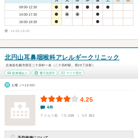
月
火
水
木
金
土
日
祝
09:00-12:30
14:00-17:30
18:00-19:30
14:00-18:00
北円山耳鼻咽喉科アレルギークリニック
北海道札幌市西区二十四軒一条（二十四軒駅、西28丁目駅）
駐車場あり
電子決済可
マイナ受付
土曜（〜12:00）
4.25
4件
アクセス数 7月:
259
| 6月:
301
予防接種について