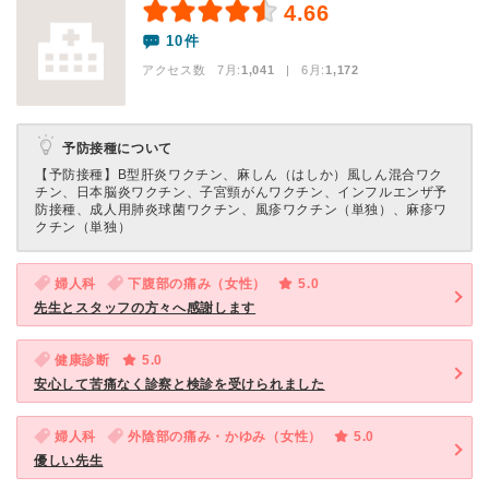
4.66
10件
アクセス数 7月:
1,041
| 6月:
1,172
予防接種について
【予防接種】
B型肝炎ワクチン、麻しん（はしか）風しん混合ワク
チン、日本脳炎ワクチン、子宮頸がんワクチン、インフルエンザ予
防接種、成人用肺炎球菌ワクチン、風疹ワクチン（単独）、麻疹ワ
クチン（単独）
婦人科
下腹部の痛み（女性）
5.0
先生とスタッフの方々へ感謝します
健康診断
5.0
安心して苦痛なく診察と検診を受けられました
婦人科
外陰部の痛み・かゆみ（女性）
5.0
優しい先生