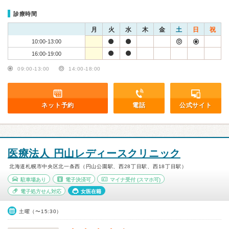
診療時間
月
火
水
木
金
土
日
祝
10:00-13:00
16:00-19:00
09:00-13:00
14:00-18:00
ネット予約
電話
公式サイト
医療法人 円山レディースクリニック
北海道札幌市中央区北一条西（円山公園駅、西28丁目駅、西18丁目駅）
駐車場あり
電子決済可
マイナ受付
(スマホ可)
電子処方せん対応
女医在籍
土曜（〜15:30）