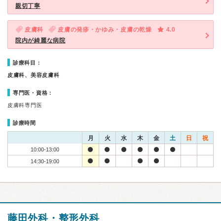
親切丁寧
皮膚科
皮膚の発疹・かゆみ・皮膚の乾燥
4.0
院内が綺麗な病院
診療科目：
皮膚科、美容皮膚科
専門医・資格：
皮膚科専門医
診療時間
月
火
水
木
金
土
日
祝
10:00-13:00
14:30-19:00
藤田外科・整形外科