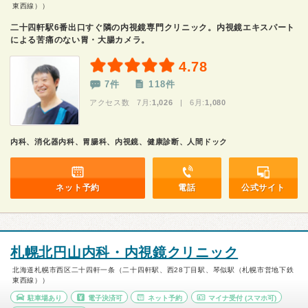
東西線））
二十四軒駅6番出口すぐ隣の内視鏡専門クリニック。内視鏡エキスパート
による苦痛のない胃・大腸カメラ。
4.78
7件
118件
アクセス数 7月:
1,026
| 6月:
1,080
内科、消化器内科、胃腸科、内視鏡、健康診断、人間ドック
ネット予約
電話
公式サイト
札幌北円山内科・内視鏡クリニック
北海道札幌市西区二十四軒一条（二十四軒駅、西28丁目駅、琴似駅（札幌市営地下鉄
東西線））
駐車場あり
電子決済可
ネット予約
マイナ受付
(スマホ可)