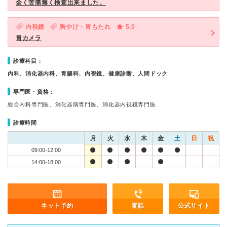
全く苦痛無く検査出来ました。
内視鏡
胸やけ・胃もたれ
5.0
胃カメラ
診療科目：
内科、消化器内科、胃腸科、内視鏡、健康診断、人間ドック
専門医・資格：
総合内科専門医、消化器病専門医、消化器内視鏡専門医
診療時間
月
火
水
木
金
土
日
祝
09:00-12:00
14:00-18:00
ネット予約
電話
公式サイト