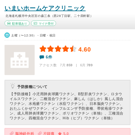
いまいホームケアクリニック
北海道札幌市中央区宮の森三条（西28丁目駅、二十四軒駅）
駐車場あり
マイナ受付
土曜（〜12:30）・日曜・祝日
4.60
6件
アクセス数 7月:
859
| 6月:
789
予防接種について
【予防接種】
小児用肺炎球菌ワクチン、B型肝炎ワクチン、ロタウ
イルスワクチン、二種混合ワクチン、麻しん（はしか）風しん混合
ワクチン、水疱瘡ワクチン（水痘ワクチン）、日本脳炎ワクチン、
おたふくかぜワクチン、インフルエンザ予防接種、帯状疱疹ワクチ
ン、成人用肺炎球菌ワクチン、ポリオワクチン（単独）、三種混合
ワクチン、四種混合ワクチン、Hib（ヒブ）ワクチン（単独）
脳神経外科
片頭痛
5.0