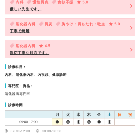
内科
慢性胃炎
食欲不振
5.0
優しい先生です。
消化器内科
胃炎
胸やけ・胃もたれ・吐血
5.0
丁寧で綺麗
消化器内科
4.5
親切丁寧な対応です。
診療科目：
内科、消化器内科、内視鏡、健康診断
専門医・資格：
消化器病専門医
診療時間
月
火
水
木
金
土
日
祝
09:00-17:00
09:00-12:00
09:00-18:30