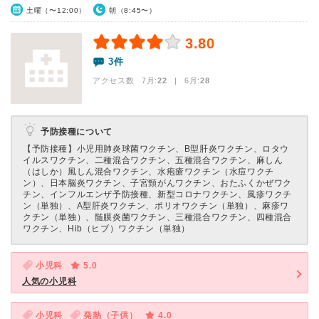
土曜（〜12:00）
朝（8:45〜）
3.80
3件
アクセス数 7月:
22
| 6月:
28
予防接種について
【予防接種】
小児用肺炎球菌ワクチン、B型肝炎ワクチン、ロタウ
イルスワクチン、二種混合ワクチン、五種混合ワクチン、麻しん
（はしか）風しん混合ワクチン、水疱瘡ワクチン（水痘ワクチ
ン）、日本脳炎ワクチン、子宮頸がんワクチン、おたふくかぜワク
チン、インフルエンザ予防接種、新型コロナワクチン、風疹ワクチ
ン（単独）、A型肝炎ワクチン、ポリオワクチン（単独）、麻疹ワ
クチン（単独）、髄膜炎菌ワクチン、三種混合ワクチン、四種混合
ワクチン、Hib（ヒブ）ワクチン（単独）
小児科
5.0
人気の小児科
小児科
発熱（子供）
4.0