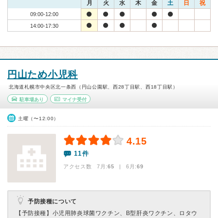
月
火
水
木
金
土
日
祝
09:00-12:00
14:00-17:30
円山ため小児科
北海道札幌市中央区北一条西（円山公園駅、西28丁目駅、西18丁目駅）
駐車場あり
マイナ受付
土曜（〜12:00）
4.15
11件
アクセス数 7月:
65
| 6月:
69
予防接種について
【予防接種】
小児用肺炎球菌ワクチン、B型肝炎ワクチン、ロタウ