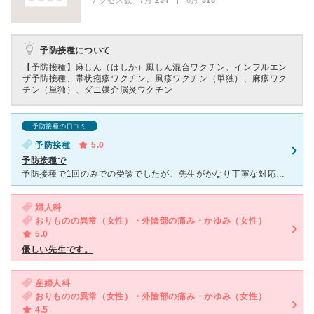
アクセス数 7月:
234
| 6月:
318
予防接種について
【予防接種】
麻しん（はしか）風しん混合ワクチン、インフルエン
ザ予防接種、帯状疱疹ワクチン、風疹ワクチン（単独）、麻疹ワク
チン（単独）、ダニ媒介脳炎ワクチン
予防接種の口コミ
予防接種
5.0
予防接種で
予防接種で1回のみでの受診でしたが、先生がかなり丁寧な対応でお話していただきました。 予約だったのでそんなに待つ事なく。 予約も電話する事なくLINEで予約でしたので、仕事している自分には助かりま
婦人科
おりものの異常（女性）・外陰部の痛み・かゆみ（女性）
5.0
優しい先生です。
産婦人科
おりものの異常（女性）・外陰部の痛み・かゆみ（女性）
4.5