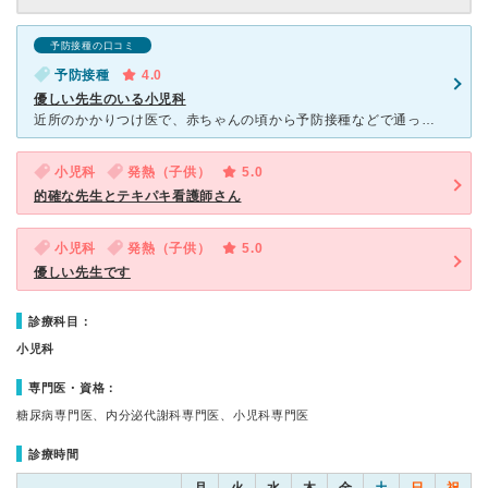
予防接種の口コミ
予防接種
4.0
優しい先生のいる小児科
近所のかかりつけ医で、赤ちゃんの頃から予防接種などで通っています。院内の装飾も可愛く、絵本があったり、DVDが流れていたりと待ち時間もこどもが退屈しない工夫がされています。先生も優しくこどもにも親にも
小児科
発熱（子供）
5.0
的確な先生とテキパキ看護師さん
小児科
発熱（子供）
5.0
優しい先生です
診療科目：
小児科
専門医・資格：
糖尿病専門医、内分泌代謝科専門医、小児科専門医
診療時間