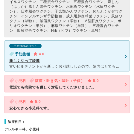
イルスワクチン、二種混合ワクチン、五種混合ワクチン、麻しん
（はしか）風しん混合ワクチン、水疱瘡ワクチン（水痘ワクチ
ン）、日本脳炎ワクチン、子宮頸がんワクチン、おたふくかぜワク
チン、インフルエンザ予防接種、成人用肺炎球菌ワクチン、風疹ワ
クチン（単独）、破傷風ワクチン（単独）、A型肝炎ワクチン、ポ
リオワクチン（単独）、麻疹ワクチン（単独）、三種混合ワクチ
ン、四種混合ワクチン、Hib（ヒブ）ワクチン（単独）
予防接種の口コミ
予防接種
4.0
新しくなって綺麗
古いビルテナントから新しくお引越ししたので、院内はとても綺麗で清潔感が感じられます。 受付の方は女性で2人くらいいてどちらも優しいので、相談したりお話しやすいです。 予防接種の専用時間枠があって、
小児科
腹痛・吐き気・嘔吐（子供）
5.0
電話でも病院でも優しく対応してくださいました。
小児科
5.0
安心できる小児科です。
診療科目：
アレルギー科、小児科