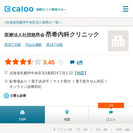
«北海道札幌市中央区北三条西の一覧へ
昂希内科クリニック
医療法人社団慈昂会
西28丁目駅
円山公園駅
西18丁目駅
3.45
2件
？
地図
北海道札幌市中央区北3条西24丁目1-22【
】
駐車場あり
電子決済可
マイナ受付
電子処方せん対応
オンライン診療対応
土曜も診療
2件
TOP
地図
口コミ
アクセス数 7月：
34
| 6月：
50
| 年間：
483