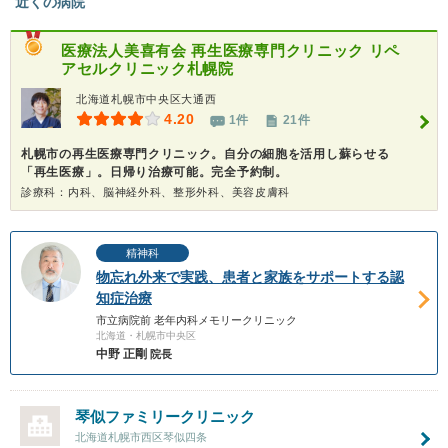
近くの病院
医療法人美喜有会
再生医療専門クリニック リペ
アセルクリニック札幌院
北海道札幌市中央区大通西
4.20
1件
21件
札幌市の再生医療専門クリニック。自分の細胞を活用し蘇らせる
「再生医療」。日帰り治療可能。完全予約制。
診療科：内科、脳神経外科、整形外科、美容皮膚科
精神科
物忘れ外来で実践、患者と家族をサポートする認
知症治療
市立病院前 老年内科メモリークリニック
北海道・札幌市中央区
中野 正剛
院長
琴似ファミリークリニック
北海道札幌市西区琴似四条