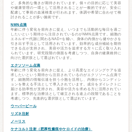
ど、多角的な働きが期待されています。個々の目的に応じて美容
や健康管理の一環として活用されることが一般的ですが、安全に
配慮して事前の血液検査が行われます。体調や希望に合わせて検
討されることが多い施術です。
NMN点滴
年齢に伴う変化を前向きに捉え、いつまでも活動的な毎日を過ご
したいという期待から注目されているのがNMN点滴です。細胞の
エネルギー代謝に関わるNAD+を補い、身体の内側から健やかさを
引き出す手法として活用されています。効率的な成分補給を期待
できる点が支持され、美容や活力を追求する方々に広く取り入れ
られています。研究段階の側面を考慮しつつ、自身の健康維持に
向けた選択肢として選ばれています。
エクソソーム点滴
年齢に伴う変化を前向きに捉え、より高度なエイジングケアを追
求したいという期待から注目されているのがエクソソーム点滴で
す。細胞間の情報伝達を担う小胞を活用し、内側からコンディシ
ョンを整える手法として導入されています。成分をダイレクトに
届ける効率性が支持され、美容や活力を求める方に活用されてい
ます。標準的な治療法として確立される途上の段階であることを
考慮しつつ、先進的な選択肢として選ばれています。
ウーバーピール
リズネ注射
ノーリス
ケナコルト注射（肥厚性瘢痕やケロイドの治療）