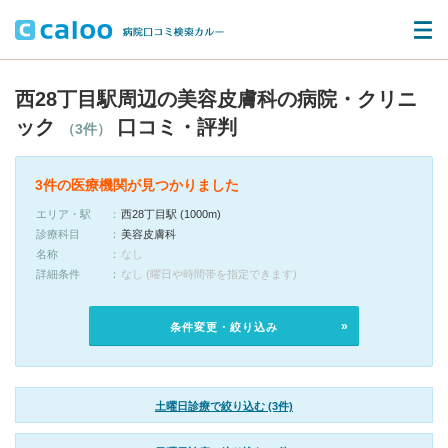
西28丁目駅周辺の美容皮膚科の病院・クリニ
ック
口コミ・評判
（3件）
3件の医療機関が見つかりました
エリア・駅
西28丁目駅 (1000m)
診療科目
美容皮膚科
名称
なし
詳細条件
なし (曜日や時間帯を指定できます)
条件変更・絞り込み
土曜日診療で絞り込む (3件)