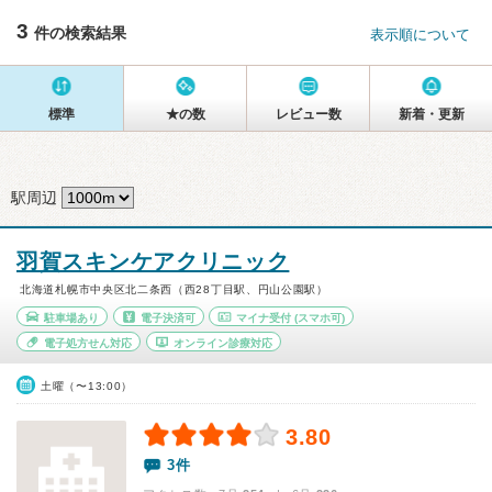
3
件の検索結果
表示順について
標準
★の数
レビュー数
新着・更新
駅周辺
羽賀スキンケアクリニック
北海道札幌市中央区北二条西（西28丁目駅、円山公園駅）
駐車場あり
電子決済可
マイナ受付
(スマホ可)
電子処方せん対応
オンライン診療対応
土曜（〜13:00）
3.80
3件