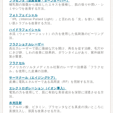
プラセンタ（肌質改善・ターンオーバー）
哺乳類の胎盤から抽出したエキスを接種し、肌の張りや潤い・シ
ミやシワを改善する方法。
フォトフェイシャル
「IPL（Intense Pulsed Light）」と言われる「光」を使い、幅広
い肌トラブルを改善する方法。
ハイドラフェイシャル
水流（ウォータージェット）の力を使用した低刺激のピーリング
法。
フラクショナルレーザー
高出力レーザーで肌に微細な穴を開け、再生を促す治療。毛穴や
にきび跡、しわの改善に効果的。ダウンタイムがあり、紫外線対
策が重要。
フラクセル
アメリカのソルタメディカル社製のレーザー治療器「フラクセ
ル」を使用した皮膚の治療。
サーマクール（エイジングケア）
皮膚に電気エネルギーである高周波（RF）を照射する方法。
エレクトロポレーション（イオン導入）
電気の力を使用して、肌に有効な美容成分を深部に浸透させる方
法。
水光注射
ヒアルロン酸、ビタミン、プラセンタなどを真皮の浅いところに
直接注入し、肌質を改善させる方法。