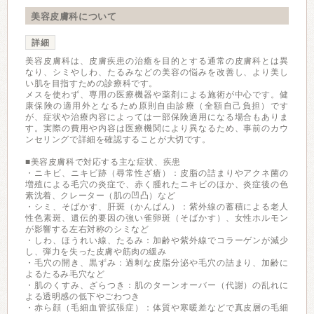
美容皮膚科について
詳細
美容皮膚科は、皮膚疾患の治癒を目的とする通常の皮膚科とは異
なり、シミやしわ、たるみなどの美容の悩みを改善し、より美し
い肌を目指すための診療科です。
メスを使わず、専用の医療機器や薬剤による施術が中心です。健
康保険の適用外となるため原則自由診療（全額自己負担）です
が、症状や治療内容によっては一部保険適用になる場合もありま
す。実際の費用や内容は医療機関により異なるため、事前のカウ
ンセリングで詳細を確認することが大切です。
■美容皮膚科で対応する主な症状、疾患
・ニキビ、ニキビ跡（尋常性ざ瘡）：皮脂の詰まりやアクネ菌の
増殖による毛穴の炎症で、赤く腫れたニキビのほか、炎症後の色
素沈着、クレーター（肌の凹凸）など
・シミ、そばかす、肝斑（かんぱん）：紫外線の蓄積による老人
性色素斑、遺伝的要因の強い雀卵斑（そばかす）、女性ホルモン
が影響する左右対称のシミなど
・しわ、ほうれい線、たるみ：加齢や紫外線でコラーゲンが減少
し、弾力を失った皮膚や筋肉の緩み
・毛穴の開き、黒ずみ：過剰な皮脂分泌や毛穴の詰まり、加齢に
よるたるみ毛穴など
・肌のくすみ、ざらつき：肌のターンオーバー（代謝）の乱れに
よる透明感の低下やごわつき
・赤ら顔（毛細血管拡張症）：体質や寒暖差などで真皮層の毛細