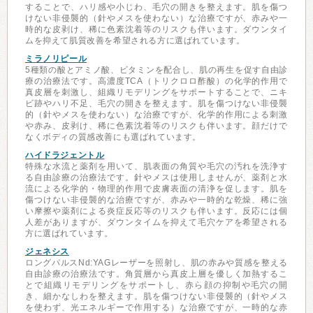
することで、ハリ感や小じわ、毛穴の開きを整えます。肌を傷つ
けない非侵襲的（針やメスを使わない）な治療ですが、赤みや一
時的な皮剥け、稀に色素沈着等のリスクも伴います。ダウンタイ
ムを抑えて肌質改善を希望される方に選ばれています。
ミラノリピール
5種類の酸とアミノ酸、ビタミンを配合し、肌の再生を促す自由診
療の治療法です。高濃度TCA（トリクロロ酢酸）の化学的作用で
真皮層を刺激し、組織リモデリングをサポートすることで、ニキ
ビ跡やハリ不足、毛穴の開きを整えます。肌を傷つけない非侵襲
的（針やメスを使わない）な治療ですが、化学的作用による刺激
や赤み、皮剥け、稀に色素沈着等のリスクも伴います。顔だけで
なくボディの質感改善にも選ばれています。
ハイドラジェントル
特殊な水流と薬剤を用いて、肌表面の角質や毛穴の汚れを洗浄す
る自由診療の治療法です。針やメスは使用しませんが、薬剤と水
流による化学的・物理的作用で皮膚表面の清浄を促します。肌を
傷つけない非侵襲的な治療ですが、赤みや一時的な乾燥、稀に強
い摩擦や薬剤による炎症反応等のリスクも伴います。反応には個
人差がありますが、ダウンタイムを抑えて毛穴ケアを希望される
方に選ばれています。
ジェネシス
ロングパルスNd:YAGレーザーを照射し、肌の赤みや質感を整える
自由診療の治療法です。角質層から真皮上層を優しく加熱するこ
とで組織リモデリングをサポートし、赤ら顔の抑制や毛穴の開
き、細かなしわを整えます。肌を傷つけない非侵襲的（針やメス
を使わず、光エネルギーで作用する）な治療ですが、一時的な赤