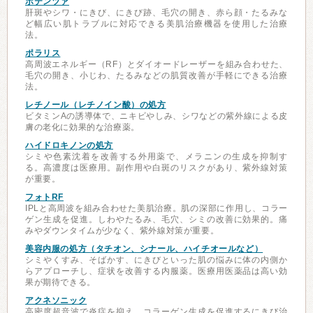
ポテンツァ
肝斑やシワ・にきび、にきび跡、毛穴の開き、赤ら顔・たるみな
ど幅広い肌トラブルに対応できる美肌治療機器を使用した治療
法。
ポラリス
高周波エネルギー（RF）とダイオードレーザーを組み合わせた、
毛穴の開き、小じわ、たるみなどの肌質改善が手軽にできる治療
法。
レチノール（レチノイン酸）の処方
ビタミンAの誘導体で、ニキビやしみ、シワなどの紫外線による皮
膚の老化に効果的な治療薬。
ハイドロキノンの処方
シミや色素沈着を改善する外用薬で、メラニンの生成を抑制す
る。高濃度は医療用。副作用や白斑のリスクがあり、紫外線対策
が重要。
フォトRF
IPLと高周波を組み合わせた美肌治療。肌の深部に作用し、コラー
ゲン生成を促進。しわやたるみ、毛穴、シミの改善に効果的。痛
みやダウンタイムが少なく、紫外線対策が重要。
美容内服の処方（タチオン、シナール、ハイチオールなど）
シミやくすみ、そばかす、にきびといった肌の悩みに体の内側か
らアプローチし、症状を改善する内服薬。医療用医薬品は高い効
果が期待できる。
アクネソニック
高密度超音波で炎症を抑え、コラーゲン生成を促進するにきび治