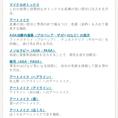
マイクロボトックス
しわの改善に効果的なボトックスを皮膚の浅い部分に注入する方
法。
アートメイク
皮膚の浅い部分に専用の針で傷をつけ、色素（染料）を入れて着
色する施術。
AGA治療内服薬（プロペシア・ザガーロなど）の処方
フィナステリド（プロペシア）、デュタステリド（ザガーロ）を
内服し、抜け毛を抑える方法。
メソセラピー（AGA・FAGA）
頭皮に直接有効成分を注入することで、発毛を促す治療法。
植毛（AGA・FAGA）
薄毛やはげなど気になる頭部に、自分の毛根を移植して髪を増や
す方法。
アートメイク（ヘアライン）
生え際（ヘアライン）へのアートメイク。
アートメイク（アイライン）
アイライン（目の縁）へのアートメイク。
アートメイク（眉）
眉へのアートメイク。
アートメイク（ほくろ）
ほくろをアートメイクで足す施術。