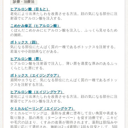
診療・治療法
ヒアルロン酸（目もと）
老化により出来たしわを改善させる方法。顔の気になる部分に注
射器でヒアルロン酸を注入する。
こめかみ修正（ヒアルロン酸）
くぼんだこめかみにヒアルロン酸を注入し、ふっくら見せるため
の施術。
ボトックス（顔）
気になる部位にたんぱく質の一種であるボトックスを注射する。
若返りや小顔効果などがある。
ヒアルロン酸（唇）
ヒアルロン酸を注射器で注入し、薄い唇を適度な厚みのあるふっ
くらとした唇にする。
ボトックス（エイジングケア）
眉間やエラなど、気になる部位にたんぱく質の一種であるボトッ
クスを注射する方法。
ヒアルロン酸（エイジングケア）
老化により出来たしわを改善させる方法。顔の気になる部分に注
射器でヒアルロン酸を注入する。
ケミカルピーリング（エイジングケア）
ケミカルピーリングは、薬剤を皮膚に塗布して古い角質や表皮を
取り除き、肌の再生（ターンオーバー）を促す治療です。ニキビ
や毛穴の詰まり、くすみの改善が期待されます。薬剤は肌悩みや
肌質に応じて選択され、施術は2～4週間に1回を目安として、5回