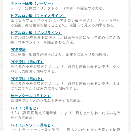
タトゥー除去（レーザー）
レーザー治療により、タトゥー（刺青）を除去する方法。
ヒアルロン酸（フェイスライン）
気になるフェイスラインにヒアルロン酸を注入し、ふっくら見せ
る施術。顔の輪郭を整えることで、若返って見える効果がある。
ヒアルロン酸（ゴルゴライン）
ヒアルロン酸を皮下に注入し、目頭から頬にかけて斜めにできる
線（ゴルゴライン）を隆起させる方法。
PRP療法
自己多血小板血漿の注入により、細胞を若返らせる治療法。
PRP療法（目の下）
自己多血小板血漿の注入により、細胞を若返らせる治療法。クマ
やしわの改善が期待できる。
PRP療法（目の上）
自己多血小板血漿の注入により、細胞を若返らせる治療法。上ま
ぶたにできたくぼみの改善が期待できる。
サーマクール（目もと）
高周波で目もとのたるみを改善する治療法。
ハイフ（目もと）
HIFU（高密度焦点式超音波）により、目もとのしわ・たるみを改
善する治療法。
ハイフシャワー（目もと）
ウルトラフォーマー3を使用し、目もとのたるみを改善する治療