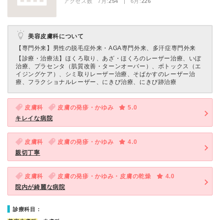
アクセス数 7月:
254
| 6月:
226
美容皮膚科について
【専門外来】
男性の脱毛症外来・AGA専門外来、多汗症専門外来
【診療・治療法】
ほくろ取り、あざ・ほくろのレーザー治療、いぼ
治療、プラセンタ（肌質改善・ターンオーバー）、ボトックス（エ
イジングケア）、シミ取りレーザー治療、そばかすのレーザー治
療、フラクショナルレーザー、にきび治療、にきび跡治療
皮膚科
皮膚の発疹・かゆみ
5.0
キレイな病院
皮膚科
皮膚の発疹・かゆみ
4.0
親切丁寧
皮膚科
皮膚の発疹・かゆみ・皮膚の乾燥
4.0
院内が綺麗な病院
診療科目：