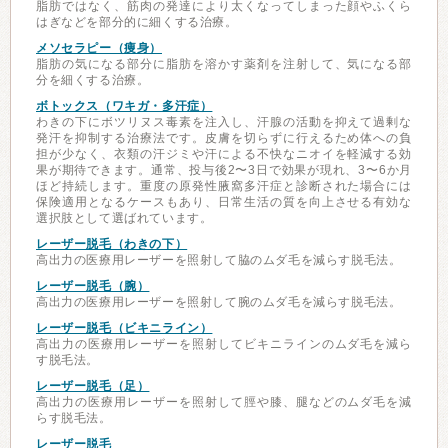
脂肪ではなく、筋肉の発達により太くなってしまった顔やふくら
はぎなどを部分的に細くする治療。
メソセラピー（痩身）
脂肪の気になる部分に脂肪を溶かす薬剤を注射して、気になる部
分を細くする治療。
ボトックス（ワキガ・多汗症）
わきの下にボツリヌス毒素を注入し、汗腺の活動を抑えて過剰な
発汗を抑制する治療法です。皮膚を切らずに行えるため体への負
担が少なく、衣類の汗ジミや汗による不快なニオイを軽減する効
果が期待できます。通常、投与後2〜3日で効果が現れ、3〜6か月
ほど持続します。重度の原発性腋窩多汗症と診断された場合には
保険適用となるケースもあり、日常生活の質を向上させる有効な
選択肢として選ばれています。
レーザー脱毛（わきの下）
高出力の医療用レーザーを照射して脇のムダ毛を減らす脱毛法。
レーザー脱毛（腕）
高出力の医療用レーザーを照射して腕のムダ毛を減らす脱毛法。
レーザー脱毛（ビキニライン）
高出力の医療用レーザーを照射してビキニラインのムダ毛を減ら
す脱毛法。
レーザー脱毛（足）
高出力の医療用レーザーを照射して脛や膝、腿などのムダ毛を減
らす脱毛法。
レーザー脱毛