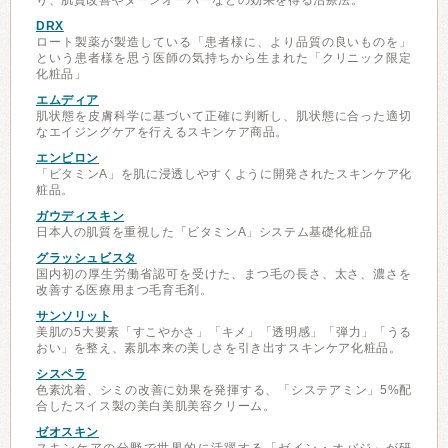
り、肌質改善やターンオーバーなどの効果を得る治療法。
DRX
ロート製薬が製造している「患者様に、より品質の良いものを」
という患者様を思う医師の気持ちから生まれた「クリニック限定
化粧品」
エムディア
肌状態を皮膚科学に基づいて正確に判断し、肌状態に合った適切
なエイジングケアを行えるスキンケア商品。
エンビロン
「ビタミンA」を肌に浸透しやすくように開発されたスキンケア化
粧品。
ガウディスキン
日本人の肌質を重視した「ビタミンA」システム基礎化粧品
グラッシュビスタ
国内初の厚生労働省認可を受けた、まつ毛の長さ、太さ、濃さを
改善する医療用まつ毛育毛剤。
サンソリット
美肌の5大要素「すこやかさ」「キメ」「透明感」「弾力」「うる
おい」を整え、素肌本来の美しさを引き出すスキンケア化粧品。
シスペラ
色素沈着、シミの改善に効果を発揮する、「システアミン」5%配
合したスイス製の美白美肌美容クリーム。
ゼオスキン