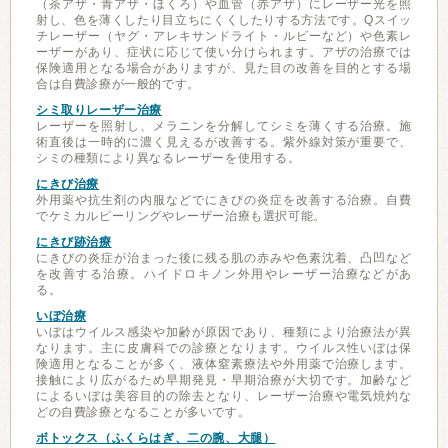
（茶アザ・青アザ・ほくろ）や血管（赤アザ）にレーザー光を照
射し、色を薄くしたり目立ちにくくしたりする方法です。Qスイッ
チレーザー（ヤグ・アレキサンドライト・ルビーなど）や色素レ
ーザーがあり、症状に応じて使い分けられます。アザの治療では
保険適用となる場合がありますが、見た目の改善を目的とする場
合は自費診療が一般的です。
シミ取りレーザー治療
レーザーを照射し、メラニンを分解してシミを薄くする治療。施
術直後は一時的に濃く見えるが改善する。紫外線対策が重要で、
シミの種類により異なるレーザーを使用する。
にきび治療
外用薬や抗生剤の内服などでにきびの炎症を改善する治療。自費
でケミカルピーリングやレーザー治療も選択可能。
にきび跡治療
にきびの炎症が治まった後に残る肌の赤みや色素沈着、凸凹など
を改善する治療。ハイドロキノン外用やレーザー治療などがあ
る。
いぼ治療
いぼはウイルス感染や加齢が原因であり、種類により治療法が異
なります。主に皮膚科での診療となります。ウイルス性いぼは保
険適用となることが多く、液体窒素療法や外用薬で治療します。
接触により広がるため早期発見・早期治療が大切です。加齢など
によるいぼは美容目的の除去となり、レーザー治療や電気焼灼な
どの自費診療となることが多いです。
ボトックス（ふくらはぎ、二の腕、大腿）