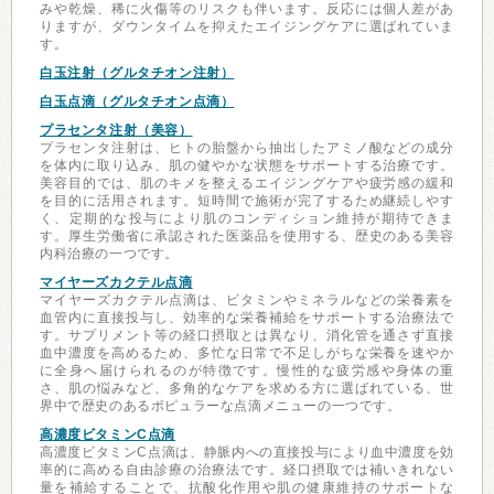
みや乾燥、稀に火傷等のリスクも伴います。反応には個人差があ
りますが、ダウンタイムを抑えたエイジングケアに選ばれていま
す。
白玉注射（グルタチオン注射）
白玉点滴（グルタチオン点滴）
プラセンタ注射（美容）
プラセンタ注射は、ヒトの胎盤から抽出したアミノ酸などの成分
を体内に取り込み、肌の健やかな状態をサポートする治療です。
美容目的では、肌のキメを整えるエイジングケアや疲労感の緩和
を目的に活用されます。短時間で施術が完了するため継続しやす
く、定期的な投与により肌のコンディション維持が期待できま
す。厚生労働省に承認された医薬品を使用する、歴史のある美容
内科治療の一つです。
マイヤーズカクテル点滴
マイヤーズカクテル点滴は、ビタミンやミネラルなどの栄養素を
血管内に直接投与し、効率的な栄養補給をサポートする治療法で
す。サプリメント等の経口摂取とは異なり、消化管を通さず直接
血中濃度を高めるため、多忙な日常で不足しがちな栄養を速やか
に全身へ届けられるのが特徴です。慢性的な疲労感や身体の重
さ、肌の悩みなど、多角的なケアを求める方に選ばれている、世
界中で歴史のあるポピュラーな点滴メニューの一つです。
高濃度ビタミンC点滴
高濃度ビタミンC点滴は、静脈内への直接投与により血中濃度を効
率的に高める自由診療の治療法です。経口摂取では補いきれない
量を補給することで、抗酸化作用や肌の健康維持のサポートな