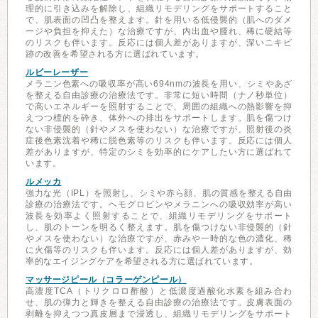
理的に引き込みを解除し、組織リモデリングをサポートすること
で、肌表面の凹凸を整えます。針を用いる低侵襲的（肌へのダメ
ージや負担を抑えた）な治療ですが、内出血や腫れ、稀に硬結等
のリスクも伴います。反応には個人差がありますが、深いニキビ
跡の改善を希望される方に選ばれています。
ルビーレーザー
メラニン色素への吸収率が高い694nmの波長を用い、シミやあざ
を整える自由診療の治療法です。非常に短い時間（ナノ秒単位）
で高いエネルギーを照射することで、周囲の組織への熱影響を抑
えつつ標的を砕き、体外への排出をサポートします。肌を傷つけ
ない非侵襲的（針やメスを使わない）な治療ですが、照射後の炎
症後色素沈着や稀に脱色素等のリスクも伴います。反応には個人
差がありますが、特定のシミを効率的にケアしたい方に選ばれて
います。
ルメッカ
強力な光（IPL）を照射し、シミや赤ら顔、肌の質感を整える自由
診療の治療法です。ヘモグロビンやメラニンへの吸収効率が高い
波長を効率よく照射することで、組織リモデリングをサポート
し、肌のトーンを明るく整えます。肌を傷つけない非侵襲的（針
やメスを使わない）な治療ですが、赤みや一時的な色の濃化、稀
に火傷等のリスクも伴います。反応には個人差がありますが、効
率的なエイジングケアを希望される方に選ばれています。
マッサージピール（コラーゲンピール）
高濃度TCA（トリクロロ酢酸）と低濃度過酸化水素を組み合わ
せ、肌の弾力と輝きを整える自由診療の治療法です。皮膚表面の
剥離を抑えつつ真皮層まで浸透し、組織リモデリングをサポート