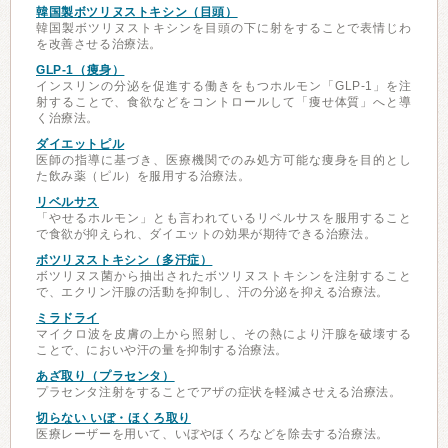
韓国製ボツリヌストキシン（目頭）
韓国製ボツリヌストキシンを目頭の下に射をすることで表情じわ
を改善させる治療法。
GLP-1（痩身）
インスリンの分泌を促進する働きをもつホルモン「GLP-1」を注
射することで、食欲などをコントロールして「痩せ体質」へと導
く治療法。
ダイエットピル
医師の指導に基づき、医療機関でのみ処方可能な痩身を目的とし
た飲み薬（ピル）を服用する治療法。
リベルサス
「やせるホルモン」とも言われているリベルサスを服用すること
で食欲が抑えられ、ダイエットの効果が期待できる治療法。
ボツリヌストキシン（多汗症）
ボツリヌス菌から抽出されたボツリヌストキシンを注射すること
で、エクリン汗腺の活動を抑制し、汗の分泌を抑える治療法。
ミラドライ
マイクロ波を皮膚の上から照射し、その熱により汗腺を破壊する
ことで、においや汗の量を抑制する治療法。
あざ取り（プラセンタ）
プラセンタ注射をすることでアザの症状を軽減させえる治療法。
切らない いぼ・ほくろ取り
医療レーザーを用いて、いぼやほくろなどを除去する治療法。