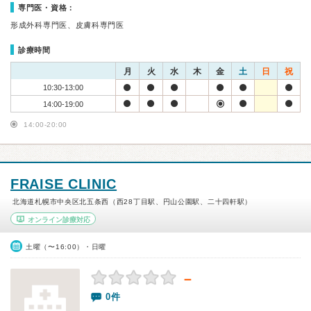
専門医・資格：
形成外科専門医、皮膚科専門医
診療時間
月
火
水
木
金
土
日
祝
10:30-13:00
14:00-19:00
14:00-20:00
FRAISE CLINIC
北海道札幌市中央区北五条西（西28丁目駅、円山公園駅、二十四軒駅）
オンライン診療対応
土曜（〜16:00）・日曜
－
0件