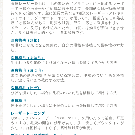
医療レーザー脱毛は、毛の黒い色（メラニン）に反応するレーザ
ーで毛根や毛を生やす組織に熱を加えて、長期的な脱毛効果が期
待できる治療です。主に波長の異なる3種類のレーザー（アレキサ
ンドライト、ダイオード、ヤグ）が用いられ、照射方法にも熱破
壊式と蓄熱式があり、毛質や肌質、部位に応じて選択されます。
メラニンに反応する仕組みのため、白髪には効果が期待できませ
ん。多くは美容目的となり、自由診療です。
医療植毛（頭部）
薄毛などが気になる頭部に、自分の毛根を移植して髪を増やす方
法。
医療植毛（まゆ毛）
生まれつきや加齢により薄くなった眉毛を濃くするための方法。
医療植毛（まつ毛）
まつ毛の薄さや短さが気になる場合に、毛根のついた毛を移植
し、濃く長いまつ毛にする方法。
医療植毛（ヒゲ）
ひげを濃くしたい場合に毛根のついた毛を移植して増やす方法。
医療植毛
体毛を濃くしたい場合に毛根のついた毛を移植して増やす方法。
レーザートーニング
QスイッチYAGレーザー「MedLite C6」を用いたシミ治療。肝斑
やくすみ、毛穴の開きに効果があり、肌に優しくダウンタイムが
少ない。施術後はこすらず、紫外線対策が重要。