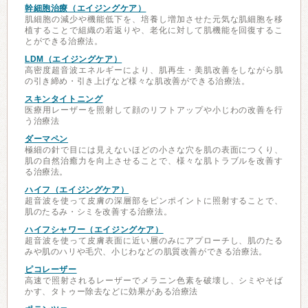
幹細胞治療（エイジングケア）
肌細胞の減少や機能低下を、培養し増加させた元気な肌細胞を移
植することで組織の若返りや、老化に対して肌機能を回復するこ
とができる治療法。
LDM（エイジングケア）
高密度超音波エネルギーにより、肌再生・美肌改善をしながら肌
の引き締め・引き上げなど様々な肌改善ができる治療法。
スキンタイトニング
医療用レーザーを照射して顔のリフトアップや小じわの改善を行
う治療法
ダーマペン
極細の針で目には見えないほどの小さな穴を肌の表面につくり、
肌の自然治癒力を向上させることで、様々な肌トラブルを改善す
る治療法。
ハイフ（エイジングケア）
超音波を使って皮膚の深層部をピンポイントに照射することで、
肌のたるみ・シミを改善する治療法。
ハイフシャワー（エイジングケア）
超音波を使って皮膚表面に近い層のみにアプローチし、肌のたる
みや肌のハリや毛穴、小じわなどの肌質改善ができる治療法。
ピコレーザー
高速で照射されるレーザーでメラニン色素を破壊し、シミやそば
かす、タトゥー除去などに効果がある治療法