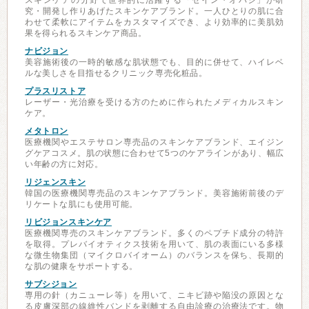
スキンケアの分野で世界的に活躍する「ゼイン・オバジ」が研
究・開発し作りあげたスキンケアブランド。一人ひとりの肌に合
わせて柔軟にアイテムをカスタマイズでき、より効率的に美肌効
果を得られるスキンケア商品。
ナビジョン
美容施術後の一時的敏感な肌状態でも、目的に併せて、ハイレベ
ルな美しさを目指せるクリニック専売化粧品。
プラスリストア
レーザー・光治療を受ける方のために作られたメディカルスキン
ケア。
メタトロン
医療機関やエステサロン専売品のスキンケアブランド、エイジン
グケアコスメ。肌の状態に合わせて5つのケアラインがあり、幅広
い年齢の方に対応。
リジェンスキン
韓国の医療機関専売品のスキンケアブランド。美容施術前後のデ
リケートな肌にも使用可能。
リビジョンスキンケア
医療機関専売のスキンケアブランド。多くのペプチド成分の特許
を取得。プレバイオティクス技術を用いて、肌の表面にいる多様
な微生物集団（マイクロバイオーム）のバランスを保ち、長期的
な肌の健康をサポートする。
サブシジョン
専用の針（カニューレ等）を用いて、ニキビ跡や陥没の原因とな
る皮膚深部の線維性バンドを剥離する自由診療の治療法です。物