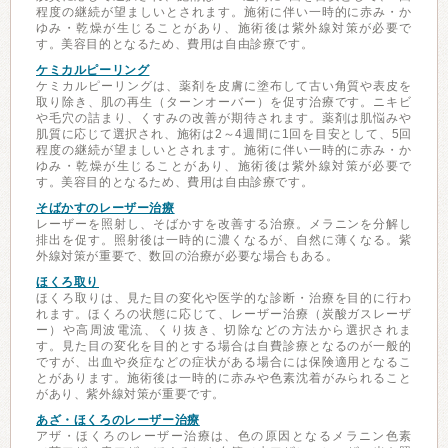
程度の継続が望ましいとされます。施術に伴い一時的に赤み・か
ゆみ・乾燥が生じることがあり、施術後は紫外線対策が必要で
す。美容目的となるため、費用は自由診療です。
ケミカルピーリング
ケミカルピーリングは、薬剤を皮膚に塗布して古い角質や表皮を
取り除き、肌の再生（ターンオーバー）を促す治療です。ニキビ
や毛穴の詰まり、くすみの改善が期待されます。薬剤は肌悩みや
肌質に応じて選択され、施術は2～4週間に1回を目安として、5回
程度の継続が望ましいとされます。施術に伴い一時的に赤み・か
ゆみ・乾燥が生じることがあり、施術後は紫外線対策が必要で
す。美容目的となるため、費用は自由診療です。
そばかすのレーザー治療
レーザーを照射し、そばかすを改善する治療。メラニンを分解し
排出を促す。照射後は一時的に濃くなるが、自然に薄くなる。紫
外線対策が重要で、数回の治療が必要な場合もある。
ほくろ取り
ほくろ取りは、見た目の変化や医学的な診断・治療を目的に行わ
れます。ほくろの状態に応じて、レーザー治療（炭酸ガスレーザ
ー）や高周波電流、くり抜き、切除などの方法から選択されま
す。見た目の変化を目的とする場合は自費診療となるのが一般的
ですが、出血や炎症などの症状がある場合には保険適用となるこ
とがあります。施術後は一時的に赤みや色素沈着がみられること
があり、紫外線対策が重要です。
あざ・ほくろのレーザー治療
アザ・ほくろのレーザー治療は、色の原因となるメラニン色素