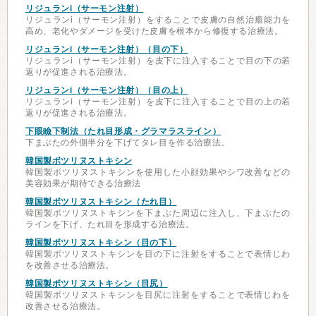
リジュランi（サーモン注射）
リジュランi（サーモン注射）をすることで皮膚の自然治癒能力を
高め、老化やダメージを受けた皮膚を根本から修復する治療法。
リジュランi（サーモン注射）（目の下）
リジュランi（サーモン注射）を皮下に注入することで目の下の若
返りが促進される治療法。
リジュランi（サーモン注射）（目の上）
リジュランi（サーモン注射）を皮下に注入することで目の上の若
返りが促進される治療法。
下眼瞼下制法（たれ目形成・グラマラスライン）
下まぶたの外側半分を下げてタレ目を作る治療法。
韓国製ボツリヌストキシン
韓国製ボツリヌストキシンを使用した小顔効果やシワ改善などの
美容効果が期待できる治療法
韓国製ボツリヌストキシン（たれ目）
韓国製ボツリヌストキシンを下まぶた周辺に注入し、下まぶたの
ラインを下げ、たれ目を形成する治療法。
韓国製ボツリヌストキシン（目の下）
韓国製ボツリヌストキシンを目の下に注射をすることで表情じわ
を改善させる治療法。
韓国製ボツリヌストキシン（目尻）
韓国製ボツリヌストキシンを目尻に注射をすることで表情じわを
改善させる治療法。