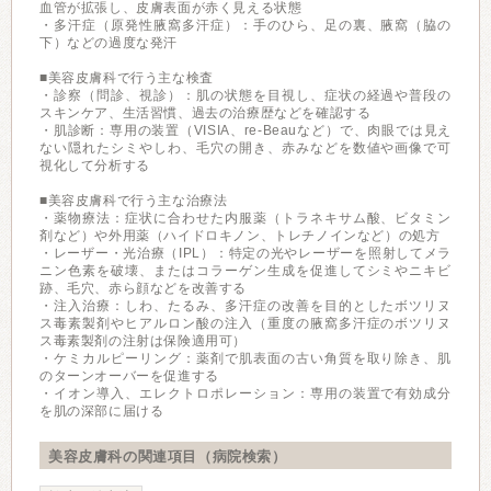
血管が拡張し、皮膚表面が赤く見える状態
・多汗症（原発性腋窩多汗症）：手のひら、足の裏、腋窩（脇の
下）などの過度な発汗
■美容皮膚科で行う主な検査
・診察（問診、視診）：肌の状態を目視し、症状の経過や普段の
スキンケア、生活習慣、過去の治療歴などを確認する
・肌診断：専用の装置（VISIA、re-Beauなど）で、肉眼では見え
ない隠れたシミやしわ、毛穴の開き、赤みなどを数値や画像で可
視化して分析する
■美容皮膚科で行う主な治療法
・薬物療法：症状に合わせた内服薬（トラネキサム酸、ビタミン
剤など）や外用薬（ハイドロキノン、トレチノインなど）の処方
・レーザー・光治療（IPL）：特定の光やレーザーを照射してメラ
ニン色素を破壊、またはコラーゲン生成を促進してシミやニキビ
跡、毛穴、赤ら顔などを改善する
・注入治療：しわ、たるみ、多汗症の改善を目的としたボツリヌ
ス毒素製剤やヒアルロン酸の注入（重度の腋窩多汗症のボツリヌ
ス毒素製剤の注射は保険適用可）
・ケミカルピーリング：薬剤で肌表面の古い角質を取り除き、肌
のターンオーバーを促進する
・イオン導入、エレクトロポレーション：専用の装置で有効成分
を肌の深部に届ける
美容皮膚科の関連項目（病院検索）