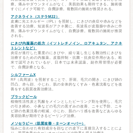
療。痛みやダウンタイムがなく、美肌効果も期待できる。施術後
すぐにメイク可能で、自費診療。複数回の施術が推奨される。
アクネライト（ステラM22）
皮膚に光エネルギー（IPL）を照射し、にきびの炎症や赤みなどを
改善する治療。短波長がアクネ菌に、長波長が皮脂腺や赤みに作
用。痛みやダウンタイムがなく、自費診療。複数回の施術が推奨
される。
にきび内服薬の処方（イソトレチノイン、ロアキュタン、アクネ
トレントなど）
炎症が進行した重度のにきびや、繰り返し生じる難治性にきびを
治療するための内服薬。皮脂抑制・抗菌・抗炎症作用がある。欧
米で認可されているが、日本では未承認薬。副作用管理が必要
で、自費診療となる。
シルファームX
RF（高周波）を照射することで、肝斑、毛穴の開き、にきび跡の
凹凸、赤ら顔、小じわ、肌の全体的なくすみ・色素沈着などを改
善をする肌質改善治療法。
ブラックピール
植物性活性炭と乳酸をメインとしたピーリング剤を使用し、毛穴
の引き締め、小鼻などの毛穴の黒ずみの改善、ニキビ予防、ニキ
ビ跡の色素沈着の軽減、小じわ、肌のハリ感を改善などあらゆる
美容効果が期待できるピーリング治療。
メソセラピー（肌質改善・ターンオーバー）
悩みに合わせた有効成分を顔などの皮下に直接注入することによ