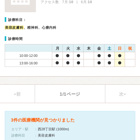
アクセス数 7月:
10
| 6月:
10
診療科目：
美容皮膚科
、精神科、心療内科
診療時間
月
火
水
木
金
土
日
祝
10:00-12:00
13:00-16:00
«前
1/1ページ
次»
3件の医療機関が見つかりました
エリア・駅
西28丁目駅 (1000m)
診療科目
美容皮膚科