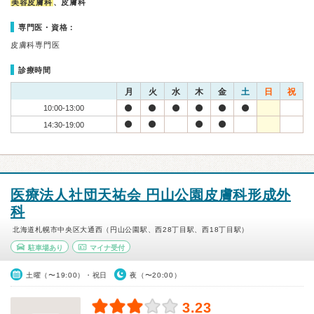
美容皮膚科
、皮膚科
専門医・資格：
皮膚科専門医
診療時間
月
火
水
木
金
土
日
祝
10:00-13:00
14:30-19:00
医療法人社団天祐会 円山公園皮膚科形成外
科
北海道札幌市中央区大通西（円山公園駅、西28丁目駅、西18丁目駅）
駐車場あり
マイナ受付
土曜（〜19:00）・祝日
夜（〜20:00）
3.23