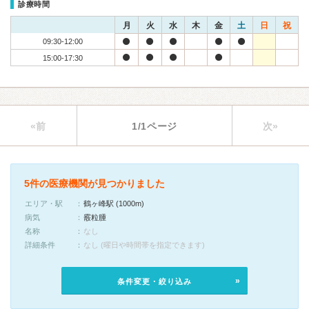
診療時間
月
火
水
木
金
土
日
祝
09:30-12:00
15:00-17:30
«前
1/1ページ
次»
5件の医療機関が見つかりました
エリア・駅
鶴ヶ峰駅 (1000m)
病気
霰粒腫
名称
なし
詳細条件
なし (曜日や時間帯を指定できます)
条件変更・絞り込み