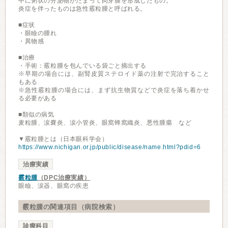
中に粥状の分泌物がたまって肉芽腫を形成したもの。
炎症を伴ったものは急性霰粒腫と呼ばれる。
■症状
・眼瞼の腫れ
・異物感
■治療
・手術：霰粒腫を包んでいる袋ごと摘出する
※早期の場合には、副腎皮質ステロイド薬の注射で完治すること
もある
※急性霰粒腫の場合には、まず抗生物質などで炎症を落ち着かせ
る必要がある
■類似の病気
麦粒腫、涙嚢炎、涙小管炎、眼窩蜂窩織炎、悪性腫瘍 など
▼霰粒腫とは（日本眼科学会）
https://www.nichigan.or.jp/public/disease/name.html?pdid=6
治療実績
霰粒腫
（DPC治療実績）
眼瞼、涙器、眼窩の疾患
霰粒腫の関連項目（病院検索）
診療科目