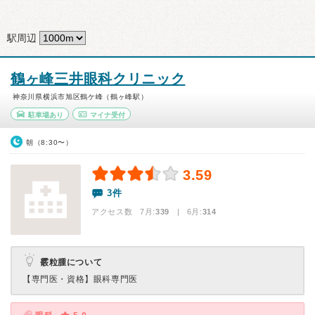
駅周辺
鶴ヶ峰三井眼科クリニック
神奈川県横浜市旭区鶴ケ峰（鶴ヶ峰駅）
駐車場あり
マイナ受付
朝（8:30〜）
3.59
3件
アクセス数 7月:
339
| 6月:
314
霰粒腫について
【専門医・資格】
眼科専門医