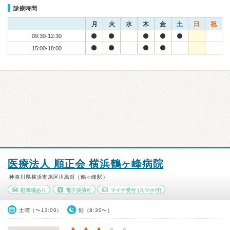
診療時間
月
火
水
木
金
土
日
祝
09:30-12:30
15:00-18:00
医療法人 順正会 横浜鶴ヶ峰病院
神奈川県横浜市旭区川島町（鶴ヶ峰駅）
駐車場あり
電子決済可
マイナ受付
(スマホ可)
土曜（〜13:00）
朝（8:30〜）