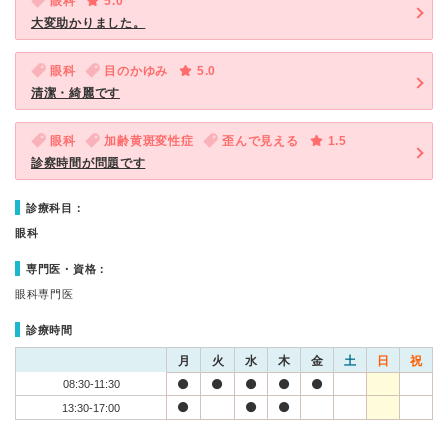
眼科
5.0
大変助かりました。
眼科
目のかゆみ
5.0
清潔・綺麗です
眼科
加齢黄斑変性症
歪んで見える
1.5
診察時間が問題です
診療科目：
眼科
専門医・資格：
眼科専門医
診療時間
月
火
水
木
金
土
日
祝
08:30-11:30
13:30-17:00