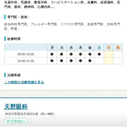
化器外科、乳腺科、整形外科、リハビリテーション科、皮膚科、泌尿器科、肛
門科、眼科、精神科、心療内科…
専門医・資格：
総合内科専門医、アレルギー専門医、リウマチ専門医、血液専門医、外科専門
医、呼吸…
診療時間
月
火
水
木
金
土
日
祝
08:30-13:00
14:00-17:30
治療実績
この病院の治療実績を見る
天野眼科
神奈川県横浜市旭区白根（鶴ヶ峰駅）
駐車場あり