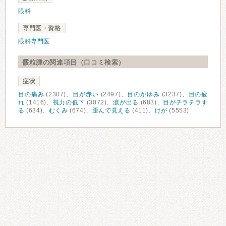
眼科
専門医・資格
眼科専門医
霰粒腫の関連項目（口コミ検索）
症状
目の痛み
(2307)、
目が赤い
(2497)、
目のかゆみ
(3237)、
目の疲
れ
(1416)、
視力の低下
(3072)、
涙が出る
(683)、
目がチラチラす
る
(634)、
むくみ
(674)、
歪んで見える
(411)、
けが
(5553)