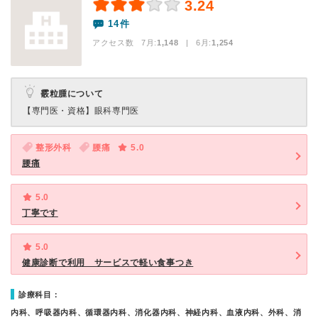
3.24
14件
アクセス数 7月:
1,148
| 6月:
1,254
霰粒腫について
【専門医・資格】
眼科専門医
整形外科
腰痛
5.0
腰痛
5.0
丁寧です
5.0
健康診断で利用 サービスで軽い食事つき
診療科目：
内科、呼吸器内科、循環器内科、消化器内科、神経内科、血液内科、外科、消