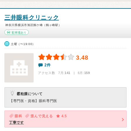
三井眼科クリニック
神奈川県横浜市旭区鶴ケ峰（鶴ヶ峰駅）
駐車場あり
土曜（〜19:00）
3.48
2件
アクセス数 7月:
141
| 6月:
159
霰粒腫について
【専門医・資格】
眼科専門医
眼科
歪んで見える
4.5
丁寧です