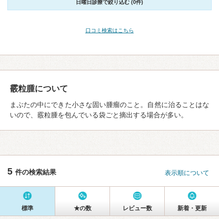
日曜日診療で絞り込む (0件)
口コミ検索はこちら
霰粒腫について
まぶたの中にできた小さな固い腫瘤のこと。自然に治ることはな
いので、霰粒腫を包んでいる袋ごと摘出する場合が多い。
5
件の検索結果
表示順について
標準
★の数
レビュー数
新着・更新