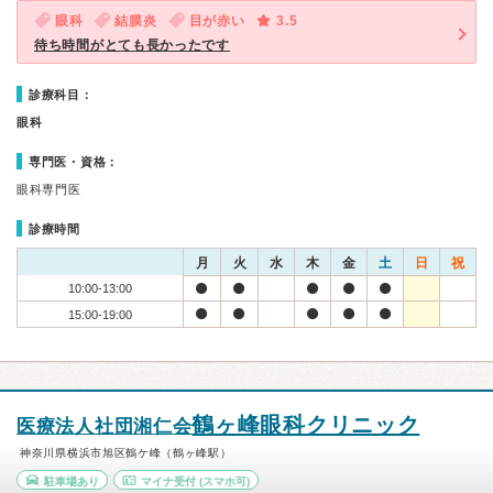
眼科
結膜炎
目が赤い
3.5
待ち時間がとても長かったです
診療科目：
眼科
専門医・資格：
眼科専門医
診療時間
月
火
水
木
金
土
日
祝
10:00-13:00
15:00-19:00
鶴ヶ峰眼科クリニック
医療法人社団湘仁会
神奈川県横浜市旭区鶴ケ峰（鶴ヶ峰駅）
駐車場あり
マイナ受付
(スマホ可)