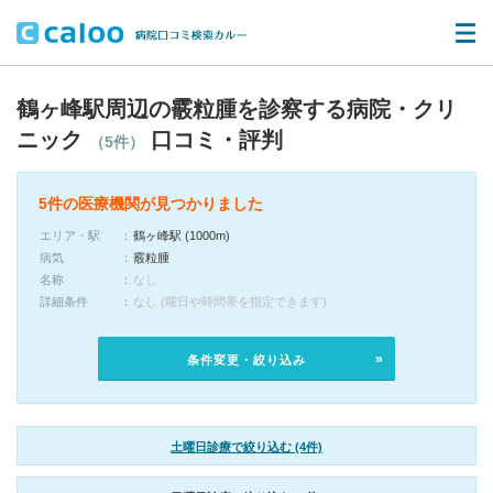
鶴ヶ峰駅周辺の霰粒腫を診察する病院・クリ
ニック
口コミ・評判
（5件）
5件の医療機関が見つかりました
エリア・駅
鶴ヶ峰駅 (1000m)
病気
霰粒腫
名称
なし
詳細条件
なし (曜日や時間帯を指定できます)
条件変更・絞り込み
土曜日診療で絞り込む (4件)