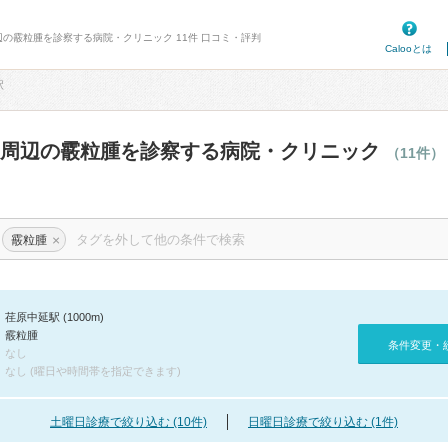
辺の霰粒腫を診察する病院・クリニック 11件 口コミ・評判
Calooとは
駅
駅周辺の霰粒腫を診察する病院・クリニック
（11件）
×
霰粒腫
荏原中延駅 (1000m)
霰粒腫
条件変更・
なし
なし (曜日や時間帯を指定できます)
土曜日診療で絞り込む (10件)
日曜日診療で絞り込む (1件)