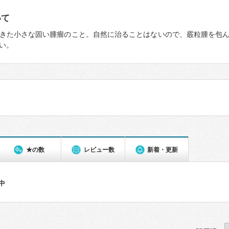
いて
きた小さな固い腫瘤のこと。自然に治ることはないので、霰粒腫を包
い。
★の数
レビュー数
新着・更新
件中