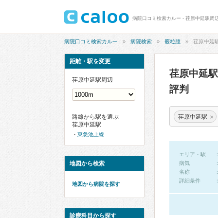
病院口コミ検索カルー - 荏原中延駅周
病院口コミ検索カルー
病院検索
霰粒腫
荏原中延
距離・駅を変更
荏原中延
荏原中延駅周辺
評判
×
荏原中延駅
路線から駅を選ぶ
荏原中延駅
東急池上線
エリア・駅
地図から検索
病気
名称
詳細条件
地図から病院を探す
診療科目から探す