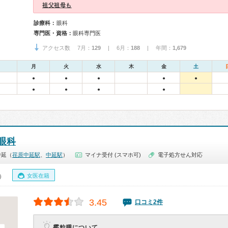
祖父祖母も
診療科：
眼科
専門医・資格：
眼科専門医
アクセス数 7月：
129
| 6月：
188
| 年間：
1,679
月
火
水
木
金
土
●
●
●
●
●
●
●
●
●
眼科
中延（
荏原中延駅
、
中延駅
）
マイナ受付 (スマホ可)
電子処方せん対応
女医在籍
0）
3.45
口コミ2件
霰粒腫について