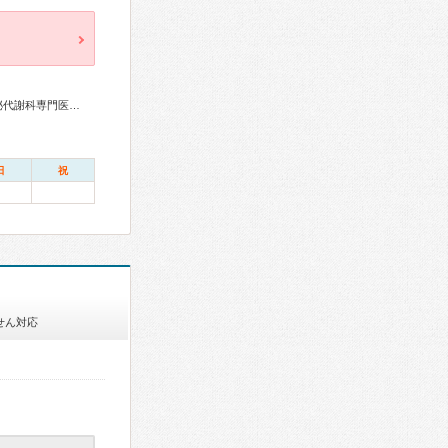
総合内科専門医、アレルギー専門医、リウマチ専門医、内分泌代謝科専門医、呼吸器専門医、呼吸器外科専門医、循環器専門医、腎臓専門医、神経内科専門医、整形外科専門医、リハビリテーション科専門医、形成外科専門医、眼科専門医、老年病専門医、認知症専門医、老年精神専門医、一般病院連携精神医学専門医、精神科専門医、麻酔科専門医、ペインクリニック専門医、救急科専門医、漢方専門医、日本睡眠学会専門医
日
祝
せん対応