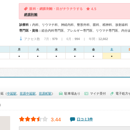
眼科・網膜剥離・目がチラチラする
4.5
網膜剥離
診療科：
内科、リウマチ科、神経内科、整形外科、眼科、精神科、放射線科
専門医・資格：
アクセス数 7月：
979
| 6月：
994
| 年間：
12,662
月
火
水
木
金
土
●
●
●
●
●
●
中延（
中延駅
、
荏原中延駅
、
荏原町駅
）
駐車場あり
マイナ受付
電子処方
0）
3.44
口コミ3件