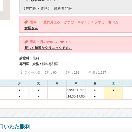
【専門医・資格】
眼科専門医
眼科・二重に見える・かすむ・目がチラチラする
4.5
女医さん
眼科・目のかゆみ
3.5
新しく綺麗なクリニックです。
診療科：
眼科
専門医・資格：
眼科専門医
アクセス数 7月：
90
| 6月：
156
| 年間：
1,237
月
火
水
木
金
土
09:00-11:15
●
●
●
●
14:30-17:00
●
●
●
口いわた眼科