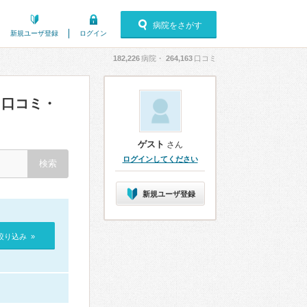
病院をさがす
新規ユーザ登録
ログイン
182,226
病院・
264,163
口コミ
口コミ・
ゲスト
さん
ログインしてください
新規ユーザ登録
絞り込み »