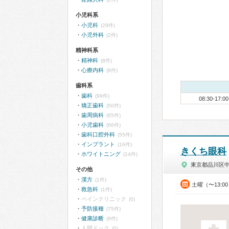
小児科系
小児科
(29件)
小児外科
(2件)
精神科系
精神科
(8件)
心療内科
(8件)
歯科系
歯科
(99件)
08:30-17:00
矯正歯科
(50件)
歯周病科
(65件)
小児歯科
(66件)
歯科口腔外科
(55件)
インプラント
(16件)
きくち眼科
ホワイトニング
(14件)
東京都品川区
その他
漢方
(1件)
土曜（〜13:0
救急科
(1件)
ペインクリニック
(0)
予防接種
(75件)
健康診断
(9件)
人間ドック
(0)