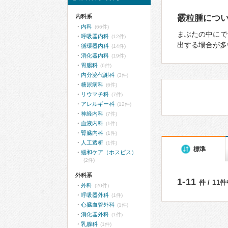
内科系
霰粒腫につ
内科
(66件)
まぶたの中にで
呼吸器内科
(12件)
出する場合が多
循環器内科
(14件)
消化器内科
(19件)
胃腸科
(6件)
内分泌代謝科
(3件)
糖尿病科
(6件)
リウマチ科
(7件)
アレルギー科
(12件)
神経内科
(7件)
血液内科
(1件)
腎臓内科
(1件)
人工透析
(1件)
標準
緩和ケア（ホスピス）
(2件)
外科系
1-11
件 / 11
外科
(20件)
呼吸器外科
(1件)
心臓血管外科
(1件)
消化器外科
(1件)
乳腺科
(1件)