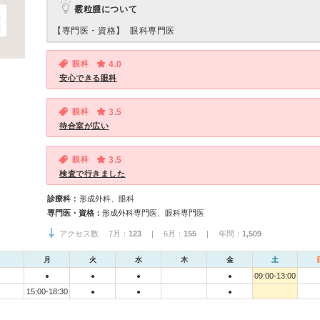
霰粒腫について
【専門医・資格】
眼科専門医
眼科
4.0
安心できる眼科
眼科
3.5
待合室が広い
眼科
3.5
検査で行きました
診療科：
形成外科、眼科
専門医・資格：
形成外科専門医、眼科専門医
アクセス数 7月：
123
| 6月：
155
| 年間：
1,509
月
火
水
木
金
土
09:00-13:00
●
●
●
●
15:00-18:30
●
●
●