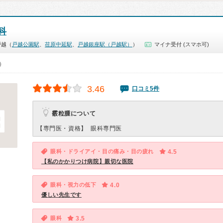
科
戸越（
戸越公園駅
、
荏原中延駅
、
戸越銀座駅（戸越駅）
）
マイナ受付 (スマホ可)
0）
3.46
口コミ5件
霰粒腫について
【専門医・資格】
眼科専門医
眼科・ドライアイ・目の痛み・目の疲れ
4.5
【私のかかりつけ病院】親切な医院
眼科・視力の低下
4.0
優しい先生です
眼科
3.5