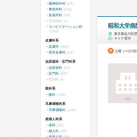
脳神経外科
(4件)
整形外科
(23件)
形成外科
(4件)
美容外科
(0)
昭和大学病
リハビリテーション科
(15件)
東京都品川区
マイナ受付
皮膚科系
皮膚科
(26件)
土曜（〜17:0
美容皮膚科
(3件)
泌尿器科・肛門科系
泌尿器科
(8件)
肛門科
(8件)
性病科
(0)
眼科系
眼科
(11件)
病院
耳鼻咽喉科系
耳鼻咽喉科
(11件)
産婦人科系
産科
(1件)
婦人科
(2件)
産婦人科
(2件)