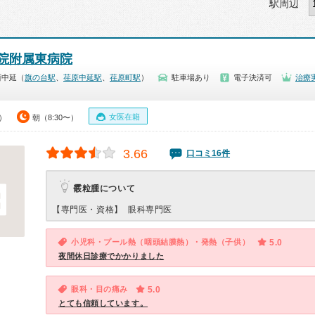
駅周辺
院附属東病院
西中延（
旗の台駅
、
荏原中延駅
、
荏原町駅
）
駐車場あり
電子決済可
治療
女医在籍
0）
朝（8:30〜）
3.66
口コミ16件
霰粒腫について
【専門医・資格】
眼科専門医
小児科・プール熱（咽頭結膜熱）・発熱（子供）
5.0
夜間休日診療でかかりました
眼科・目の痛み
5.0
とても信頼しています。