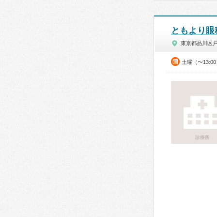
ともより眼
東京都品川区
土曜（〜13:0
診療所