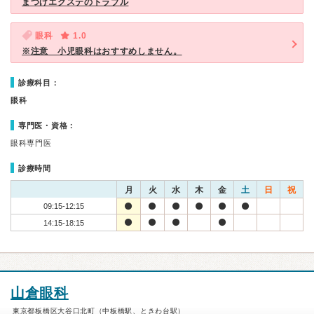
まつげエクステのトラブル
眼科
1.0
※注意 小児眼科はおすすめしません。
診療科目：
眼科
専門医・資格：
眼科専門医
診療時間
月
火
水
木
金
土
日
祝
09:15-12:15
14:15-18:15
山倉眼科
東京都板橋区大谷口北町（中板橋駅、ときわ台駅）