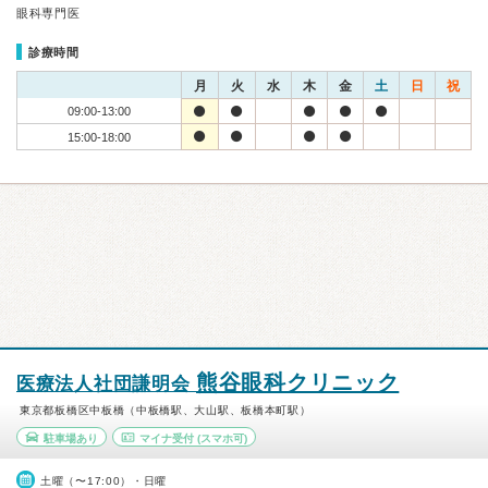
眼科専門医
診療時間
月
火
水
木
金
土
日
祝
09:00-13:00
15:00-18:00
熊谷眼科クリニック
医療法人社団謙明会
東京都板橋区中板橋（中板橋駅、大山駅、板橋本町駅）
駐車場あり
マイナ受付
(スマホ可)
土曜（〜17:00）・日曜