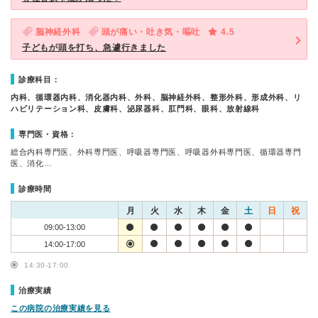
脳神経外科
頭が痛い・吐き気・嘔吐
4.5
子どもが頭を打ち、急遽行きました
診療科目：
内科、循環器内科、消化器内科、外科、脳神経外科、整形外科、形成外科、リ
ハビリテーション科、皮膚科、泌尿器科、肛門科、眼科、放射線科
専門医・資格：
総合内科専門医、外科専門医、呼吸器専門医、呼吸器外科専門医、循環器専門
医、消化…
診療時間
月
火
水
木
金
土
日
祝
09:00-13:00
14:00-17:00
14:30-17:00
治療実績
この病院の治療実績を見る