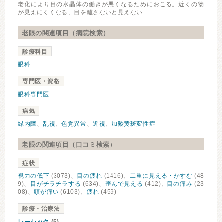
老化により目の水晶体の働きが悪くなるためにおこる。近くの物
が見えにくくなる、目を離さないと見えない
老眼の関連項目（病院検索）
診療科目
眼科
専門医・資格
眼科専門医
病気
緑内障
、
乱視
、
色覚異常
、
近視
、
加齢黄斑変性症
老眼の関連項目（口コミ検索）
症状
視力の低下
(3073)、
目の疲れ
(1416)、
二重に見える・かすむ
(48
9)、
目がチラチラする
(634)、
歪んで見える
(412)、
目の痛み
(23
08)、
頭が痛い
(6103)、
疲れ
(459)
診療・治療法
レーシック
(5)