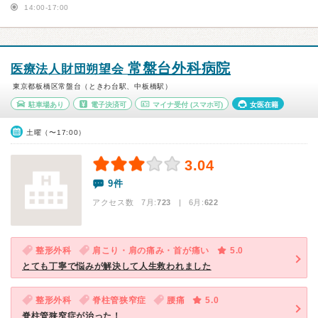
14:00-17:00
常盤台外科病院
医療法人財団朔望会
東京都板橋区常盤台（ときわ台駅、中板橋駅）
駐車場あり
電子決済可
マイナ受付
(スマホ可)
女医在籍
土曜（〜17:00）
3.04
9件
アクセス数 7月:
723
| 6月:
622
整形外科
肩こり・肩の痛み・首が痛い
5.0
とても丁寧で悩みが解決して人生救われました
整形外科
脊柱管狭窄症
腰痛
5.0
脊柱管狭窄症が治った！