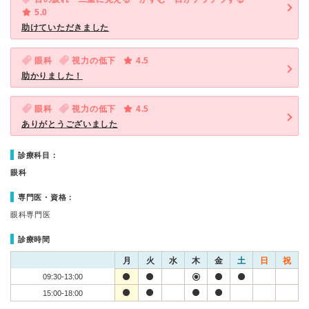
5.0
助けていただきました
眼科
視力の低下
4.5
助かりました！
眼科
視力の低下
4.5
ありがとうございました
診療科目：
眼科
専門医・資格：
眼科専門医
診療時間
月
火
水
木
金
土
日
祝
09:30-13:00
15:00-18:00