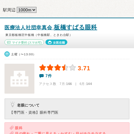
駅周辺
板橋すばる眼科
医療法人社団幸真会
東京都板橋区中板橋（中板橋駅、ときわ台駅）
マイナ受付
(スマホ可)
女医在籍
土曜（〜13:00）
3.71
7件
アクセス数 7月:
166
| 6月:
144
老眼について
【専門医・資格】
眼科専門医
眼科
目の疲れ・二重に見える・かすむ・目がチラチラする