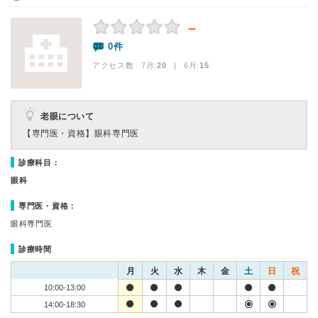
－
0件
アクセス数 7月:
20
| 6月:
15
老眼について
【専門医・資格】
眼科専門医
診療科目：
眼科
専門医・資格：
眼科専門医
診療時間
月
火
水
木
金
土
日
祝
10:00-13:00
14:00-18:30