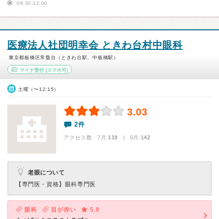
09:30-12:00
医療法人社団明幸会 ときわ台村中眼科
東京都板橋区常盤台（ときわ台駅、中板橋駅）
マイナ受付
(スマホ可)
土曜（〜12:15）
3.03
2件
アクセス数 7月:
119
| 6月:
142
老眼について
【専門医・資格】
眼科専門医
眼科
目が赤い
5.0