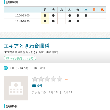
診療時間
月
火
水
木
金
土
日
祝
10:00-13:00
14:45-18:30
エキアときわ台眼科
東京都板橋区常盤台（ときわ台駅、中板橋駅）
マイナ受付
(スマホ可)
土曜（〜18:00）・日曜・祝日
－
0件
アクセス数 7月:
15
| 6月:
11
診療科目：