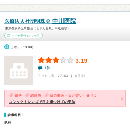
中川医院
医療法人社団明珠会
東京都板橋区常盤台（ときわ台駅、中板橋駅）
マイナ受付
(スマホ可)
土曜（〜13:00）
3.19
1件
アクセス数 7月:
63
| 6月:
52
眼科
結膜炎
目の痛み・目が赤い
4.0
コンタクトレンズで目を傷つけての受診
診療科目：
眼科