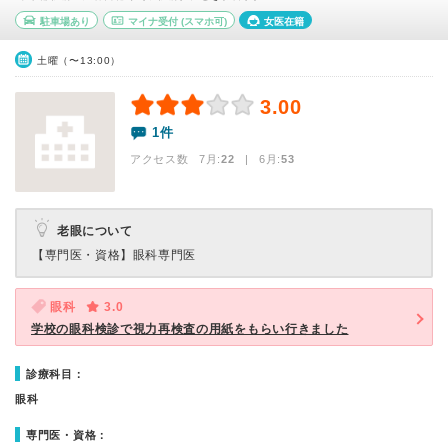
駐車場あり
マイナ受付
(スマホ可)
女医在籍
土曜（〜13:00）
3.00
1件
アクセス数 7月:
22
| 6月:
53
老眼について
【専門医・資格】
眼科専門医
眼科
3.0
学校の眼科検診で視力再検査の用紙をもらい行きました
診療科目：
眼科
専門医・資格：