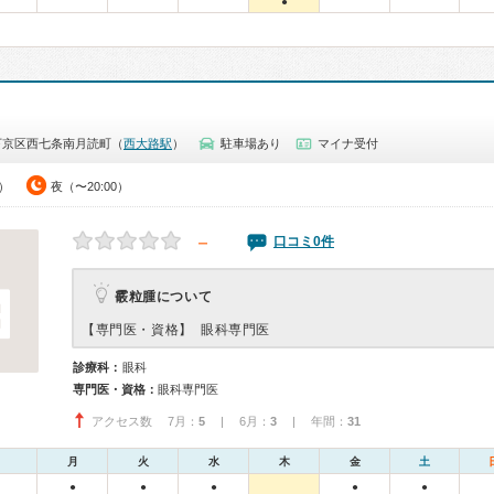
●
下京区西七条南月読町（
西大路駅
）
駐車場あり
マイナ受付
5）
夜（〜20:00）
－
口コミ0件
霰粒腫について
【専門医・資格】
眼科専門医
診療科：
眼科
専門医・資格：
眼科専門医
アクセス数 7月：
5
| 6月：
3
| 年間：
31
月
火
水
木
金
土
●
●
●
●
●