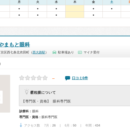
月
火
水
木
金
土
●
●
●
●
●
●
●
●
●
やまもと眼科
下京区西七条北衣田町（
西大路駅
）
駐車場あり
マイナ受付
0）
－
口コミ0件
霰粒腫について
【専門医・資格】
眼科専門医
診療科：
眼科
専門医・資格：
眼科専門医
アクセス数 7月：
26
| 6月：
50
| 年間：
434