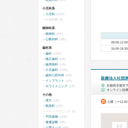
小児科系
小児科
(10件)
小児外科
(0)
精神科系
精神科
(4件)
心療内科
(3件)
09:00-12:00
歯科系
16:00-18:30
歯科
(16件)
矯正歯科
(4件)
歯周病科
(1件)
小児歯科
(10件)
歯科口腔外科
(6件)
医療法人社団
インプラント
(1件)
京都府京都市
ホワイトニング
(1件)
オンライン診
その他
漢方
(1件)
土曜（〜12:0
救急科
(1件)
ペインクリニック
(0)
予防接種
(26件)
健康診断
(4件)
人間ドック
(4件)