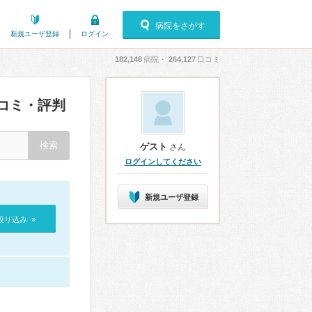
病院をさがす
新規ユーザ登録
ログイン
182,148
病院・
264,127
口コミ
コミ・評判
ゲスト
さん
ログインしてください
新規ユーザ登録
絞り込み »