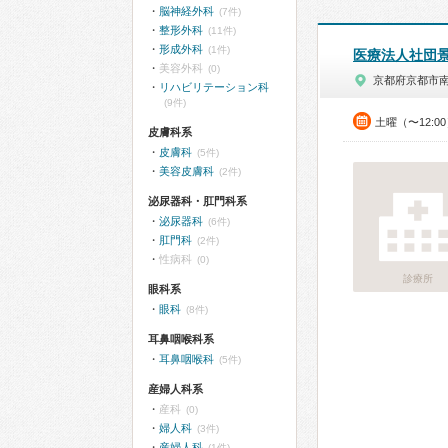
脳神経外科
(7件)
整形外科
(11件)
形成外科
(1件)
医療法人社団
美容外科
(0)
京都府京都市
リハビリテーション科
(9件)
土曜（〜12:0
皮膚科系
皮膚科
(5件)
美容皮膚科
(2件)
泌尿器科・肛門科系
泌尿器科
(6件)
肛門科
(2件)
性病科
(0)
診療所
眼科系
眼科
(8件)
耳鼻咽喉科系
耳鼻咽喉科
(5件)
産婦人科系
産科
(0)
婦人科
(3件)
産婦人科
(1件)