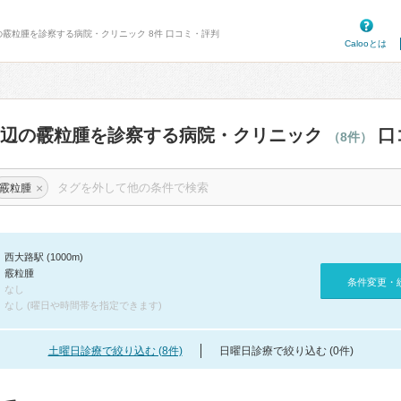
の霰粒腫を診察する病院・クリニック 8件 口コミ・評判
Calooとは
周辺の霰粒腫を診察する病院・クリニック
口
（8件）
×
霰粒腫
西大路駅 (1000m)
霰粒腫
条件変更・
なし
なし (曜日や時間帯を指定できます)
土曜日診療で絞り込む (8件)
日曜日診療で絞り込む (0件)