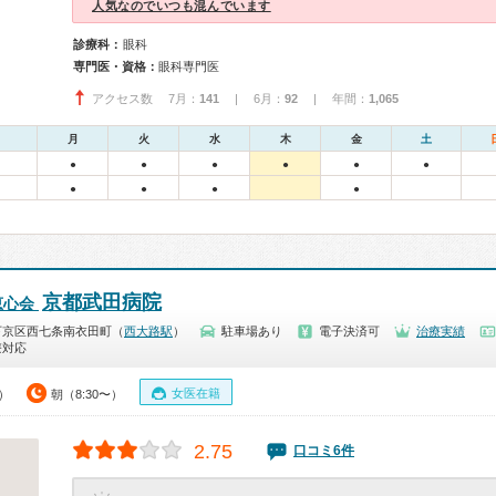
人気なのでいつも混んでいます
診療科：
眼科
専門医・資格：
眼科専門医
アクセス数 7月：
141
| 6月：
92
| 年間：
1,065
月
火
水
木
金
土
●
●
●
●
●
●
●
●
●
●
京都武田病院
恵心会
下京区西七条南衣田町（
西大路駅
）
駐車場あり
電子決済可
治療実績
療対応
女医在籍
0）
朝（8:30〜）
2.75
口コミ6件