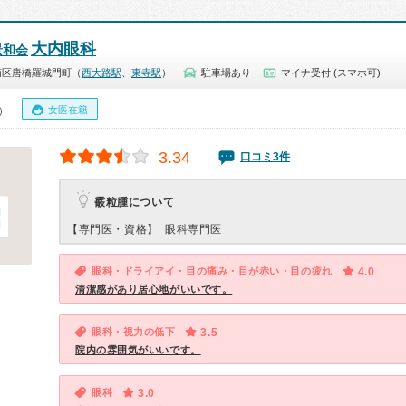
大内眼科
景和会
南区唐橋羅城門町（
西大路駅
、
東寺駅
）
駐車場あり
マイナ受付 (スマホ可)
女医在籍
0）
3.34
口コミ3件
霰粒腫について
【専門医・資格】
眼科専門医
眼科・ドライアイ・目の痛み・目が赤い・目の疲れ
4.0
清潔感があり居心地がいいです。
眼科・視力の低下
3.5
院内の雰囲気がいいです。
眼科
3.0