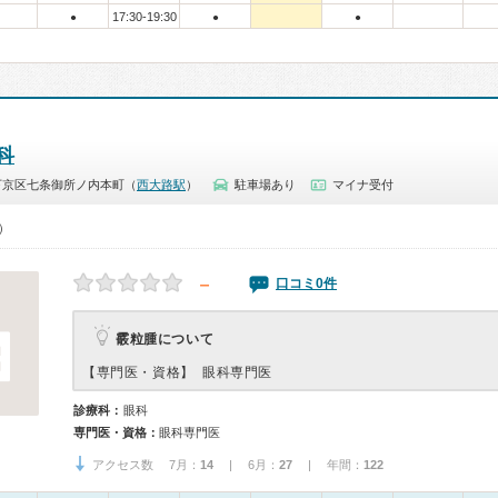
17:30-19:30
●
●
●
科
下京区七条御所ノ内本町（
西大路駅
）
駐車場あり
マイナ受付
0）
－
口コミ0件
霰粒腫について
【専門医・資格】
眼科専門医
診療科：
眼科
専門医・資格：
眼科専門医
アクセス数 7月：
14
| 6月：
27
| 年間：
122