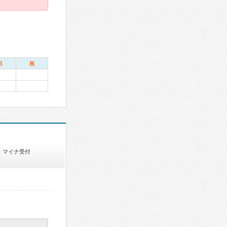
日
祝
マイナ受付