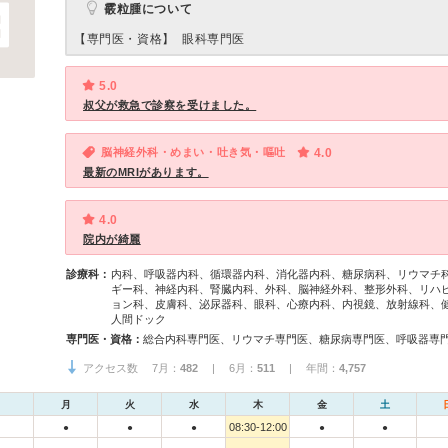
霰粒腫について
【専門医・資格】
眼科専門医
5.0
叔父が救急で診察を受けました。
脳神経外科・めまい・吐き気・嘔吐
4.0
最新のMRIがあります。
4.0
院内が綺麗
診療科：
内科、呼吸器内科、循環器内科、消化器内科、糖尿病科、リウマチ
ギー科、神経内科、腎臓内科、外科、脳神経外科、整形外科、リハ
ョン科、皮膚科、泌尿器科、眼科、心療内科、内視鏡、放射線科、
人間ドック
専門医・資格：
アクセス数 7月：
482
| 6月：
511
| 年間：
4,757
月
火
水
木
金
土
08:30-12:00
●
●
●
●
●