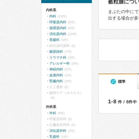
霰粒腫につ
内科系
まぶたの中にで
内科
(23件)
出する場合が多
呼吸器内科
(6件)
循環器内科
(9件)
消化器内科
(10件)
胃腸科
(3件)
内分泌代謝科
(0)
糖尿病科
(7件)
リウマチ科
(3件)
アレルギー科
(3件)
神経内科
(5件)
血液内科
(1件)
腎臓内科
標準
(3件)
人工透析
(0)
緩和ケア（ホスピス）
(0)
1-8
件 / 8件中
外科系
外科
(9件)
呼吸器外科
(0)
心臓血管外科
(0)
消化器外科
(2件)
乳腺科
(1件)