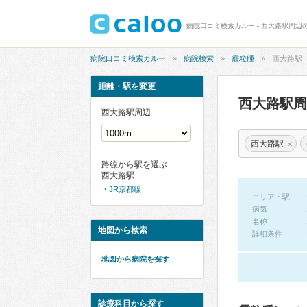
病院口コミ検索カルー - 西大路駅周辺
病院口コミ検索カルー
病院検索
霰粒腫
西大路駅
距離・駅を変更
西大路駅
西大路駅周辺
×
西大路駅
路線から駅を選ぶ
西大路駅
JR京都線
エリア・駅
病気
名称
地図から検索
詳細条件
地図から病院を探す
診療科目から探す