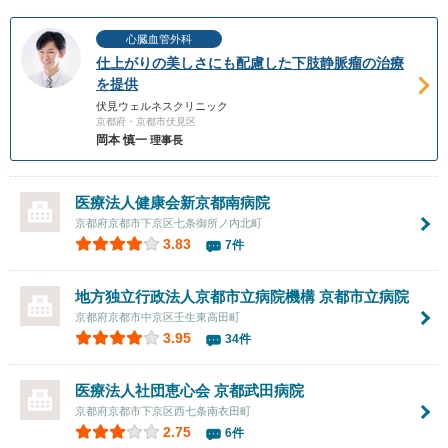
心臓血管外科
仕上がりの美しさにも配慮した下肢静脈瘤の治療
を提供
伏見ウェルネスクリニック
京都府・京都市伏見区
岡本 慎一
理事長
医療法人健康会
新京都南病院
京都府京都市下京区七条御所ノ内北町
3.83
7件
地方独立行政法人京都市立病院機構
京都市立病院
京都府京都市中京区壬生東高田町
3.95
34件
医療法人社団恵心会
京都武田病院
京都府京都市下京区西七条南衣田町
2.75
6件