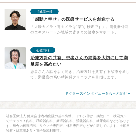
消化器外科
「感動と幸せ」の医療サービスを創造する
「大腸カメラ・胃カメラは“楽”な検査です」。消化器外科
のエキスパートが地域の皆さまの健康をサポート。
心療内科
治療方針の共有、患者さんの納得を大切にして満
足度を高めたい
患者さんの話をよく聞き、治療方針を共有する診療を通し
て、満足度の高い精神科クリニックを目指します。
ドクターズインタビューをもっと読む »
社会医療法人 健康会 京都南病院の基本情報、口コミ7件は、病院口コミ検索カルー
でチェック！内科、呼吸器内科、循環器内科、消化器内科、糖尿病科などがありま
す。総合内科専門医、リウマチ専門医、外科専門医などが在籍しています。土曜日
診察・駐車場あり・電子決済利用可。