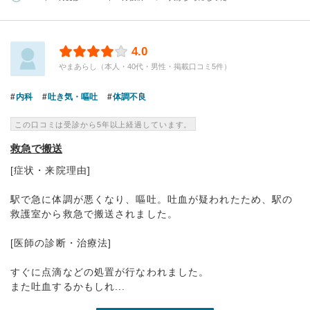
4.0
やまあらし（本人・40代・男性・掲載口コミ5件）
内科
吐き気・嘔吐
体調不良
この口コミは受診から5年以上経過しています。
救急で搬送
[症状・来院理由]
駅で急に体調が悪くなり、嘔吐。吐血が疑われたため、駅の
救護室から救急で搬送されました。
[医師の診断・治療法]
すぐに点滴などの処置が行なわれました。
また吐血するかもしれ...