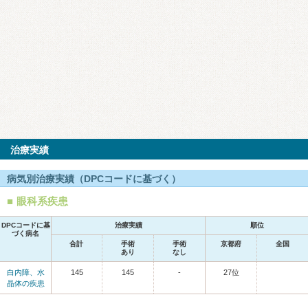
治療実績
病気別治療実績（DPCコードに基づく）
眼科系疾患
DPCコードに基
治療実績
順位
づく病名
合計
手術
手術
京都府
全国
あり
なし
白内障、水
145
145
-
27位
晶体の疾患