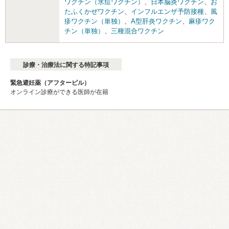
ワクチン（水痘ワクチン）
、
日本脳炎ワクチン
、
お
たふくかぜワクチン
、
インフルエンザ予防接種
、
風
疹ワクチン（単独）
、
A型肝炎ワクチン
、
麻疹ワク
チン（単独）
、
三種混合ワクチン
診療・治療法に関する特記事項
緊急避妊薬（アフターピル）
オンライン診療ができる医師が在籍