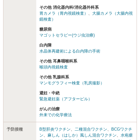
その他 消化器内科/消化器外科系
胃カメラ（胃内視鏡検査）
、
大腸カメラ（大腸内視
鏡検査）
糖尿病
マゴットセラピー(ウジ虫治療)
白内障
水晶体再建術による白内障の手術
その他 耳鼻咽喉科系
喉頭内視鏡検査
その他 乳腺科系
マンモグラフィー検査（乳房撮影）
避妊・中絶
緊急避妊薬（アフターピル）
がんの治療
外来での化学療法
予防接種
B型肝炎ワクチン
、
二種混合ワクチン
、
BCGワクチ
ン
、
麻しん（はしか）風しん混合ワクチン
、
水疱瘡