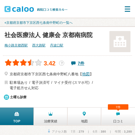
«京都府京都市下京区西七条南中野町の一覧へ
社会医療法人 健康会 京都南病院
梅小路京都西駅
西大路駅
丹波口駅
3.42
7件
？
地図
京都府京都市下京区西七条南中野町八番地【
】
駐車場あり
電子決済可
マイナ受付 (スマホ可)
電子処方せん対応
土曜も診療
7件
TOP
治療実績
地図
口コミ
アクセス数 7月：
279
| 6月：
380
| 年間：
3,280