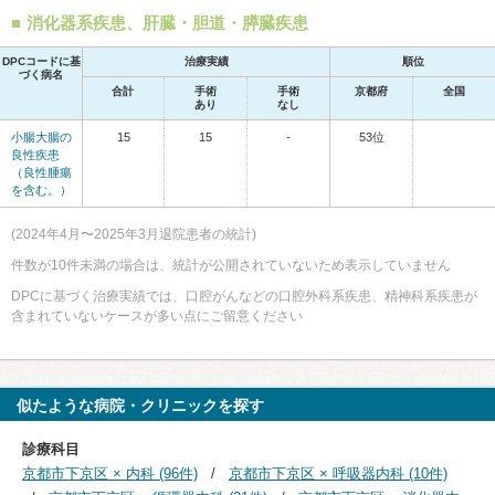
消化器系疾患、肝臓・胆道・膵臓疾患
DPCコードに基
治療実績
順位
づく病名
合計
手術
手術
京都府
全国
あり
なし
小腸大腸の
15
15
-
53位
良性疾患
（良性腫瘍
を含む。）
(2024年4月〜2025年3月退院患者の統計)
件数が10件未満の場合は、統計が公開されていないため表示していません
DPCに基づく治療実績では、口腔がんなどの口腔外科系疾患、精神科系疾患が
含まれていないケースが多い点にご留意ください
似たような病院・クリニックを探す
診療科目
京都市下京区 × 内科 (96件)
京都市下京区 × 呼吸器内科 (10件)