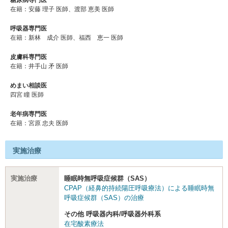
在籍：安藤 理子 医師、渡部 恵美 医師
呼吸器専門医
在籍：新林 成介 医師、福西 恵一 医師
皮膚科専門医
在籍：井手山 矛 医師
めまい相談医
四宮 瞳 医師
老年病専門医
在籍：宮原 忠夫 医師
実施治療
実施治療
睡眠時無呼吸症候群（SAS）
CPAP（経鼻的持続陽圧呼吸療法）による睡眠時無
呼吸症候群（SAS）の治療
その他 呼吸器内科/呼吸器外科系
在宅酸素療法