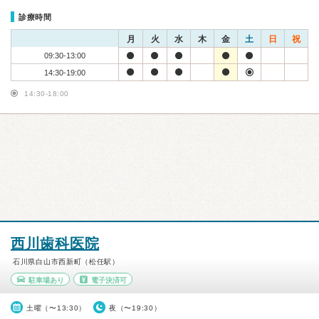
診療時間
月
火
水
木
金
土
日
祝
09:30-13:00
14:30-19:00
14:30-18:00
西川歯科医院
石川県白山市西新町（松任駅）
駐車場あり
電子決済可
土曜（〜13:30）
夜（〜19:30）