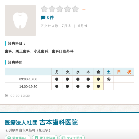
－
0件
アクセス数 7月:
3
| 6月:
4
診療科目：
歯科、矯正歯科、小児歯科、歯科口腔外科
診療時間
月
火
水
木
金
土
日
祝
09:00-13:00
14:00-19:30
09:00-13:30
吉本歯科医院
医療法人社団
石川県白山市東新町（松任駅）
駐車場あり
電子決済可
マイナ受付