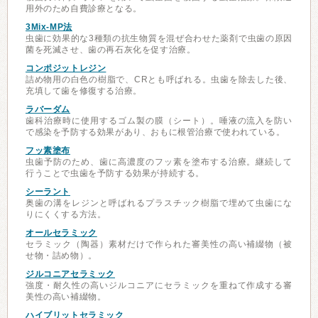
用外のため自費診療となる。
3Mix-MP法
虫歯に効果的な3種類の抗生物質を混ぜ合わせた薬剤で虫歯の原因
菌を死滅させ、歯の再石灰化を促す治療。
コンポジットレジン
詰め物用の白色の樹脂で、CRとも呼ばれる。虫歯を除去した後、
充填して歯を修復する治療。
ラバーダム
歯科治療時に使用するゴム製の膜（シート）。唾液の流入を防い
で感染を予防する効果があり、おもに根管治療で使われている。
フッ素塗布
虫歯予防のため、歯に高濃度のフッ素を塗布する治療。継続して
行うことで虫歯を予防する効果が持続する。
シーラント
奥歯の溝をレジンと呼ばれるプラスチック樹脂で埋めて虫歯にな
りにくくする方法。
オールセラミック
セラミック（陶器）素材だけで作られた審美性の高い補綴物（被
せ物・詰め物）。
ジルコニアセラミック
強度・耐久性の高いジルコニアにセラミックを重ねて作成する審
美性の高い補綴物。
ハイブリットセラミック