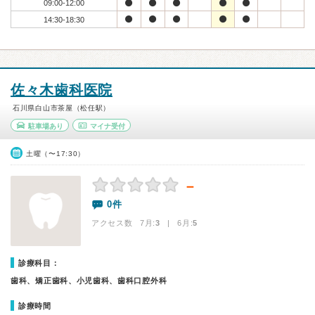
09:00-12:00
14:30-18:30
佐々木歯科医院
石川県白山市茶屋（松任駅）
駐車場あり
マイナ受付
土曜（〜17:30）
－
0件
アクセス数 7月:
3
| 6月:
5
診療科目：
歯科、矯正歯科、小児歯科、歯科口腔外科
診療時間