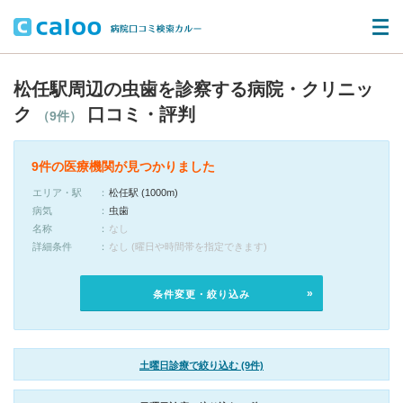
松任駅周辺の虫歯を診察する病院・クリニッ
ク
口コミ・評判
（9件）
9件の医療機関が見つかりました
エリア・駅
松任駅 (1000m)
病気
虫歯
名称
なし
詳細条件
なし (曜日や時間帯を指定できます)
条件変更・絞り込み
土曜日診療で絞り込む (9件)