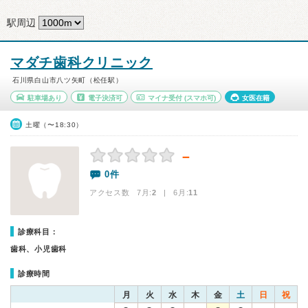
駅周辺
マダチ歯科クリニック
石川県白山市八ツ矢町（松任駅）
駐車場あり
電子決済可
マイナ受付
(スマホ可)
女医在籍
土曜（〜18:30）
－
0件
アクセス数 7月:
2
| 6月:
11
診療科目：
歯科、小児歯科
診療時間
月
火
水
木
金
土
日
祝