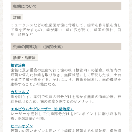
虫歯について
詳細
ミュータンスなどの虫歯菌が歯に付着して、歯垢を作り酸を出し
て歯を溶かすもの。歯が痛い、歯に穴が開く、歯茎の腫れ、口
臭、頭痛など
虫歯の関連項目（病院検索）
診療・治療法
根管治療
歯髄に及ぶ重度の虫歯で行う歯の根（根管内）の治療。根管内の
細菌や傷んだ神経を取り除き、無菌状態にして密閉した後、土台
を建てて被せ物をする。それにより、抜歯を回避し、歯の機能を
維持することが可能になる。
カリソルブ
歯を削らず、薬剤で虫歯の部分だけを溶かす無痛の虫歯治療。神
経を残せるため、歯の強度を保てるのがメリット。
エルビウムヤグレーザー（虫歯治療）
レーザーを照射して虫歯部分だけをピンポイントに削り取る治
療。保険診療が可能。
ヒールオゾン
殺菌力の高いオゾンを用いて虫歯菌を殺菌する虫歯治療。保険適