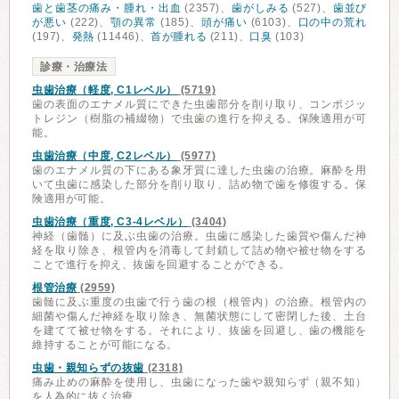
歯と歯茎の痛み・腫れ・出血
(2357)、
歯がしみる
(527)、
歯並び
が悪い
(222)、
顎の異常
(185)、
頭が痛い
(6103)、
口の中の荒れ
(197)、
発熱
(11446)、
首が腫れる
(211)、
口臭
(103)
診療・治療法
虫歯治療（軽度, C1レベル）
(5719)
歯の表面のエナメル質にできた虫歯部分を削り取り、コンポジッ
トレジン（樹脂の補綴物）で虫歯の進行を抑える。保険適用が可
能。
虫歯治療（中度, C2レベル）
(5977)
歯のエナメル質の下にある象牙質に達した虫歯の治療。麻酔を用
いて虫歯に感染した部分を削り取り、詰め物で歯を修復する。保
険適用が可能。
虫歯治療（重度, C3-4レベル）
(3404)
神経（歯髄）に及ぶ虫歯の治療。虫歯に感染した歯質や傷んだ神
経を取り除き、根管内を消毒して封鎖して詰め物や被せ物をする
ことで進行を抑え、抜歯を回避することができる。
根管治療
(2959)
歯髄に及ぶ重度の虫歯で行う歯の根（根管内）の治療。根管内の
細菌や傷んだ神経を取り除き、無菌状態にして密閉した後、土台
を建てて被せ物をする。それにより、抜歯を回避し、歯の機能を
維持することが可能になる。
虫歯・親知らずの抜歯
(2318)
痛み止めの麻酔を使用し、虫歯になった歯や親知らず（親不知）
を人為的に抜く治療。