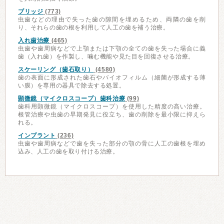
ブリッジ
(773)
虫歯などの理由で失った歯の隙間を埋めるため、両隣の歯を削
り、それらの歯の根を利用して人工の歯を補う治療。
入れ歯治療
(465)
虫歯や歯周病などで上顎または下顎の全ての歯を失った場合に義
歯（入れ歯）を作製し、噛む機能や見た目を回復させる治療。
スケーリング（歯石取り）
(4580)
歯の表面に形成された歯石やバイオフィルム（細菌が形成する薄
い膜）を専用の器具で除去する処置。
顕微鏡（マイクロスコープ）歯科治療
(99)
歯科用顕微鏡（マイクロスコープ）を使用した精度の高い治療。
根管治療や虫歯の早期発見に役立ち、歯の削除を最小限に抑えら
れる。
インプラント
(236)
虫歯や歯周病などで歯を失った部分の顎の骨に人工の歯根を埋め
込み、人工の歯を取り付ける治療。