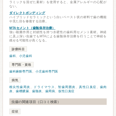
ラミックを混ぜた素材）を使用すると、金属アレルギーの心配が
ない。
ダイレクトボンディング
ハイブリッドセラミックという白いペースト状の材料で歯の機能
や見た目を修復する治療。
MTAセメント（歯髄保存治療）
強い殺菌作用と封鎖性を持つ水硬性の歯科用セメント素材。神経
に及ぶ深い虫歯でもMTAによる歯髄保存治療を行うことで神経を
残せる可能性が高くなる。
診療科目
歯科
、
小児歯科
専門医・資格
歯科麻酔専門医
、
小児歯科専門医
病気
根尖性歯周炎
、
ドライマウス
、
智歯周囲炎
、
真性口臭症
、
歯肉
炎
、
歯槽膿漏
、
歯髄炎
、
歯周病
、
仮性口臭症
虫歯の関連項目（口コミ検索）
症状