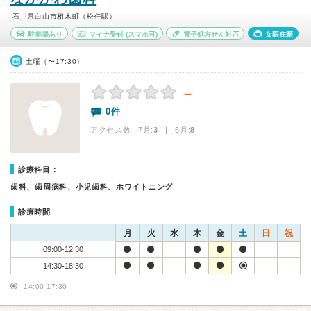
石川県白山市相木町（松任駅）
駐車場あり
マイナ受付
(スマホ可)
電子処方せん対応
女医在籍
土曜（〜17:30）
－
0件
アクセス数 7月:
3
| 6月:
8
診療科目：
歯科、歯周病科、小児歯科、ホワイトニング
診療時間
月
火
水
木
金
土
日
祝
09:00-12:30
14:30-18:30
14:00-17:30