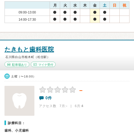
月
火
水
木
金
土
日
祝
09:00-13:00
14:00-17:30
たきもと歯科医院
石川県白山市相木町（松任駅）
駐車場あり
マイナ受付
土曜（〜18:00）
－
0件
アクセス数 7月:
-
| 6月:
4
診療科目：
歯科、小児歯科