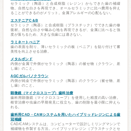
セラミック（陶器）と合成樹脂（レジン）からできた歯の補綴
物。自然な白さを再現でき、オールセラミックに比べ費用を抑え
ることができるのがメリット。金属アレルギーの心配もない。
エステニアC＆B
セラミック（陶器）と合成樹脂（プラスチック）でできた歯の修
復材。自然な白さや噛み心地を再現できるが、金属に比べると強
度が落ちるため、大きな虫歯には適さない。
ラミネートべニア
歯の表面を削り、薄いセラミックの板（ベニア）を貼り付けて審
美性を向上させる治療。
メタルボンド
内側が金属で外側がセラミック（陶器）の被せ物（クラウン、差
し歯）のこと。
AGCガルバノクラウン
内側が純金で外側がセラミック（陶器）のクラウン（被せ物、差
し歯）のこと。
顕微鏡（マイクロスコープ）歯科治療
歯科用顕微鏡（マイクロスコープ）を使用した精度の高い治療。
根管治療や虫歯の早期発見に役立ち、歯の削除を最小限に抑えら
れる。
歯科用CAD・CAMシステムを用いたハイブリッドレジンによる歯
冠補綴
CAD/CAMシステムは、コンピューターで設計しミリングマシンで
補綴物を作製する方法。ハイブリッドレジン（プラスチックとセ