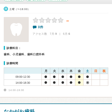
土曜（〜18:00）
－
0件
アクセス数 7月:
9
| 6月:
6
診療科目：
歯科、小児歯科、歯科口腔外科
診療時間
月
火
水
木
金
土
日
祝
09:00-12:30
14:00-18:30
14:00-18:00
なかがわ歯科