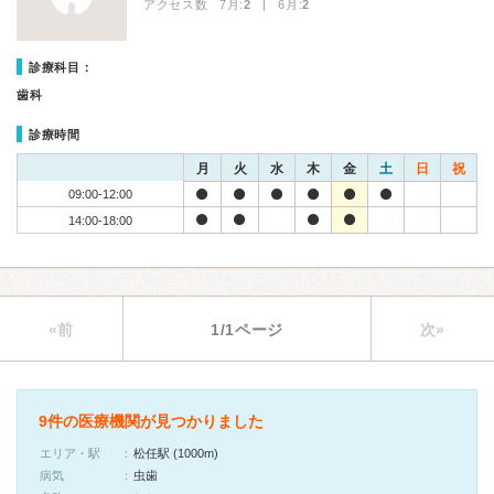
アクセス数 7月:
2
| 6月:
2
診療科目：
歯科
診療時間
月
火
水
木
金
土
日
祝
09:00-12:00
14:00-18:00
«前
1/1ページ
次»
9件の医療機関が見つかりました
エリア・駅
松任駅 (1000m)
病気
虫歯