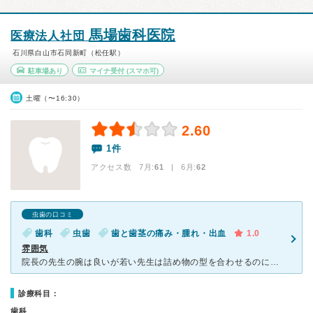
馬場歯科医院
医療法人社団
石川県白山市石同新町（松任駅）
駐車場あり
マイナ受付
(スマホ可)
土曜（〜16:30）
2.60
1件
アクセス数 7月:
61
| 6月:
62
虫歯の口コミ
歯科
虫歯
歯と歯茎の痛み・腫れ・出血
1.0
雰囲気
院長の先生の腕は良いが若い先生は詰め物の型を合わせるのに時間がかかりすぎて疲れた。受診しても、待ち時間が長く、予約は、一か月待ちなので、すぐに診てもらえず結局、どうしたらよいのか途方に暮れた。歯科衛生
診療科目：
歯科