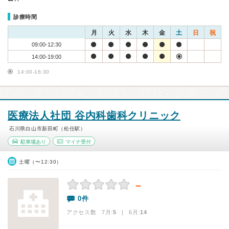
診療時間
月
火
水
木
金
土
日
祝
09:00-12:30
14:00-19:00
14:00-16:30
医療法人社団 谷内科歯科クリニック
石川県白山市新田町（松任駅）
駐車場あり
マイナ受付
土曜（〜12:30）
－
0件
アクセス数 7月:
5
| 6月:
14