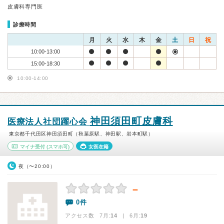
皮膚科専門医
診療時間
月
火
水
木
金
土
日
祝
10:00-13:00
15:00-18:30
10:00-14:00
神田須田町皮膚科
医療法人社団躍心会
東京都千代田区神田須田町（秋葉原駅、神田駅、岩本町駅）
マイナ受付
(スマホ可)
女医在籍
夜（〜20:00）
－
0件
アクセス数 7月:
14
| 6月:
19