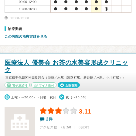
09:00-12:00
13:00-16:00
13:00-15:00
治療実績
この病院の治療実績を見る
医療法人 優美会 お茶の水美容形成クリニッ
ク
東京都千代田区神田駿河台（御茶ノ水駅（淡路町駅、新御茶ノ水駅、小川町駅））
電子決済可
マイナ受付
女医在籍
土曜（〜20:00）・日曜・祝日
夜（〜20:00）
3.11
2件
アクセス数 7月:
50
| 6月:
63