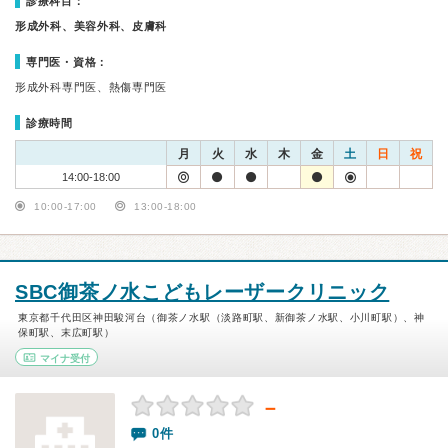
診療科目：
形成外科、美容外科、皮膚科
専門医・資格：
形成外科専門医、熱傷専門医
診療時間
月
火
水
木
金
土
日
祝
14:00-18:00
10:00-17:00
13:00-18:00
SBC御茶ノ水こどもレーザークリニック
東京都千代田区神田駿河台（御茶ノ水駅（淡路町駅、新御茶ノ水駅、小川町駅）、神
保町駅、末広町駅）
マイナ受付
－
0件