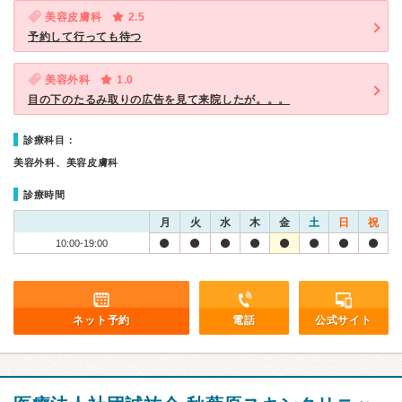
美容皮膚科
2.5
予約して行っても待つ
美容外科
1.0
目の下のたるみ取りの広告を見て来院したが。。。
診療科目：
美容外科、美容皮膚科
診療時間
月
火
水
木
金
土
日
祝
10:00-19:00
ネット予約
電話
公式サイト