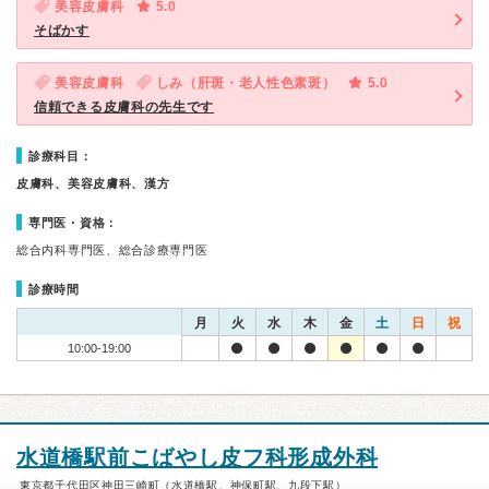
美容皮膚科
5.0
そばかす
美容皮膚科
しみ（肝斑・老人性色素斑）
5.0
信頼できる皮膚科の先生です
診療科目：
皮膚科、美容皮膚科、漢方
専門医・資格：
総合内科専門医、総合診療専門医
診療時間
月
火
水
木
金
土
日
祝
10:00-19:00
水道橋駅前こばやし皮フ科形成外科
東京都千代田区神田三崎町（水道橋駅、神保町駅、九段下駅）