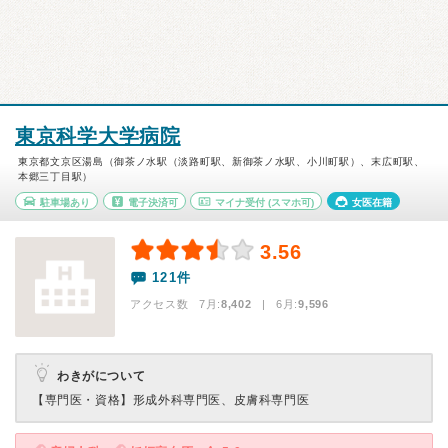
東京科学大学病院
東京都文京区湯島（御茶ノ水駅（淡路町駅、新御茶ノ水駅、小川町駅）、末広町駅、
本郷三丁目駅）
駐車場あり
電子決済可
マイナ受付
(スマホ可)
女医在籍
3.56
121件
アクセス数 7月:
8,402
| 6月:
9,596
わきがについて
【専門医・資格】
形成外科専門医、皮膚科専門医