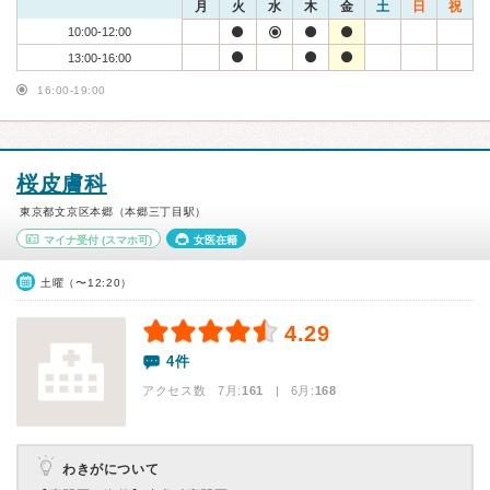
月
火
水
木
金
土
日
祝
10:00-12:00
13:00-16:00
16:00-19:00
桜皮膚科
東京都文京区本郷（本郷三丁目駅）
マイナ受付
(スマホ可)
女医在籍
土曜（〜12:20）
4.29
4件
アクセス数 7月:
161
| 6月:
168
わきがについて