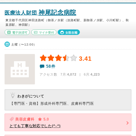
神尾記念病院
医療法人財団
東京都千代田区神田淡路町（御茶ノ水駅（淡路町駅、新御茶ノ水駅、小川町駅）、秋
葉原駅、神田駅）
電子決済可
マイナ受付
女医在籍
土曜（〜12:00）
3.41
58件
アクセス数 7月:
4,072
| 6月:
4,223
わきがについて
【専門医・資格】
形成外科専門医、皮膚科専門医
美容皮膚科
5.0
とても丁寧な対応でした(^-^)