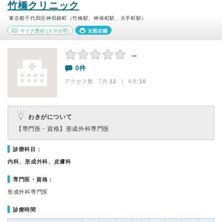
竹橋クリニック
東京都千代田区神田錦町（竹橋駅、神保町駅、大手町駅）
マイナ受付
(スマホ可)
女医在籍
－
0件
アクセス数 7月:
12
| 6月:
10
わきがについて
【専門医・資格】
形成外科専門医
診療科目：
内科、形成外科、皮膚科
専門医・資格：
形成外科専門医
診療時間