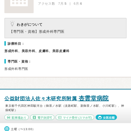
アクセス数 7月:
5
| 6月:
6
わきがについて
【専門医・資格】
形成外科専門医
診療科目：
形成外科、美容外科、皮膚科、美容皮膚科
専門医・資格：
形成外科専門医
杏雲堂病院
公益財団法人佐々木研究所附属
東京都千代田区神田駿河台（御茶ノ水駅（淡路町駅、新御茶ノ水駅、小川町駅）、神
保町駅）
駐車場あり
電子決済可
マイナ受付
(スマホ可)
女医在籍
土曜（〜13:00）