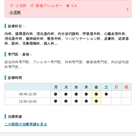
小児科
食物アレルギー
5.0
小児科
診療科目：
内科、循環器内科、消化器内科、内分泌代謝科、呼吸器外科、心臓血管外科、
消化器外科、脳神経外科、整形外科、リハビリテーション科、皮膚科、泌尿器
科、眼科、耳鼻咽喉科、婦人科…
専門医・資格：
総合内科専門医、アレルギー専門医、外科専門医、糖尿病専門医、内分泌代謝
科専門医…
診療時間
月
火
水
木
金
土
日
祝
08:45-11:30
13:30-16:00
治療実績
この病院の治療実績を見る