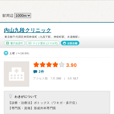
駅周辺
内山九段クリニック
東京都千代田区神田神保町（九段下駅、神保町駅、水道橋駅）
電子決済可
マイナ受付
(スマホ可)
女医在籍
土曜（〜16:00）
3.90
2件
アクセス数 7月:
360
| 6月:
517
わきがについて
【診療・治療法】
ボトックス（ワキガ・多汗症）
【専門医・資格】
形成外科専門医