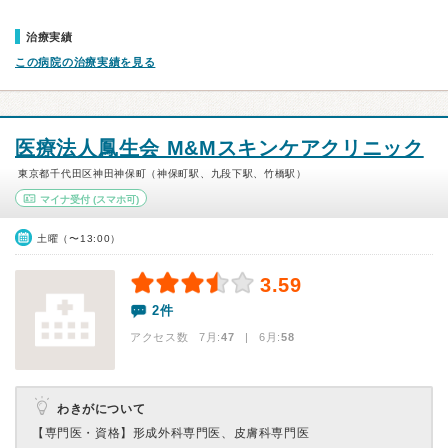
治療実績
この病院の治療実績を見る
医療法人鳳生会 M&Mスキンケアクリニック
東京都千代田区神田神保町（神保町駅、九段下駅、竹橋駅）
マイナ受付
(スマホ可)
土曜（〜13:00）
3.59
2件
アクセス数 7月:
47
| 6月:
58
わきがについて
【専門医・資格】
形成外科専門医、皮膚科専門医