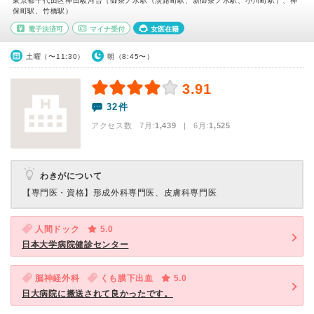
東京都千代田区神田駿河台（御茶ノ水駅（淡路町駅、新御茶ノ水駅、小川町駅）、神
保町駅、竹橋駅）
電子決済可
マイナ受付
女医在籍
土曜（〜11:30）
朝（8:45〜）
3.91
32件
アクセス数 7月:
1,439
| 6月:
1,525
わきがについて
【専門医・資格】
形成外科専門医、皮膚科専門医
人間ドック
5.0
日本大学病院健診センター
脳神経外科
くも膜下出血
5.0
日大病院に搬送されて良かったです。