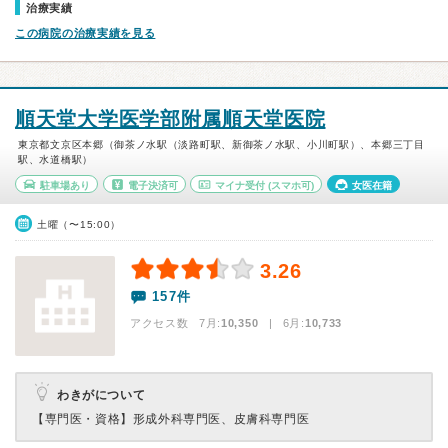
治療実績
この病院の治療実績を見る
順天堂大学医学部附属順天堂医院
東京都文京区本郷（御茶ノ水駅（淡路町駅、新御茶ノ水駅、小川町駅）、本郷三丁目
駅、水道橋駅）
駐車場あり
電子決済可
マイナ受付
(スマホ可)
女医在籍
土曜（〜15:00）
3.26
157件
アクセス数 7月:
10,350
| 6月:
10,733
わきがについて
【専門医・資格】
形成外科専門医、皮膚科専門医