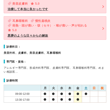
美容皮膚科
5.0
治療して本当に良かったです
耳鼻咽喉科
慢性扁桃炎
発熱・頭が痛い・咳（セキ）・喉が痛い・声が枯れる
5.0
悪夢のような日々からの解放
診療科目：
美容外科、皮膚科、美容皮膚科、耳鼻咽喉科
専門医・資格：
アレルギー専門医、形成外科専門医、皮膚科専門医、耳鼻咽喉科専門医、めま
い相談医…
診療時間
月
火
水
木
金
土
日
祝
09:00-12:00
13:30-17:00