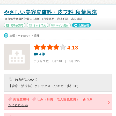
やさしい美容皮膚科・皮フ科 秋葉原院
東京都千代田区神田佐久間町（秋葉原駅、岩本町駅、末広町駅）
電子決済可
ネット予約
マイナ受付
女医在籍
土曜（〜19:00）・日曜
4.13
4件
アクセス数 7月:
181
| 6月:
295
わきがについて
【診療・治療法】
ボトックス（ワキガ・多汗症）
美容皮膚科
しみ（肝斑・老人性色素斑）
5.0
シミとたるみ