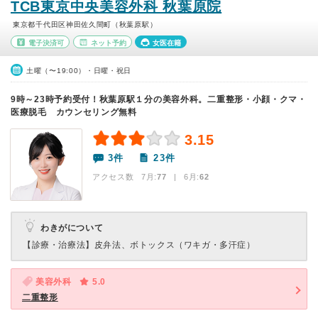
TCB東京中央美容外科 秋葉原院
東京都千代田区神田佐久間町（秋葉原駅）
電子決済可
ネット予約
女医在籍
土曜（〜19:00）・日曜・祝日
9時～23時予約受付！秋葉原駅１分の美容外科。二重整形・小顔・クマ・
医療脱毛 カウンセリング無料
3.15
3件
23件
アクセス数 7月:
77
| 6月:
62
わきがについて
【診療・治療法】
皮弁法、ボトックス（ワキガ・多汗症）
美容外科
5.0
二重整形