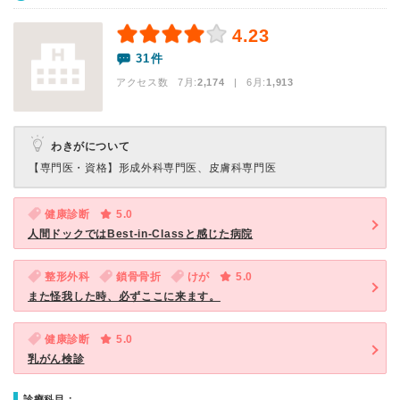
4.23
31件
アクセス数 7月:
2,174
| 6月:
1,913
わきがについて
【専門医・資格】
形成外科専門医、皮膚科専門医
健康診断
5.0
人間ドックではBest-in-Classと感じた病院
整形外科
鎖骨骨折
けが
5.0
また怪我した時、必ずここに来ます。
健康診断
5.0
乳がん検診
診療科目：