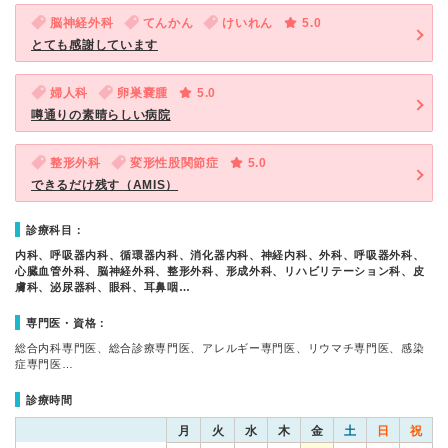
脳神経外科
てんかん
けいれん
5.0
とても感謝しています
婦人科
卵巣嚢腫
5.0
噂通りの素晴らしい病院
整形外科
変形性股関節症
5.0
できるだけ残す（AMIS）
診療科目：
内科、呼吸器内科、循環器内科、消化器内科、神経内科、外科、呼吸器外科、
心臓血管外科、脳神経外科、整形外科、形成外科、リハビリテーション科、皮
膚科、泌尿器科、眼科、耳鼻咽…
専門医・資格：
総合内科専門医、総合診療専門医、アレルギー専門医、リウマチ専門医、感染
症専門医…
診療時間
月
火
水
木
金
土
日
祝