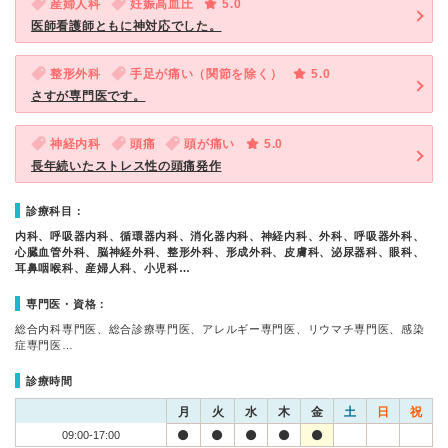
産婦人科
妊娠高血圧
5.0
医師看護師ともに神対応でした。
整形外科
手足が痛い（関節を除く）
5.0
さすが専門医です。
神経内科
頭痛
頭が痛い
5.0
長年続いたストレス性の頭痛発作
診療科目：
内科、呼吸器内科、循環器内科、消化器内科、神経内科、外科、呼吸器外科、
心臓血管外科、脳神経外科、整形外科、形成外科、皮膚科、泌尿器科、眼科、
耳鼻咽喉科、産婦人科、小児科…
専門医・資格：
総合内科専門医、総合診療専門医、アレルギー専門医、リウマチ専門医、感染
症専門医…
診療時間
月
火
水
木
金
土
日
祝
09:00-17:00