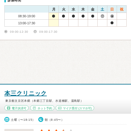
診療時間
月
火
水
木
金
土
日
祝
08:30-19:00
13:00-17:30
09:00-12:30
09:00-17:30
本三クリニック
東京都文京区本郷（本郷三丁目駅、水道橋駅、湯島駅）
電子決済可
ネット予約
マイナ受付
(スマホ可)
土曜（〜18:15）
朝（8:45〜）