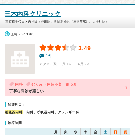
三木内科クリニック
東京都千代田区内神田（神田駅、新日本橋駅（三越前駅）、大手町駅）
土曜（〜13:00）
3.49
1件
アクセス数 7月:
45
| 6月:
32
内科
むくみ・体調不良
5.0
丁寧な問診が嬉しい
診療科目：
消化器内科
、内科、呼吸器内科、アレルギー科
診療時間
月
火
水
木
金
土
日
祝