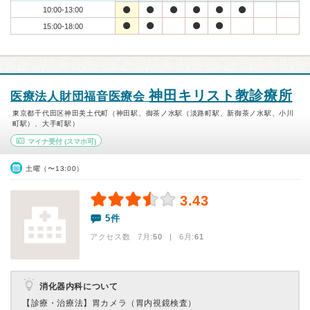
10:00-13:00
15:00-18:00
神田キリスト教診療所
医療法人財団福音医療会
東京都千代田区神田美土代町（神田駅、御茶ノ水駅（淡路町駅、新御茶ノ水駅、小川
町駅）、大手町駅）
マイナ受付
(スマホ可)
土曜（〜13:00）
3.43
5件
アクセス数 7月:
50
| 6月:
61
消化器内科について
【診療・治療法】
胃カメラ（胃内視鏡検査）