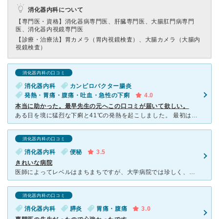
消化器内科について
【専門医・資格】
消化器病専門医、肝臓専門医、大腸肛門病専門
医、消化器内視鏡専門医
【診療・治療法】
胃カメラ（胃内視鏡検査）、大腸カメラ（大腸内
視鏡検査）
消化器内科の口コミ
消化器内科
カンピロバクター腸炎
発熱・胃痛・腹痛・吐血・急性の下痢
4.0
本当に助かった。最早先生の元へこの口コミが届いて欲しい。
ある日を境に猛烈な下痢と41℃の発熱を起こしました。 最初は近所の知り合いの消化器科の先生の所へ行ったのですが、その後よくならず、しかし貰った薬を飲み終わるまでは我慢してみようと思いその症状のまま1
消化器内科の口コミ
消化器内科
便秘
3.5
きれいな病院
医師によってレベルはまちまちですが、大学病院では珍しく、予約がなくてもかかれる診療科がおおいこと、午後も診察していることがいいです。 ただ、消化器内科、整形外科は午前に行っても午後に順番が来ることも
消化器内科の口コミ
消化器内科
膵炎
胃痛・腹痛
3.0