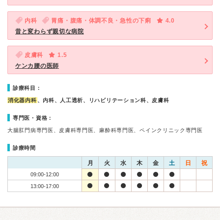
内科
胃痛・腹痛・体調不良・急性の下痢
4.0
昔と変わらず親切な病院
皮膚科
1.5
ケンカ腰の医師
診療科目：
消化器内科
、内科、人工透析、リハビリテーション科、皮膚科
専門医・資格：
大腸肛門病専門医、皮膚科専門医、麻酔科専門医、ペインクリニック専門医
診療時間
月
火
水
木
金
土
日
祝
09:00-12:00
13:00-17:00