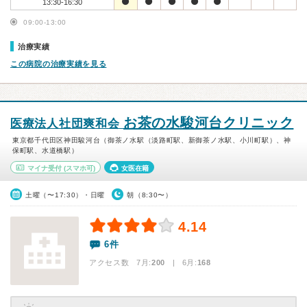
13:30-16:30
09:00-13:00
治療実績
この病院の治療実績を見る
お茶の水駿河台クリニック
医療法人社団爽和会
東京都千代田区神田駿河台（御茶ノ水駅（淡路町駅、新御茶ノ水駅、小川町駅）、神
保町駅、水道橋駅）
マイナ受付
(スマホ可)
女医在籍
土曜（〜17:30）・日曜
朝（8:30〜）
4.14
6件
アクセス数 7月:
200
| 6月:
168