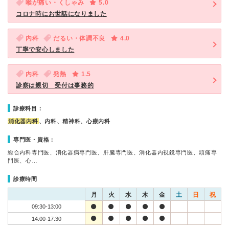
喉が痛い・くしゃみ
5.0
コロナ時にお世話になりました
内科
だるい・体調不良
4.0
丁寧で安心しました
内科
発熱
1.5
診察は親切 受付は事務的
診療科目：
消化器内科
、内科、精神科、心療内科
専門医・資格：
総合内科専門医、消化器病専門医、肝臓専門医、消化器内視鏡専門医、頭痛専
門医、心…
診療時間
月
火
水
木
金
土
日
祝
09:30-13:00
14:00-17:30