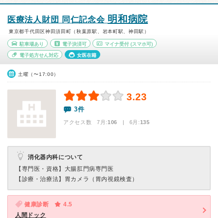
明和病院
医療法人財団 同仁記念会
東京都千代田区神田須田町（秋葉原駅、岩本町駅、神田駅）
駐車場あり
電子決済可
マイナ受付
(スマホ可)
電子処方せん対応
女医在籍
土曜（〜17:00）
3.23
3件
アクセス数 7月:
106
| 6月:
135
消化器内科について
【専門医・資格】
大腸肛門病専門医
【診療・治療法】
胃カメラ（胃内視鏡検査）
健康診断
4.5
人間ドック