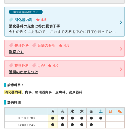
消化器内科の口コミ
消化器内科
4.5
消化器科の先生は特に親切丁寧
会社の近くにあるので、 これまで内科を中心に何度か通っていましたが、 どの先生も親切丁寧な対応で、良かったです。 その中でも、消化器科の先生は特に親切丁寧でした。 比較的空いていて、待合も
整形外科
足部の骨折
4.5
親切です
整形外科
けが
4.0
近所のかかりつけ
診療科目：
消化器内科
、内科、循環器内科、皮膚科、泌尿器科
診療時間
月
火
水
木
金
土
日
祝
09:10-13:00
14:00-17:45