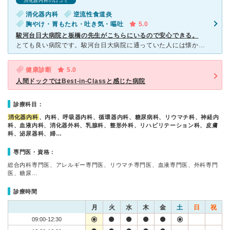
消化器内科の口コミ
消化器内科
逆流性食道炎
胸やけ・胃もたれ・吐き気・嘔吐
5.0
駿河台日大病院と板橋の先生がこちらにいるので安心できる。
とても良い病院です。駿河台日大病院に通っていた人には懐かしい絨毯が引いてある病院です。先生に心臓病の発見をしていただき手術は別先生でしたが日本大学病院では見捨てられしまい。第一発見して頂いた先生が、杏
健康診断
5.0
人間ドックではBest-in-Classと感じた病院
診療科目：
消化器内科
、内科、呼吸器内科、循環器内科、糖尿病科、リウマチ科、神経内
科、血液内科、消化器外科、乳腺科、整形外科、リハビリテーション科、皮膚
科、泌尿器科、婦…
専門医・資格：
総合内科専門医、アレルギー専門医、リウマチ専門医、血液専門医、外科専門
医、糖尿…
診療時間
月
火
水
木
金
土
日
祝
09:00-12:30