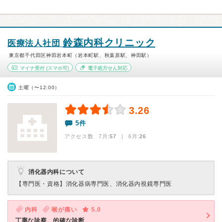
鈴森内科クリニック
医療法人社団
東京都千代田区神田岩本町（岩本町駅、秋葉原駅、神田駅）
マイナ受付
(スマホ可)
電子処方せん対応
土曜（〜12:00）
3.26
5件
アクセス数 7月:
57
| 6月:
26
消化器内科について
【専門医・資格】
消化器病専門医、消化器内視鏡専門医
内科
喉が痛い
5.0
丁寧な診察、的確な診断