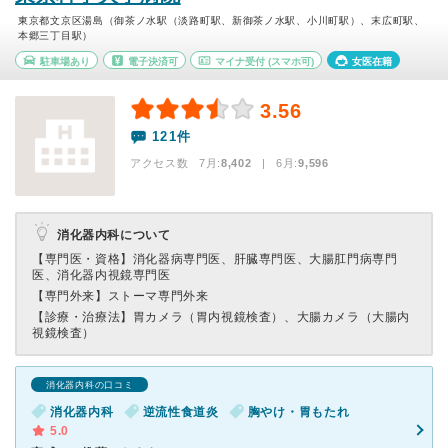
東京都文京区湯島（御茶ノ水駅（淡路町駅、新御茶ノ水駅、小川町駅）、末広町駅、
本郷三丁目駅）
駐車場あり
電子決済可
マイナ受付
(スマホ可)
女医在籍
3.56
121件
アクセス数 7月:
8,402
| 6月:
9,596
消化器内科について
【専門医・資格】
消化器病専門医、肝臓専門医、大腸肛門病専門
医、消化器内視鏡専門医
【専門外来】
ストーマ専門外来
【診療・治療法】
胃カメラ（胃内視鏡検査）、大腸カメラ（大腸内
視鏡検査）
消化器内科の口コミ
消化器内科
逆流性食道炎
胸やけ・胃もたれ
5.0