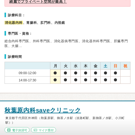
綺麗でプライベート空間が最高！
診療科目：
消化器内科
、胃腸科、肛門科、内視鏡
専門医・資格：
総合内科専門医、外科専門医、消化器病専門医、消化器外科専門医、肝臓専門
医、大腸…
診療時間
月
火
水
木
金
土
日
祝
09:00-12:00
14:00-17:30
秋葉原内科saveクリニック
東京都千代田区外神田（秋葉原駅、御茶ノ水駅（淡路町駅、新御茶ノ水駅、小川町
駅））
電子決済可
マイナ受付