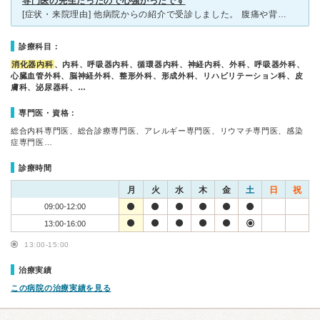
専門医の先生だったので心強かったです
[症状・来院理由] 他病院からの紹介で受診しました。 腹痛や背部痛があり、最初は近所のクリニックにかかり胃炎と診断されたのですが、繰り返すため心配で総合病院を受診しました。総合病院での採血で炎症反
診療科目：
消化器内科
、内科、呼吸器内科、循環器内科、神経内科、外科、呼吸器外科、
心臓血管外科、脳神経外科、整形外科、形成外科、リハビリテーション科、皮
膚科、泌尿器科、…
専門医・資格：
総合内科専門医、総合診療専門医、アレルギー専門医、リウマチ専門医、感染
症専門医…
診療時間
月
火
水
木
金
土
日
祝
09:00-12:00
13:00-16:00
13:00-15:00
治療実績
この病院の治療実績を見る