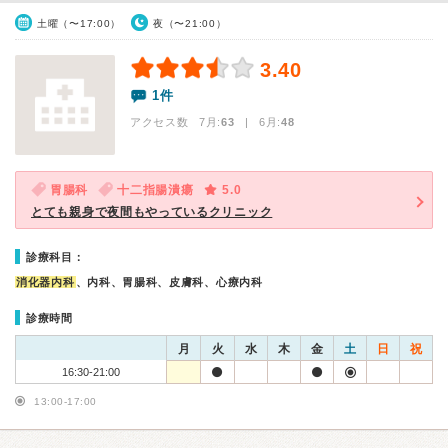
土曜（〜17:00）
夜（〜21:00）
3.40
1件
アクセス数 7月:
63
| 6月:
48
胃腸科
十二指腸潰瘍
5.0
とても親身で夜間もやっているクリニック
診療科目：
消化器内科
、内科、胃腸科、皮膚科、心療内科
診療時間
月
火
水
木
金
土
日
祝
16:30-21:00
13:00-17:00