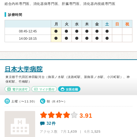
総合内科専門医、消化器病専門医、肝臓専門医、消化器内視鏡専門医
診療時間
月
火
水
木
金
土
日
祝
08:45-12:45
14:00-18:15
日本大学病院
東京都千代田区神田駿河台（御茶ノ水駅（淡路町駅、新御茶ノ水駅、小川町駅）、神
保町駅、竹橋駅）
電子決済可
マイナ受付
女医在籍
土曜（〜11:30）
朝（8:45〜）
3.91
32件
アクセス数 7月:
1,439
| 6月:
1,525