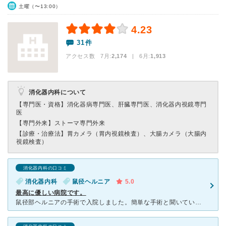
土曜（〜13:00）
4.23
31件
アクセス数 7月:
2,174
| 6月:
1,913
消化器内科について
【専門医・資格】
消化器病専門医、肝臓専門医、消化器内視鏡専門
医
【専門外来】
ストーマ専門外来
【診療・治療法】
胃カメラ（胃内視鏡検査）、大腸カメラ（大腸内
視鏡検査）
消化器内科の口コミ
消化器内科
鼠径ヘルニア
5.0
最高に優しい病院です。
鼠径部ヘルニアの手術で入院しました。簡単な手術と聞いていたのですが、腹腔鏡を使っての手術だったので、術後の回復も早く退院が出来ました。残念なことに、今回は再発させてしまい、腹腔鏡と開腹を合わせての手術