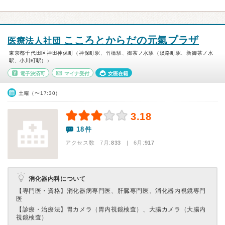
こころとからだの元氣プラザ
医療法人社団
東京都千代田区神田神保町（神保町駅、竹橋駅、御茶ノ水駅（淡路町駅、新御茶ノ水
駅、小川町駅））
電子決済可
マイナ受付
女医在籍
土曜（〜17:30）
3.18
18件
アクセス数 7月:
833
| 6月:
917
消化器内科について
【専門医・資格】
消化器病専門医、肝臓専門医、消化器内視鏡専門
医
【診療・治療法】
胃カメラ（胃内視鏡検査）、大腸カメラ（大腸内
視鏡検査）