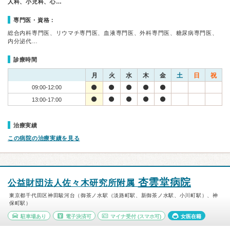
人科、小児科、心…
専門医・資格：
総合内科専門医、リウマチ専門医、血液専門医、外科専門医、糖尿病専門医、
内分泌代…
診療時間
月
火
水
木
金
土
日
祝
09:00-12:00
13:00-17:00
治療実績
この病院の治療実績を見る
杏雲堂病院
公益財団法人佐々木研究所附属
東京都千代田区神田駿河台（御茶ノ水駅（淡路町駅、新御茶ノ水駅、小川町駅）、神
保町駅）
駐車場あり
電子決済可
マイナ受付
(スマホ可)
女医在籍