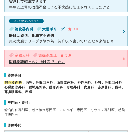
実感して推薦できます
半年以上胃の機能不全による不快感に悩まされてましたけど、ここの消化器内科は丁寧な問診に加え、最新の(昨年3月に出た)薬を処方してくださいました。実は2年前にも同じ病院に別の医師に大腸の内視鏡検査をして
消化器内科の口コミ
消化器内科
大腸ポリープ
3.0
医師は親切、事務方不親切
夫の大腸ポリープ切除の為、紹介状を書いていただき来院しました。 初診の時は感じませんでしたが、検査結果を聞くために来院した再診でとても嫌な思いをしました。 証明書を発行していただきたく、どのよ
産婦人科
妊娠高血圧
5.0
医師看護師ともに神対応でした。
診療科目：
消化器内科
、内科、呼吸器内科、循環器内科、神経内科、外科、呼吸器外科、
心臓血管外科、脳神経外科、整形外科、形成外科、皮膚科、泌尿器科、眼科、
耳鼻咽喉科、産婦…
専門医・資格：
総合内科専門医、総合診療専門医、アレルギー専門医、リウマチ専門医、感染
症専門医…
診療時間