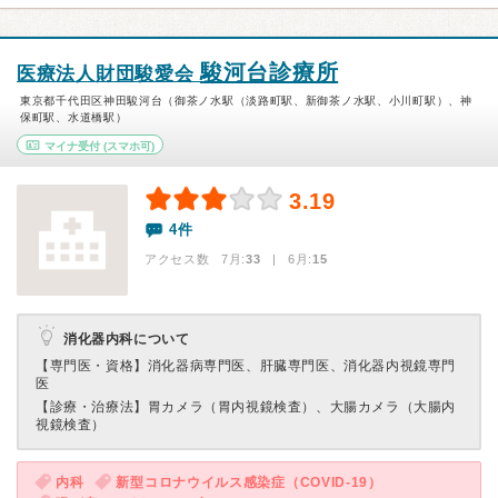
駿河台診療所
医療法人財団駿愛会
東京都千代田区神田駿河台（御茶ノ水駅（淡路町駅、新御茶ノ水駅、小川町駅）、神
保町駅、水道橋駅）
マイナ受付
(スマホ可)
3.19
4件
アクセス数 7月:
33
| 6月:
15
消化器内科について
【専門医・資格】
消化器病専門医、肝臓専門医、消化器内視鏡専門
医
【診療・治療法】
胃カメラ（胃内視鏡検査）、大腸カメラ（大腸内
視鏡検査）
内科
新型コロナウイルス感染症（COVID-19）