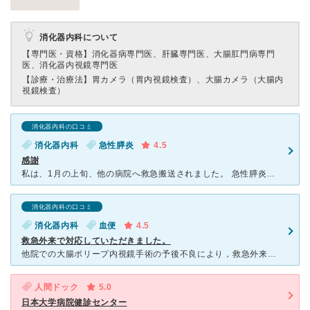
消化器内科について
【専門医・資格】
消化器病専門医、肝臓専門医、大腸肛門病専門
医、消化器内視鏡専門医
【診療・治療法】
胃カメラ（胃内視鏡検査）、大腸カメラ（大腸内
視鏡検査）
消化器内科の口コミ
消化器内科
急性膵炎
4.5
感謝
私は、1月の上旬、他の病院へ救急搬送されました。 急性膵炎・腸閉塞で入院を要しましたが、満床だった為、日大病院の救急センターへ移動し、救急科から消化器内科へ入院する事になりました。 コロナ禍の状況
消化器内科の口コミ
消化器内科
血便
4.5
救急外来で対応していただきました。
他院での大腸ポリープ内視鏡手術の予後不良により，救急外来にて当日のうちに止血手術をしてもらいました。大量の下血が止まらず，複数の病院に受診を断られた中でとても助かりました。 大学病院だけあって看護師
人間ドック
5.0
日本大学病院健診センター