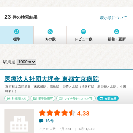
23
件の検索結果
表示順について
標準
★の数
レビュー数
新着・更新
駅周辺
医療法人社団大坪会 東都文京病院
東京都文京区湯島（末広町駅、湯島駅、御茶ノ水駅（淡路町駅、新御茶ノ水駅、小川
町駅））
駐車場あり
電子決済可
マイナ受付
(スマホ可)
女医在籍
4.33
16件
アクセス数 7月:
881
| 6月:
1,049