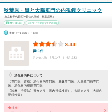
秋葉原・胃と大腸肛門の内視鏡クリニック
東京都千代田区神田佐久間町（秋葉原駅）
電子決済可
マイナ受付
(スマホ可)
土曜（〜17:30）・日曜
3.44
1件
アクセス数 7月:
147
| 6月:
132
消化器内科について
【専門医・資格】
消化器病専門医、肝臓専門医、大腸肛門病専門
医、消化器内視鏡専門医
【診療・治療法】
胃カメラ（胃内視鏡検査）、大腸カメラ（大腸内
視鏡検査）
5.0