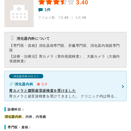
3.40
1件
アクセス数 7月:
85
| 6月:
98
消化器内科について
【専門医・資格】
消化器病専門医、肝臓専門医、消化器内視鏡専門
医
【診療・治療法】
胃カメラ（胃内視鏡検査）、大腸カメラ（大腸内
視鏡検査）
消化器内科の口コミ
消化器内科
5.0
胃カメラと腹部超音波検査を受けました
胃カメラと超音波検査を受けてきました。 クリニック内は明るく清潔感があり、受付スタッフの方が丁寧で感じの良い対応をして下さいます。先生はとても丁寧に診察と超音波検査をしてくださいました。 また、胃
診療科目：
消化器内科
、内科、内視鏡
専門医・資格：