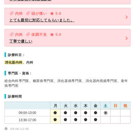
内科
頭が痛い
5.0
とても親切に対応してもらいました。
内科
体調不良
5.0
丁寧で優しい
診療科目：
消化器内科
、内科
専門医・資格：
総合内科専門医、糖尿病専門医、消化器病専門医、消化器内視鏡専門医、老年
病専門医
診療時間
月
火
水
木
金
土
日
祝
09:00-13:00
13:30-17:00
09:00-12:00