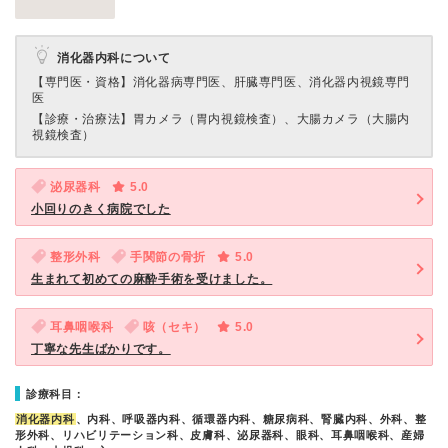
消化器内科について
【専門医・資格】
消化器病専門医、肝臓専門医、消化器内視鏡専門
医
【診療・治療法】
胃カメラ（胃内視鏡検査）、大腸カメラ（大腸内
視鏡検査）
泌尿器科
5.0
小回りのきく病院でした
整形外科
手関節の骨折
5.0
生まれて初めての麻酔手術を受けました。
耳鼻咽喉科
咳（セキ）
5.0
丁寧な先生ばかりです。
診療科目：
消化器内科
、内科、呼吸器内科、循環器内科、糖尿病科、腎臓内科、外科、整
形外科、リハビリテーション科、皮膚科、泌尿器科、眼科、耳鼻咽喉科、産婦