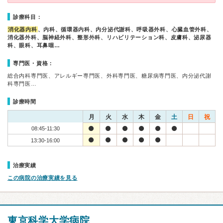
診療科目：
消化器内科
、内科、循環器内科、内分泌代謝科、呼吸器外科、心臓血管外科、
消化器外科、脳神経外科、整形外科、リハビリテーション科、皮膚科、泌尿器
科、眼科、耳鼻咽…
専門医・資格：
総合内科専門医、アレルギー専門医、外科専門医、糖尿病専門医、内分泌代謝
科専門医…
診療時間
月
火
水
木
金
土
日
祝
08:45-11:30
13:30-16:00
治療実績
この病院の治療実績を見る
東京科学大学病院