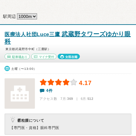
駅周辺
武蔵野タワーズゆかり眼
医療法人社団Luce三鷹
科
東京都武蔵野市中町（三鷹駅）
駐車場あり
マイナ受付
女医在籍
土曜（〜13:00）
4.17
4件
アクセス数 7月:
369
| 6月:
512
霰粒腫について
【専門医・資格】
眼科専門医