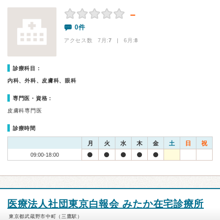
－
0件
アクセス数 7月:
7
| 6月:
8
診療科目：
内科、外科、皮膚科、眼科
専門医・資格：
皮膚科専門医
診療時間
月
火
水
木
金
土
日
祝
09:00-18:00
医療法人社団東京白報会 みたか在宅診療所
東京都武蔵野市中町（三鷹駅）