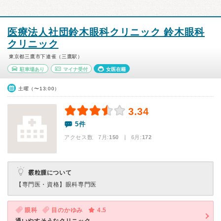
医療法人社団鈴木眼科クリニック 鈴木眼科
クリニック
東京都三鷹市下連雀（三鷹駅）
駐車場あり
マイナ受付
女医在籍
土曜（〜13:00）
3.34
5件
アクセス数 7月:
150
| 6月:
172
霰粒腫について
【専門医・資格】
眼科専門医
眼科
目のかゆみ
4.5