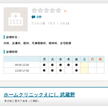
－
0件
アクセス数 7月:
7
| 6月:
12
診療科目：
内科、皮膚科、眼科、耳鼻咽喉科、精神科、在宅医療
診療時間
月
火
水
木
金
土
日
祝
09:00-12:00
13:00-17:00
ホームクリニックえにし 武蔵野
東京都三鷹市下連雀（三鷹駅）