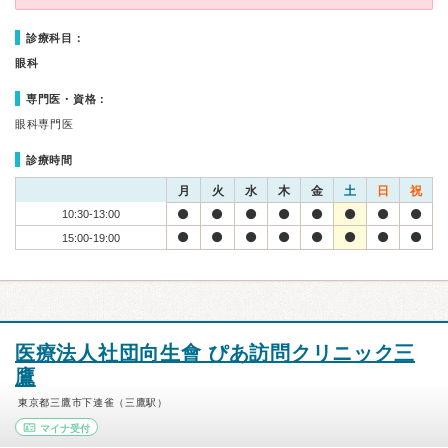
診療科目：
眼科
専門医・資格：
眼科専門医
診療時間
月
火
水
木
金
土
日
祝
10:30-13:00
15:00-19:00
医療法人社団向生會 ぴあ訪問クリニック三
鷹
東京都三鷹市下連雀（三鷹駅）
マイナ受付