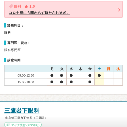
眼科
1.0
コロナ禍にも関わらず待たされ過ぎ。
診療科目：
眼科
専門医・資格：
眼科専門医
診療時間
月
火
水
木
金
土
日
祝
09:00-12:30
15:00-18:00
三鷹岩下眼科
東京都三鷹市下連雀（三鷹駅）
マイナ受付
(スマホ可)