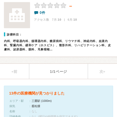
－
0件
アクセス数 7月:
10
| 6月:
10
診療科目：
内科、呼吸器内科、循環器内科、糖尿病科、リウマチ科、神経内科、血液内
科、腎臓内科、緩和ケア（ホスピス）、整形外科、リハビリテーション科、皮
膚科、泌尿器科、眼科、耳鼻咽喉…
«前
1/1ページ
次»
13件の医療機関が見つかりました
エリア・駅
三鷹駅 (1000m)
病気
霰粒腫
名称
なし
詳細条件
なし (曜日や時間帯を指定できます)