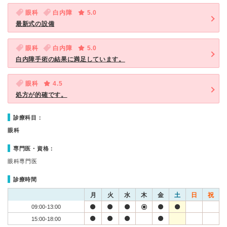
眼科
白内障
5.0
最新式の設備
眼科
白内障
5.0
白内障手術の結果に満足しています。
眼科
4.5
処方が的確です。
診療科目：
眼科
専門医・資格：
眼科専門医
診療時間
月
火
水
木
金
土
日
祝
09:00-13:00
15:00-18:00