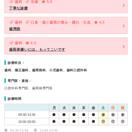
歯科
虫歯
5.0
丁寧な診療
歯科
口臭・歯と歯茎の痛み・腫れ・出血
4.5
歯周病
歯科
4.5
歯医者嫌いには、もってこいです
診療科目：
歯科、矯正歯科、歯周病科、小児歯科、歯科口腔外科
専門医・資格：
口腔外科専門医、歯周病専門医
診療時間
月
火
水
木
金
土
日
祝
09:30-13:30
15:00-20:00
09:30-13:00
14:00-18:00