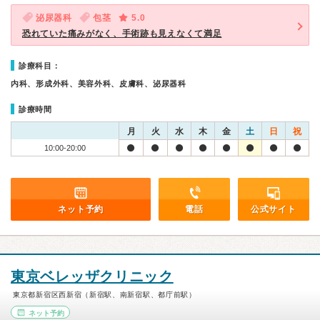
泌尿器科
包茎
5.0
恐れていた痛みがなく、手術跡も見えなくて満足
診療科目：
内科、形成外科、美容外科、皮膚科、泌尿器科
診療時間
月
火
水
木
金
土
日
祝
10:00-20:00
ネット予約
電話
公式サイト
東京ベレッザクリニック
東京都新宿区西新宿（新宿駅、南新宿駅、都庁前駅）
ネット予約