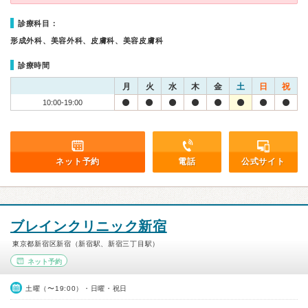
診療科目：
形成外科、美容外科、皮膚科、美容皮膚科
診療時間
月
火
水
木
金
土
日
祝
10:00-19:00
ネット予約
電話
公式サイト
ブレインクリニック新宿
東京都新宿区新宿（新宿駅、新宿三丁目駅）
ネット予約
土曜（〜19:00）・日曜・祝日