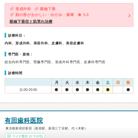
形成外科
眼瞼下垂
顔の形がおかしい・ゆがみ・麻痺
5.0
眼瞼下垂症と肌荒れ治療
診療科目：
内科、形成外科、美容外科、皮膚科、美容皮膚科
専門医・資格：
総合内科専門医、腎臓専門医、形成外科専門医、皮膚科専門医
診療時間
月
火
水
木
金
土
日
祝
11:00-20:00
有田歯科医院
東京都新宿区新宿（新宿駅、新宿三丁目駅、代々木駅）
マイナ受付
(スマホ可)