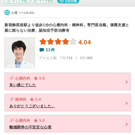
ネット予約
マイナ受付
女医在籍
土曜（〜16:00）
新宿御苑前駅より徒歩1分の心療内科・精神科。専門医在籍。復職支援と
薬に頼らない治療、認知症予防治療有
4.04
11件
アクセス数 7月:
714
| 6月:
480
心療内科
5.0
良い感じでした
精神科
5.0
ありがとうございました。
心療内科
5.0
離婚調停の不安定な心境