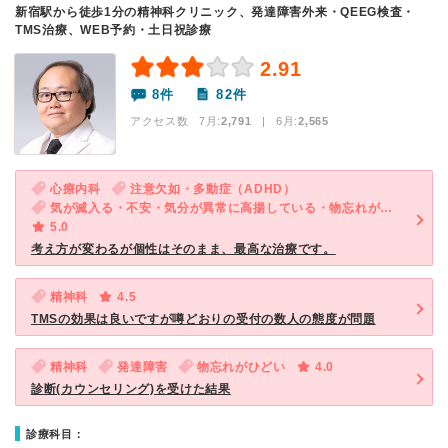
新宿駅から徒歩1分の精神科クリニック、発達障害外来・QEEG検査・
TMS治療、WEB予約・土日祝診療
2.91
8件
82件
アクセス数 7月:
2,791
| 6月:
2,565
心療内科
注意欠如・多動症（ADHD）
気が滅入る・不安・気分が異常に高揚している・物忘れがひどい
5.0
考え方が変わるが個性はそのまま、最高な治療です。
精神科
4.5
TMSの効果は良いですが噂どおりの受付の数人の態度が問題
精神科
発達障害
物忘れがひどい
4.0
診断(カウンセリング)を受けた結果
診療科目：