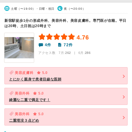
土曜（〜19:00）・日曜・祝日
夜（〜20:00）
新宿駅徒歩1分の形成外科、美容外科、美容皮膚科。専門医が在籍。平日
は20時、土日祝は20時まで
4.76
4件
72件
アクセス数 7月:
262
| 6月:
286
美容皮膚科
5.0
とにかく親身で患者目線な医師
美容外科
5.0
綺麗な二重で満足です！
美容外科
5.0
二重埋没３点どめ