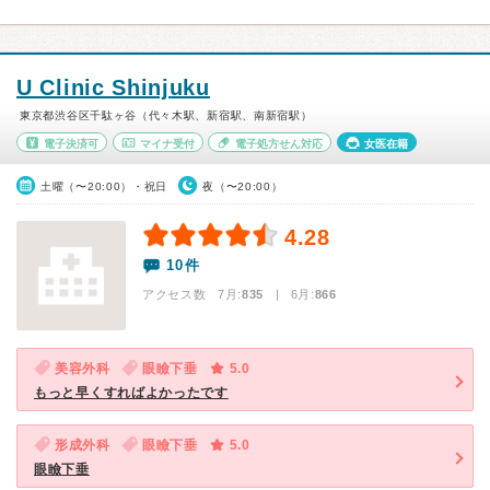
U Clinic Shinjuku
東京都渋谷区千駄ヶ谷（代々木駅、新宿駅、南新宿駅）
電子決済可
マイナ受付
電子処方せん対応
女医在籍
土曜（〜20:00）・祝日
夜（〜20:00）
4.28
10件
アクセス数 7月:
835
| 6月:
866
美容外科
眼瞼下垂
5.0
もっと早くすればよかったです
形成外科
眼瞼下垂
5.0
眼瞼下垂