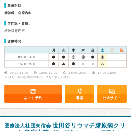
診療科目：
精神科、心療内科
専門医・資格：
精神科専門医
診療時間
月
火
水
木
金
土
日
祝
09:30-13:00
15:00-19:00
※
※
09:00-13:00
10:00-13:00
14:00-16:00
14:00-18:00
※ 詳しい時間は病院詳細ページをご覧ください
ネット予約
電話
公式サイト
世田谷リウマチ膠原病クリ
医療法人社団東信会