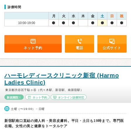
診療時間
月
火
水
木
金
土
日
祝
10:00-19:00
ネット予約
電話
公式サイト
ハーモレディースクリニック新宿 (Harmo
Ladies Clinic)
東京都渋谷区千駄ヶ谷（代々木駅、新宿駅、南新宿駅）
新規開院！
ネット予約
オンライン診療対応
土曜（〜19:00）・日曜
新宿駅南口直結の婦人科・美容皮膚科。平日・土日も19時まで。専門医
在籍。女性の美と健康をトータルケア