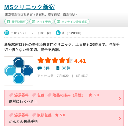
MSクリニック新宿
東京都新宿区西新宿（新宿駅、都庁前駅、南新宿駅）
電子決済可
ネット予約
オンライン診療対応
土曜（〜20:00）・日曜・祝日
夜（〜20:00）
新宿駅南口3分の男性治療専門クリニック。土日祝も20時まで。包茎手
術・切らない長茎術。完全予約制。
4.41
3件
38件
アクセス数 7月:
620
| 6月:
517
泌尿器科
包茎
陰茎の痛み（男性）
5.0
絶対に行くべき！
泌尿器科
嵌頓包茎
5.0
かんとん包茎手術