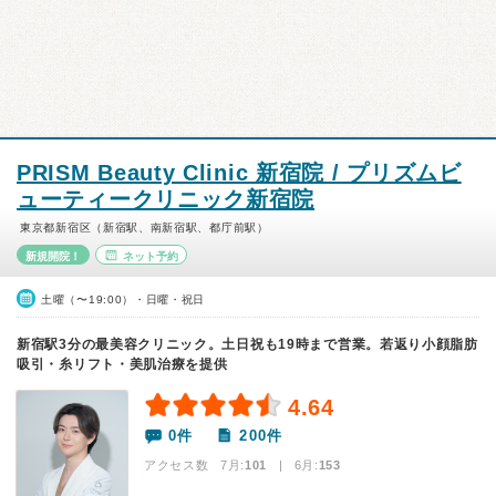
PRISM Beauty Clinic 新宿院 / プリズムビ
ューティークリニック新宿院
東京都新宿区（新宿駅、南新宿駅、都庁前駅）
新規開院！
ネット予約
土曜（〜19:00）・日曜・祝日
新宿駅3分の最美容クリニック。土日祝も19時まで営業。若返り小顔脂肪
吸引・糸リフト・美肌治療を提供
4.64
0件
200件
アクセス数 7月:
101
| 6月:
153