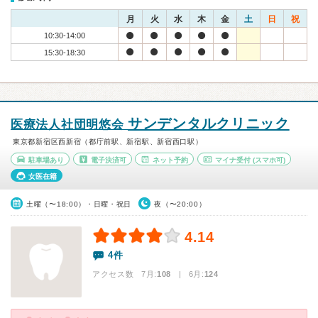
月
火
水
木
金
土
日
祝
10:30-14:00
15:30-18:30
サンデンタルクリニック
医療法人社団明悠会
東京都新宿区西新宿（都庁前駅、新宿駅、新宿西口駅）
駐車場あり
電子決済可
ネット予約
マイナ受付
(スマホ可)
女医在籍
土曜（〜18:00）・日曜・祝日
夜（〜20:00）
4.14
4件
アクセス数 7月:
108
| 6月:
124