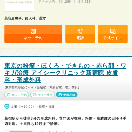
アクセス数 7月:
286
| 6月:
319
美容皮膚科、婦人科、漢方
ネット予約
電話
公式サイト
東京の粉瘤・ほくろ・できもの・赤ら顔・ワ
キガ治療 アイシークリニック新宿院 皮膚
科・形成外科
東京都渋谷区代々木（新宿駅、南新宿駅、都庁前駅）
ネット予約
マイナ受付
女医在籍
土曜（〜19:00）・日曜・祝日
新宿駅から徒歩3分の形成外科。専門医が在籍。粉瘤・脂肪腫の日帰り手
術対応。土日祝も19時まで診療。