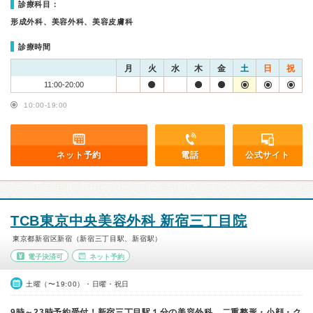
診療科目：
形成外科、美容外科、美容皮膚科
診療時間
月
火
水
木
金
土
日
祝
11:00-20:00
10:00-19:00
ネット予約
電話
公式サイト
TCB東京中央美容外科 新宿三丁目院
東京都新宿区新宿（新宿三丁目駅、新宿駅）
電子決済可
ネット予約
土曜（〜19:00）・日曜・祝日
9時～23時予約受付！新宿三丁目駅１分の美容外科。二重整形・小顔・ク