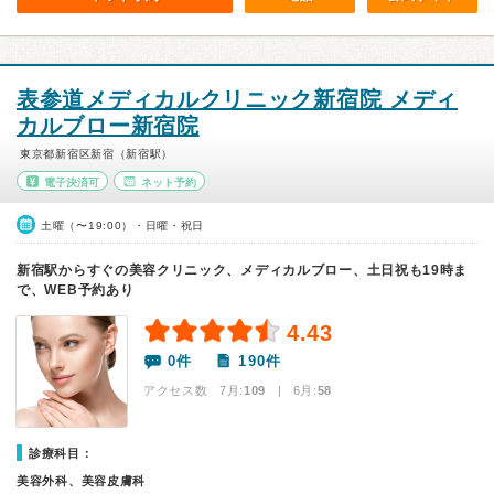
表参道メディカルクリニック新宿院 メディ
カルブロー新宿院
東京都新宿区新宿（新宿駅）
電子決済可
ネット予約
土曜（〜19:00）・日曜・祝日
新宿駅からすぐの美容クリニック、メディカルブロー、土日祝も19時ま
で、WEB予約あり
4.43
0件
190件
アクセス数 7月:
109
| 6月:
58
診療科目：
美容外科、美容皮膚科