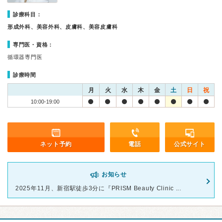
診療科目：
形成外科、美容外科、皮膚科、美容皮膚科
専門医・資格：
循環器専門医
診療時間
月
火
水
木
金
土
日
祝
10:00-19:00
ネット予約
電話
公式サイト
お知らせ
2025年11月、新宿駅徒歩3分に『PRISM Beauty Clinic ...