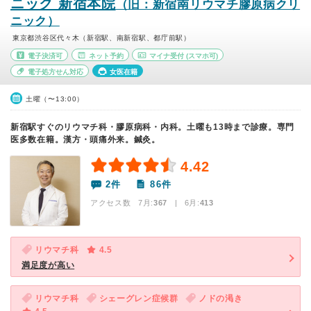
ニック 新宿本院
（旧：新宿南リウマチ膠原病クリ
ニック）
東京都渋谷区代々木（新宿駅、南新宿駅、都庁前駅）
電子決済可
ネット予約
マイナ受付
(スマホ可)
電子処方せん対応
女医在籍
土曜（〜13:00）
新宿駅すぐのリウマチ科・膠原病科・内科。土曜も13時まで診療。専門
医多数在籍。漢方・頭痛外来。鍼灸。
4.42
2件
86件
アクセス数 7月:
367
| 6月:
413
リウマチ科
4.5
満足度が高い
リウマチ科
シェーグレン症候群
ノドの渇き