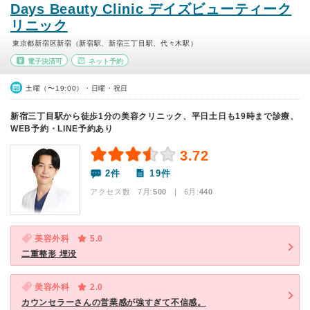
Days Beauty Clinic デイズビューティーク
リニック
東京都新宿区新宿（新宿駅、新宿三丁目駅、代々木駅）
電子決済可
ネット予約
土曜（〜19:00）・日曜・祝日
新宿三丁目駅から徒歩1分の美容クリニック、平日土日も19時まで診療、
WEB予約・LINE予約あり
3.72
2件
19件
アクセス数 7月:
500
| 6月:
440
美容外科
5.0
二重整形 埋没
美容外科
2.0
カウンセラーさんの営業感が強すぎて不信感。