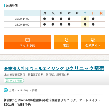
診療時間
月
火
水
木
金
土
日
祝
10:00-14:00
16:00-19:00
ネット予約
電話
公式サイト
Dクリニック新宿
医療法人社団ウェルエイジング
東京都新宿区新宿（新宿三丁目駅、新宿駅、新宿西口駅）
ネット予約
土曜（〜18:00）・日曜
新宿駅3分のAGA/薄毛治療/発毛治療総合クリニック。アートメイク・
ED治療 WEB予約