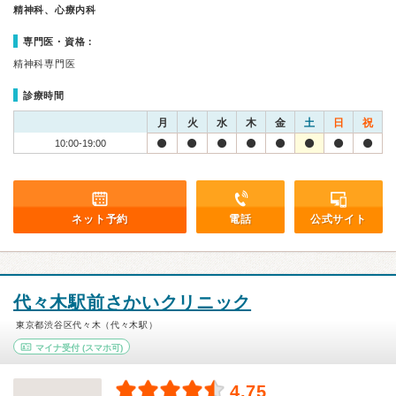
精神科、心療内科
専門医・資格：
精神科専門医
診療時間
月
火
水
木
金
土
日
祝
10:00-19:00
ネット予約
電話
公式サイト
代々木駅前さかいクリニック
東京都渋谷区代々木（代々木駅）
マイナ受付
(スマホ可)
4.75