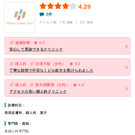
4.20
3件
アクセス数 7月:
286
| 6月:
319
健康診断
5.0
安心して受診できるクリニック
婦人科
生理不順（女性）
5.0
丁寧な説明で不安なくピル処方を受けられました
婦人科
更年期障害（女性）
5.0
アクセスの良い婦人科クリニック
診療科目：
美容皮膚科、婦人科、漢方
専門医・資格：
産婦人科専門医