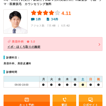
マ・医療脱毛 カウンセリング無料
4.11
1件
34件
アクセス数 7月:
48
| 6月:
42
美容外科
5.0
イボ・ほくろ取りの施術
診療科目：
美容外科、美容皮膚科
診療時間
月
火
水
木
金
土
日
祝
09:00-19:00
ネット予約
電話
公式サイト