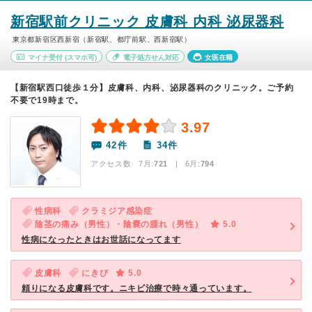
新宿駅前クリニック 皮膚科 内科 泌尿器科
東京都新宿区西新宿（新宿駅、都庁前駅、西新宿駅）
マイナ受付
(スマホ可)
電子処方せん対応
女医在籍
【新宿駅西口徒歩１分】皮膚科、内科、泌尿器科のクリニック。ご予約
不要で19時まで。
3.97
42件
34件
アクセス数 7月:
721
| 6月:
794
性病科
クラミジア感染症
陰茎の痛み（男性）・陰嚢の腫れ（男性）
5.0
性病になったときはお世話になってます
皮膚科
にきび
5.0
頼りになる皮膚科です。ニキビ治療で時々通っています。