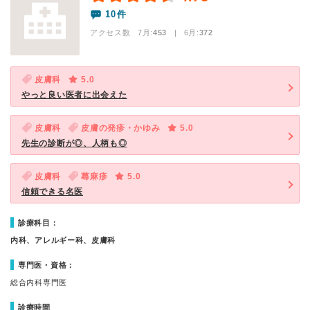
10件
アクセス数 7月:
453
| 6月:
372
皮膚科
5.0
やっと良い医者に出会えた
皮膚科
皮膚の発疹・かゆみ
5.0
先生の診断が◎、人柄も◎
皮膚科
蕁麻疹
5.0
信頼できる名医
診療科目：
内科、アレルギー科、皮膚科
専門医・資格：
総合内科専門医
診療時間