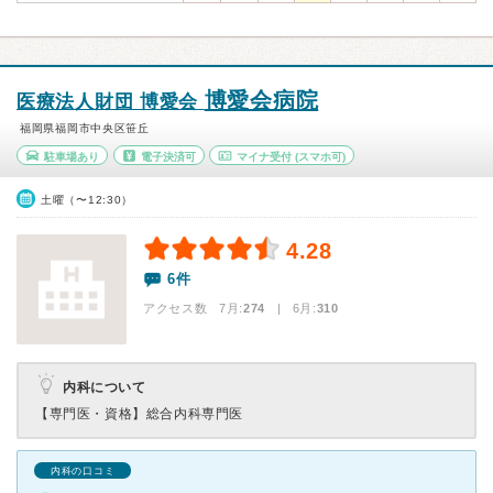
博愛会病院
医療法人財団 博愛会
福岡県福岡市中央区笹丘
駐車場あり
電子決済可
マイナ受付
(スマホ可)
土曜（〜12:30）
4.28
6件
アクセス数 7月:
274
| 6月:
310
内科について
【専門医・資格】
総合内科専門医
内科の口コミ