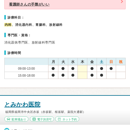
看護師さんの手際がいい
診療科目：
内科
、消化器内科、胃腸科、放射線科
専門医・資格：
消化器病専門医、放射線科専門医
診療時間
月
火
水
木
金
土
日
祝
09:00-13:00
15:00-18:00
とみかわ医院
福岡県福岡市中央区赤坂（赤坂駅、桜坂駅、薬院大通駅）
駐車場あり
電子決済可
ネット予約