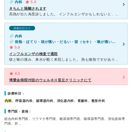
内科
5.0
きちんと隔離されます
高熱が出た為受診しました。 インフルエンザかもしれないと、すぐに隔離状態にされ、そこで体温を測り待つように指示されました。 小さい病院だと、中々隔離されずに体温を測ったりしますが、徹底されているな
内科の口コミ
内科
発熱・ほてり・頭が痛い・だるい・咳（セキ）・喉が痛い・吐き気・嘔吐・食欲不振・体調不良・急性の下痢
5.0
インフルエンザの検査で通院
咳と喉の痛み、鼻水が酷く来院しました。 熱も微熱ですがありましたので、もしインフルエンザならと入り口のベルを押しました。 すぐに看護師さんがみえて、隔離スペースに案内いただきました。 熱をはかり
4.5
博愛会病院付設のウェルネス笹丘クリニックにて
診療科目：
内科
、呼吸器内科、循環器内科、消化器内科、胃腸科、整形外科
専門医・資格：
総合内科専門医、リウマチ専門医、糖尿病専門医、循環器専門医、消化器病専
門医、肝…