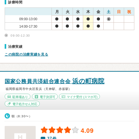
診療時間
月
火
水
木
金
土
日
祝
09:00-13:00
14:00-17:30
09:00-12:30
治療実績
この病院の治療実績を見る
浜の町病院
国家公務員共済組合連合会
福岡県福岡市中央区長浜（天神駅、赤坂駅）
駐車場あり
電子決済可
マイナ受付
(スマホ可)
電子処方せん対応
朝（8:30〜）
4.09
37件