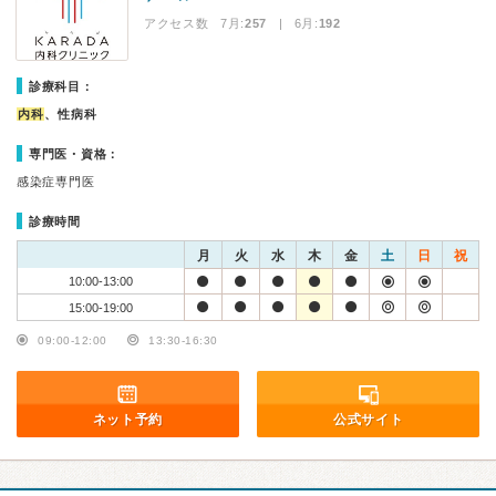
アクセス数 7月:
257
| 6月:
192
診療科目：
内科
、性病科
専門医・資格：
感染症専門医
診療時間
月
火
水
木
金
土
日
祝
10:00-13:00
15:00-19:00
09:00-12:00
13:30-16:30
ネット予約
公式サイト