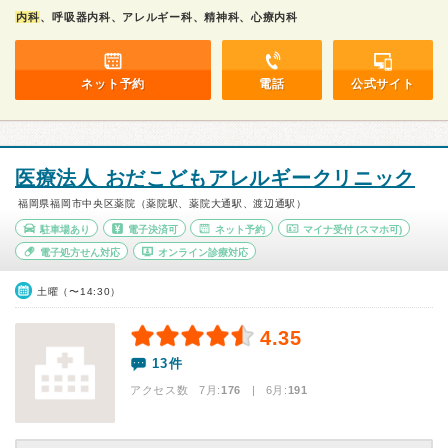
内科
、呼吸器内科、アレルギー科、精神科、心療内科
ネット予約
電話
公式サイト
医療法人 おだこどもアレルギークリニック
福岡県福岡市中央区薬院（薬院駅、薬院大通駅、渡辺通駅）
駐車場あり
電子決済可
ネット予約
マイナ受付
(スマホ可)
電子処方せん対応
オンライン診療対応
土曜（〜14:30）
4.35
13件
アクセス数 7月:
176
| 6月:
191