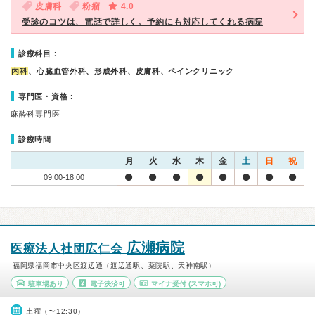
皮膚科
粉瘤
4.0
受診のコツは、電話で詳しく。予約にも対応してくれる病院
診療科目：
内科
、心臓血管外科、形成外科、皮膚科、ペインクリニック
専門医・資格：
麻酔科専門医
診療時間
月
火
水
木
金
土
日
祝
09:00-18:00
広瀬病院
医療法人社団広仁会
福岡県福岡市中央区渡辺通（渡辺通駅、薬院駅、天神南駅）
駐車場あり
電子決済可
マイナ受付
(スマホ可)
土曜（〜12:30）