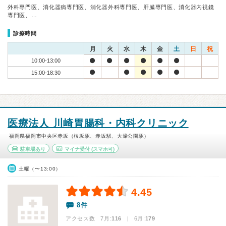
外科専門医、消化器病専門医、消化器外科専門医、肝臓専門医、消化器内視鏡
専門医、…
診療時間
月
火
水
木
金
土
日
祝
10:00-13:00
15:00-18:30
医療法人 川崎胃腸科・内科クリニック
福岡県福岡市中央区赤坂（桜坂駅、赤坂駅、大濠公園駅）
駐車場あり
マイナ受付
(スマホ可)
土曜（〜13:00）
4.45
8件
アクセス数 7月:
116
| 6月:
179