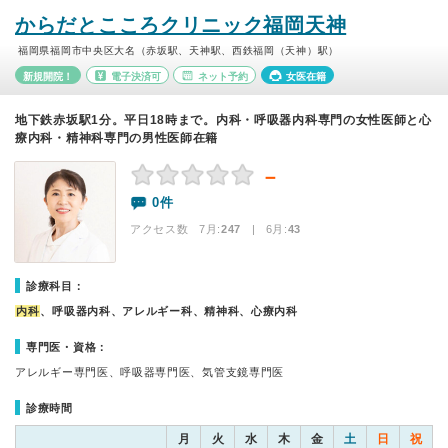
からだとこころクリニック福岡天神
福岡県福岡市中央区大名（赤坂駅、天神駅、西鉄福岡（天神）駅）
新規開院！
電子決済可
ネット予約
女医在籍
地下鉄赤坂駅1分。平日18時まで。内科・呼吸器内科専門の女性医師と心
療内科・精神科専門の男性医師在籍
－
0件
アクセス数 7月:
247
| 6月:
43
診療科目：
内科
、呼吸器内科、アレルギー科、精神科、心療内科
専門医・資格：
アレルギー専門医、呼吸器専門医、気管支鏡専門医
診療時間
月
火
水
木
金
土
日
祝