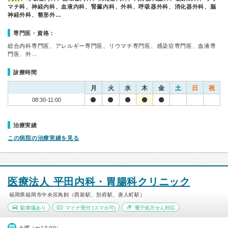
マチ科、神経内科、血液内科、腎臓内科、外科、呼吸器外科、消化器外科、脳
神経外科、整形外…
専門医・資格：
総合内科専門医、アレルギー専門医、リウマチ専門医、感染症専門医、血液専
門医、外…
診療時間
月
火
水
木
金
土
日
祝
08:30-11:00
治療実績
この病院の治療実績を見る
医療法人 平田内科・胃腸科クリニック
福岡県福岡市中央区鳥飼（西新駅、別府駅、唐人町駅）
駐車場あり
マイナ受付
(スマホ可)
電子処方せん対応
土曜（〜13:00）