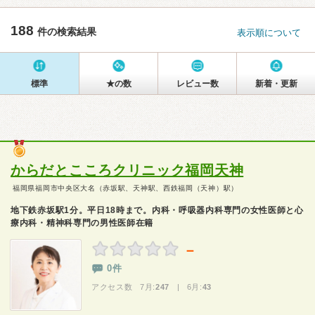
188
件の検索結果
表示順について
標準
★の数
レビュー数
新着・更新
からだとこころクリニック福岡天神
福岡県福岡市中央区大名（赤坂駅、天神駅、西鉄福岡（天神）駅）
地下鉄赤坂駅1分。平日18時まで。内科・呼吸器内科専門の女性医師と心
療内科・精神科専門の男性医師在籍
－
0件
アクセス数 7月:
247
| 6月:
43