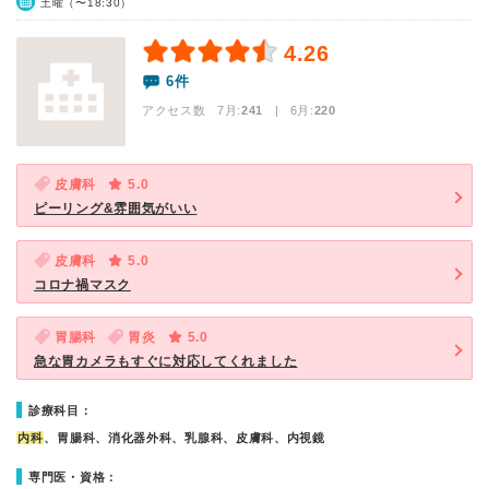
土曜（〜18:30）
4.26
6件
アクセス数 7月:
241
| 6月:
220
皮膚科
5.0
ピーリング&雰囲気がいい
皮膚科
5.0
コロナ禍マスク
胃腸科
胃炎
5.0
急な胃カメラもすぐに対応してくれました
診療科目：
内科
、胃腸科、消化器外科、乳腺科、皮膚科、内視鏡
専門医・資格：