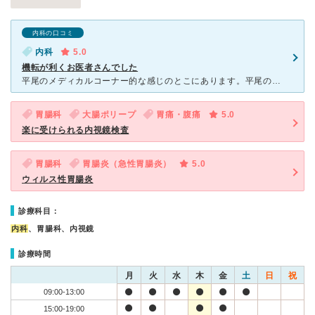
内科の口コミ
内科
5.0
機転が利くお医者さんでした
平尾のメディカルコーナー的な感じのとこにあります。平尾の西鉄のビルの中にありとても便利がよく助かっていて良いかんじです。 胃の調子が悪いのがながびいていたのでこんかいの受診にいたりました。 先生は
胃腸科
大腸ポリープ
胃痛・腹痛
5.0
楽に受けられる内視鏡検査
胃腸科
胃腸炎（急性胃腸炎）
5.0
ウィルス性胃腸炎
診療科目：
内科
、胃腸科、内視鏡
診療時間
月
火
水
木
金
土
日
祝
09:00-13:00
15:00-19:00