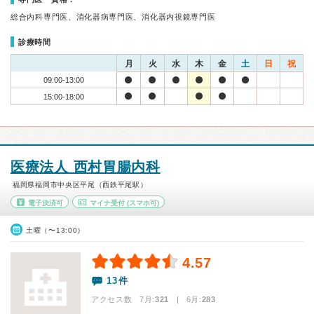
総合内科専門医、消化器病専門医、消化器内視鏡専門医
診療時間
月
火
水
木
金
土
日
祝
09:00-13:00
15:00-18:00
医療法人 西村胃腸内科
福岡県福岡市中央区平尾（西鉄平尾駅）
電子決済可
マイナ受付
(スマホ可)
土曜（〜13:00）
4.57
13件
アクセス数 7月:
321
| 6月:
283