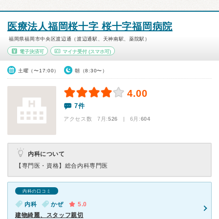
医療法人福岡桜十字 桜十字福岡病院
福岡県福岡市中央区渡辺通（渡辺通駅、天神南駅、薬院駅）
電子決済可
マイナ受付
(スマホ可)
土曜（〜17:00）
朝（8:30〜）
4.00
7件
アクセス数 7月:
526
| 6月:
604
内科について
【専門医・資格】
総合内科専門医
内科の口コミ
内科
かぜ
5.0
建物綺麗、スタッフ親切