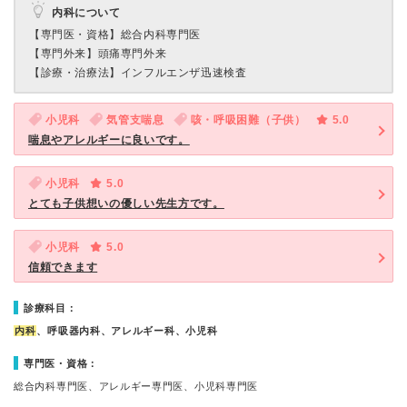
内科について
【専門医・資格】
総合内科専門医
【専門外来】
頭痛専門外来
【診療・治療法】
インフルエンザ迅速検査
小児科
気管支喘息
咳・呼吸困難（子供）
5.0
喘息やアレルギーに良いです。
小児科
5.0
とても子供想いの優しい先生方です。
小児科
5.0
信頼できます
診療科目：
内科
、呼吸器内科、アレルギー科、小児科
専門医・資格：
総合内科専門医、アレルギー専門医、小児科専門医