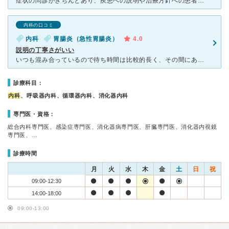
症状の問診がきちんとあり、疾患への説明や治療方針への患者参画がある病院だと思います。なかなかインフォームドコンセントを実践しているクリニックに出会わないため、なかなか良心的なクリニックであるかなと思い
内科の口コミ
内科
胃腸炎（急性胃腸炎）
4.0
説明の丁寧さがいい
いつも混み合っているので待ち時間は比較的長く、その間にあれこれ感染してしまうリスクはあるなあと思ってしまうのですが、良いお医者さんです。はきはきとした元気の良い女医さんで、さばさばと、でもとても丁寧で
診療科目：
内科
、呼吸器内科、循環器内科、消化器内科
専門医・資格：
総合内科専門医、感染症専門医、消化器病専門医、肝臓専門医、消化器内視鏡
専門医、…
診療時間
月
火
水
木
金
土
日
祝
09:00-12:30
14:00-18:00
09:00-13:00