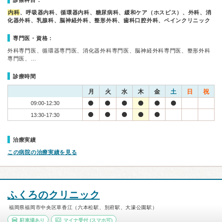
診療科目：
内科
、呼吸器内科、循環器内科、糖尿病科、緩和ケア（ホスピス）、外科、消
化器外科、乳腺科、脳神経外科、整形外科、歯科口腔外科、ペインクリニック
専門医・資格：
外科専門医、循環器専門医、消化器外科専門医、脳神経外科専門医、整形外科
専門医、…
診療時間
月
火
水
木
金
土
日
祝
09:00-12:30
13:30-17:30
治療実績
この病院の治療実績を見る
ふくろのクリニック
福岡県福岡市中央区草香江（六本松駅、別府駅、大濠公園駅）
駐車場あり
マイナ受付
(スマホ可)