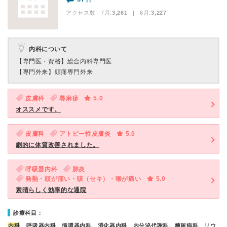
アクセス数 7月:
3,261
| 6月:
3,227
内科について
【専門医・資格】
総合内科専門医
【専門外来】
頭痛専門外来
皮膚科
蕁麻疹
5.0
オススメです。
皮膚科
アトピー性皮膚炎
5.0
劇的に体質改善されました。
呼吸器内科
肺炎
発熱・頭が痛い・咳（セキ）・喉が痛い
5.0
素晴らしく効率的な通院
診療科目：
内科
、呼吸器内科、循環器内科、消化器内科、内分泌代謝科、糖尿病科、リウ