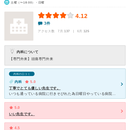
土曜（〜18:00）・日曜
4.12
3件
アクセス数 7月:
137
| 6月:
125
内科について
【専門外来】
頭痛専門外来
内科の口コミ
内科
5.0
丁寧でとても優しい先生です。
いつも通っている病院に行きそびれた為日曜日やっている病院を探して行きました。事前に医院のHPにてどういった内容で今回来院なのか等書き込みメールを送りました。医院はとても清潔で受付も事前にメールを送って
5.0
いい先生です。
4.5