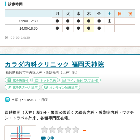
診療時間
月
火
水
木
金
土
日
祝
09:00-12:30
14:00-18:30
09:00-14:30
カラダ内科クリニック 福岡天神院
福岡県福岡市中央区天神（西鉄福岡（天神）駅）
電子決済可
ネット予約
マイナ受付
(スマホ可)
電子処方せん対応
オンライン診療対応
土曜（〜16:30）・日曜
西鉄福岡（天神）駅3分・警固公園近くの総合内科・感染症内科・ワクチ
ン・トラベル外来。各種専門医在籍。
－
0件