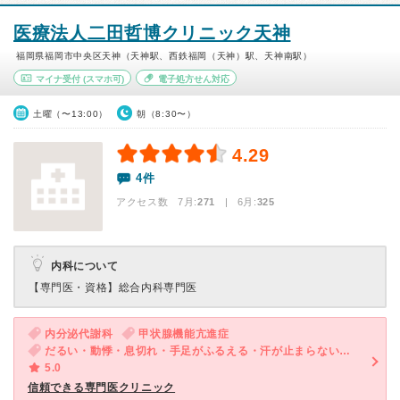
医療法人二田哲博クリニック天神
福岡県福岡市中央区天神（天神駅、西鉄福岡（天神）駅、天神南駅）
マイナ受付
(スマホ可)
電子処方せん対応
土曜（〜13:00）
朝（8:30〜）
4.29
4件
アクセス数 7月:
271
| 6月:
325
内科について
【専門医・資格】
総合内科専門医
内分泌代謝科
甲状腺機能亢進症
だるい・動悸・息切れ・手足がふるえる・汗が止まらない・多汗・体重減少
5.0
信頼できる専門医クリニック