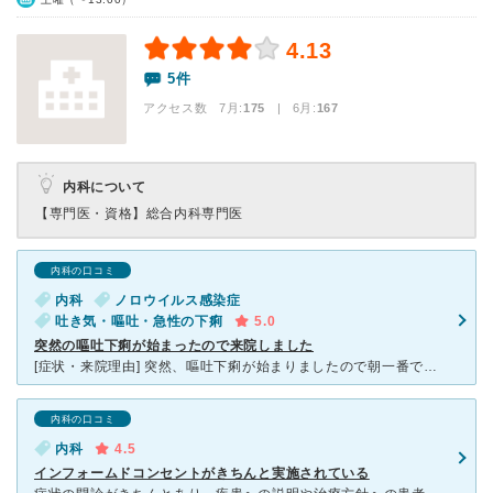
4.13
5件
アクセス数 7月:
175
| 6月:
167
内科について
【専門医・資格】
総合内科専門医
内科の口コミ
内科
ノロウイルス感染症
吐き気・嘔吐・急性の下痢
5.0
突然の嘔吐下痢が始まったので来院しました
[症状・来院理由] 突然、嘔吐下痢が始まりましたので朝一番で来院しました。その前に夜中に福岡市急患医療センターに行ったのですが、急患センターの性質に加え、長引きそうな症状だったのでこちらに変えました
内科の口コミ
内科
4.5
インフォームドコンセントがきちんと実施されている