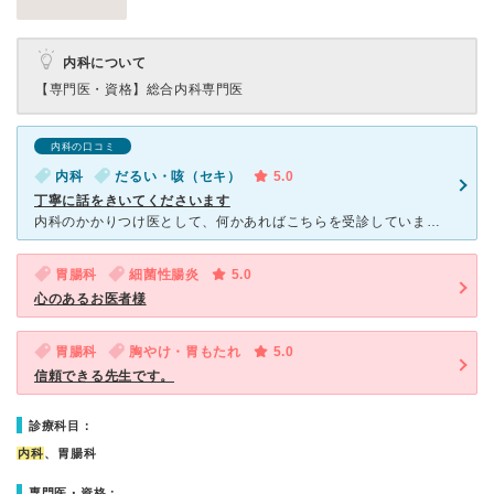
内科について
【専門医・資格】
総合内科専門医
内科の口コミ
内科
だるい・咳（セキ）
5.0
丁寧に話をきいてくださいます
内科のかかりつけ医として、何かあればこちらを受診しています。 消化器があまり強くないので、「胃腸科」とあると安心して受診できるということもあります。 今回は、咳が1週間以上止まらなかったため、
胃腸科
細菌性腸炎
5.0
心のあるお医者様
胃腸科
胸やけ・胃もたれ
5.0
信頼できる先生です。
診療科目：
内科
、胃腸科
専門医・資格：