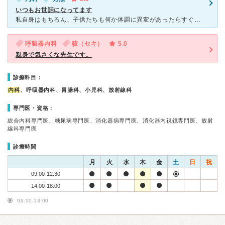
いつもお世話になってます
私自身はもちろん、子供たちも何か体調に異変があったらすぐに電話して検査をしにする病院です。インフルエンザやコロナ検査が特にお上手で、あの鼻ぐりぐりもそこまで痛くなく手際よく終わらせてくれます。発熱して
呼吸器内科
咳（セキ）
5.0
親身で気さくな先生です。
診療科目：
内科
、呼吸器内科、胃腸科、小児科、放射線科
専門医・資格：
総合内科専門医、糖尿病専門医、消化器病専門医、消化器内視鏡専門医、放射
線科専門医
診療時間
月
火
水
木
金
土
日
祝
09:00-12:30
14:00-18:00
09:00-13:00