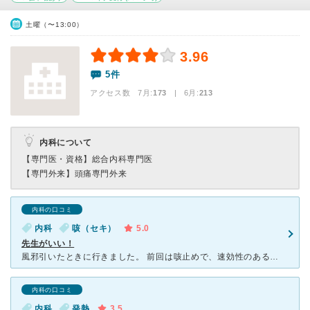
土曜（〜13:00）
3.96
5件
アクセス数 7月:
173
| 6月:
213
内科について
【専門医・資格】
総合内科専門医
【専門外来】
頭痛専門外来
内科の口コミ
内科
咳（セキ）
5.0
先生がいい！
風邪引いたときに行きました。 前回は咳止めで、速効性のあるシロップを出してもらいすぐに咳が治まりました。 今回は旅行の予定があったので、シロップではなく持ち運びしやすい錠剤をお願いし錠剤を出しても
内科の口コミ
内科
発熱
3.5