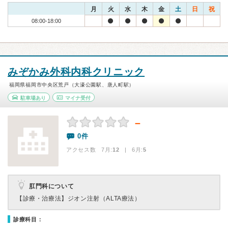
月
火
水
木
金
土
日
祝
08:00-18:00
みぞかみ外科内科クリニック
福岡県福岡市中央区荒戸（大濠公園駅、唐人町駅）
駐車場あり
マイナ受付
－
0件
アクセス数 7月:
12
| 6月:
5
肛門科について
【診療・治療法】
ジオン注射（ALTA療法）
診療科目：