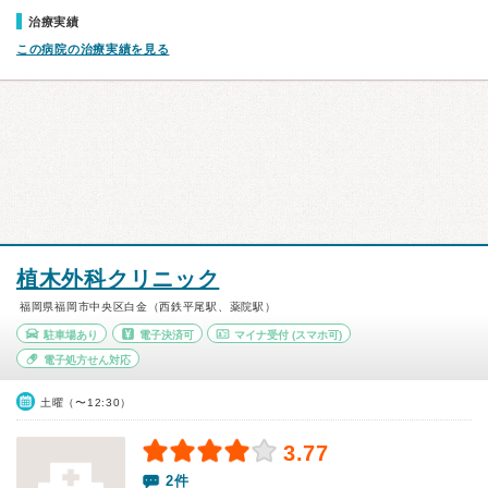
治療実績
この病院の治療実績を見る
植木外科クリニック
福岡県福岡市中央区白金（西鉄平尾駅、薬院駅）
駐車場あり
電子決済可
マイナ受付
(スマホ可)
電子処方せん対応
土曜（〜12:30）
3.77
2件