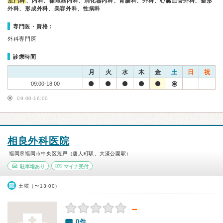
肛門科
、内科、循環器内科、消化器内科、胃腸科、外科、心臓血管外科、整形
外科、形成外科、美容外科、性病科
専門医・資格：
外科専門医
診療時間
月
火
水
木
金
土
日
祝
09:00-18:00
09:00-16:00
相良外科医院
福岡県福岡市中央区荒戸（唐人町駅、大濠公園駅）
駐車場あり
マイナ受付
土曜（〜13:00）
－
0件