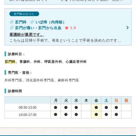
肛門科の口コミ
肛門科
いぼ痔（内痔核）
肛門が痛い・肛門から出血
1.0
看護師が最悪です。
こちらは日帰り手術で、有名ということで手術を決めたのですが…。看護師の対応は最悪です…。モラルがなさすぎる…。患者がいるのに、椅子に座りクルクル回っていたり、おまけにため口、手術室で偉そうな態度、おま
診療科目：
肛門科
、胃腸科、外科、呼吸器外科、心臓血管外科
専門医・資格：
外科専門医、消化器外科専門医、麻酔科専門医
診療時間
月
火
水
木
金
土
日
祝
08:30-13:00
14:00-17:30