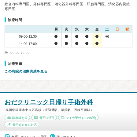
総合内科専門医、外科専門医、消化器外科専門医、肝臓専門医、消化器内視鏡
専門医、…
診療時間
月
火
水
木
金
土
日
祝
09:00-12:30
14:00-17:00
09:00-12:00
治療実績
この病院の治療実績を見る
おだクリニック日帰り手術外科
福岡県福岡市中央区高砂（渡辺通駅、薬院駅、西鉄平尾駅）
駐車場あり
電子決済可
マイナ受付
(スマホ可)
電子処方せん対応
土曜（〜17:30）・日曜
朝（8:30〜）