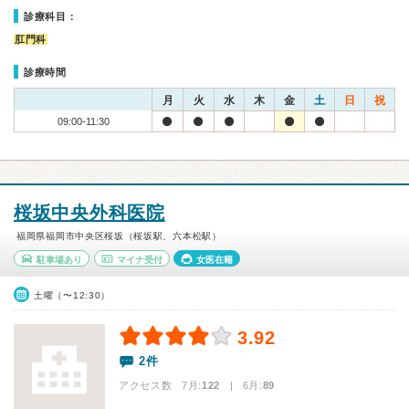
診療科目：
肛門科
診療時間
月
火
水
木
金
土
日
祝
09:00-11:30
桜坂中央外科医院
福岡県福岡市中央区桜坂（桜坂駅、六本松駅）
駐車場あり
マイナ受付
女医在籍
土曜（〜12:30）
3.92
2件
アクセス数 7月:
122
| 6月:
89