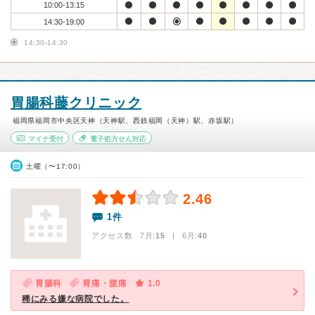
10:00-13:15
14:30-19:00
14:30-14:30
胃腸科藤クリニック
福岡県福岡市中央区天神（天神駅、西鉄福岡（天神）駅、赤坂駅）
マイナ受付
電子処方せん対応
土曜（〜17:00）
2.46
1件
アクセス数 7月:
15
| 6月:
40
胃腸科
胃痛・腹痛
1.0
稀にみる嫌な病院でした。