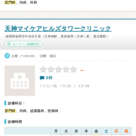
肛門科
、内科、外科
天神マイケアヒルズタワークリニック
福岡県福岡市中央区今泉（天神南駅、西鉄福岡（天神）駅、渡辺通駅）
オンライン診療対応
土曜（〜19:00）・日曜・祝日
－
0件
アクセス数 7月:
21
| 6月:
35
診療科目：
肛門科
、内科、泌尿器科、性病科
診療時間
月
火
水
木
金
土
日
祝