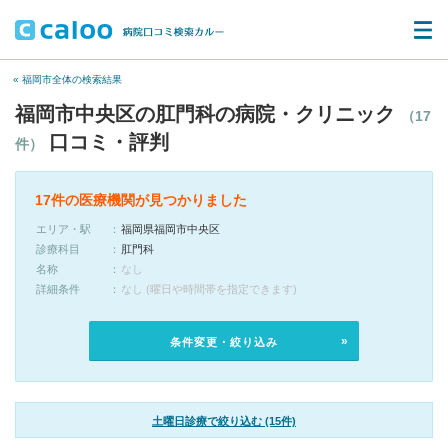
« 福岡市全体の検索結果
福岡市中央区の肛門科の病院・クリニック
（17
口コミ・評判
件）
17件の医療機関が見つかりました
エリア・駅
福岡県福岡市中央区
診療科目
肛門科
名称
なし
詳細条件
なし (曜日や時間帯を指定できます)
条件変更・絞り込み
土曜日診療で絞り込む (15件)