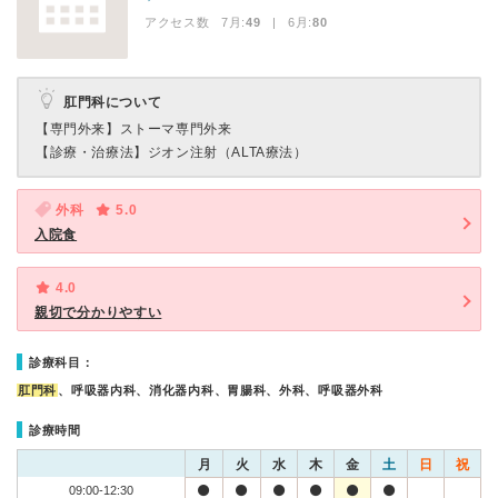
アクセス数 7月:
49
| 6月:
80
肛門科について
【専門外来】
ストーマ専門外来
【診療・治療法】
ジオン注射（ALTA療法）
外科
5.0
入院食
4.0
親切で分かりやすい
診療科目：
肛門科
、呼吸器内科、消化器内科、胃腸科、外科、呼吸器外科
診療時間
月
火
水
木
金
土
日
祝
09:00-12:30