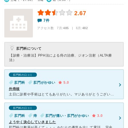
2.67
7件
アクセス数 7月:
485
| 6月:
482
肛門科について
【診療・治療法】
PPH法による痔の治療、ジオン注射（ALTA療
法）
肛門科の口コミ
肛門科
肛門がかゆい
5.0
外痔核
土日に診察や手術はとてもありがたい。マジありがとうございました。 私は土曜日に初診で次の週の土曜日に手術を入れて貰いました。患者思いの有る院長先生だと感じました。外痔核の手術は外側の大きなのが切除で中
肛門科の口コミ
肛門科
痔
肛門が痛い・肛門がかゆい
3.0
ようやく決心していきました
肛門科は敷居が高くて・・・ かなりの勇気を出して電話。 完全予約制のためです。 この病院のいい点は、土日も診療してくれるということ。 万が一、手術となっても日帰り可能だったのでこの病院を選びま