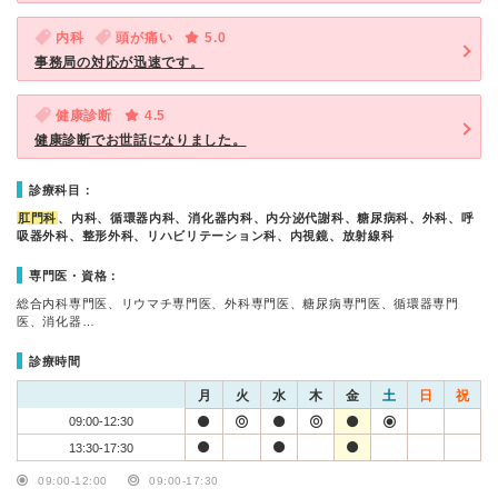
内科
頭が痛い
5.0
事務局の対応が迅速です。
健康診断
4.5
健康診断でお世話になりました。
診療科目：
肛門科
、内科、循環器内科、消化器内科、内分泌代謝科、糖尿病科、外科、呼
吸器外科、整形外科、リハビリテーション科、内視鏡、放射線科
専門医・資格：
総合内科専門医、リウマチ専門医、外科専門医、糖尿病専門医、循環器専門
医、消化器…
診療時間
月
火
水
木
金
土
日
祝
09:00-12:30
13:30-17:30
09:00-12:00
09:00-17:30