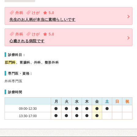
外科
けが
5.0
先生のお人柄が本当に素晴らしいです
外科
けが
5.0
心癒される病院です
診療科目：
肛門科
、胃腸科、外科、整形外科
専門医・資格：
外科専門医
診療時間
月
火
水
木
金
土
日
祝
09:00-12:30
13:30-17:00