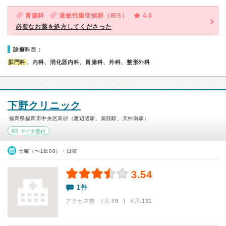
胃腸科
過敏性腸症候群（IBS）
4.0
必要なお薬を処方してくださった
診療科目：
肛門科
、内科、消化器内科、胃腸科、外科、整形外科
下野クリニック
福岡県福岡市中央区高砂（渡辺通駅、薬院駅、天神南駅）
マイナ受付
土曜（〜18:00）・日曜
3.54
1件
アクセス数 7月:
79
| 6月:
131