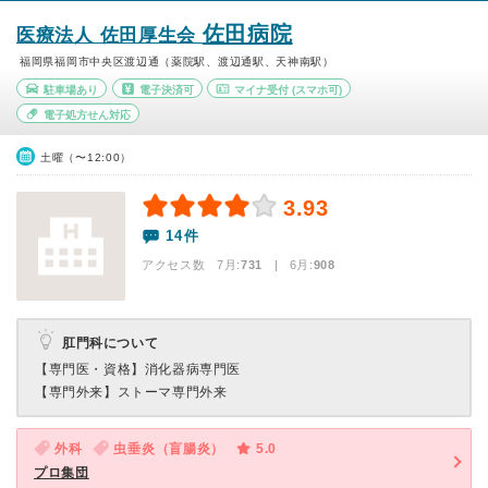
佐田病院
医療法人 佐田厚生会
福岡県福岡市中央区渡辺通（薬院駅、渡辺通駅、天神南駅）
駐車場あり
電子決済可
マイナ受付
(スマホ可)
電子処方せん対応
土曜（〜12:00）
3.93
14件
アクセス数 7月:
731
| 6月:
908
肛門科について
【専門医・資格】
消化器病専門医
【専門外来】
ストーマ専門外来
外科
虫垂炎（盲腸炎）
5.0
プロ集団