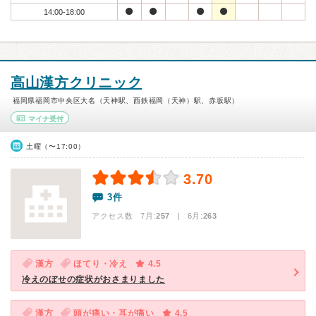
14:00-18:00
高山漢方クリニック
福岡県福岡市中央区大名（天神駅、西鉄福岡（天神）駅、赤坂駅）
マイナ受付
土曜（〜17:00）
3.70
3件
アクセス数 7月:
257
| 6月:
263
漢方
ほてり・冷え
4.5
冷えのぼせの症状がおさまりました
漢方
頭が痛い・耳が痛い
4.5