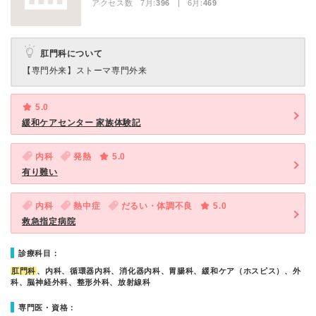
アクセス数 7月:
396
| 6月:
469
肛門科について
【専門外来】
ストーマ専門外来
5.0
緩和ケアセンター 家族体験記
内科
発熱
5.0
有り難い
内科
熱中症
だるい・体調不良
5.0
救急指定病院
診療科目：
肛門科
、内科、循環器内科、消化器内科、胃腸科、緩和ケア（ホスピス）、外
科、脳神経外科、整形外科、放射線科
専門医・資格：