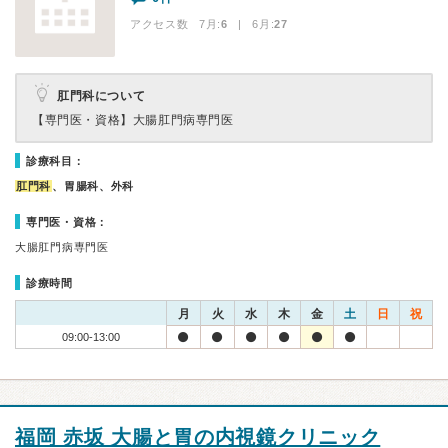
アクセス数 7月:
6
| 6月:
27
肛門科について
【専門医・資格】
大腸肛門病専門医
診療科目：
肛門科
、胃腸科、外科
専門医・資格：
大腸肛門病専門医
診療時間
月
火
水
木
金
土
日
祝
09:00-13:00
福岡 赤坂 大腸と胃の内視鏡クリニック