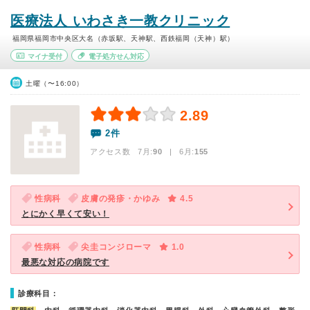
医療法人 いわさき一教クリニック
福岡県福岡市中央区大名（赤坂駅、天神駅、西鉄福岡（天神）駅）
マイナ受付
電子処方せん対応
土曜（〜16:00）
2.89
2件
アクセス数 7月:
90
| 6月:
155
性病科
皮膚の発疹・かゆみ
4.5
とにかく早くて安い！
性病科
尖圭コンジローマ
1.0
最悪な対応の病院です
診療科目：