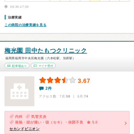
08:30-17:00
治療実績
この病院の治療実績を見る
梅光園 田中たもつクリニック
福岡県福岡市中央区梅光園（六本松駅、別府駅）
駐車場あり
マイナ受付
3.67
2件
アクセス数 7月:
58
| 6月:
74
内科
気管支炎
発熱・頭が痛い・咳（セキ）・体調不良
5.0
セカンドピニオン