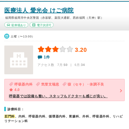
医療法人 愛光会 けご病院
福岡県福岡市中央区警固（赤坂駅、薬院大通駅、西鉄福岡（天神）駅）
駐車場あり
電子決済可
土曜（〜13:00）
3.20
1件
アクセス数 7月:
50
| 6月:
34
呼吸器内科
気管支喘息
咳（セキ）・体調不良
4.0
呼吸器では設備も整い、スタッフもドクターも感じが良い。
診療科目：
肛門科
、内科、呼吸器内科、循環器内科、胃腸科、外科、呼吸器外科、リハビ
リテーション科