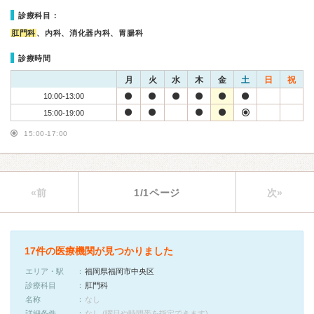
診療科目：
肛門科
、内科、消化器内科、胃腸科
診療時間
月
火
水
木
金
土
日
祝
10:00-13:00
15:00-19:00
15:00-17:00
«前
1/1ページ
次»
17件の医療機関が見つかりました
エリア・駅
福岡県福岡市中央区
診療科目
肛門科
名称
なし
詳細条件
なし (曜日や時間帯を指定できます)