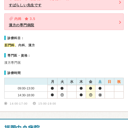
すばらしい先生です
内科
3.5
漢方の専門病院
診療科目：
肛門科
、内科、漢方
専門医・資格：
漢方専門医
診療時間
月
火
水
木
金
土
日
祝
09:00-13:00
14:30-18:00
14:00-17:00
15:00-19:00