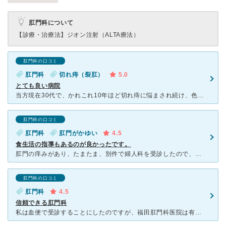
肛門科について
【診療・治療法】
ジオン注射（ALTA療法）
肛門科の口コミ
肛門科
切れ痔（裂肛）
5.0
とても良い病院
当方現在30代で、かれこれ10年ほど切れ痔に悩まされ続け、色んな病院行きましたが、受付、看護師、先生どれをとってもここが一番良かったです。 女性で病院に悩まれてる方は女性専門外来にここに行くこと
肛門科の口コミ
肛門科
肛門がかゆい
4.5
食生活の指導もあるのが良かったです。
肛門の痒みがあり、たまたま、別件で婦人科を受診したので、婦人科医に診てもらったところ「肛門が赤いですね。炎症を起こしてると思いますが、器具などの関係で専門医でないとわからないと思いますから、肛門科を紹
肛門科の口コミ
肛門科
4.5
信頼できる肛門科
私は血便で受診することにしたのですが、福田肛門科医院は有名でとても混んでいました。 ですが、触診？で血を確認したため、大腸内視鏡の予約がいっぱいなのに、すぐ明日予約をしてくれました。とてもありがた