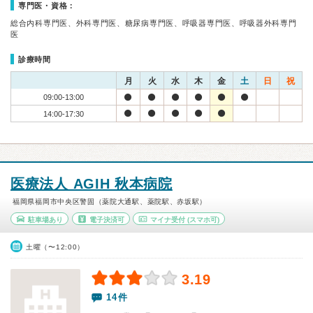
専門医・資格：
総合内科専門医、外科専門医、糖尿病専門医、呼吸器専門医、呼吸器外科専門
医
診療時間
月
火
水
木
金
土
日
祝
09:00-13:00
14:00-17:30
医療法人 AGIH 秋本病院
福岡県福岡市中央区警固（薬院大通駅、薬院駅、赤坂駅）
駐車場あり
電子決済可
マイナ受付
(スマホ可)
土曜（〜12:00）
3.19
14件