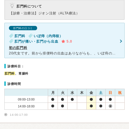
肛門科について
【診療・治療法】
ジオン注射（ALTA療法）
肛門科の口コミ
肛門科
いぼ痔（内痔核）
肛門が痛い・肛門から出血
5.0
初の肛門科
20代女です。前から排便時の出血はありながらも、、いぼ痔のようなものが出るけどすぐ引っ込むような症状もありながらも、、病院に行く気にもならず放置。 ある日、小指の第１関節くらいの大きないぼが出てしま
診療科目：
肛門科
、胃腸科
診療時間
月
火
水
木
金
土
日
祝
09:00-13:00
14:00-18:00
14:00-17:00