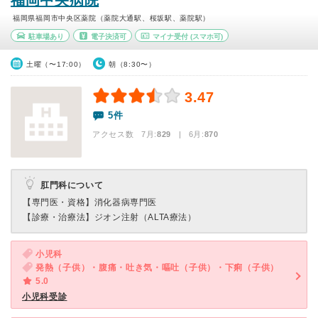
福岡中央病院
福岡県福岡市中央区薬院（薬院大通駅、桜坂駅、薬院駅）
駐車場あり
電子決済可
マイナ受付
(スマホ可)
土曜（〜17:00）
朝（8:30〜）
3.47
5件
アクセス数 7月:
829
| 6月:
870
肛門科について
【専門医・資格】
消化器病専門医
【診療・治療法】
ジオン注射（ALTA療法）
小児科
発熱（子供）・腹痛・吐き気・嘔吐（子供）・下痢（子供）
5.0
小児科受診