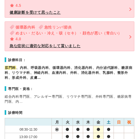
4.5
健康診断を受けて思ったこと
循環器内科
急性リンパ節炎
めまい・だるい・冷え・咳（セキ）・顔色が悪い（青白い）
4.0
急な症状に適切な対応をして貰いました
診療科目：
肛門科
、内科、呼吸器内科、循環器内科、消化器内科、内分泌代謝科、糖尿病
科、リウマチ科、神経内科、血液内科、外科、消化器外科、乳腺科、整形外
科、形成外科、皮膚…
専門医・資格：
総合内科専門医、アレルギー専門医、リウマチ専門医、外科専門医、糖尿病専
門医、内…
診療時間
月
火
水
木
金
土
日
祝
08:30-11:30
13:00-17:00