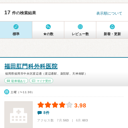
17
件の検索結果
表示順について
標準
★の数
レビュー数
新着・更新
福田肛門科外科医院
福岡県福岡市中央区渡辺通（渡辺通駅、薬院駅、天神南駅）
駐車場あり
マイナ受付
土曜（〜11:30）
3.98
8件
アクセス数 7月:
563
| 6月:
603