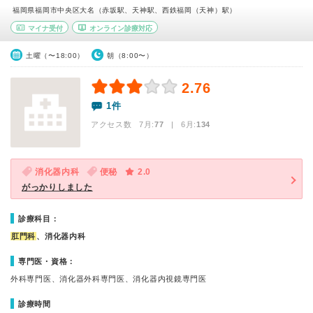
福岡県福岡市中央区大名（赤坂駅、天神駅、西鉄福岡（天神）駅）
マイナ受付
オンライン診療対応
土曜（〜18:00）
朝（8:00〜）
2.76
1件
アクセス数 7月:
77
| 6月:
134
消化器内科
便秘
2.0
がっかりしました
診療科目：
肛門科
、消化器内科
専門医・資格：
外科専門医、消化器外科専門医、消化器内視鏡専門医
診療時間