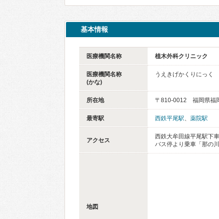
基本情報
医療機関名称
植木外科クリニック
医療機関名称
うえきげかくりにっく
(かな)
所在地
〒810-0012 福岡県福
最寄駅
西鉄平尾駅
、
薬院駅
西鉄大牟田線平尾駅下車
アクセス
バス停より乗車「那の川
地図