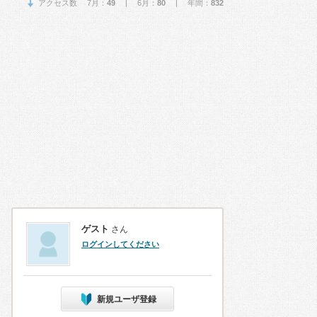
アクセス数 7月：
49
| 6月：
80
| 年間：
832
ゲスト
さん
ログインしてください
新規ユーザ登録