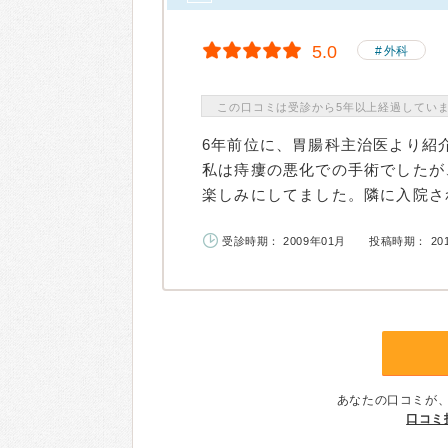
5.0
外科
この口コミは受診から5年以上経過してい
6年前位に、胃腸科主治医より紹
私は痔瘻の悪化での手術でしたが
楽しみにしてました。隣に入院され
受診時期： 2009年01月
投稿時期： 20
あなたの口コミが
口コミ