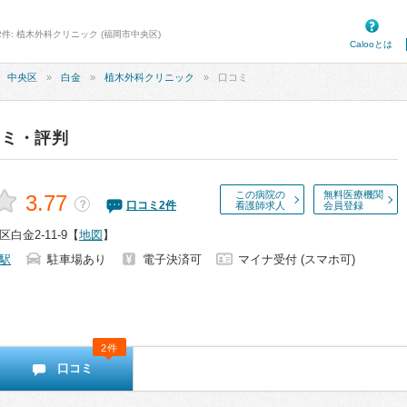
2件: 植木外科クリニック (福岡市中央区)
Calooとは
中央区
白金
植木外科クリニック
口コミ
コミ・評判
この病院の
無料医療機関
3.77
？
口コミ
2
件
看護師求人
会員登録
白金2-11-9
【
地図
】
駅
駐車場あり
電子決済可
マイナ受付 (スマホ可)
2件
口コミ