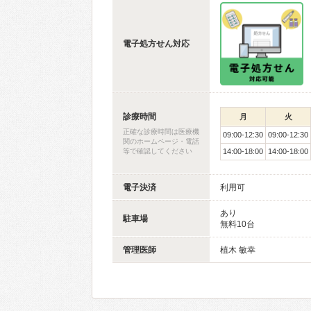
電子処方せん対応
診療時間
月
火
正確な診療時間は医療機
09:00-12:30
09:00-12:30
関のホームページ・電話
等で確認してください
14:00-18:00
14:00-18:00
電子決済
利用可
あり
駐車場
無料10台
管理医師
植木 敏幸