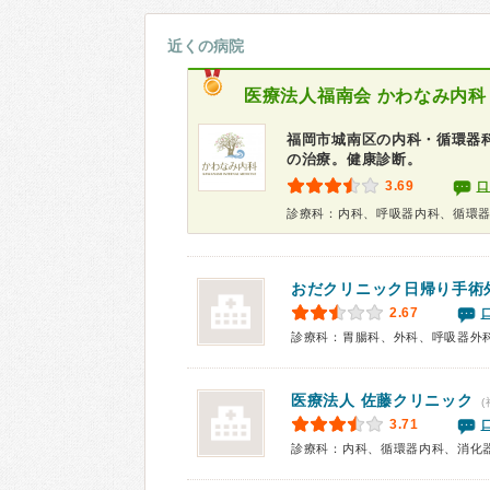
近くの病院
医療法人福南会
かわなみ内科
福岡市城南区の内科・循環器
の治療。健康診断。
3.69
口
おだクリニック日帰り手術
2.67
診療科：胃腸科、外科、呼吸器外
医療法人 佐藤クリニック
(
3.71
診療科：内科、循環器内科、消化