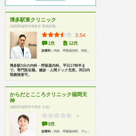
博多駅東クリニック
(福岡県福岡市博多区 博多駅東)
3.54
1件
12件
診療科：
内科、呼吸器内科、消化器内科、胃腸科、健康診断、人間ドック
博多駅3分の内科・呼吸器内科。平日17時半ま
で。専門医在籍。健診・人間ドック充実。同日内
視鏡検査可。
からだとこころクリニック福岡天
神
(福岡県福岡市中央区 大名)
－
0件
診療科：
内科、呼吸器内科、アレルギー科、精神科、心療内科